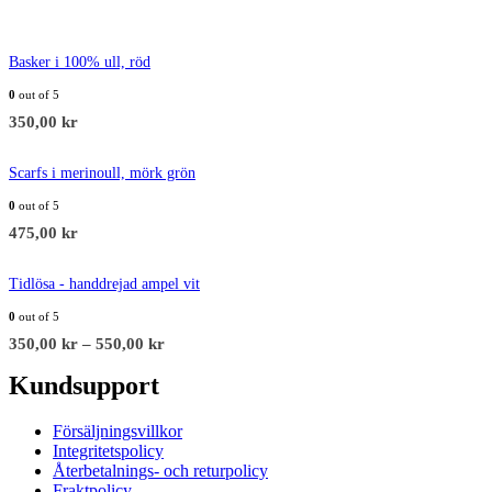
Basker i 100% ull, röd
0
out of 5
350,00
kr
Scarfs i merinoull, mörk grön
0
out of 5
475,00
kr
Tidlösa - handdrejad ampel vit
0
out of 5
350,00
kr
–
550,00
kr
Kundsupport
Försäljningsvillkor
Integritetspolicy
Återbetalnings- och returpolicy
Fraktpolicy