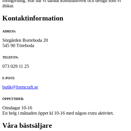
formgivning. Här har vi samlat konsthantverk och design som vi
älskar.
Kontaktinformation
ADRESS:
Sörgården Borreboda 20
545 90 Töreboda
TELEFON:
073 029 11 25
E-POST:
butik@formcraft.se
ÖPPETTIDER:
Onsdagar 10-16
En helg i månaden öppet kl 10-16 med någon extra aktivitet.
Våra bästsäljare