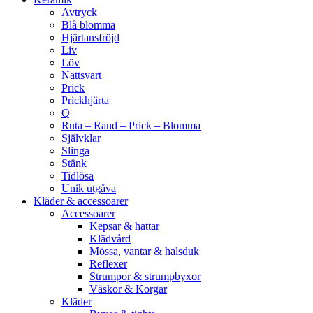
Avtryck
Blå blomma
Hjärtansfröjd
Liv
Löv
Nattsvart
Prick
Prickhjärta
Q
Ruta – Rand – Prick – Blomma
Självklar
Slinga
Stänk
Tidlösa
Unik utgåva
Kläder & accessoarer
Accessoarer
Kepsar & hattar
Klädvård
Mössa, vantar & halsduk
Reflexer
Strumpor & strumpbyxor
Väskor & Korgar
Kläder