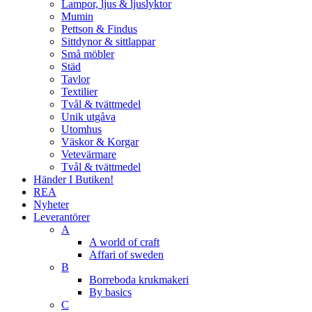
Lampor, ljus & ljuslyktor
Mumin
Pettson & Findus
Sittdynor & sittlappar
Små möbler
Städ
Tavlor
Textilier
Tvål & tvättmedel
Unik utgåva
Utomhus
Väskor & Korgar
Vetevärmare
Tvål & tvättmedel
Händer I Butiken!
REA
Nyheter
Leverantörer
A
A world of craft
Affari of sweden
B
Borreboda krukmakeri
By basics
C