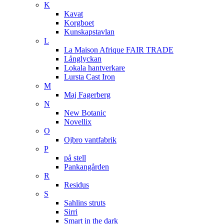
K
Kavat
Korgboet
Kunskapstavlan
L
La Maison Afrique FAIR TRADE
Långlyckan
Lokala hantverkare
Lursta Cast Iron
M
Maj Fagerberg
N
New Botanic
Novellix
O
Ojbro vantfabrik
P
på stell
Pankangården
R
Residus
S
Sahlins struts
Sirri
Smart in the dark