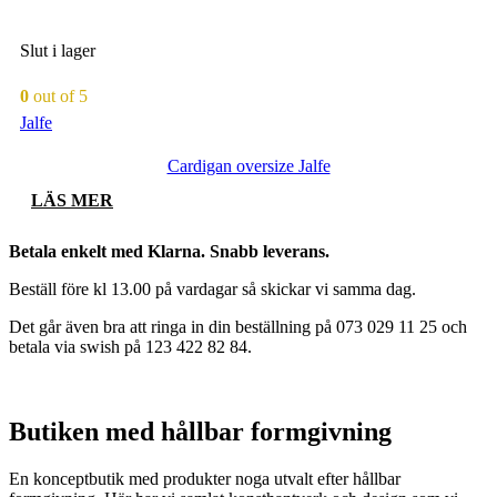
produktsidan
här
produkten
har
Slut i lager
flera
varianter.
0
out of 5
De
Jalfe
olika
alternativen
Cardigan oversize Jalfe
kan
väljas
LÄS MER
på
produktsidan
Betala enkelt med Klarna. Snabb leverans.
Beställ före kl 13.00 på vardagar så skickar vi samma dag.
Det går även bra att ringa in din beställning på 073 029 11 25 och
betala via swish på 123 422 82 84.
Butiken med hållbar formgivning
En konceptbutik med produkter noga utvalt efter hållbar