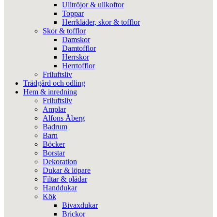
Ulltröjor & ullkoftor
Toppar
Herrkläder, skor & tofflor
Skor & tofflor
Damskor
Damtofflor
Herrskor
Herrtofflor
Friluftsliv
Trädgård och odling
Hem & inredning
Friluftsliv
Amplar
Alfons Åberg
Badrum
Barn
Böcker
Borstar
Dekoration
Dukar & löpare
Filtar & plädar
Handdukar
Kök
Bivaxdukar
Brickor