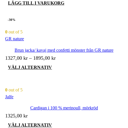
LÄGG TILL I VARUKORG
-30%
0
out of 5
GR nature
Brun jacka/ kavaj med confetti mönster från GR nature
1327,00
kr
–
1895,00
kr
Den
VÄLJ ALTERNATIV
här
produkten
har
flera
0
out of 5
varianter.
Jalfe
De
olika
Cardigan i 100 % merinoull, mörkröd
alternativen
kan
1325,00
kr
väljas
på
Den
VÄLJ ALTERNATIV