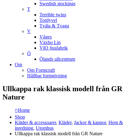
Swedish stockings
T
Terrible twins
Tordyvel
Tvåla & Tvaga
V
Våges
Växbo Lin
VIO ljusfabrik
Ö
Ölands ullcentrum
Om
Om Formcraft
Hållbar formgivning
Ullkappa rak klassisk modell från GR
Nature
Home
Shop
Kläder & accessoarer
,
Kläder
,
Jackor & kappor
,
Hem &
inredning
,
Utomhus
Ullkappa rak klassisk modell från GR Nature