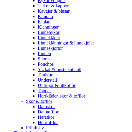
Byxor & tights
Jackor & kappor
Kavajer & blusar
Kimono
Kjolar
Klänningar
Linnebyxor
Linnekläder
Linneklänningar & linnekjolar
Linneskjortor
Linnen
Shorts
Ponchos
Stickat & finstickat i ull
Tunikor
Underställ
Ulltröjor & ullkoftor
Toppar
Herrkläder, skor & tofflor
Skor & tofflor
Damskor
Damtofflor
Herrskor
Herrtofflor
Friluftsliv