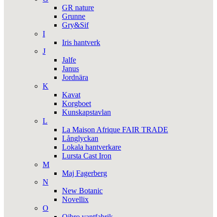
GR nature
Grunne
Gry&Sif
I
Iris hantverk
J
Jalfe
Janus
Jordnära
K
Kavat
Korgboet
Kunskapstavlan
L
La Maison Afrique FAIR TRADE
Långlyckan
Lokala hantverkare
Lursta Cast Iron
M
Maj Fagerberg
N
New Botanic
Novellix
O
Ojbro vantfabrik