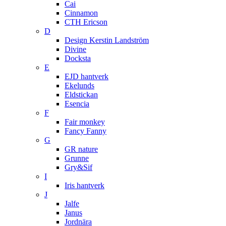
Cai
Cinnamon
CTH Ericson
D
Design Kerstin Landström
Divine
Docksta
E
EJD hantverk
Ekelunds
Eldstickan
Esencia
F
Fair monkey
Fancy Fanny
G
GR nature
Grunne
Gry&Sif
I
Iris hantverk
J
Jalfe
Janus
Jordnära