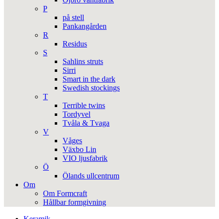
P
på stell
Pankangården
R
Residus
S
Sahlins struts
Sirri
Smart in the dark
Swedish stockings
T
Terrible twins
Tordyvel
Tvåla & Tvaga
V
Våges
Växbo Lin
VIO ljusfabrik
Ö
Ölands ullcentrum
Om
Om Formcraft
Hållbar formgivning
Keramik