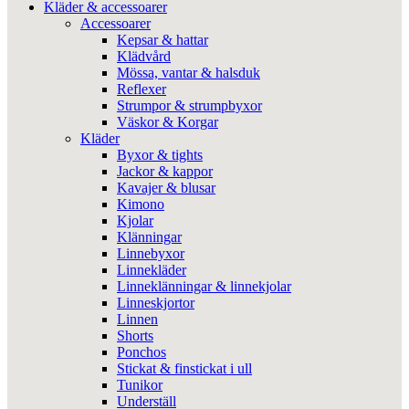
Kläder & accessoarer
Accessoarer
Kepsar & hattar
Klädvård
Mössa, vantar & halsduk
Reflexer
Strumpor & strumpbyxor
Väskor & Korgar
Kläder
Byxor & tights
Jackor & kappor
Kavajer & blusar
Kimono
Kjolar
Klänningar
Linnebyxor
Linnekläder
Linneklänningar & linnekjolar
Linneskjortor
Linnen
Shorts
Ponchos
Stickat & finstickat i ull
Tunikor
Underställ