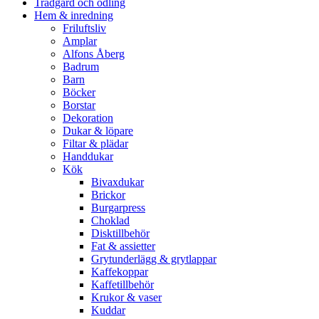
Trädgård och odling
Hem & inredning
Friluftsliv
Amplar
Alfons Åberg
Badrum
Barn
Böcker
Borstar
Dekoration
Dukar & löpare
Filtar & plädar
Handdukar
Kök
Bivaxdukar
Brickor
Burgarpress
Choklad
Disktillbehör
Fat & assietter
Grytunderlägg & grytlappar
Kaffekoppar
Kaffetillbehör
Krukor & vaser
Kuddar