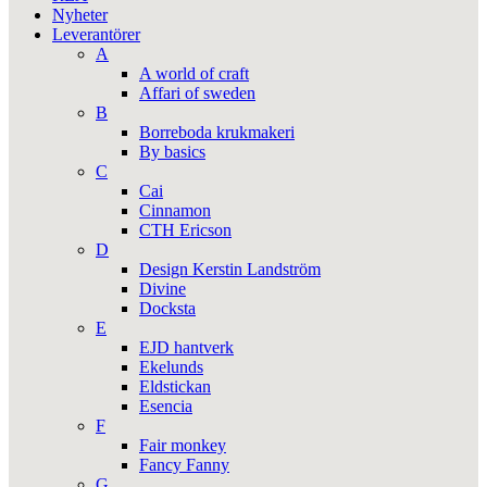
Nyheter
Leverantörer
A
A world of craft
Affari of sweden
B
Borreboda krukmakeri
By basics
C
Cai
Cinnamon
CTH Ericson
D
Design Kerstin Landström
Divine
Docksta
E
EJD hantverk
Ekelunds
Eldstickan
Esencia
F
Fair monkey
Fancy Fanny
G