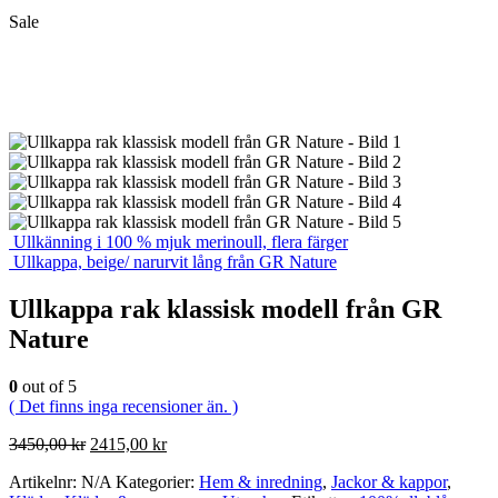
Sale
Ullkänning i 100 % mjuk merinoull, flera färger
Ullkappa, beige/ narurvit lång från GR Nature
Ullkappa rak klassisk modell från GR
Nature
0
out of 5
( Det finns inga recensioner än. )
Det
Det
3450,00
kr
2415,00
kr
ursprungliga
nuvarande
Artikelnr:
N/A
Kategorier:
Hem & inredning
,
Jackor & kappor
,
priset
priset