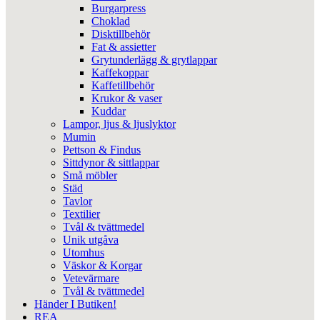
Burgarpress
Choklad
Disktillbehör
Fat & assietter
Grytunderlägg & grytlappar
Kaffekoppar
Kaffetillbehör
Krukor & vaser
Kuddar
Lampor, ljus & ljuslyktor
Mumin
Pettson & Findus
Sittdynor & sittlappar
Små möbler
Städ
Tavlor
Textilier
Tvål & tvättmedel
Unik utgåva
Utomhus
Väskor & Korgar
Vetevärmare
Tvål & tvättmedel
Händer I Butiken!
REA