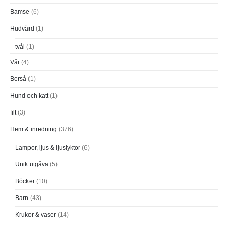
Bamse
(6)
Hudvård
(1)
tvål
(1)
Vår
(4)
Berså
(1)
Hund och katt
(1)
filt
(3)
Hem & inredning
(376)
Lampor, ljus & ljuslyktor
(6)
Unik utgåva
(5)
Böcker
(10)
Barn
(43)
Krukor & vaser
(14)