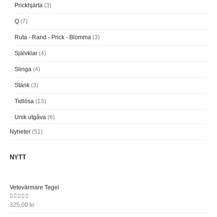
Prickhjärta
(3)
Q
(7)
Ruta - Rand - Prick - Blomma
(3)
Självklar
(4)
Slinga
(4)
Stänk
(3)
Tidlösa
(13)
Unik utgåva
(6)
Nyheter
(51)
NYTT
Vetevärmare Tegel
0
out of 5
325,00
kr