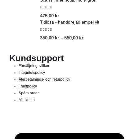
Scarfs i merinoull, mörk grön
0
out of 5
475,00
kr
Tidlösa - handdrejad ampel vit
0
out of 5
350,00
kr
–
550,00
kr
Kundsupport
Försäljningsvillkor
Integritetspolicy
Återbetalnings- och returpolicy
Fraktpolicy
Spåra order
Mitt konto