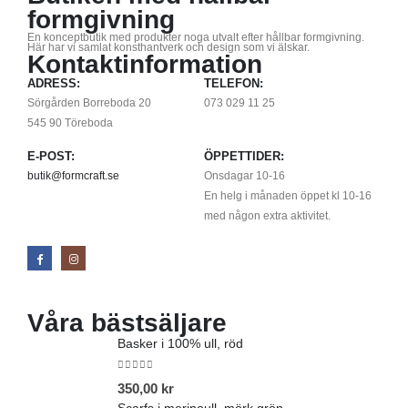
formgivning
En konceptbutik med produkter noga utvalt efter hållbar formgivning.
Här har vi samlat konsthantverk och design som vi älskar.
Kontaktinformation
ADRESS:
TELEFON:
Sörgården Borreboda 20
073 029 11 25
545 90 Töreboda
E-POST:
ÖPPETTIDER:
butik@formcraft.se
Onsdagar 10-16
En helg i månaden öppet kl 10-16
med någon extra aktivitet.
Våra bästsäljare
Basker i 100% ull, röd
0
out of 5
350,00
kr