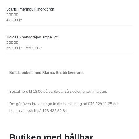
Scarfs i merinoull, mörk grön
0
out of 5
475,00
kr
Tidlösa - handdrejad ampel vit
0
out of 5
350,00
kr
–
550,00
kr
Betala enkelt med Klarna. Snabb leverans.
Beställ före kl 13.00 på vardagar så skickar vi samma dag.
Det går även bra att ringa in din beställning på 073 029 11 25 och
betala via swish på 123 422 82 84.
Butiken med hållbar