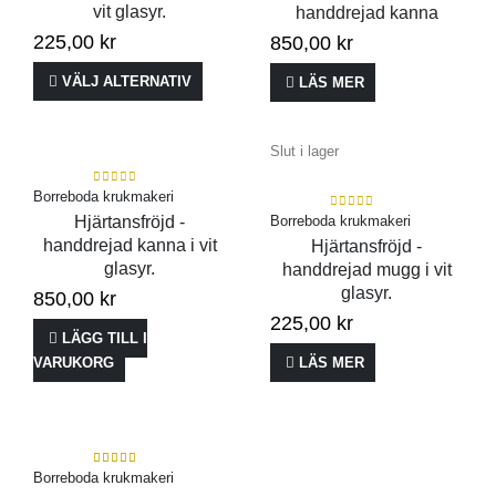
vit glasyr.
handdrejad kanna
225,00
kr
850,00
kr
VÄLJ ALTERNATIV
LÄS MER
Slut i lager
0
out of 5
Borreboda krukmakeri
0
out of 5
Hjärtansfröjd -
Borreboda krukmakeri
handdrejad kanna i vit
Hjärtansfröjd -
glasyr.
handdrejad mugg i vit
glasyr.
850,00
kr
225,00
kr
LÄGG TILL I
VARUKORG
LÄS MER
5.00
out of 5
Borreboda krukmakeri