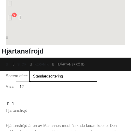
0
Hjärtansfröjd
SHOP
KERAMIK
HJÄRTANSFRÖJD
Sortera efter:
Visa:
Hjärtansfröjd
Hjärtansfröjd är en av Mariannes mest älskade keramikserie. Den