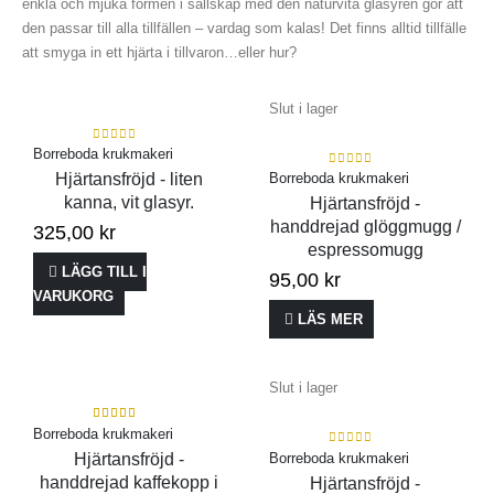
enkla och mjuka formen i sällskap med den naturvita glasyren gör att
den passar till alla tillfällen – vardag som kalas! Det finns alltid tillfälle
att smyga in ett hjärta i tillvaron…eller hur?
Slut i lager
0
out of 5
Borreboda krukmakeri
0
out of 5
Hjärtansfröjd - liten
Borreboda krukmakeri
kanna, vit glasyr.
Hjärtansfröjd -
handdrejad glöggmugg /
325,00
kr
espressomugg
LÄGG TILL I
95,00
kr
VARUKORG
LÄS MER
Slut i lager
5.00
out of 5
Borreboda krukmakeri
0
out of 5
Hjärtansfröjd -
Borreboda krukmakeri
handdrejad kaffekopp i
Hjärtansfröjd -