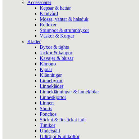
Accessoarer
Kepsar & hattar
Klädvård
Mössa, vantar & halsduk
Reflexer
Strumpor & strumpbyxor
Väskor & Korgar
Kläder
Byxor & tights
Jackor & kappor
Kavajer & blusar
Kimono
Kjolar
Klänningar
Linnebyxor
Linnekläder
Linneklänningar & linnekjolar
Linneskjortor
Linnen
Shorts
Ponchos
Stickat & finstickat i ull
Tunikor
Underställ
Ulltröjor & ullkoftor