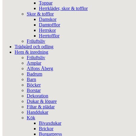
Toppar
Herrkläder, skor & tofflor
Skor & tofflor
Damskor
Damtofflor
Herrskor
Herrtofflor
Friluftsliv
Trädgård och odling
Hem & inredning
Friluftsliv
Amplar
Alfons Åberg
Badrum
Barn
Böcker
Borstar
Dekoration
Dukar & löpare
Filtar & plädar
Handdukar
Kök
Bivaxdukar
Brickor
Burgarpress