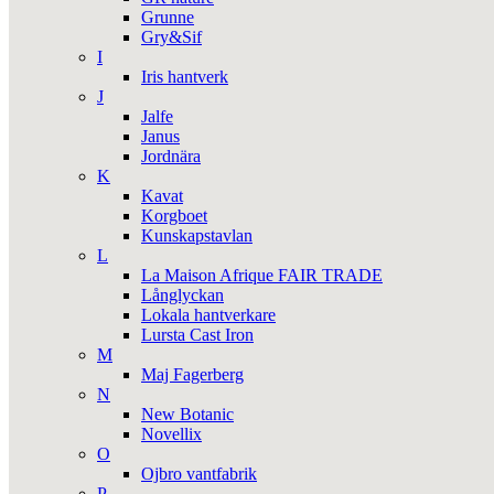
Grunne
Gry&Sif
I
Iris hantverk
J
Jalfe
Janus
Jordnära
K
Kavat
Korgboet
Kunskapstavlan
L
La Maison Afrique FAIR TRADE
Långlyckan
Lokala hantverkare
Lursta Cast Iron
M
Maj Fagerberg
N
New Botanic
Novellix
O
Ojbro vantfabrik
P