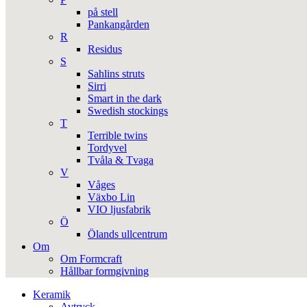
på stell
Pankangården
R
Residus
S
Sahlins struts
Sirri
Smart in the dark
Swedish stockings
T
Terrible twins
Tordyvel
Tvåla & Tvaga
V
Våges
Växbo Lin
VIO ljusfabrik
Ö
Ölands ullcentrum
Om
Om Formcraft
Hållbar formgivning
Keramik
Avtryck