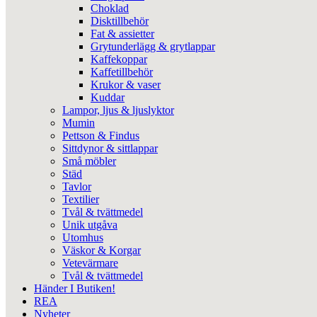
Choklad
Disktillbehör
Fat & assietter
Grytunderlägg & grytlappar
Kaffekoppar
Kaffetillbehör
Krukor & vaser
Kuddar
Lampor, ljus & ljuslyktor
Mumin
Pettson & Findus
Sittdynor & sittlappar
Små möbler
Städ
Tavlor
Textilier
Tvål & tvättmedel
Unik utgåva
Utomhus
Väskor & Korgar
Vetevärmare
Tvål & tvättmedel
Händer I Butiken!
REA
Nyheter