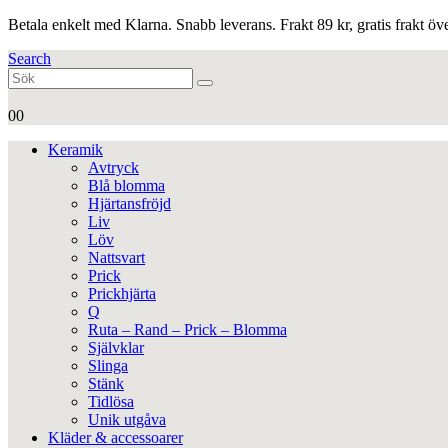
Betala enkelt med Klarna. Snabb leverans. Frakt 89 kr, gratis frakt ö
Search
0
0
Keramik
Avtryck
Blå blomma
Hjärtansfröjd
Liv
Löv
Nattsvart
Prick
Prickhjärta
Q
Ruta – Rand – Prick – Blomma
Självklar
Slinga
Stänk
Tidlösa
Unik utgåva
Kläder & accessoarer