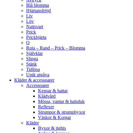
Blå blomma
Hjärtansfröjd
Liv
Löv
Nattsvart
Prick
Prickhjärta
Q
Ruta – Rand – Prick – Blomma
Självklar
Slinga
Stänk
Tidlösa
Unik utgåva
Kläder & accessoarer
Accessoarer
Kepsar & hattar
Klädvård
Mössa, vantar & halsduk
Reflexer
Strumpor & strumpbyxor
Väskor & Korgar
Kläder
Byxor & tights