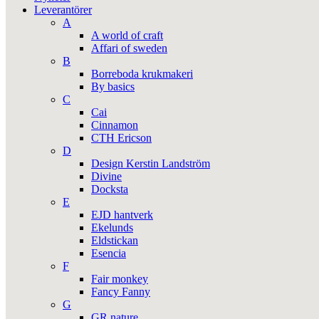
Leverantörer
A
A world of craft
Affari of sweden
B
Borreboda krukmakeri
By basics
C
Cai
Cinnamon
CTH Ericson
D
Design Kerstin Landström
Divine
Docksta
E
EJD hantverk
Ekelunds
Eldstickan
Esencia
F
Fair monkey
Fancy Fanny
G
GR nature