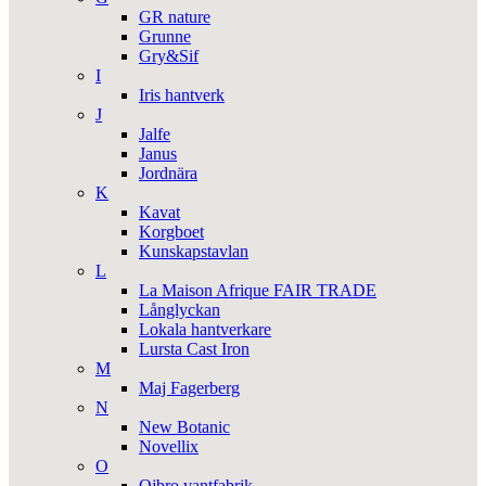
GR nature
Grunne
Gry&Sif
I
Iris hantverk
J
Jalfe
Janus
Jordnära
K
Kavat
Korgboet
Kunskapstavlan
L
La Maison Afrique FAIR TRADE
Långlyckan
Lokala hantverkare
Lursta Cast Iron
M
Maj Fagerberg
N
New Botanic
Novellix
O
Ojbro vantfabrik