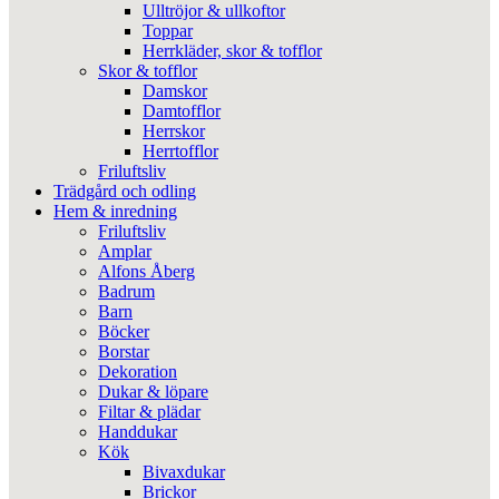
Ulltröjor & ullkoftor
Toppar
Herrkläder, skor & tofflor
Skor & tofflor
Damskor
Damtofflor
Herrskor
Herrtofflor
Friluftsliv
Trädgård och odling
Hem & inredning
Friluftsliv
Amplar
Alfons Åberg
Badrum
Barn
Böcker
Borstar
Dekoration
Dukar & löpare
Filtar & plädar
Handdukar
Kök
Bivaxdukar
Brickor