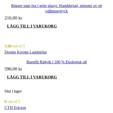
Bägare utan öra i grön glasyr. Handdrejad, mönster av ett
vallmoavtryck
210,00
kr
LÄGG TILL I VARUKORG
5.00
out of 5
Design Kerstin Landström
Barnfilt Rättvik i 100 % Ekologisk ull
590,00
kr
LÄGG TILL I VARUKORG
Slut i lager
0
out of 5
CTH Ericson