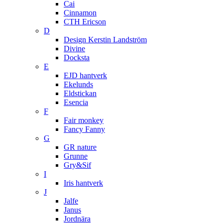
Cai
Cinnamon
CTH Ericson
D
Design Kerstin Landström
Divine
Docksta
E
EJD hantverk
Ekelunds
Eldstickan
Esencia
F
Fair monkey
Fancy Fanny
G
GR nature
Grunne
Gry&Sif
I
Iris hantverk
J
Jalfe
Janus
Jordnära