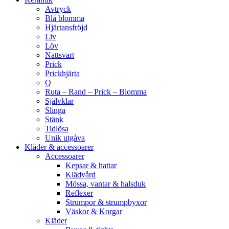
Avtryck
Blå blomma
Hjärtansfröjd
Liv
Löv
Nattsvart
Prick
Prickhjärta
Q
Ruta – Rand – Prick – Blomma
Självklar
Slinga
Stänk
Tidlösa
Unik utgåva
Kläder & accessoarer
Accessoarer
Kepsar & hattar
Klädvård
Mössa, vantar & halsduk
Reflexer
Strumpor & strumpbyxor
Väskor & Korgar
Kläder