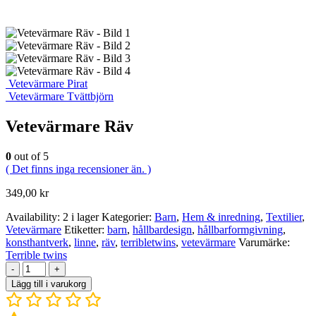
Vetevärmare Pirat
Vetevärmare Tvättbjörn
Vetevärmare Räv
0
out of 5
( Det finns inga recensioner än. )
349,00
kr
Availability:
2 i lager
Kategorier:
Barn
,
Hem & inredning
,
Textilier
,
Vetevärmare
Etiketter:
barn
,
hållbardesign
,
hållbarformgivning
,
konsthantverk
,
linne
,
räv
,
terribletwins
,
vetevärmare
Varumärke:
Terrible twins
-
+
Lägg till i varukorg