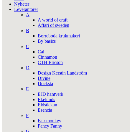
Nyheter
Leverantörer
A
A world of craft
Affari of sweden
B
Borreboda krukmakeri
By basics
C
Cai
Cinnamon
CTH Ericson
D
Design Kerstin Landström
Divine
Docksta
E
EJD hantverk
Ekelunds
Eldstickan
Esencia
F
Fair monkey
Fancy Fanny
G