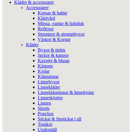
Kläder & accessoarer
Accessoarer
Kepsar & hattar
Klädvård
Mössa, vantar & halsduk
Reflexer
Strumpor & strumpbyxor
Väskor & Korgar
Kläder
Byxor & tights
Jackor & kappor
Kavajer & blusar
Kimono
Kjolar
Klänningar
Linnebyxor
Linnekläder
Linneklänningar & linnekjolar
Linneskjortor
Linnen
Shorts
Ponchos
Stickat & finstickat i ull
Tunikor
Underställ