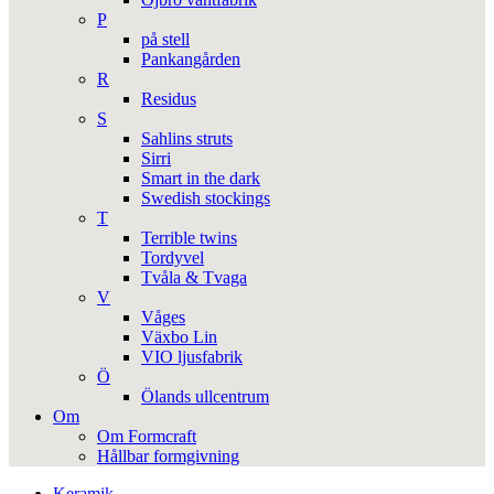
P
på stell
Pankangården
R
Residus
S
Sahlins struts
Sirri
Smart in the dark
Swedish stockings
T
Terrible twins
Tordyvel
Tvåla & Tvaga
V
Våges
Växbo Lin
VIO ljusfabrik
Ö
Ölands ullcentrum
Om
Om Formcraft
Hållbar formgivning
Keramik