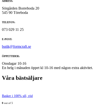
ADRESS:
Sörgården Borreboda 20
545 90 Töreboda
TELEFON:
073 029 11 25
E-POST:
butik@formcraft.se
ÖPPETTIDER:
Onsdagar 10-16
En helg i månaden öppet kl 10-16 med någon extra aktivitet.
Våra bästsäljare
Basker i 100% ull, röd
0
out of 5