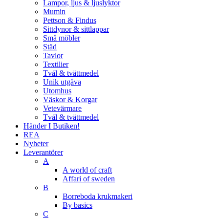
Lampor, ljus & ljuslyktor
Mumin
Pettson & Findus
Sittdynor & sittlappar
Små möbler
Städ
Tavlor
Textilier
Tvål & tvättmedel
Unik utgåva
Utomhus
Väskor & Korgar
Vetevärmare
Tvål & tvättmedel
Händer I Butiken!
REA
Nyheter
Leverantörer
A
A world of craft
Affari of sweden
B
Borreboda krukmakeri
By basics
C