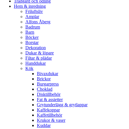
Trädgård och odling
Hem & inredning
Friluftsliv
Amplar
Alfons Åberg
Badrum
Barn
Böcker
Borstar
Dekoration
Dukar & löpare
Filtar & plädar
Handdukar
Kök
Bivaxdukar
Brickor
Burgarpress
Choklad
Disktillbehör
Fat & assietter
Grytunderlägg & grytlappar
Kaffekoppar
Kaffetillbehör
Krukor & vaser
Kuddar