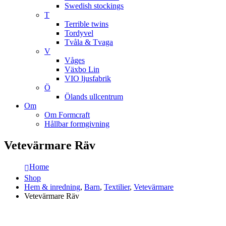
Swedish stockings
T
Terrible twins
Tordyvel
Tvåla & Tvaga
V
Våges
Växbo Lin
VIO ljusfabrik
Ö
Ölands ullcentrum
Om
Om Formcraft
Hållbar formgivning
Vetevärmare Räv
Home
Shop
Hem & inredning
,
Barn
,
Textilier
,
Vetevärmare
Vetevärmare Räv