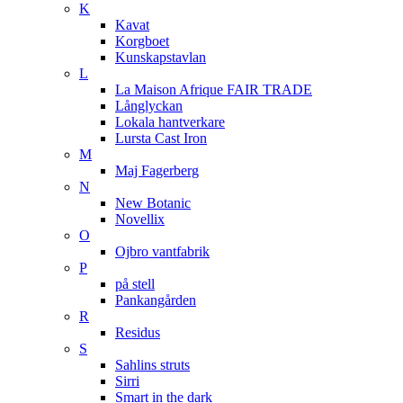
K
Kavat
Korgboet
Kunskapstavlan
L
La Maison Afrique FAIR TRADE
Långlyckan
Lokala hantverkare
Lursta Cast Iron
M
Maj Fagerberg
N
New Botanic
Novellix
O
Ojbro vantfabrik
P
på stell
Pankangården
R
Residus
S
Sahlins struts
Sirri
Smart in the dark