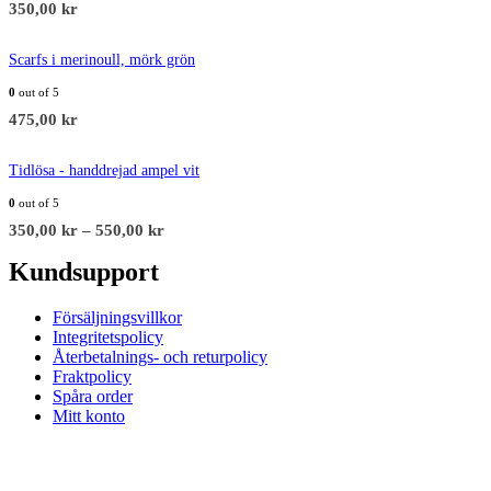
350,00
kr
Scarfs i merinoull, mörk grön
0
out of 5
475,00
kr
Tidlösa - handdrejad ampel vit
0
out of 5
350,00
kr
–
550,00
kr
Kundsupport
Försäljningsvillkor
Integritetspolicy
Återbetalnings- och returpolicy
Fraktpolicy
Spåra order
Mitt konto