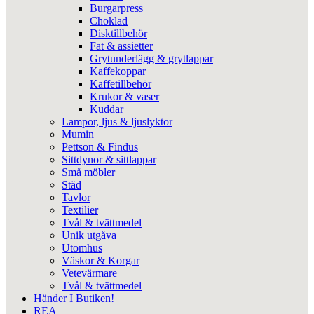
Burgarpress
Choklad
Disktillbehör
Fat & assietter
Grytunderlägg & grytlappar
Kaffekoppar
Kaffetillbehör
Krukor & vaser
Kuddar
Lampor, ljus & ljuslyktor
Mumin
Pettson & Findus
Sittdynor & sittlappar
Små möbler
Städ
Tavlor
Textilier
Tvål & tvättmedel
Unik utgåva
Utomhus
Väskor & Korgar
Vetevärmare
Tvål & tvättmedel
Händer I Butiken!
REA