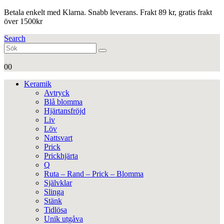
Betala enkelt med Klarna. Snabb leverans. Frakt 89 kr, gratis frakt
över 1500kr
Search
0
0
Keramik
Avtryck
Blå blomma
Hjärtansfröjd
Liv
Löv
Nattsvart
Prick
Prickhjärta
Q
Ruta – Rand – Prick – Blomma
Självklar
Slinga
Stänk
Tidlösa
Unik utgåva