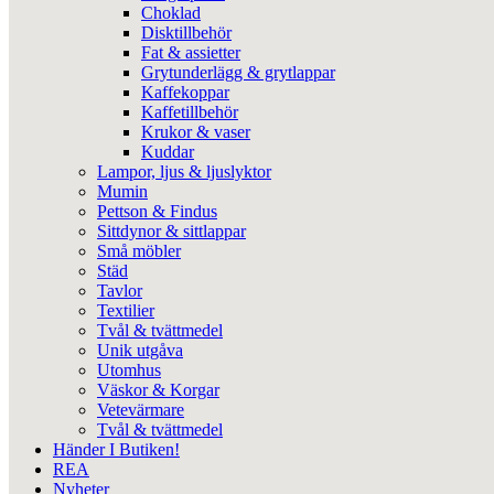
Choklad
Disktillbehör
Fat & assietter
Grytunderlägg & grytlappar
Kaffekoppar
Kaffetillbehör
Krukor & vaser
Kuddar
Lampor, ljus & ljuslyktor
Mumin
Pettson & Findus
Sittdynor & sittlappar
Små möbler
Städ
Tavlor
Textilier
Tvål & tvättmedel
Unik utgåva
Utomhus
Väskor & Korgar
Vetevärmare
Tvål & tvättmedel
Händer I Butiken!
REA
Nyheter