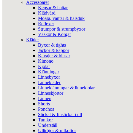
Accessoarer
Kepsar & hattar
Klädvård
Mössa, vantar & halsduk
Reflexer
Strumpor & strumpbyxor
Väskor & Korgar
Kläder
Byxor & tights
Jackor & kappor
Kavajer & blusar
Kimono
Kjolar
Klänningar
Linnebyxor
Linnekläder
Linneklänningar & linnekjolar
Linneskjortor
Linnen
Shorts
Ponchos
Stickat & finstickat i ull
Tunikor
Underställ
Ulltröjor & ullkoftor