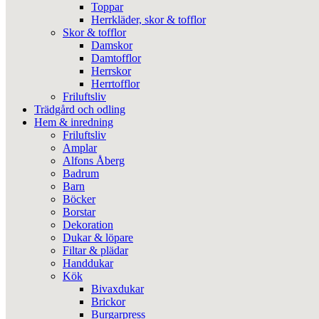
Toppar
Herrkläder, skor & tofflor
Skor & tofflor
Damskor
Damtofflor
Herrskor
Herrtofflor
Friluftsliv
Trädgård och odling
Hem & inredning
Friluftsliv
Amplar
Alfons Åberg
Badrum
Barn
Böcker
Borstar
Dekoration
Dukar & löpare
Filtar & plädar
Handdukar
Kök
Bivaxdukar
Brickor
Burgarpress