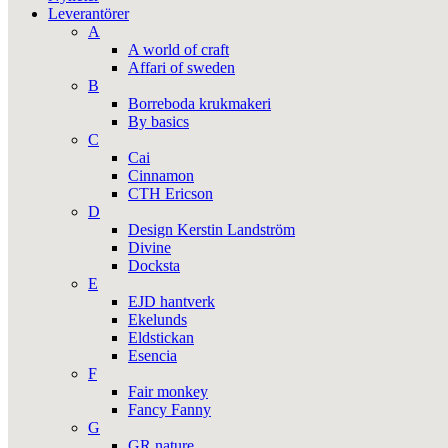
Leverantörer
A
A world of craft
Affari of sweden
B
Borreboda krukmakeri
By basics
C
Cai
Cinnamon
CTH Ericson
D
Design Kerstin Landström
Divine
Docksta
E
EJD hantverk
Ekelunds
Eldstickan
Esencia
F
Fair monkey
Fancy Fanny
G
GR nature