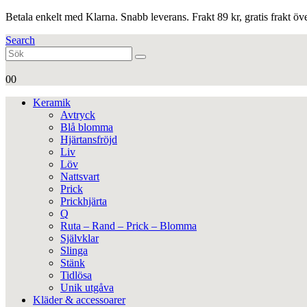
Betala enkelt med Klarna. Snabb leverans. Frakt 89 kr, gratis frakt ö
Search
0
0
Keramik
Avtryck
Blå blomma
Hjärtansfröjd
Liv
Löv
Nattsvart
Prick
Prickhjärta
Q
Ruta – Rand – Prick – Blomma
Självklar
Slinga
Stänk
Tidlösa
Unik utgåva
Kläder & accessoarer