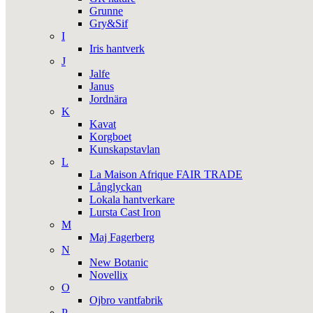
Grunne
Gry&Sif
I
Iris hantverk
J
Jalfe
Janus
Jordnära
K
Kavat
Korgboet
Kunskapstavlan
L
La Maison Afrique FAIR TRADE
Långlyckan
Lokala hantverkare
Lursta Cast Iron
M
Maj Fagerberg
N
New Botanic
Novellix
O
Ojbro vantfabrik
P