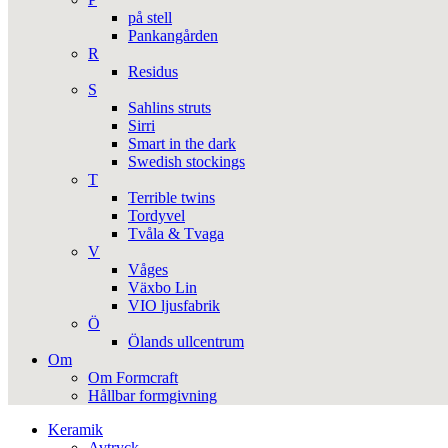
på stell
Pankangården
R
Residus
S
Sahlins struts
Sirri
Smart in the dark
Swedish stockings
T
Terrible twins
Tordyvel
Tvåla & Tvaga
V
Våges
Växbo Lin
VIO ljusfabrik
Ö
Ölands ullcentrum
Om
Om Formcraft
Hållbar formgivning
Keramik
Avtryck