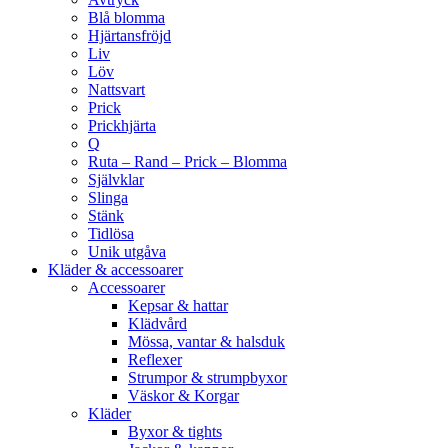
Blå blomma
Hjärtansfröjd
Liv
Löv
Nattsvart
Prick
Prickhjärta
Q
Ruta – Rand – Prick – Blomma
Självklar
Slinga
Stänk
Tidlösa
Unik utgåva
Kläder & accessoarer
Accessoarer
Kepsar & hattar
Klädvård
Mössa, vantar & halsduk
Reflexer
Strumpor & strumpbyxor
Väskor & Korgar
Kläder
Byxor & tights