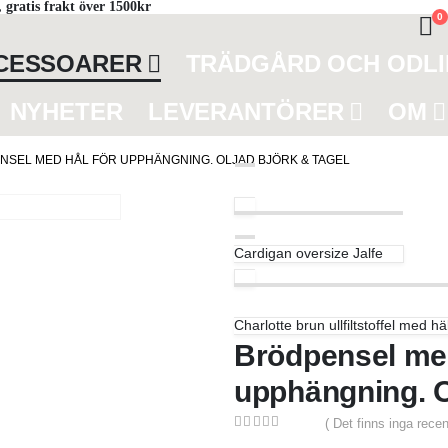
 gratis frakt över 1500kr
0
CCESSOARER
TRÄDGÅRD OCH ODL
NYHETER
LEVERANTÖRER
OM
NSEL MED HÅL FÖR UPPHÄNGNING. OLJAD BJÖRK & TAGEL
Cardigan oversize Jalfe
Charlotte brun ullfiltstoffel med h
Brödpensel med
upphängning. Ol
( Det finns inga recen
0
out of 5