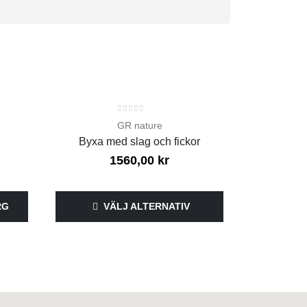
-30%
0
out of 5
GR nature
Byxa med slag och fickor
Charlotte
1560,00
kr
695,
RG
VÄLJ ALTERNATIV
V