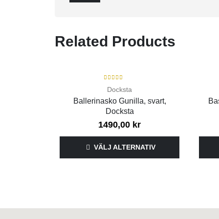
Related Products
SLUT I LAGER
4.00
out of 5
Docksta
Ballerinasko Gunilla, svart,
Bas
Docksta
1490,00
kr
VÄLJ ALTERNATIV