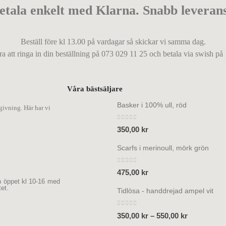
etala enkelt med Klarna. Snabb leveran
Beställ före kl 13.00 på vardagar så skickar vi samma dag.
ra att ringa in din beställning på 073 029 11 25 och betala via swish på
Våra bästsäljare
Basker i 100% ull, röd
givning. Här har vi
0
out of 5
350,00
kr
Scarfs i merinoull, mörk grön
0
out of 5
475,00
kr
 öppet kl 10-16 med
et.
Tidlösa - handdrejad ampel vit
0
out of 5
350,00
kr
–
550,00
kr