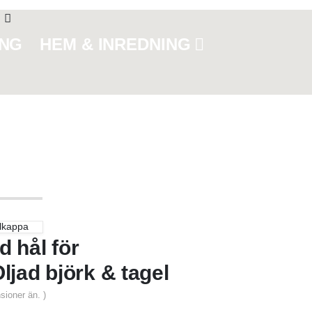
ING
HEM & INREDNING
älkappa
 hål för
jad björk & tagel
sioner än. )