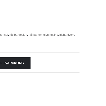
pensel
,
hållbardesign
,
hållbarformgivning
,
iris
,
irishantverk
,
LL I VARUKORG