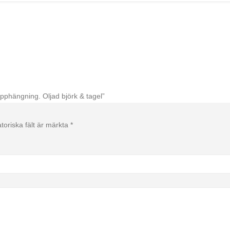
upphängning. Oljad björk & tagel”
toriska fält är märkta
*