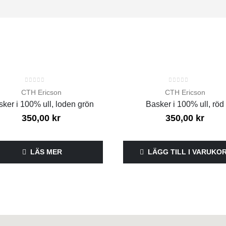
SLUT I LAGER
HOT
0
out of 5
0
out of 5
CTH Ericson
CTH Ericson
ker i 100% ull, loden grön
Basker i 100% ull, röd
350,00
kr
350,00
kr
LÄS MER
LÄGG TILL I VARUKO