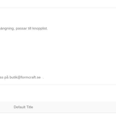
ängning, passar till knopplist.
 oss på butik@formcraft.se .
Default Title