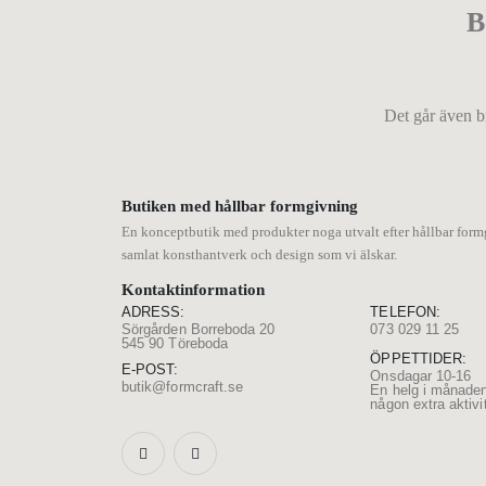
B
Det går även b
Butiken med hållbar formgivning
En konceptbutik med produkter noga utvalt efter hållbar form
samlat konsthantverk och design som vi älskar.
Kontaktinformation
ADRESS:
TELEFON:
Sörgården Borreboda 20
073 029 11 25
545 90 Töreboda
ÖPPETTIDER:
E-POST:
Onsdagar 10-16
butik@formcraft.se
En helg i månaden
någon extra aktivit