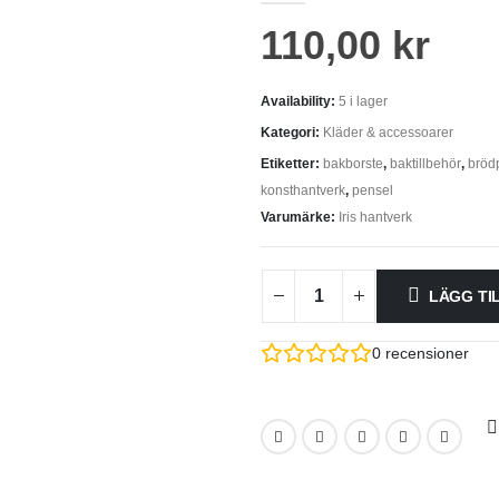
110,00
kr
Availability:
5 i lager
Kategori:
Kläder & accessoarer
Etiketter:
bakborste
,
baktillbehör
,
bröd
konsthantverk
,
pensel
Varumärke:
Iris hantverk
LÄGG TI
0
recensioner