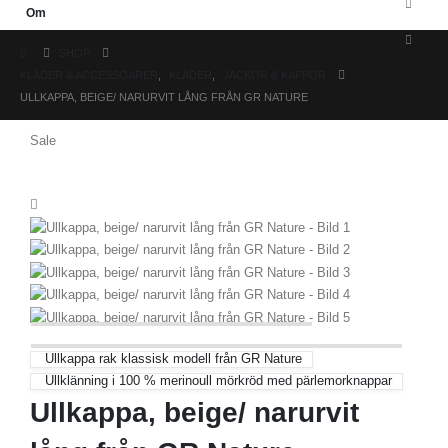
Om
SHOP
KLÄDER & ACCESSOARER
,
KLÄDER
,
JACKOR & KAPPOR
ULLKAPPA, BEIGE/ NARURVIT LÅNG FRÅN GR NATURE
Sale
Ullkappa rak klassisk modell från GR Nature
Ullklänning i 100 % merinoull mörkröd med pärlemorknappar
Ullkappa, beige/ narurvit