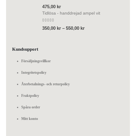
0
out of 5
475,00
kr
Tidlösa - handdrejad ampel vit
0
out of 5
350,00
kr
–
550,00
kr
Kundsupport
Försäljningsvillkor
Integritetspolicy
Återbetalnings- och returpolicy
Fraktpolicy
Spåra order
Mitt konto