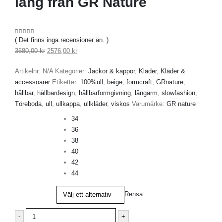
lång från GR Nature
( Det finns inga recensioner än. )
0
out of 5
3680,00
kr
2576,00
kr
Artikelnr:
N/A
Kategorier:
Jackor & kappor
,
Kläder
,
Kläder &
accessoarer
Etiketter:
100%ull
,
beige
,
formcraft
,
GRnature
,
hållbar
,
hållbardesign
,
hållbarformgivning
,
långärm
,
slowfashion
,
Töreboda
,
ull
,
ullkappa
,
ullkläder
,
viskos
Varumärke:
GR nature
Storlek
34
36
38
40
42
44
Rensa
-
+