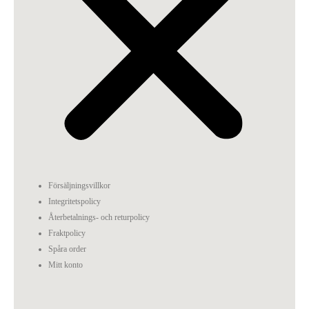
Försäljningsvillkor
Integritetspolicy
Återbetalnings- och returpolicy
Fraktpolicy
Spåra order
Mitt konto