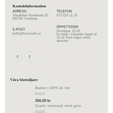
Kontaktinformation
ADRESS:
TELEFON:
Sörgården Borreboda 20
073 029 11 25
545 90 Töreboda
ÖPPETTIDER:
E-POST:
Onsdagar 10-16
butik@formcraft.se
En helg i månaden öppet kl
10-16 med någon extra
aktivitet.
Våra bästsäljare
Basker i 100% ull, röd
0
out of 5
350,00
kr
Scarfs i merinoull, mörk grön