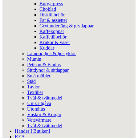
Burgarpress
Choklad
Disktillbehör
Fat & assietter
Grytunderlägg & grytlappar
Kaffekoppar
Kaffetillbehör
Krukor & vaser
Kuddar
Lampor, ljus & ljuslyktor
Mumin
Pettson & Findus
Sittdynor & sittlappar
Små möbler
Städ
Tavlor
Textilier
Tvål & tvättmedel
Unik utgåva
Utomhus
Väskor & Korgar
Vetevärmare
Tvål & tvättmedel
Händer I Butiken!
REA