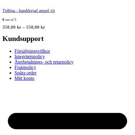
Tidlösa - handdrejad ampel vit
0
out of 5
350,00
kr
–
550,00
kr
Kundsupport
Försäljningsvillkor
Integritetspolicy
Återbetalnings- och returpolicy
Fraktpolicy
Spåra order
Mitt konto