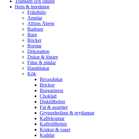
Trädgård och odling
Hem & inredning
Friluftsliv
Amplar
Alfons Åberg
Badrum
Barn
Böcker
Borstar
Dekoration
Dukar & löpare
Filtar & plädar
Handdukar
Kök
Bivaxdukar
Brickor
Burgarpress
Choklad
Disktillbehör
Fat & assietter
Grytunderlägg & grytlappar
Kaffekoppar
Kaffetillbehör
Krukor & vaser
Kuddar