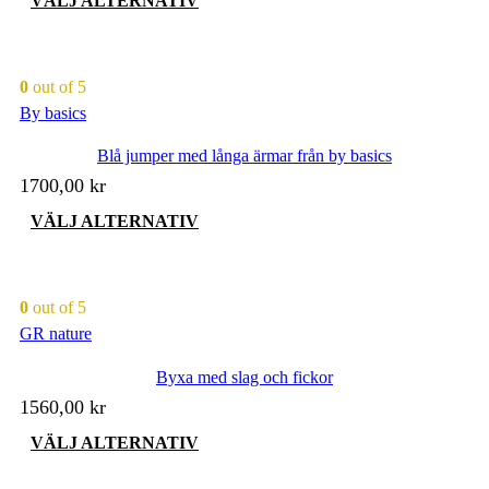
VÄLJ ALTERNATIV
här
produkten
har
flera
0
out of 5
varianter.
By basics
De
olika
Blå jumper med långa ärmar från by basics
alternativen
kan
1700,00
kr
väljas
på
Den
VÄLJ ALTERNATIV
produktsidan
här
produkten
har
flera
0
out of 5
varianter.
GR nature
De
olika
Byxa med slag och fickor
alternativen
kan
1560,00
kr
väljas
på
Den
VÄLJ ALTERNATIV
produktsidan
här
produkten