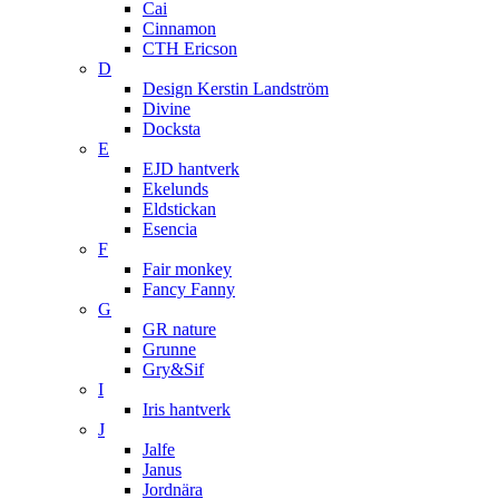
Cai
Cinnamon
CTH Ericson
D
Design Kerstin Landström
Divine
Docksta
E
EJD hantverk
Ekelunds
Eldstickan
Esencia
F
Fair monkey
Fancy Fanny
G
GR nature
Grunne
Gry&Sif
I
Iris hantverk
J
Jalfe
Janus
Jordnära