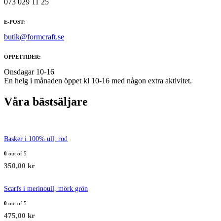
073 029 11 25
E-POST:
butik@formcraft.se
ÖPPETTIDER:
Onsdagar 10-16
En helg i månaden öppet kl 10-16 med någon extra aktivitet.
Våra bästsäljare
Basker i 100% ull, röd
0
out of 5
350,00
kr
Scarfs i merinoull, mörk grön
0
out of 5
475,00
kr