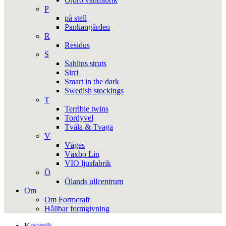
P
på stell
Pankangården
R
Residus
S
Sahlins struts
Sirri
Smart in the dark
Swedish stockings
T
Terrible twins
Tordyvel
Tvåla & Tvaga
V
Våges
Växbo Lin
VIO ljusfabrik
Ö
Ölands ullcentrum
Om
Om Formcraft
Hållbar formgivning
Keramik