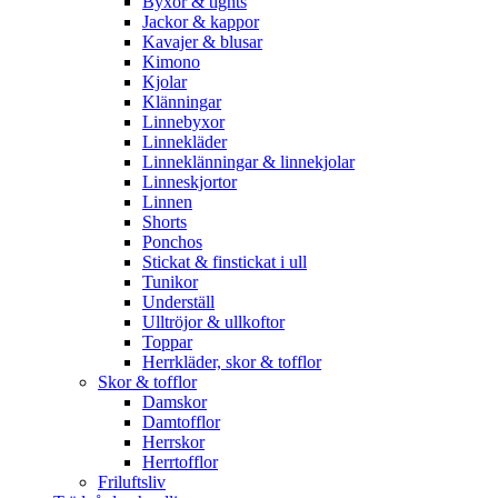
Byxor & tights
Jackor & kappor
Kavajer & blusar
Kimono
Kjolar
Klänningar
Linnebyxor
Linnekläder
Linneklänningar & linnekjolar
Linneskjortor
Linnen
Shorts
Ponchos
Stickat & finstickat i ull
Tunikor
Underställ
Ulltröjor & ullkoftor
Toppar
Herrkläder, skor & tofflor
Skor & tofflor
Damskor
Damtofflor
Herrskor
Herrtofflor
Friluftsliv