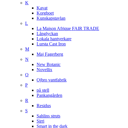
K
Kavat
Korgboet
Kunskapstavlan
L
La Maison Afrique FAIR TRADE
Långlyckan
Lokala hantverkare
Lursta Cast Iron
M
Maj Fagerberg
N
New Botanic
Novellix
O
Ojbro vantfabrik
P
på stell
Pankangården
R
Residus
S
Sahlins struts
Sirri
Smart in the dark