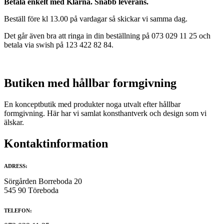
Betala enkelt med Klarna. Snabb leverans.
har
995,00 kr.
697,00 kr.
flera
Beställ före kl 13.00 på vardagar så skickar vi samma dag.
varianter.
De
Det går även bra att ringa in din beställning på 073 029 11 25 och
olika
betala via swish på 123 422 82 84.
alternativen
kan
väljas
på
Butiken med hållbar formgivning
produktsidan
En konceptbutik med produkter noga utvalt efter hållbar
formgivning. Här har vi samlat konsthantverk och design som vi
älskar.
Kontaktinformation
ADRESS:
Sörgården Borreboda 20
545 90 Töreboda
TELEFON: