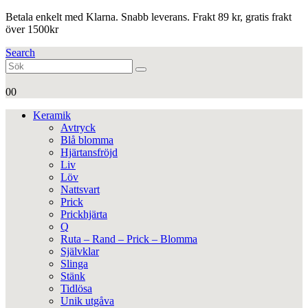
Betala enkelt med Klarna. Snabb leverans. Frakt 89 kr, gratis frakt
över 1500kr
Search
0
0
Keramik
Avtryck
Blå blomma
Hjärtansfröjd
Liv
Löv
Nattsvart
Prick
Prickhjärta
Q
Ruta – Rand – Prick – Blomma
Självklar
Slinga
Stänk
Tidlösa
Unik utgåva