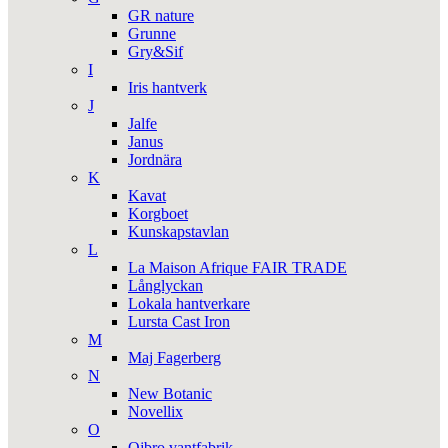
GR nature
Grunne
Gry&Sif
I
Iris hantverk
J
Jalfe
Janus
Jordnära
K
Kavat
Korgboet
Kunskapstavlan
L
La Maison Afrique FAIR TRADE
Långlyckan
Lokala hantverkare
Lursta Cast Iron
M
Maj Fagerberg
N
New Botanic
Novellix
O
Ojbro vantfabrik