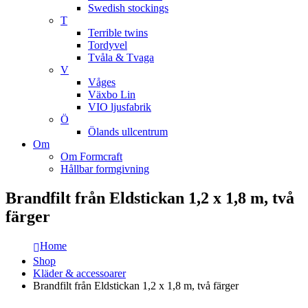
Swedish stockings
T
Terrible twins
Tordyvel
Tvåla & Tvaga
V
Våges
Växbo Lin
VIO ljusfabrik
Ö
Ölands ullcentrum
Om
Om Formcraft
Hållbar formgivning
Brandfilt från Eldstickan 1,2 x 1,8 m, två
färger
Home
Shop
Kläder & accessoarer
Brandfilt från Eldstickan 1,2 x 1,8 m, två färger