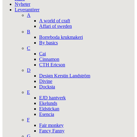
Nyheter
Leverantörer
A
A world of craft
Affari of sweden
B
Borreboda krukmakeri
By basics
C
Cai
Cinnamon
CTH Ericson
D
Design Kerstin Landström
Divine
Docksta
E
EJD hantverk
Ekelunds
Eldstickan
Esencia
F
Fair monkey
Fancy Fanny
G