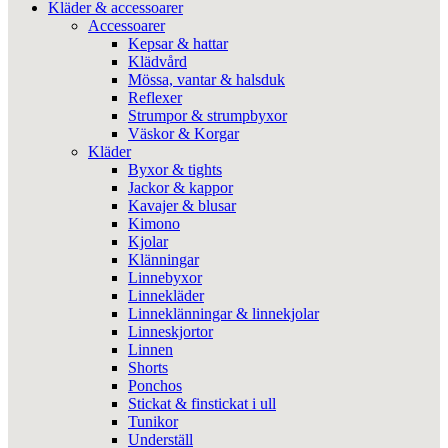
Kläder & accessoarer
Accessoarer
Kepsar & hattar
Klädvård
Mössa, vantar & halsduk
Reflexer
Strumpor & strumpbyxor
Väskor & Korgar
Kläder
Byxor & tights
Jackor & kappor
Kavajer & blusar
Kimono
Kjolar
Klänningar
Linnebyxor
Linnekläder
Linneklänningar & linnekjolar
Linneskjortor
Linnen
Shorts
Ponchos
Stickat & finstickat i ull
Tunikor
Underställ