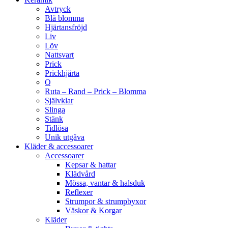
Avtryck
Blå blomma
Hjärtansfröjd
Liv
Löv
Nattsvart
Prick
Prickhjärta
Q
Ruta – Rand – Prick – Blomma
Självklar
Slinga
Stänk
Tidlösa
Unik utgåva
Kläder & accessoarer
Accessoarer
Kepsar & hattar
Klädvård
Mössa, vantar & halsduk
Reflexer
Strumpor & strumpbyxor
Väskor & Korgar
Kläder