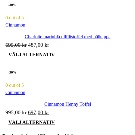
har
-30%
flera
varianter.
0
out of 5
De
Cinnamon
olika
alternativen
kan
Charlotte marinblå ullfiltstoffel med hälkappa
väljas
Det
Det
695,00
kr
487,00
kr
på
ursprungliga
nuvarande
produktsidan
Den
VÄLJ ALTERNATIV
priset
priset
här
produkten
var:
är:
har
-30%
695,00 kr.
487,00 kr.
flera
varianter.
0
out of 5
De
Cinnamon
olika
alternativen
kan
Cinnamon Henny Toffel
väljas
Det
Det
995,00
kr
697,00
kr
på
ursprungliga
nuvarande
produktsidan
Den
VÄLJ ALTERNATIV
priset
priset
här
produkten
var:
är: