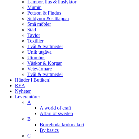
Lampor, ljus & ljuslyktor
Mumin
Pettson & Findus
Sittdynor & sittlappar
Små möbler
Städ
Tavlor
Textilier
Tvål & tvättmedel
Unik utgåva
Utomhus
Väskor & Korgar
Vetevärmare
Tvål & tvättmedel
Händer I Butiken!
REA
Nyheter
Leverantörer
A
A world of craft
Affari of sweden
B
Borreboda krukmakeri
By basics
C