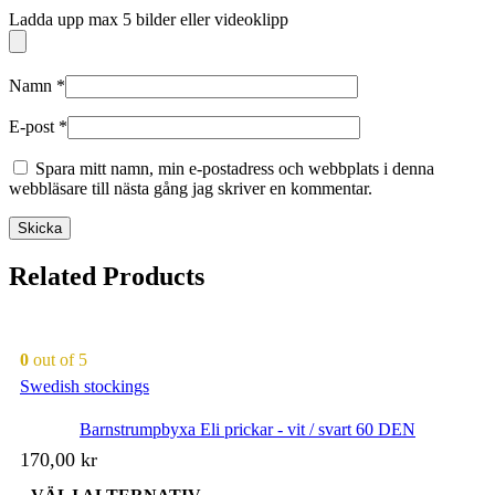
Ladda upp max 5 bilder eller videoklipp
Namn
*
E-post
*
Spara mitt namn, min e-postadress och webbplats i denna
webbläsare till nästa gång jag skriver en kommentar.
Related Products
0
out of 5
Swedish stockings
Barnstrumpbyxa Eli prickar - vit / svart 60 DEN
170,00
kr
Den