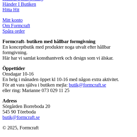
Händer I Butiken
Hitta Hit
Mitt konto
Om Formcraft
Spåra order
Formcraft- butiken med hållbar formgivning
En konceptbutik med produkter noga utvalt efter hållbar
formgivning.
Här har vi samlat konsthantverk och design som vi älskar.
Öppettider
Onsdagar 10-16
En helg i månaden öppet kl 10-16 med någon extra aktivitet.
För att vara själva i butiken mejla:
butik@formcraft.se
eller ring: Marianne 073 029 11 25
Adress
Sörgården Borreboda 20
545 90 Töreboda
butik@formcraft.se
© 2025, Formcraft