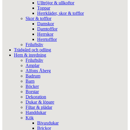
Ulltröjor & ullkoftor
Toppar
Herrkläder, skor & tofflor
Skor & tofflor
Damskor
Damtofflor
Herrskor
Herrtofflor
Friluftsliv
Trädgård och odling
Hem & inredning
Friluftsliv
Amplar
Alfons Åberg
Badrum
Barn
Böcker
Borstar
Dekoration
Dukar & löpare
Filtar & plädar
Handdukar
Kök
Bivaxdukar
Brickor