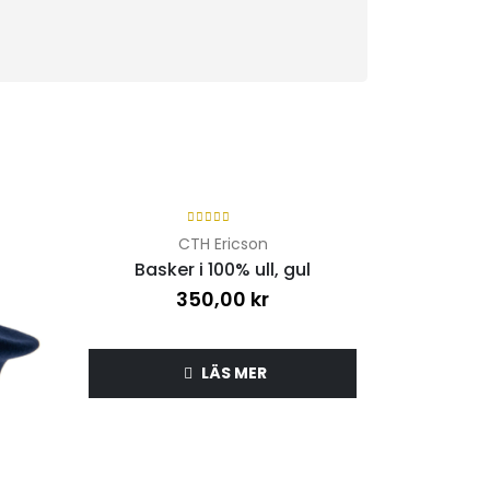
SLUT I LAGER
5.00
out of 5
CTH Ericson
Basker i 100% ull, gul
350,00
kr
LÄS MER