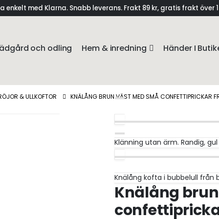
a enkelt med Klarna. Snabb leverans. Frakt 89 kr, gratis frakt över 
ädgård och odling
Hem & inredning
Händer I Butik
RÖJOR & ULLKOFTOR
KNÄLÅNG BRUN VÄST MED SMÅ CONFETTIPRICKAR F
Klänning utan ärm. Randig, gul 
Knälång kofta i bubbelull från 
Knälång brun
confettiprick