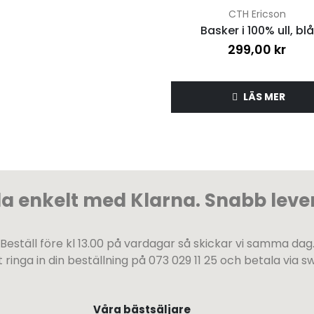
0
out of 5
CTH Ericson
Basker i 100% ull, blå
299,00
kr
LÄS MER
la enkelt med Klarna. Snabb leve
Beställ före kl 13.00 på vardagar så skickar vi samma dag
ringa in din beställning på 073 029 11 25 och betala via s
Våra bästsäljare