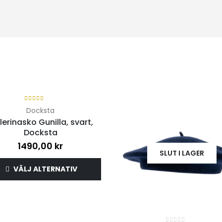
SLUT I LAGER
4.00
out of 5
Docksta
lerinasko Gunilla, svart,
Docksta
1490,00
kr
SLUT I LAGER
VÄLJ ALTERNATIV