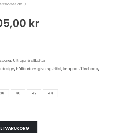
censioner än. )
05,00
kr
soarer
,
Ulltröjor & ullkoftor
ardesign
,
hållbarformgivning
,
Höst
,
knappar
,
Töreboda
,
38
40
42
44
LL I VARUKORG