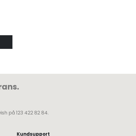
Blå jump
fr
V
rans.
.
wish på 123 422 82 84.
Kundsupport