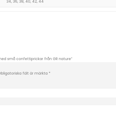
34, 36, 38, 40, 42, 44
 med små confettiprickar från GR nature”
bligatoriska fält är märkta
*