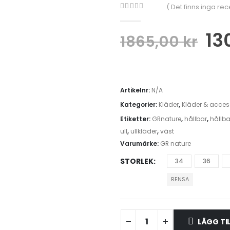
( Det finns inga re
0
out of 5
13
1865,00
kr
Artikelnr:
N/A
Kategorier:
Kläder
,
Kläder & acces
Etiketter:
GRnature
,
hållbar
,
hållb
ull
,
ullkläder
,
väst
Varumärke:
GR nature
STORLEK
34
36
RENSA
LÄGG TI