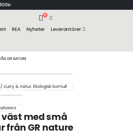
1500kr
0
en!
REA
Nyheter
Leverantörer
RÅN GR NATURE
/ curry & natur. Ekologisk bomull
bybasics
 väst med små
ar från GR nature