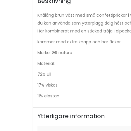
Beskrivning
Knälång brun väst med små confettiprickar i t
du kan använda som ytterplagg tidig höst oc
Här kombinerat med en stickad tröja i alpack
kommer med extra knapp och har fickor
Märke: GR nature
Material:
72% ull
17% viskos
11% elastan
Ytterligare information