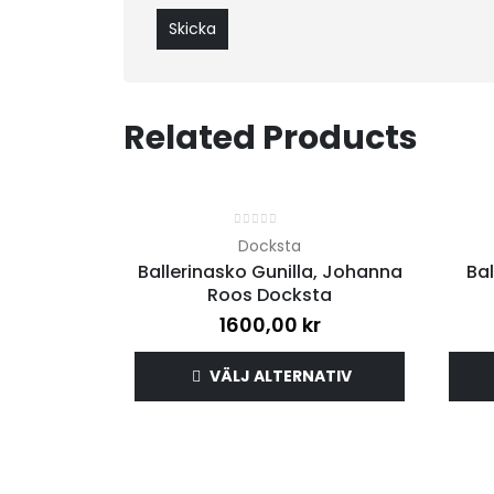
Related Products
0
out of 5
Docksta
Ballerinasko Gunilla, Johanna
Bal
Roos Docksta
1600,00
kr
VÄLJ ALTERNATIV