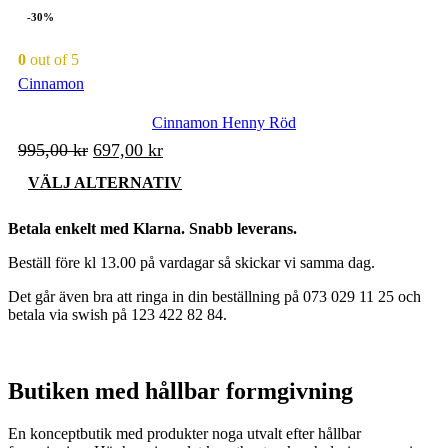
har
-30%
695,00 kr.
487,00 kr.
flera
varianter.
0
out of 5
De
Cinnamon
olika
alternativen
kan
Cinnamon Henny Röd
väljas
Det
Det
995,00
kr
697,00
kr
på
ursprungliga
nuvarande
produktsidan
Den
VÄLJ ALTERNATIV
priset
priset
här
produkten
var:
är:
Betala enkelt med Klarna. Snabb leverans.
har
995,00 kr.
697,00 kr.
flera
Beställ före kl 13.00 på vardagar så skickar vi samma dag.
varianter.
De
Det går även bra att ringa in din beställning på 073 029 11 25 och
olika
betala via swish på 123 422 82 84.
alternativen
kan
väljas
på
Butiken med hållbar formgivning
produktsidan
En konceptbutik med produkter noga utvalt efter hållbar