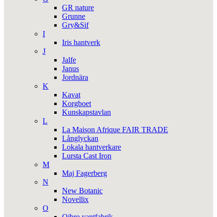
GR nature
Grunne
Gry&Sif
I
Iris hantverk
J
Jalfe
Janus
Jordnära
K
Kavat
Korgboet
Kunskapstavlan
L
La Maison Afrique FAIR TRADE
Långlyckan
Lokala hantverkare
Lursta Cast Iron
M
Maj Fagerberg
N
New Botanic
Novellix
O
Ojbro vantfabrik