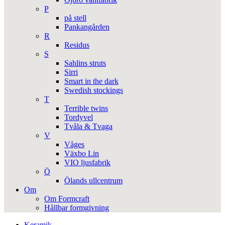
P
på stell
Pankangården
R
Residus
S
Sahlins struts
Sirri
Smart in the dark
Swedish stockings
T
Terrible twins
Tordyvel
Tvåla & Tvaga
V
Våges
Växbo Lin
VIO ljusfabrik
Ö
Ölands ullcentrum
Om
Om Formcraft
Hållbar formgivning
Keramik