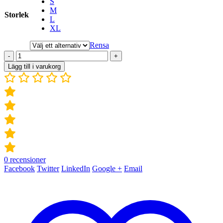
S
M
Storlek
L
XL
Rensa
-
+
Lägg till i varukorg
0
recensioner
Facebook
Twitter
LinkedIn
Google +
Email