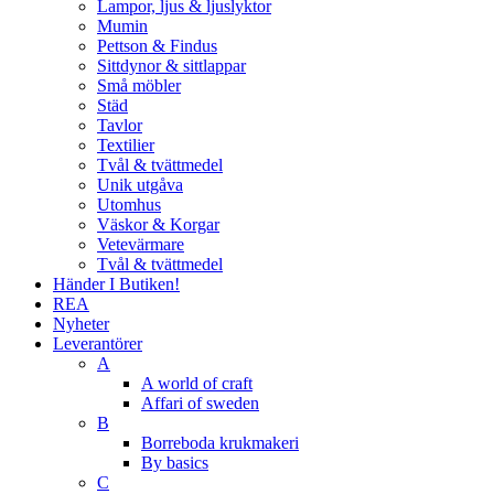
Lampor, ljus & ljuslyktor
Mumin
Pettson & Findus
Sittdynor & sittlappar
Små möbler
Städ
Tavlor
Textilier
Tvål & tvättmedel
Unik utgåva
Utomhus
Väskor & Korgar
Vetevärmare
Tvål & tvättmedel
Händer I Butiken!
REA
Nyheter
Leverantörer
A
A world of craft
Affari of sweden
B
Borreboda krukmakeri
By basics
C