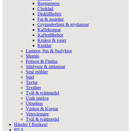
Burgarpress
Choklad
Disktillbehör
Fat & assietter
Grytunderlägg & grytlappar
Kaffekoppar
Kaffetillbehör
Krukor & vaser
Kuddar
Lampor, ljus & ljuslyktor
Mumin
Pettson & Findus
Sittdynor & sittlappar
Små möbler
Städ
Tavlor
Textilier
Tvål & tvättmedel
Unik utgåva
Utomhus
Väskor & Korgar
Vetevärmare
Tvål & tvättmedel
Händer I Butiken!
REA