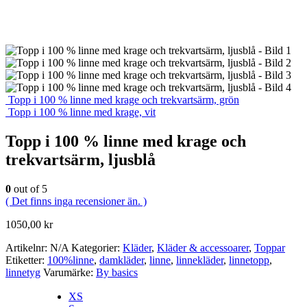
Topp i 100 % linne med krage och trekvartsärm, grön
Topp i 100 % linne med krage, vit
Topp i 100 % linne med krage och
trekvartsärm, ljusblå
0
out of 5
( Det finns inga recensioner än. )
1050,00
kr
Artikelnr:
N/A
Kategorier:
Kläder
,
Kläder & accessoarer
,
Toppar
Etiketter:
100%linne
,
damkläder
,
linne
,
linnekläder
,
linnetopp
,
linnetyg
Varumärke:
By basics
XS