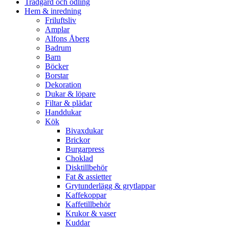
Trädgård och odling
Hem & inredning
Friluftsliv
Amplar
Alfons Åberg
Badrum
Barn
Böcker
Borstar
Dekoration
Dukar & löpare
Filtar & plädar
Handdukar
Kök
Bivaxdukar
Brickor
Burgarpress
Choklad
Disktillbehör
Fat & assietter
Grytunderlägg & grytlappar
Kaffekoppar
Kaffetillbehör
Krukor & vaser
Kuddar