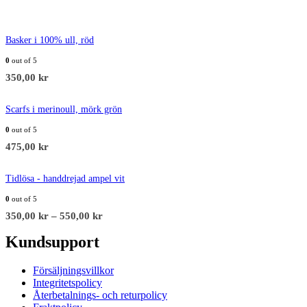
Basker i 100% ull, röd
0
out of 5
350,00
kr
Scarfs i merinoull, mörk grön
0
out of 5
475,00
kr
Tidlösa - handdrejad ampel vit
0
out of 5
350,00
kr
–
550,00
kr
Kundsupport
Försäljningsvillkor
Integritetspolicy
Återbetalnings- och returpolicy