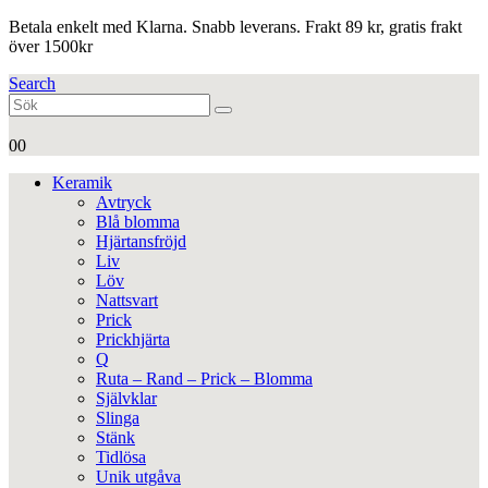
Betala enkelt med Klarna. Snabb leverans. Frakt 89 kr, gratis frakt
över 1500kr
Search
0
0
Keramik
Avtryck
Blå blomma
Hjärtansfröjd
Liv
Löv
Nattsvart
Prick
Prickhjärta
Q
Ruta – Rand – Prick – Blomma
Självklar
Slinga
Stänk
Tidlösa
Unik utgåva