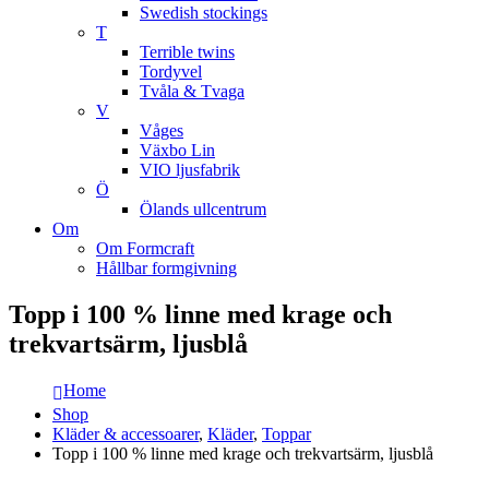
Swedish stockings
T
Terrible twins
Tordyvel
Tvåla & Tvaga
V
Våges
Växbo Lin
VIO ljusfabrik
Ö
Ölands ullcentrum
Om
Om Formcraft
Hållbar formgivning
Topp i 100 % linne med krage och
trekvartsärm, ljusblå
Home
Shop
Kläder & accessoarer
,
Kläder
,
Toppar
Topp i 100 % linne med krage och trekvartsärm, ljusblå