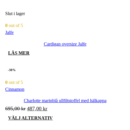
Slut i lager
0
out of 5
Jalfe
Cardigan oversize Jalfe
LÄS MER
-30%
0
out of 5
Cinnamon
Charlotte marinblå ullfiltstoffel med hälkappa
Det
Det
695,00
kr
487,00
kr
ursprungliga
nuvarande
Den
VÄLJ ALTERNATIV
priset
priset
här
produkten
var:
är: