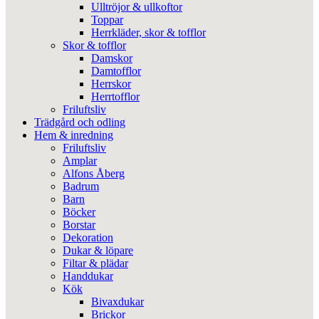
Ulltröjor & ullkoftor
Toppar
Herrkläder, skor & tofflor
Skor & tofflor
Damskor
Damtofflor
Herrskor
Herrtofflor
Friluftsliv
Trädgård och odling
Hem & inredning
Friluftsliv
Amplar
Alfons Åberg
Badrum
Barn
Böcker
Borstar
Dekoration
Dukar & löpare
Filtar & plädar
Handdukar
Kök
Bivaxdukar
Brickor