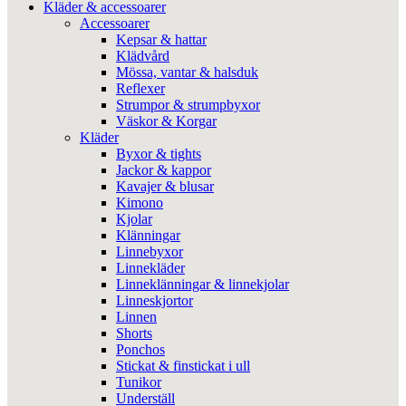
Kläder & accessoarer
Accessoarer
Kepsar & hattar
Klädvård
Mössa, vantar & halsduk
Reflexer
Strumpor & strumpbyxor
Väskor & Korgar
Kläder
Byxor & tights
Jackor & kappor
Kavajer & blusar
Kimono
Kjolar
Klänningar
Linnebyxor
Linnekläder
Linneklänningar & linnekjolar
Linneskjortor
Linnen
Shorts
Ponchos
Stickat & finstickat i ull
Tunikor
Underställ