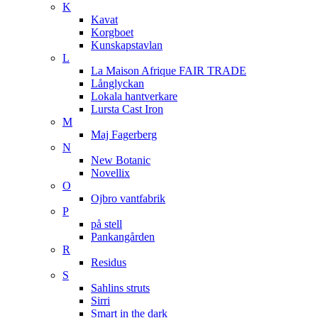
K
Kavat
Korgboet
Kunskapstavlan
L
La Maison Afrique FAIR TRADE
Långlyckan
Lokala hantverkare
Lursta Cast Iron
M
Maj Fagerberg
N
New Botanic
Novellix
O
Ojbro vantfabrik
P
på stell
Pankangården
R
Residus
S
Sahlins struts
Sirri
Smart in the dark