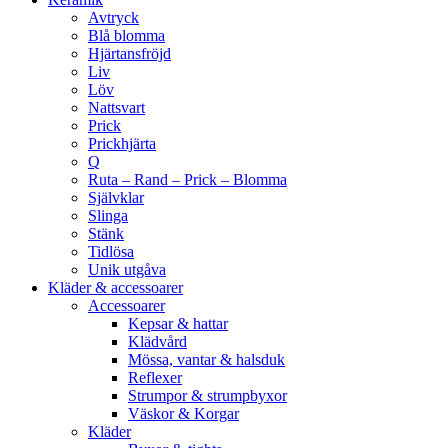
Avtryck
Blå blomma
Hjärtansfröjd
Liv
Löv
Nattsvart
Prick
Prickhjärta
Q
Ruta – Rand – Prick – Blomma
Självklar
Slinga
Stänk
Tidlösa
Unik utgåva
Kläder & accessoarer
Accessoarer
Kepsar & hattar
Klädvård
Mössa, vantar & halsduk
Reflexer
Strumpor & strumpbyxor
Väskor & Korgar
Kläder