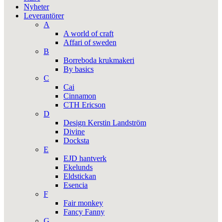
Nyheter
Leverantörer
A
A world of craft
Affari of sweden
B
Borreboda krukmakeri
By basics
C
Cai
Cinnamon
CTH Ericson
D
Design Kerstin Landström
Divine
Docksta
E
EJD hantverk
Ekelunds
Eldstickan
Esencia
F
Fair monkey
Fancy Fanny
G