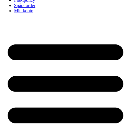
Fraktpolicy
Spåra order
Mitt konto