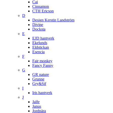
Cai
Cinnamon
CTH Ericson
D
Design Kerstin Landström
Divine
Docksta
E
EJD hantverk
Ekelunds
Eldstickan
Esencia
F
Fair monkey
Fancy Fanny
G
GR nature
Grunne
Gry&Sif
I
Iris hantverk
J
Jalfe
Janus
Jordnära