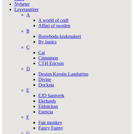
Nyheter
Leverantörer
A
A world of craft
Affari of sweden
B
Borreboda krukmakeri
By basics
C
Cai
Cinnamon
CTH Ericson
D
Design Kerstin Landström
Divine
Docksta
E
EJD hantverk
Ekelunds
Eldstickan
Esencia
F
Fair monkey
Fancy Fanny
G