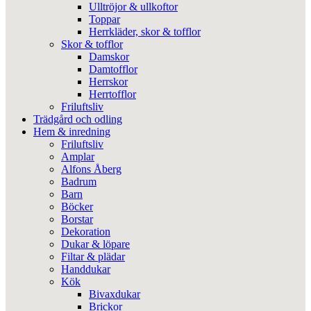
Ulltröjor & ullkoftor
Toppar
Herrkläder, skor & tofflor
Skor & tofflor
Damskor
Damtofflor
Herrskor
Herrtofflor
Friluftsliv
Trädgård och odling
Hem & inredning
Friluftsliv
Amplar
Alfons Åberg
Badrum
Barn
Böcker
Borstar
Dekoration
Dukar & löpare
Filtar & plädar
Handdukar
Kök
Bivaxdukar
Brickor