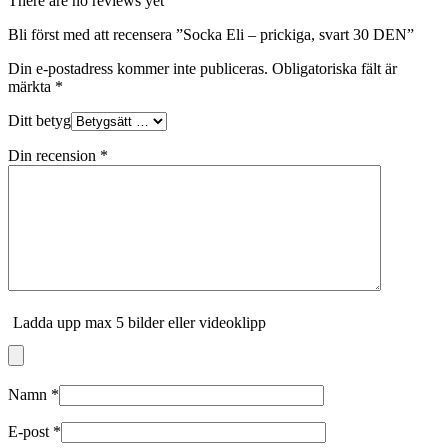
There are no reviews yet
Bli först med att recensera ”Socka Eli – prickiga, svart 30 DEN”
Din e-postadress kommer inte publiceras.
Obligatoriska fält är
märkta
*
Ditt betyg
Din recension
*
Ladda upp max 5 bilder eller videoklipp
Namn
*
E-post
*