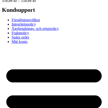
350,00
kr
–
550,00
kr
Kundsupport
Försäljningsvillkor
Integritetspolicy
Återbetalnings- och returpolicy
Fraktpolicy
Spåra order
Mitt konto