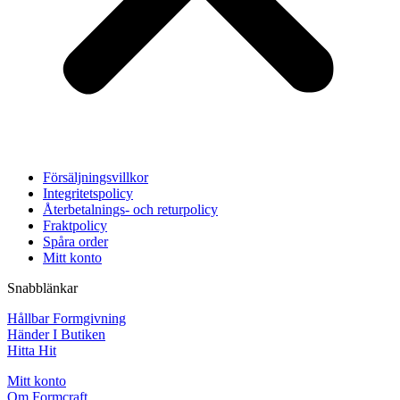
Försäljningsvillkor
Integritetspolicy
Återbetalnings- och returpolicy
Fraktpolicy
Spåra order
Mitt konto
Snabblänkar
Hållbar Formgivning
Händer I Butiken
Hitta Hit
Mitt konto
Om Formcraft