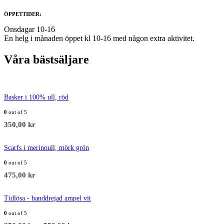
ÖPPETTIDER:
Onsdagar 10-16
En helg i månaden öppet kl 10-16 med någon extra aktivitet.
Våra bästsäljare
Basker i 100% ull, röd
0
out of 5
350,00
kr
Scarfs i merinoull, mörk grön
0
out of 5
475,00
kr
Tidlösa - handdrejad ampel vit
0
out of 5