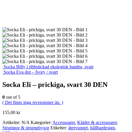
Socka Billy i ribbstickad ekologisk bambu, svart
Socka Eva dot – Ivory / svart
Socka Eli – prickiga, svart 30 DEN
0
out of 5
( Det finns inga recensioner än. )
155,00
kr
Artikelnr:
N/A
Kategorier:
Accessoarer
,
Kläder & accessoarer
,
Strumpor & strumpbyxor
Etiketter:
återvunnet
,
hållbardesign
,