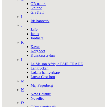
GR nature
Grunne
Gry&Sif
I
Iris hantverk
J
Jalfe
Janus
Jordnära
K
Kavat
Korgboet
Kunskapstavlan
L
La Maison Afrique FAIR TRADE
Långlyckan
Lokala hantverkare
Lursta Cast Iron
M
Maj Fagerberg
N
New Botanic
Novellix
O
Ojbro vantfabrik