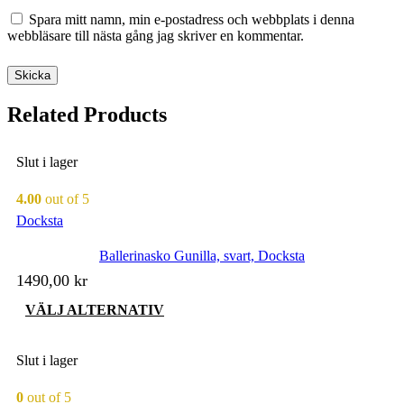
Spara mitt namn, min e-postadress och webbplats i denna
webbläsare till nästa gång jag skriver en kommentar.
Related Products
Slut i lager
4.00
out of 5
Docksta
Ballerinasko Gunilla, svart, Docksta
1490,00
kr
Den
VÄLJ ALTERNATIV
här
produkten
har
Slut i lager
flera
varianter.
0
out of 5