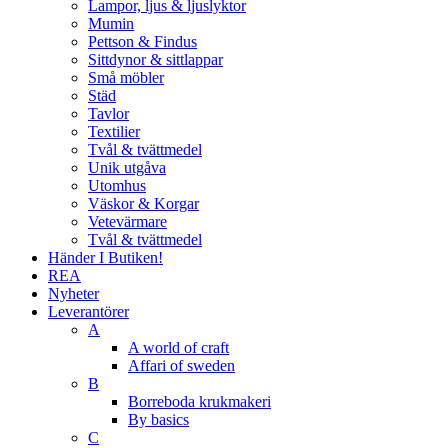
Lampor, ljus & ljuslyktor
Mumin
Pettson & Findus
Sittdynor & sittlappar
Små möbler
Städ
Tavlor
Textilier
Tvål & tvättmedel
Unik utgåva
Utomhus
Väskor & Korgar
Vetevärmare
Tvål & tvättmedel
Händer I Butiken!
REA
Nyheter
Leverantörer
A
A world of craft
Affari of sweden
B
Borreboda krukmakeri
By basics
C