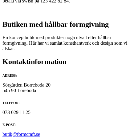
betala via swish på 123 422 82 84.
alternativen
kan
väljas
på
Butiken med hållbar formgivning
produktsidan
En konceptbutik med produkter noga utvalt efter hållbar
formgivning. Här har vi samlat konsthantverk och design som vi
älskar.
Kontaktinformation
ADRESS:
Sörgården Borreboda 20
545 90 Töreboda
TELEFON:
073 029 11 25
E-POST:
butik@formcraft.se