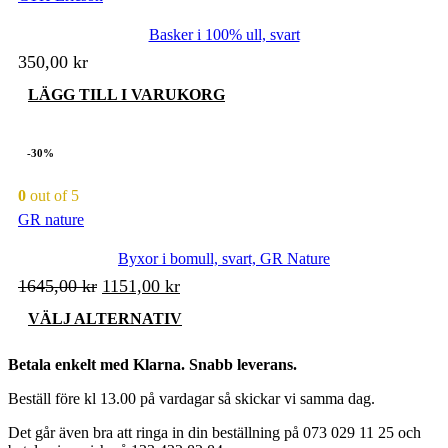
Basker i 100% ull, svart
350,00
kr
LÄGG TILL I VARUKORG
-30%
0
out of 5
GR nature
Byxor i bomull, svart, GR Nature
Det
Det
1645,00
kr
1151,00
kr
ursprungliga
nuvarande
Den
VÄLJ ALTERNATIV
priset
priset
här
produkten
var:
är:
Betala enkelt med Klarna. Snabb leverans.
har
1645,00 kr.
1151,00 kr.
flera
Beställ före kl 13.00 på vardagar så skickar vi samma dag.
varianter.
De
Det går även bra att ringa in din beställning på 073 029 11 25 och
olika