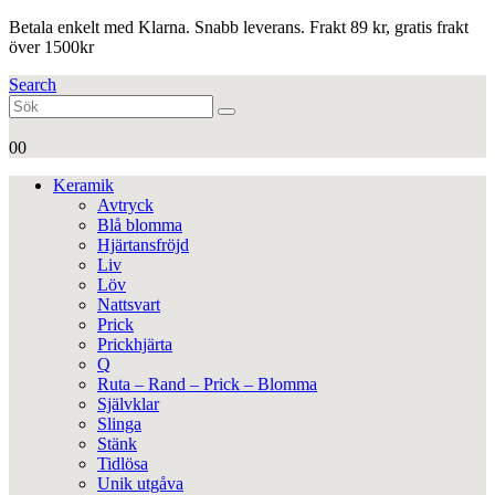
Betala enkelt med Klarna. Snabb leverans. Frakt 89 kr, gratis frakt
över 1500kr
Search
0
0
Keramik
Avtryck
Blå blomma
Hjärtansfröjd
Liv
Löv
Nattsvart
Prick
Prickhjärta
Q
Ruta – Rand – Prick – Blomma
Självklar
Slinga
Stänk
Tidlösa
Unik utgåva