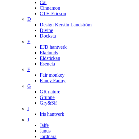
Cai
Cinnamon
CTH Ericson
D
Design Kerstin Landström
Divine
Docksta
E
EJD hantverk
Ekelunds
Eldstickan
Esencia
F
Fair monkey
Fancy Fanny
G
GR nature
Grunne
Gry&Sif
I
Iris hantverk
J
Jalfe
Janus
Jordnära