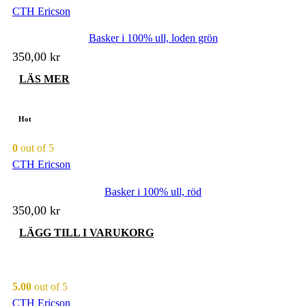
De
CTH Ericson
olika
alternativen
Basker i 100% ull, loden grön
kan
väljas
350,00
kr
på
produktsidan
LÄS MER
Hot
0
out of 5
CTH Ericson
Basker i 100% ull, röd
350,00
kr
LÄGG TILL I VARUKORG
5.00
out of 5
CTH Ericson