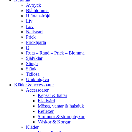
Avtryck
Blå blomma
Hjärtansfröjd
Liv
Löv
Nattsvart
Prick
Prickhjärta
Q
Ruta – Rand – Prick – Blomma
Självklar
Slinga
Stänk
Tidlösa
Unik utgåva
Kläder & accessoarer
Accessoarer
Kepsar & hattar
Klädvård
Mössa, vantar & halsduk
Reflexer
Strumpor & strumpbyxor
Väskor & Korgar
Kläder