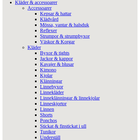
Kläder & accessoarer
Accessoarer
Kepsar & hattar
Klädvård
Mössa, vantar & halsduk
Reflexer
Strumpor & strumpbyxor
Väskor & Korgar
Kläder
Byxor & tights
Jackor & kappor
Kavajer & blusar
Kimono
Kjolar
Klänningar
Linnebyxor
Linnekläder
Linneklänningar & linnekjolar
Linneskjortor
Linnen
Shorts
Ponchos
Stickat & finstickat i ull
Tunikor
Underställ