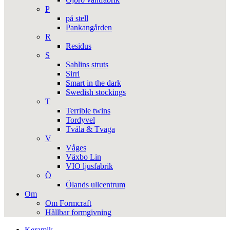
P
på stell
Pankangården
R
Residus
S
Sahlins struts
Sirri
Smart in the dark
Swedish stockings
T
Terrible twins
Tordyvel
Tvåla & Tvaga
V
Våges
Växbo Lin
VIO ljusfabrik
Ö
Ölands ullcentrum
Om
Om Formcraft
Hållbar formgivning
Keramik