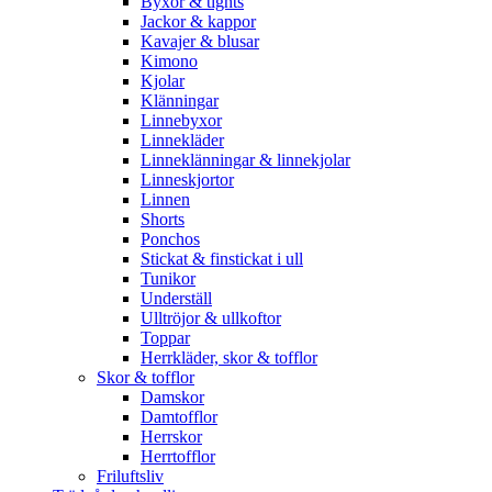
Byxor & tights
Jackor & kappor
Kavajer & blusar
Kimono
Kjolar
Klänningar
Linnebyxor
Linnekläder
Linneklänningar & linnekjolar
Linneskjortor
Linnen
Shorts
Ponchos
Stickat & finstickat i ull
Tunikor
Underställ
Ulltröjor & ullkoftor
Toppar
Herrkläder, skor & tofflor
Skor & tofflor
Damskor
Damtofflor
Herrskor
Herrtofflor
Friluftsliv