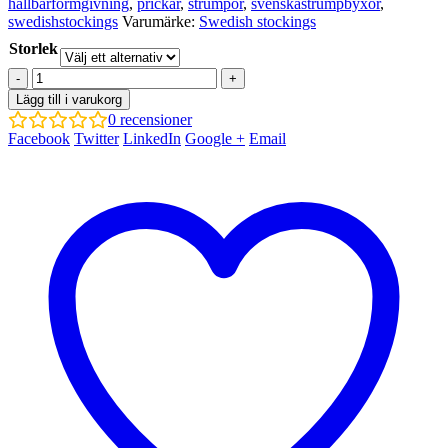
hållbarformgivning
,
prickar
,
strumpor
,
svenskastrumpbyxor
,
swedishstockings
Varumärke:
Swedish stockings
Storlek
-
+
Lägg till i varukorg
0
recensioner
Facebook
Twitter
LinkedIn
Google +
Email