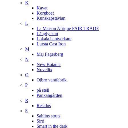
K
Kavat
Korgboet
Kunskapstavlan
L
La Maison Afrique FAIR TRADE
Långlyckan
Lokala hantverkare
Lursta Cast Iron
M
Maj Fagerberg
N
New Botanic
Novellix
O
Ojbro vantfabrik
P
på stell
Pankangården
R
Residus
S
Sahlins struts
Sirri
Smart in the dark