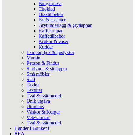
Burgarpress
Choklad
Disktillbehör
Fat & assietter
Grytunderlägg & grytlappar
Kaffekoppar
Kaffetillbehör
Krukor & vaser
Kuddar
Lampor, ljus & ljuslyktor
Mumin
Pettson & Findus
Sittdynor & sittlappar
Små möbler
Städ
Tavlor
Textilier
Tvål & tvättmedel
Unik utgåva
Utomhus
Väskor & Korgar
Vetevärmare
Tvål & tvättmedel
Händer I Butiken!
REA