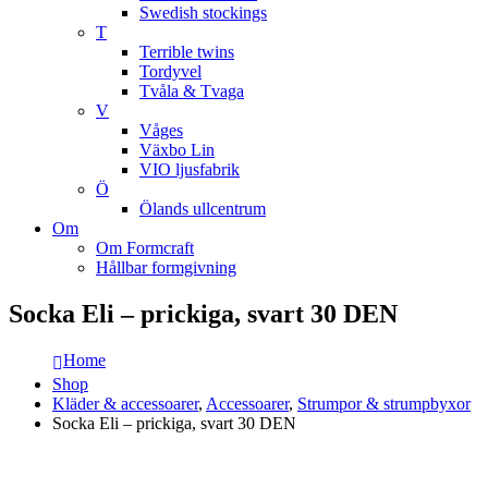
Swedish stockings
T
Terrible twins
Tordyvel
Tvåla & Tvaga
V
Våges
Växbo Lin
VIO ljusfabrik
Ö
Ölands ullcentrum
Om
Om Formcraft
Hållbar formgivning
Socka Eli – prickiga, svart 30 DEN
Home
Shop
Kläder & accessoarer
,
Accessoarer
,
Strumpor & strumpbyxor
Socka Eli – prickiga, svart 30 DEN