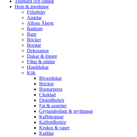
Trädgård och odling
Hem & inredning
Friluftsliv
Amplar
Alfons Åberg
Badrum
Barn
Böcker
Borstar
Dekoration
Dukar & löpare
Filtar & plädar
Handdukar
Kök
Bivaxdukar
Brickor
Burgarpress
Choklad
Disktillbehör
Fat & assietter
Grytunderlägg & grytlappar
Kaffekoppar
Kaffetillbehör
Krukor & vaser
Kuddar