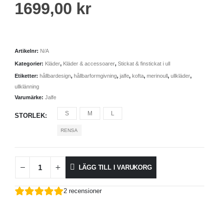
1699,00
kr
Artikelnr:
N/A
Kategorier:
Kläder
,
Kläder & accessoarer
,
Stickat & finstickat i ull
Etiketter:
hållbardesign
,
hållbarformgivning
,
jalfe
,
kofta
,
merinoull
,
ullkläder
,
ullklänning
Varumärke:
Jalfe
S
M
L
STORLEK
RENSA
LÄGG TILL I VARUKORG
2
recensioner