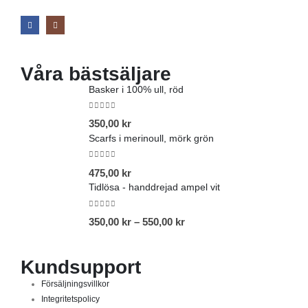
Våra bästsäljare
Basker i 100% ull, röd
0
out of 5
350,00
kr
Scarfs i merinoull, mörk grön
0
out of 5
475,00
kr
Tidlösa - handdrejad ampel vit
0
out of 5
350,00
kr
–
550,00
kr
Kundsupport
Försäljningsvillkor
Integritetspolicy