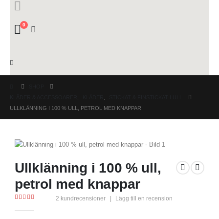
0
SHOP
KLÄDER & ACCESSOARER
,
KLÄDER
,
STICKAT & FINSTICKAT I ULL
ULLKLÄNNING I 100 % ULL, PETROL MED KNAPPAR
Ullklänning i 100 % ull,
petrol med knappar
2
kundrecensioner
|
Lägg till en recension
5.00
out of 5