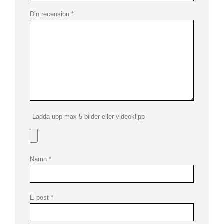
Din recension
*
Ladda upp max 5 bilder eller videoklipp
Namn
*
E-post
*