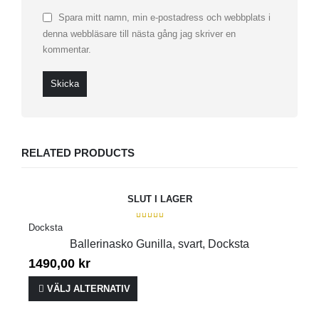
Spara mitt namn, min e-postadress och webbplats i
denna webbläsare till nästa gång jag skriver en
kommentar.
RELATED PRODUCTS
SLUT I LAGER
4.00
out of 5
Docksta
Ballerinasko Gunilla, svart, Docksta
1490,00
kr
VÄLJ ALTERNATIV