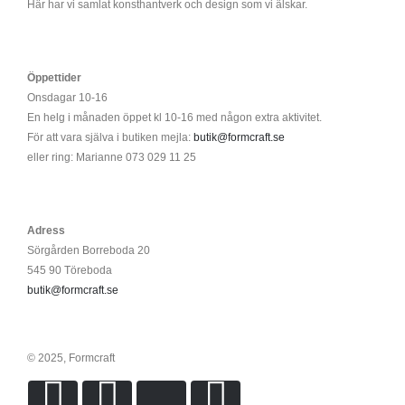
Här har vi samlat konsthantverk och design som vi älskar.
Öppettider
Onsdagar 10-16
En helg i månaden öppet kl 10-16 med någon extra aktivitet.
För att vara själva i butiken mejla:
butik@formcraft.se
eller ring: Marianne 073 029 11 25
Adress
Sörgården Borreboda 20
545 90 Töreboda
butik@formcraft.se
© 2025, Formcraft