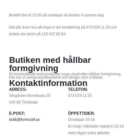
Beställ före kl 13.00 på vardagar så skickar vi samma dag.
Det går även bra att ringa in din beställning på 073 029 11 25 och
betala via swish på 123 422 82 84.
Butiken med hållbar
formgivning
En konceptbutik med produkter noga utvalt efter hållbar formgivning.
Här har vi samlat konsthantverk och design som vi älskar.
Kontaktinformation
ADRESS:
TELEFON:
Sörgården Borreboda 20
073 029 11 25
545 90 Töreboda
E-POST:
ÖPPETTIDER:
butik@formcraft.se
Onsdagar 10-16
En helg i månaden öppet kl 10-16
med någon extra aktivitet.