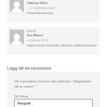
Cathrine Klint
5
av 5
–
17 september 2023
Fantastiskt klänning!
Eva Blanck
5
av 5
–
6 januari 2024
Högsta betyg! Underbara, välsydda, mjuka klänningar!
Lägg till en recension
Din e-postadress kommer inte publiceras.
Obligatoriska
fält är märkta
*
Ditt betyg