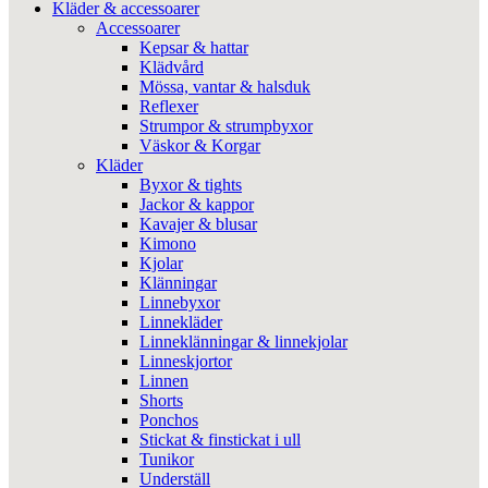
Kläder & accessoarer
Accessoarer
Kepsar & hattar
Klädvård
Mössa, vantar & halsduk
Reflexer
Strumpor & strumpbyxor
Väskor & Korgar
Kläder
Byxor & tights
Jackor & kappor
Kavajer & blusar
Kimono
Kjolar
Klänningar
Linnebyxor
Linnekläder
Linneklänningar & linnekjolar
Linneskjortor
Linnen
Shorts
Ponchos
Stickat & finstickat i ull
Tunikor
Underställ