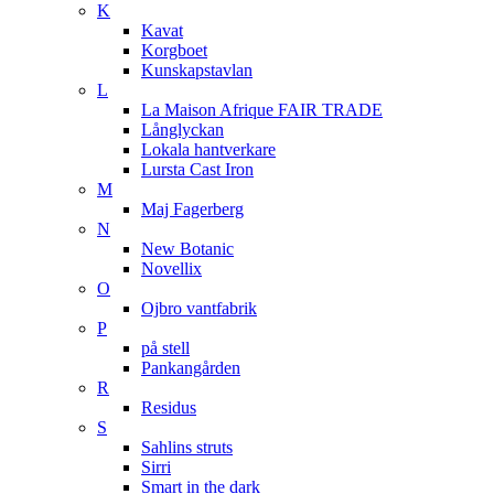
K
Kavat
Korgboet
Kunskapstavlan
L
La Maison Afrique FAIR TRADE
Långlyckan
Lokala hantverkare
Lursta Cast Iron
M
Maj Fagerberg
N
New Botanic
Novellix
O
Ojbro vantfabrik
P
på stell
Pankangården
R
Residus
S
Sahlins struts
Sirri
Smart in the dark