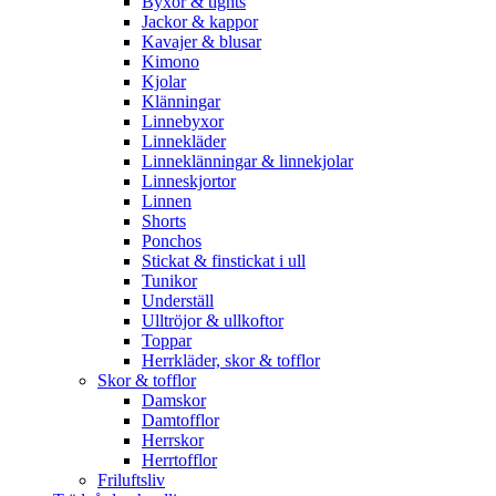
Byxor & tights
Jackor & kappor
Kavajer & blusar
Kimono
Kjolar
Klänningar
Linnebyxor
Linnekläder
Linneklänningar & linnekjolar
Linneskjortor
Linnen
Shorts
Ponchos
Stickat & finstickat i ull
Tunikor
Underställ
Ulltröjor & ullkoftor
Toppar
Herrkläder, skor & tofflor
Skor & tofflor
Damskor
Damtofflor
Herrskor
Herrtofflor
Friluftsliv