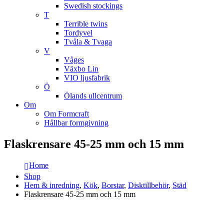
Swedish stockings
T
Terrible twins
Tordyvel
Tvåla & Tvaga
V
Våges
Växbo Lin
VIO ljusfabrik
Ö
Ölands ullcentrum
Om
Om Formcraft
Hållbar formgivning
Flaskrensare 45-25 mm och 15 mm
Home
Shop
Hem & inredning
,
Kök
,
Borstar
,
Disktillbehör
,
Städ
Flaskrensare 45-25 mm och 15 mm