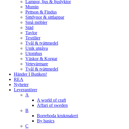
Lampor, ljus & ljuslyktor
Mumin
Pettson & Findus
Sittdynor & sittlappar
Små möbler
Städ
Tavlor
Textilier
Tvål & tvättmedel
Unik utgåva
Utomhus
Väskor & Korgar
Vetevärmare
Tvål & tvättmedel
Händer I Butiken!
REA
Nyheter
Leverantörer
A
A world of craft
Affari of sweden
B
Borreboda krukmakeri
By basics
C