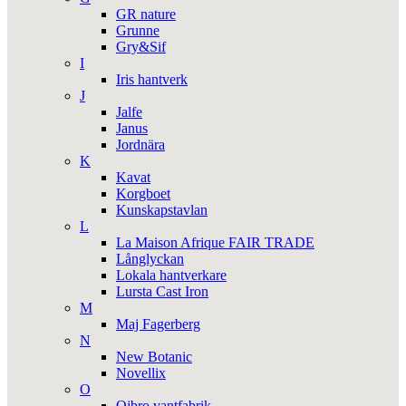
GR nature
Grunne
Gry&Sif
I
Iris hantverk
J
Jalfe
Janus
Jordnära
K
Kavat
Korgboet
Kunskapstavlan
L
La Maison Afrique FAIR TRADE
Långlyckan
Lokala hantverkare
Lursta Cast Iron
M
Maj Fagerberg
N
New Botanic
Novellix
O
Ojbro vantfabrik