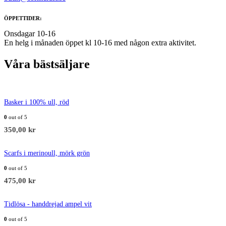
ÖPPETTIDER:
Onsdagar 10-16
En helg i månaden öppet kl 10-16 med någon extra aktivitet.
Våra bästsäljare
Basker i 100% ull, röd
0
out of 5
350,00
kr
Scarfs i merinoull, mörk grön
0
out of 5
475,00
kr
Tidlösa - handdrejad ampel vit
0
out of 5