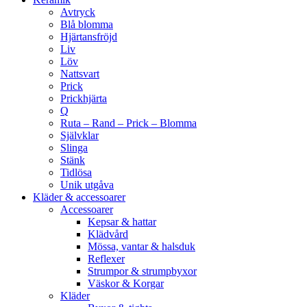
Avtryck
Blå blomma
Hjärtansfröjd
Liv
Löv
Nattsvart
Prick
Prickhjärta
Q
Ruta – Rand – Prick – Blomma
Självklar
Slinga
Stänk
Tidlösa
Unik utgåva
Kläder & accessoarer
Accessoarer
Kepsar & hattar
Klädvård
Mössa, vantar & halsduk
Reflexer
Strumpor & strumpbyxor
Väskor & Korgar
Kläder