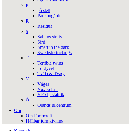
P
på stell
Pankangården
R
Residus
S
Sahlins struts
Sirri
Smart in the dark
Swedish stockings
T
Terrible twins
Tordyvel
Tvåla & Tvaga
V
Våges
Växbo Lin
VIO ljusfabrik
Ö
Ölands ullcentrum
Om
Om Formcraft
Hållbar formgivning
Keramik