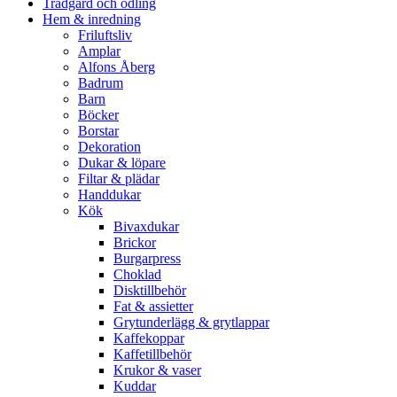
Trädgård och odling
Hem & inredning
Friluftsliv
Amplar
Alfons Åberg
Badrum
Barn
Böcker
Borstar
Dekoration
Dukar & löpare
Filtar & plädar
Handdukar
Kök
Bivaxdukar
Brickor
Burgarpress
Choklad
Disktillbehör
Fat & assietter
Grytunderlägg & grytlappar
Kaffekoppar
Kaffetillbehör
Krukor & vaser
Kuddar