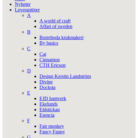
Nyheter
Leverantörer
A
A world of craft
Affari of sweden
B
Borreboda krukmakeri
By basics
C
Cai
Cinnamon
CTH Ericson
D
Design Kerstin Landström
Divine
Docksta
E
EJD hantverk
Ekelunds
Eldstickan
Esencia
F
Fair monkey
Fancy Fanny
G