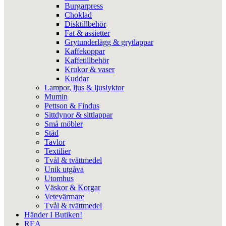
Burgarpress
Choklad
Disktillbehör
Fat & assietter
Grytunderlägg & grytlappar
Kaffekoppar
Kaffetillbehör
Krukor & vaser
Kuddar
Lampor, ljus & ljuslyktor
Mumin
Pettson & Findus
Sittdynor & sittlappar
Små möbler
Städ
Tavlor
Textilier
Tvål & tvättmedel
Unik utgåva
Utomhus
Väskor & Korgar
Vetevärmare
Tvål & tvättmedel
Händer I Butiken!
REA