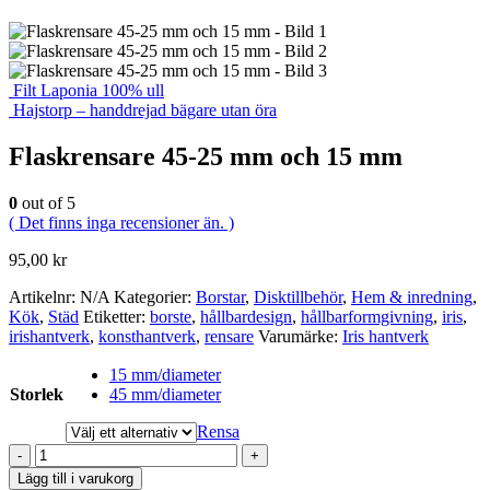
Filt Laponia 100% ull
Hajstorp – handdrejad bägare utan öra
Flaskrensare 45-25 mm och 15 mm
0
out of 5
( Det finns inga recensioner än. )
95,00
kr
Artikelnr:
N/A
Kategorier:
Borstar
,
Disktillbehör
,
Hem & inredning
,
Kök
,
Städ
Etiketter:
borste
,
hållbardesign
,
hållbarformgivning
,
iris
,
irishantverk
,
konsthantverk
,
rensare
Varumärke:
Iris hantverk
15 mm/diameter
Storlek
45 mm/diameter
Rensa
-
+
Lägg till i varukorg