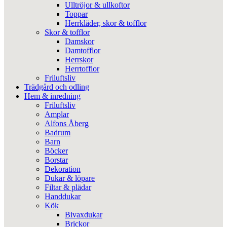
Ulltröjor & ullkoftor
Toppar
Herrkläder, skor & tofflor
Skor & tofflor
Damskor
Damtofflor
Herrskor
Herrtofflor
Friluftsliv
Trädgård och odling
Hem & inredning
Friluftsliv
Amplar
Alfons Åberg
Badrum
Barn
Böcker
Borstar
Dekoration
Dukar & löpare
Filtar & plädar
Handdukar
Kök
Bivaxdukar
Brickor