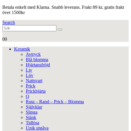
Betala enkelt med Klarna. Snabb leverans. Frakt 89 kr, gratis frakt
över 1500kr
Search
0
0
Keramik
Avtryck
Blå blomma
Hjärtansfröjd
Liv
Löv
Nattsvart
Prick
Prickhjärta
Q
Ruta – Rand – Prick – Blomma
Självklar
Slinga
Stänk
Tidlösa
Unik utgåva