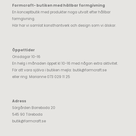
Formcraft- butiken med hållbar formgivning
En konceptbutik med produkter noga utvalt efter hållbar
formgivning.
Här har vi samlat konsthantverk och design som vi älskar.
Öppettider
Onsdagar 10-16
En helg i månaden öppet kl 10-16 med någon extra aktivitet.
För att vara själva i butiken mejla:
butik@formcraft.se
eller ring: Marianne 073 029 11 25
Adress
Sörgården Borreboda 20
545 90 Töreboda
butik@formcraft.se