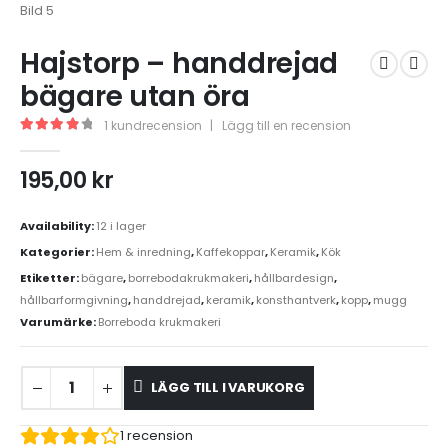
Hajstorp – handdrejad
bägare utan öra
1
kundrecension
|
Lägg till en recension
4.00
out of 5
195,00
kr
Availability:
12 i lager
Kategorier:
Hem & inredning
,
Kaffekoppar
,
Keramik
,
Kök
Etiketter:
bägare
,
borrebodakrukmakeri
,
hållbardesign
,
hållbarformgivning
,
handdrejad
,
keramik
,
konsthantverk
,
kopp
,
mugg
Varumärke:
Borreboda krukmakeri
LÄGG TILL I VARUKORG
1
recension