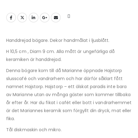
Handdrejad bägare. Dekor handmålat i ljusblått.
H 10,5 cm , Diam 9 cm. Alla mått är ungefärliga då
keramiken är handdrejad.
Denna bägare kom till då Marianne öppnade Hajstorp
slusscafé och vandrarhem och har därför såklart fått
namnet Hajstorp. Hajstorp – ett älskat paradis inte bara
av Marianne utan av många gäster som kommer tillbaka
år efter år. Har du fikat i cafét eller bott i vandrarhemmet
är det Mariannes keramik som förgyllt din dryck, mat eller
fika.
Tål diskmaskin och mikro.