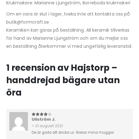
Krukmakare: Marianne Ljungström, Borreboda krukmakeri
Om en vara är slut i lager, tveka inte att kontakta oss på
butik@formcraft.se .
Keramiken kan göras på beställning. All keramik tillverkas
för hand av Marianne Ljungström och om du mejlar oss
en beställning återkommer vi med ungefärlig leveranstid.
1 recension av
Hajstorp –
handdrejad bägare utan
öra
Ullström J.
4
av 5
–
31 augusti 2021
De är goda att dricka ur. Älskar mina muggar.