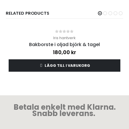
RELATED PRODUCTS
0
out of 5
Iris hantverk
Bakborste i oljad björk & tagel
180,00
kr
LÄGG TILL I VARUKORG
Betala enkelt med Klarna.
Snabb leverans.