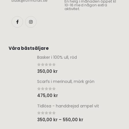
butik@formcraft.se
En helg i månaden öppet kl
10-16 med någon extra
aktivitet.
Våra bästsäljare
Basker i 100% ull, röd
0
out of 5
350,00
kr
Scarfs i merinoull, mörk grön
0
out of 5
475,00
kr
Tidlösa - handdrejad ampel vit
0
out of 5
350,00
kr
–
550,00
kr