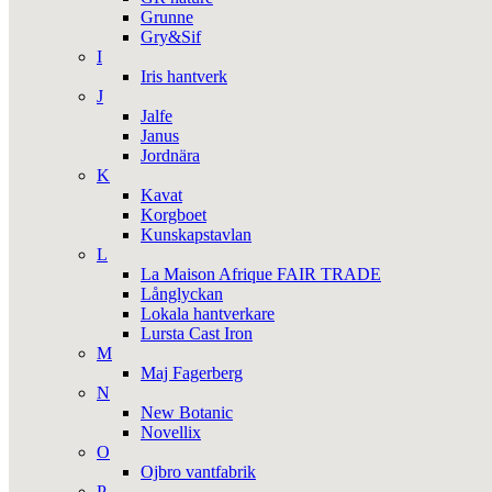
Grunne
Gry&Sif
I
Iris hantverk
J
Jalfe
Janus
Jordnära
K
Kavat
Korgboet
Kunskapstavlan
L
La Maison Afrique FAIR TRADE
Långlyckan
Lokala hantverkare
Lursta Cast Iron
M
Maj Fagerberg
N
New Botanic
Novellix
O
Ojbro vantfabrik
P