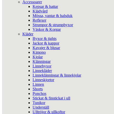
Accessoarer
Kepsar & hattar
Klädvård
Mössa, vantar & halsduk
Reflexer
Strumpor & strumpbyxor
Väskor & Korgar
Kläder
Byxor & tights
Jackor & kappor
Kavajer & blusar
Kimono
Kjolar
Klänningar
Linnebyxor
Linnekläder
Linneklänningar & linnekjolar
Linneskjortor
Linnen
Shorts
Ponchos
Stickat & finstickat i ull
Tunikor
Underställ
Ulltröjor & ullkoftor