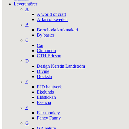
Leverantörer
A
A world of craft
Affari of sweden
B
Borreboda krukmakeri
By basics
C
Cai
Cinnamon
CTH Ericson
D
Design Kerstin Landström
Divine
Docksta
E
EJD hantverk
Ekelunds
Eldstickan
Esencia
F
Fair monkey
Fancy Fanny
G
GR nature