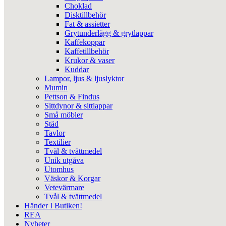
Choklad
Disktillbehör
Fat & assietter
Grytunderlägg & grytlappar
Kaffekoppar
Kaffetillbehör
Krukor & vaser
Kuddar
Lampor, ljus & ljuslyktor
Mumin
Pettson & Findus
Sittdynor & sittlappar
Små möbler
Städ
Tavlor
Textilier
Tvål & tvättmedel
Unik utgåva
Utomhus
Väskor & Korgar
Vetevärmare
Tvål & tvättmedel
Händer I Butiken!
REA
Nyheter