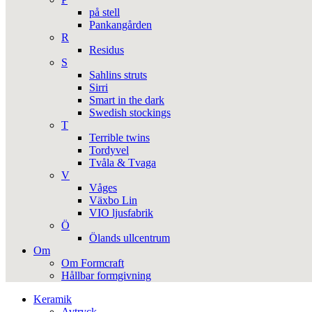
på stell
Pankangården
R
Residus
S
Sahlins struts
Sirri
Smart in the dark
Swedish stockings
T
Terrible twins
Tordyvel
Tvåla & Tvaga
V
Våges
Växbo Lin
VIO ljusfabrik
Ö
Ölands ullcentrum
Om
Om Formcraft
Hållbar formgivning
Keramik
Avtryck