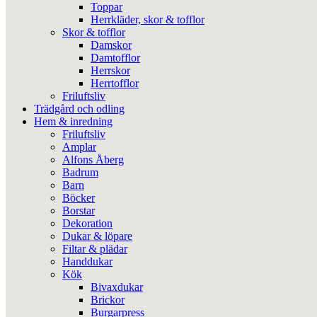
Toppar
Herrkläder, skor & tofflor
Skor & tofflor
Damskor
Damtofflor
Herrskor
Herrtofflor
Friluftsliv
Trädgård och odling
Hem & inredning
Friluftsliv
Amplar
Alfons Åberg
Badrum
Barn
Böcker
Borstar
Dekoration
Dukar & löpare
Filtar & plädar
Handdukar
Kök
Bivaxdukar
Brickor
Burgarpress