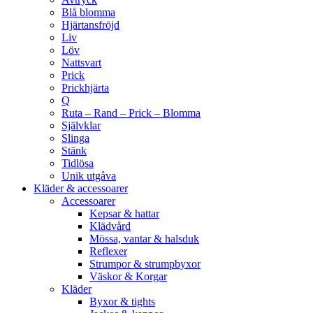
Blå blomma
Hjärtansfröjd
Liv
Löv
Nattsvart
Prick
Prickhjärta
Q
Ruta – Rand – Prick – Blomma
Självklar
Slinga
Stänk
Tidlösa
Unik utgåva
Kläder & accessoarer
Accessoarer
Kepsar & hattar
Klädvård
Mössa, vantar & halsduk
Reflexer
Strumpor & strumpbyxor
Väskor & Korgar
Kläder
Byxor & tights