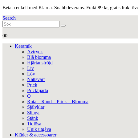
Betala enkelt med Klarna. Snabb leverans. Frakt 89 kr, gratis frakt ö
Search
0
0
Keramik
Avtryck
Blå blomma
Hjärtansfröjd
Liv
Löv
Nattsvart
Prick
Prickhjärta
Q
Ruta – Rand – Prick – Blomma
Självklar
Slinga
Stänk
Tidlösa
Unik utgåva
Kläder & accessoarer