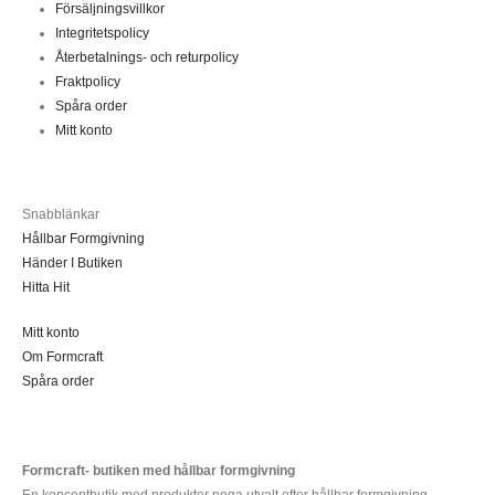
Försäljningsvillkor
Integritetspolicy
Återbetalnings- och returpolicy
Fraktpolicy
Spåra order
Mitt konto
Snabblänkar
Hållbar Formgivning
Händer I Butiken
Hitta Hit
Mitt konto
Om Formcraft
Spåra order
Formcraft- butiken med hållbar formgivning
En konceptbutik med produkter noga utvalt efter hållbar formgivning.