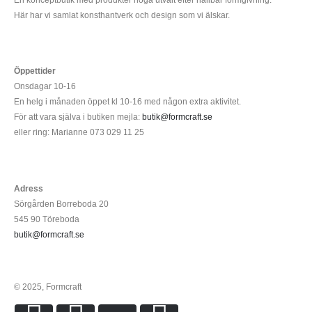
Här har vi samlat konsthantverk och design som vi älskar.
Öppettider
Onsdagar 10-16
En helg i månaden öppet kl 10-16 med någon extra aktivitet.
För att vara själva i butiken mejla:
butik@formcraft.se
eller ring: Marianne 073 029 11 25
Adress
Sörgården Borreboda 20
545 90 Töreboda
butik@formcraft.se
© 2025, Formcraft