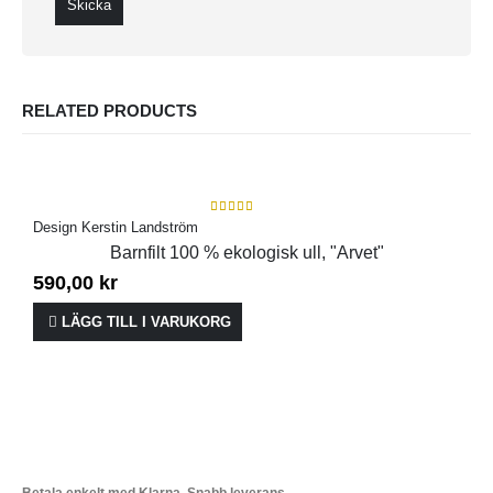
RELATED PRODUCTS
5.00
out of 5
Design Kerstin Landström
Barnfilt 100 % ekologisk ull, "Arvet"
590,00
kr
LÄGG TILL I VARUKORG
Betala enkelt med Klarna. Snabb leverans.