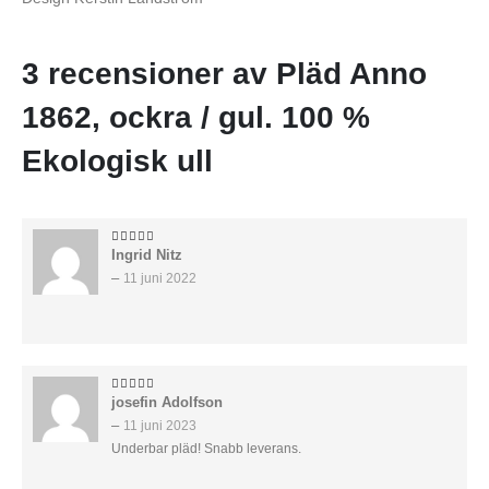
3 recensioner av
Pläd Anno
1862, ockra / gul. 100 %
Ekologisk ull
Ingrid Nitz
5
av 5
–
11 juni 2022
josefin Adolfson
5
av 5
–
11 juni 2023
Underbar pläd! Snabb leverans.