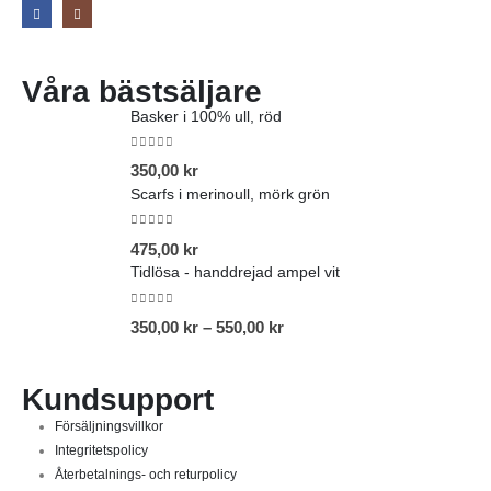
Våra bästsäljare
Basker i 100% ull, röd
0
out of 5
350,00
kr
Scarfs i merinoull, mörk grön
0
out of 5
475,00
kr
Tidlösa - handdrejad ampel vit
0
out of 5
350,00
kr
–
550,00
kr
Kundsupport
Försäljningsvillkor
Integritetspolicy
Återbetalnings- och returpolicy