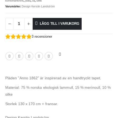
konsthantverk
,
pläd
,
ull
,
ullfilt
Varumärke:
Design Kerstin Landström
LÄGG TILL I VARUKORG
3
recensioner
Pläden ”Anno 1862” är inspirerad av en handtryckt tapet.
Material: 75 % norska ekologisk lammull, 15 % merinoull, 10 %
silke
Storlek 130 x 170 cm + fransar.
Design Kerstin Landström