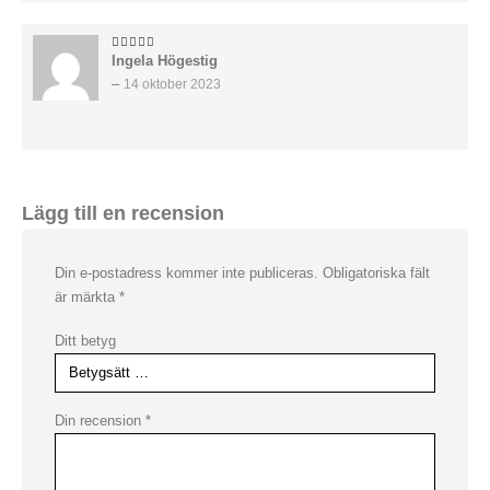
Ingela Högestig
5
av 5
–
14 oktober 2023
Lägg till en recension
Din e-postadress kommer inte publiceras.
Obligatoriska fält
är märkta
*
Ditt betyg
Din recension
*