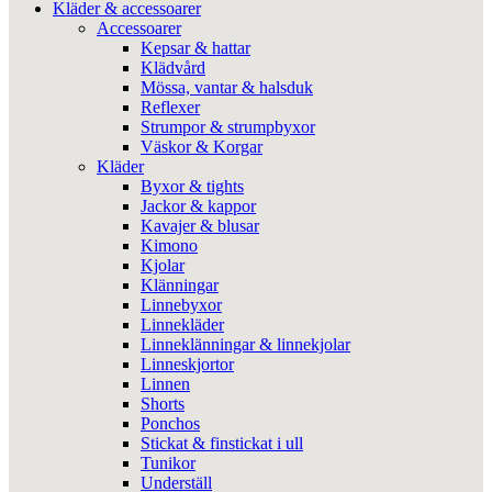
Kläder & accessoarer
Accessoarer
Kepsar & hattar
Klädvård
Mössa, vantar & halsduk
Reflexer
Strumpor & strumpbyxor
Väskor & Korgar
Kläder
Byxor & tights
Jackor & kappor
Kavajer & blusar
Kimono
Kjolar
Klänningar
Linnebyxor
Linnekläder
Linneklänningar & linnekjolar
Linneskjortor
Linnen
Shorts
Ponchos
Stickat & finstickat i ull
Tunikor
Underställ