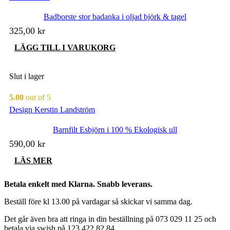
Badborste stor badanka i oljad björk & tagel
325,00
kr
LÄGG TILL I VARUKORG
Slut i lager
5.00
out of 5
Design Kerstin Landström
Barnfilt Esbjörn i 100 % Ekologisk ull
590,00
kr
LÄS MER
Betala enkelt med Klarna. Snabb leverans.
Beställ före kl 13.00 på vardagar så skickar vi samma dag.
Det går även bra att ringa in din beställning på 073 029 11 25 och
betala via swish på 123 422 82 84.