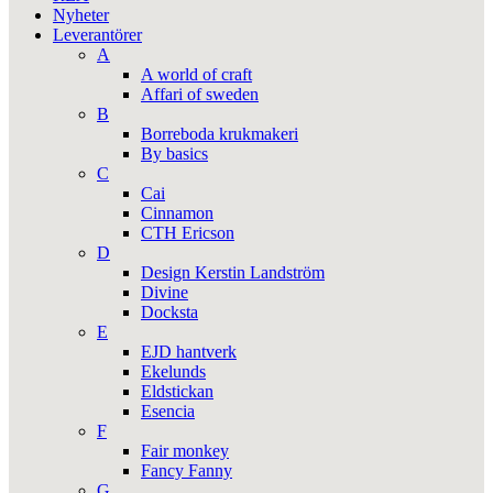
Nyheter
Leverantörer
A
A world of craft
Affari of sweden
B
Borreboda krukmakeri
By basics
C
Cai
Cinnamon
CTH Ericson
D
Design Kerstin Landström
Divine
Docksta
E
EJD hantverk
Ekelunds
Eldstickan
Esencia
F
Fair monkey
Fancy Fanny
G