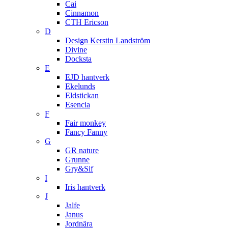
Cai
Cinnamon
CTH Ericson
D
Design Kerstin Landström
Divine
Docksta
E
EJD hantverk
Ekelunds
Eldstickan
Esencia
F
Fair monkey
Fancy Fanny
G
GR nature
Grunne
Gry&Sif
I
Iris hantverk
J
Jalfe
Janus
Jordnära