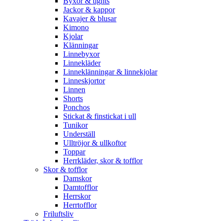
Byxor & tights
Jackor & kappor
Kavajer & blusar
Kimono
Kjolar
Klänningar
Linnebyxor
Linnekläder
Linneklänningar & linnekjolar
Linneskjortor
Linnen
Shorts
Ponchos
Stickat & finstickat i ull
Tunikor
Underställ
Ulltröjor & ullkoftor
Toppar
Herrkläder, skor & tofflor
Skor & tofflor
Damskor
Damtofflor
Herrskor
Herrtofflor
Friluftsliv