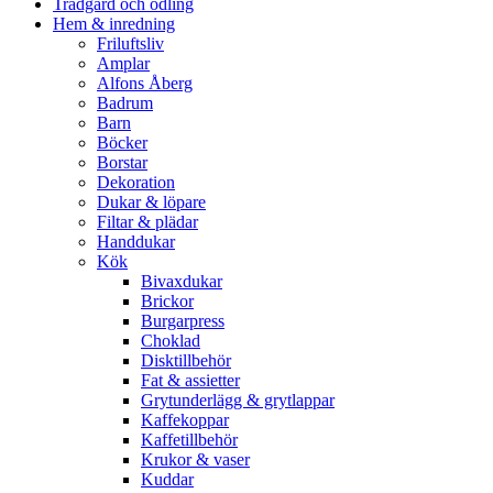
Trädgård och odling
Hem & inredning
Friluftsliv
Amplar
Alfons Åberg
Badrum
Barn
Böcker
Borstar
Dekoration
Dukar & löpare
Filtar & plädar
Handdukar
Kök
Bivaxdukar
Brickor
Burgarpress
Choklad
Disktillbehör
Fat & assietter
Grytunderlägg & grytlappar
Kaffekoppar
Kaffetillbehör
Krukor & vaser
Kuddar