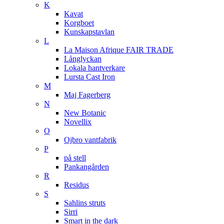
K
Kavat
Korgboet
Kunskapstavlan
L
La Maison Afrique FAIR TRADE
Långlyckan
Lokala hantverkare
Lursta Cast Iron
M
Maj Fagerberg
N
New Botanic
Novellix
O
Ojbro vantfabrik
P
på stell
Pankangården
R
Residus
S
Sahlins struts
Sirri
Smart in the dark