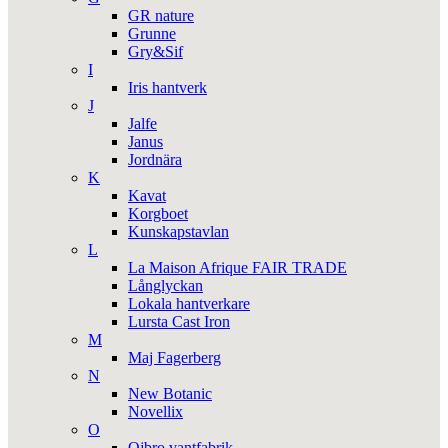
GR nature
Grunne
Gry&Sif
I
Iris hantverk
J
Jalfe
Janus
Jordnära
K
Kavat
Korgboet
Kunskapstavlan
L
La Maison Afrique FAIR TRADE
Långlyckan
Lokala hantverkare
Lursta Cast Iron
M
Maj Fagerberg
N
New Botanic
Novellix
O
Ojbro vantfabrik