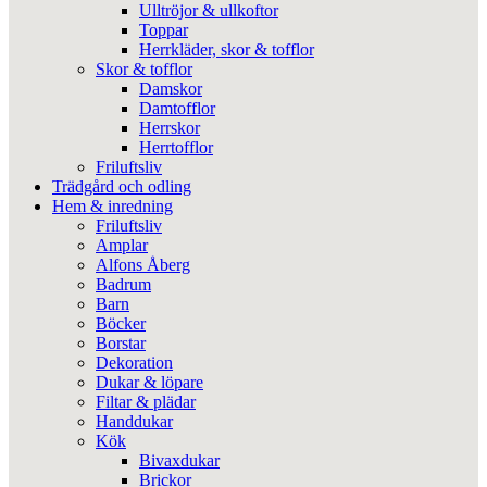
Ulltröjor & ullkoftor
Toppar
Herrkläder, skor & tofflor
Skor & tofflor
Damskor
Damtofflor
Herrskor
Herrtofflor
Friluftsliv
Trädgård och odling
Hem & inredning
Friluftsliv
Amplar
Alfons Åberg
Badrum
Barn
Böcker
Borstar
Dekoration
Dukar & löpare
Filtar & plädar
Handdukar
Kök
Bivaxdukar
Brickor