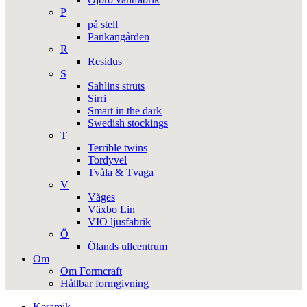
P
på stell
Pankangården
R
Residus
S
Sahlins struts
Sirri
Smart in the dark
Swedish stockings
T
Terrible twins
Tordyvel
Tvåla & Tvaga
V
Våges
Växbo Lin
VIO ljusfabrik
Ö
Ölands ullcentrum
Om
Om Formcraft
Hållbar formgivning
Keramik