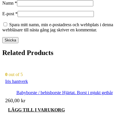
Namn
*
E-post
*
Spara mitt namn, min e-postadress och webbplats i denna
webbläsare till nästa gång jag skriver en kommentar.
Related Products
0
out of 5
Iris hantverk
Babyborste / bebisborste Hjärtat. Borst i mjukt gethår
260,00
kr
LÄGG TILL I VARUKORG