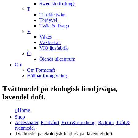
Swedish stockings
T
Terrible twins
Tordyvel
Tvåla & Tvaga
V
Våges
Växbo Lin
VIO ljusfabrik
Ö
Ölands ullcentrum
Om
Om Formcraft
Hållbar formgivning
Tvättmedel på ekologisk linoljesåpa,
lavendel doft.
Home
Shop
Accessoarer
,
Klädvård
,
Hem & inredning
,
Badrum
,
Tvål &
tvättmedel
Tvättmedel på ekologisk linoljesåpa, lavendel doft.