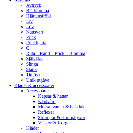
Avtryck
Blå blomma
Hjärtansfröjd
Liv
Löv
Nattsvart
Prick
Prickhjärta
Q
Ruta – Rand – Prick – Blomma
Självklar
Slinga
Stänk
Tidlösa
Unik utgåva
Kläder & accessoarer
Accessoarer
Kepsar & hattar
Klädvård
Mössa, vantar & halsduk
Reflexer
Strumpor & strumpbyxor
Väskor & Korgar
Kläder