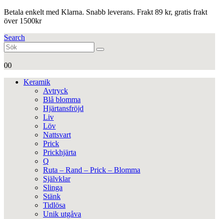
Betala enkelt med Klarna. Snabb leverans. Frakt 89 kr, gratis frakt
över 1500kr
Search
0
0
Keramik
Avtryck
Blå blomma
Hjärtansfröjd
Liv
Löv
Nattsvart
Prick
Prickhjärta
Q
Ruta – Rand – Prick – Blomma
Självklar
Slinga
Stänk
Tidlösa
Unik utgåva