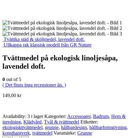
Tvättika städ & sköljmedel, lavendel doft.
Ullkappa rak klassisk modell från GR Nature
Tvättmedel på ekologisk linoljesåpa,
lavendel doft.
0
out of 5
( Det finns inga recensioner än. )
149,00
kr
Availability:
3 i lager
Kategorier:
Accessoarer
,
Badrum
,
Hem &
inredning
,
Klädvård
,
Tvål & tvättmedel
Etiketter:
ekologiskttvättmedel
,
grunne
,
hållbardesign
,
hållbarformgivning
,
konsthantverk
,
tvättmedel
Varumärke:
Grunne