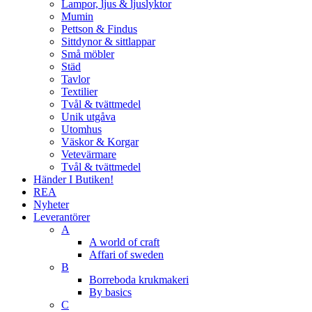
Lampor, ljus & ljuslyktor
Mumin
Pettson & Findus
Sittdynor & sittlappar
Små möbler
Städ
Tavlor
Textilier
Tvål & tvättmedel
Unik utgåva
Utomhus
Väskor & Korgar
Vetevärmare
Tvål & tvättmedel
Händer I Butiken!
REA
Nyheter
Leverantörer
A
A world of craft
Affari of sweden
B
Borreboda krukmakeri
By basics
C