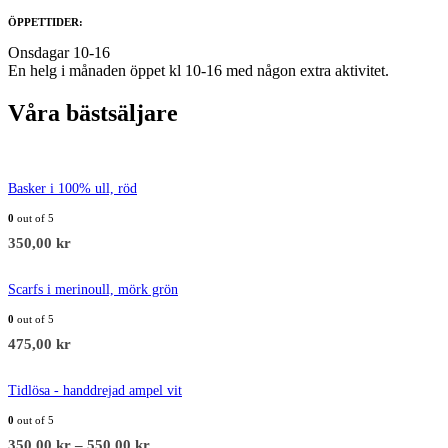
ÖPPETTIDER:
Onsdagar 10-16
En helg i månaden öppet kl 10-16 med någon extra aktivitet.
Våra bästsäljare
Basker i 100% ull, röd
0
out of 5
350,00
kr
Scarfs i merinoull, mörk grön
0
out of 5
475,00
kr
Tidlösa - handdrejad ampel vit
0
out of 5
350,00
kr
–
550,00
kr