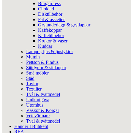
Burgarpress
Choklad
Disktillbehör
Fat & assietter
Grytunderlägg & grytlappar
Kaffekoppar
Kaffetillbehör
Krukor & vaser
Kuddar
Lampor, ljus & ljuslyktor
Mumin
Pettson & Findus
Sittdynor & sittlappar
Små möbler
Städ
Tavlor
Textilier
Tvål & tvättmedel
Unik utgåva
Utomhus
Väskor & Korgar
Vetevärmare
Tvål & tvättmedel
Händer I Butiken!
REA