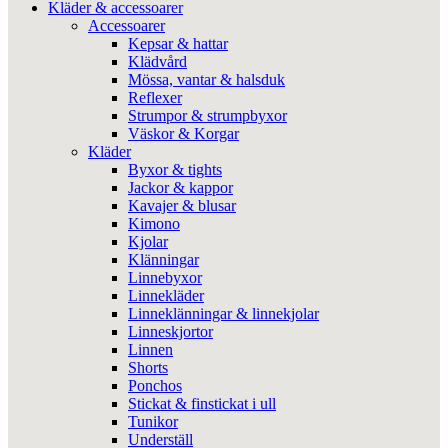
Kläder & accessoarer
Accessoarer
Kepsar & hattar
Klädvård
Mössa, vantar & halsduk
Reflexer
Strumpor & strumpbyxor
Väskor & Korgar
Kläder
Byxor & tights
Jackor & kappor
Kavajer & blusar
Kimono
Kjolar
Klänningar
Linnebyxor
Linnekläder
Linneklänningar & linnekjolar
Linneskjortor
Linnen
Shorts
Ponchos
Stickat & finstickat i ull
Tunikor
Underställ