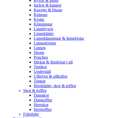
Byxor & tights
Jackor & kappor
Kavajer & blusar
Kimono
Kjolar
Klänningar
Linnebyxor
Linnekläder
Linneklänningar & linnekjolar
Linneskjortor
Linnen
Shorts
Ponchos
Stickat & finstickat i ull
Tunikor
Underställ
Ulltröjor & ullkoftor
Toppar
Herrkläder, skor & tofflor
Skor & tofflor
Damskor
Damtofflor
Herrskor
Herrtofflor
Friluftsliv