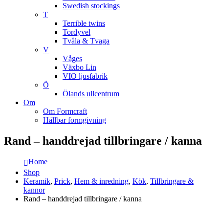
Swedish stockings
T
Terrible twins
Tordyvel
Tvåla & Tvaga
V
Våges
Växbo Lin
VIO ljusfabrik
Ö
Ölands ullcentrum
Om
Om Formcraft
Hållbar formgivning
Rand – handdrejad tillbringare / kanna
Home
Shop
Keramik
,
Prick
,
Hem & inredning
,
Kök
,
Tillbringare &
kannor
Rand – handdrejad tillbringare / kanna