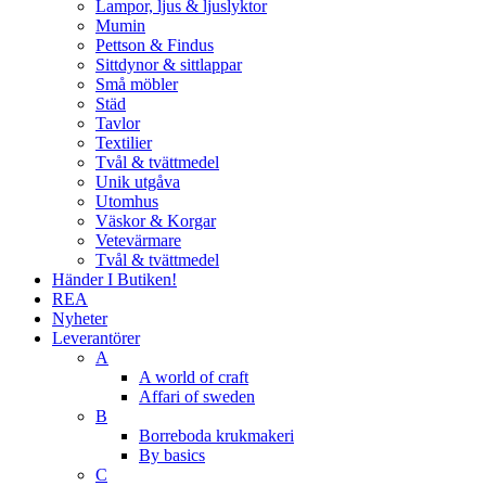
Lampor, ljus & ljuslyktor
Mumin
Pettson & Findus
Sittdynor & sittlappar
Små möbler
Städ
Tavlor
Textilier
Tvål & tvättmedel
Unik utgåva
Utomhus
Väskor & Korgar
Vetevärmare
Tvål & tvättmedel
Händer I Butiken!
REA
Nyheter
Leverantörer
A
A world of craft
Affari of sweden
B
Borreboda krukmakeri
By basics
C