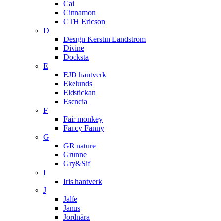
Cai
Cinnamon
CTH Ericson
D
Design Kerstin Landström
Divine
Docksta
E
EJD hantverk
Ekelunds
Eldstickan
Esencia
F
Fair monkey
Fancy Fanny
G
GR nature
Grunne
Gry&Sif
I
Iris hantverk
J
Jalfe
Janus
Jordnära