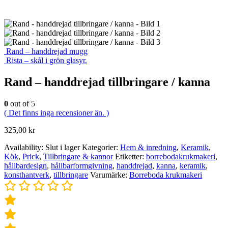
Rand – handdrejad mugg
Rista – skål i grön glasyr.
Rand – handdrejad tillbringare / kanna
0
out of 5
( Det finns inga recensioner än. )
325,00
kr
Availability:
Slut i lager
Kategorier:
Hem & inredning
,
Keramik
,
Kök
,
Prick
,
Tillbringare & kannor
Etiketter:
borrebodakrukmakeri
,
hållbardesign
,
hållbarformgivning
,
handdrejad
,
kanna
,
keramik
,
konsthantverk
,
tillbringare
Varumärke:
Borreboda krukmakeri