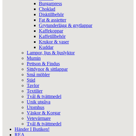
Burgarpress
Choklad
Disktillbehör
Fat & assietter
Grytunderlägg & grytlappar
Kaffekoppar
Kaffetillbehör
Krukor & vaser
Kuddar
Lampor, ljus & ljuslyktor
Mumin
Pettson & Findus
Sittdynor & sittlappar
Små möbler
Städ
Tavlor
Textilier
Tvål & tvättmedel
Unik utgåva
Utomhus
Väskor & Korgar
Vetevärmare
Tvål & tvättmedel
Händer I Butiken!
REA