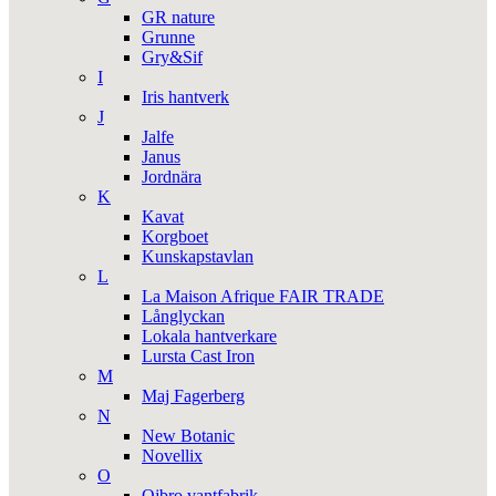
GR nature
Grunne
Gry&Sif
I
Iris hantverk
J
Jalfe
Janus
Jordnära
K
Kavat
Korgboet
Kunskapstavlan
L
La Maison Afrique FAIR TRADE
Långlyckan
Lokala hantverkare
Lursta Cast Iron
M
Maj Fagerberg
N
New Botanic
Novellix
O
Ojbro vantfabrik