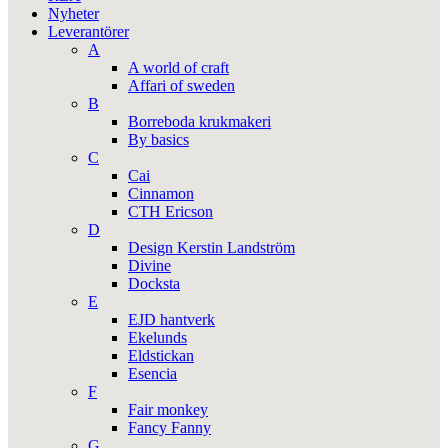
Nyheter
Leverantörer
A
A world of craft
Affari of sweden
B
Borreboda krukmakeri
By basics
C
Cai
Cinnamon
CTH Ericson
D
Design Kerstin Landström
Divine
Docksta
E
EJD hantverk
Ekelunds
Eldstickan
Esencia
F
Fair monkey
Fancy Fanny
G