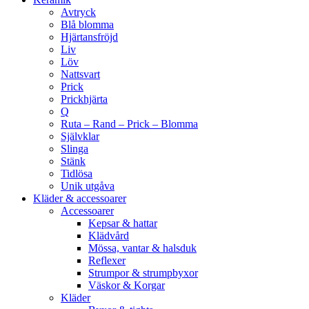
Avtryck
Blå blomma
Hjärtansfröjd
Liv
Löv
Nattsvart
Prick
Prickhjärta
Q
Ruta – Rand – Prick – Blomma
Självklar
Slinga
Stänk
Tidlösa
Unik utgåva
Kläder & accessoarer
Accessoarer
Kepsar & hattar
Klädvård
Mössa, vantar & halsduk
Reflexer
Strumpor & strumpbyxor
Väskor & Korgar
Kläder