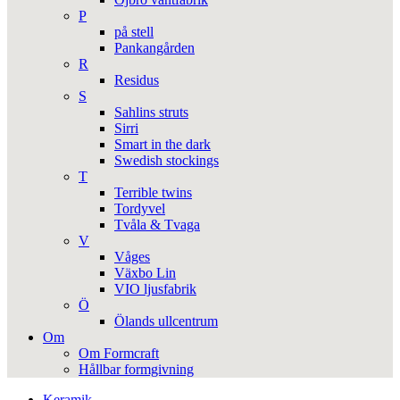
P
på stell
Pankangården
R
Residus
S
Sahlins struts
Sirri
Smart in the dark
Swedish stockings
T
Terrible twins
Tordyvel
Tvåla & Tvaga
V
Våges
Växbo Lin
VIO ljusfabrik
Ö
Ölands ullcentrum
Om
Om Formcraft
Hållbar formgivning
Keramik