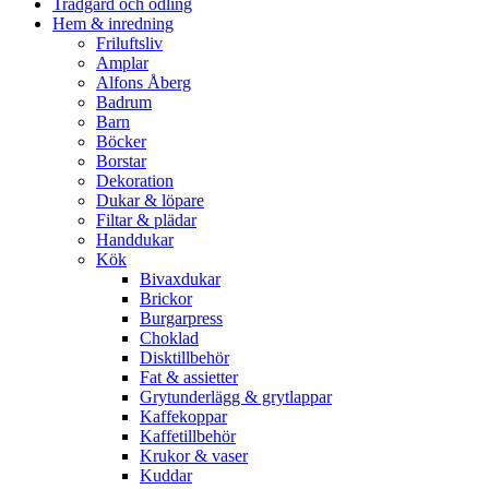
Trädgård och odling
Hem & inredning
Friluftsliv
Amplar
Alfons Åberg
Badrum
Barn
Böcker
Borstar
Dekoration
Dukar & löpare
Filtar & plädar
Handdukar
Kök
Bivaxdukar
Brickor
Burgarpress
Choklad
Disktillbehör
Fat & assietter
Grytunderlägg & grytlappar
Kaffekoppar
Kaffetillbehör
Krukor & vaser
Kuddar