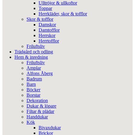
Ulltröjor & ullkoftor
Toppar
Herrkläder, skor & tofflor
Skor & tofflor
Damskor
Damtofflor
Herrskor
Herrtofflor
Friluftsliv
Trädgård och odling
Hem & inredning
Friluftsliv
Amplar
Alfons Åberg
Badrum
Barn
Böcker
Borstar
Dekoration
Dukar & löpare
Filtar & plädar
Handdukar
Kök
Bivaxdukar
Brickor