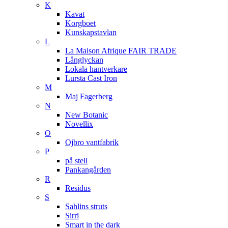
K
Kavat
Korgboet
Kunskapstavlan
L
La Maison Afrique FAIR TRADE
Långlyckan
Lokala hantverkare
Lursta Cast Iron
M
Maj Fagerberg
N
New Botanic
Novellix
O
Ojbro vantfabrik
P
på stell
Pankangården
R
Residus
S
Sahlins struts
Sirri
Smart in the dark