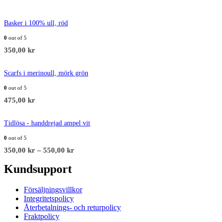
Basker i 100% ull, röd
0
out of 5
350,00
kr
Scarfs i merinoull, mörk grön
0
out of 5
475,00
kr
Tidlösa - handdrejad ampel vit
0
out of 5
350,00
kr
–
550,00
kr
Kundsupport
Försäljningsvillkor
Integritetspolicy
Återbetalnings- och returpolicy
Fraktpolicy