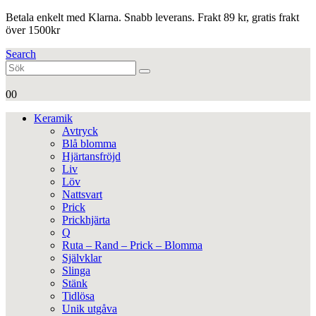
Betala enkelt med Klarna. Snabb leverans. Frakt 89 kr, gratis frakt
över 1500kr
Search
0
0
Keramik
Avtryck
Blå blomma
Hjärtansfröjd
Liv
Löv
Nattsvart
Prick
Prickhjärta
Q
Ruta – Rand – Prick – Blomma
Självklar
Slinga
Stänk
Tidlösa
Unik utgåva