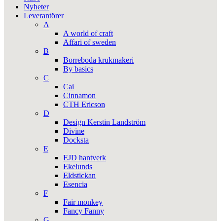
Nyheter
Leverantörer
A
A world of craft
Affari of sweden
B
Borreboda krukmakeri
By basics
C
Cai
Cinnamon
CTH Ericson
D
Design Kerstin Landström
Divine
Docksta
E
EJD hantverk
Ekelunds
Eldstickan
Esencia
F
Fair monkey
Fancy Fanny
G