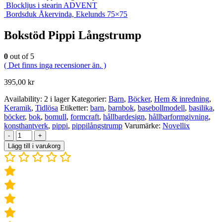
Blockljus i stearin ADVENT
Bordsduk Åkervinda, Ekelunds 75×75
Bokstöd Pippi Långstrump
0
out of 5
( Det finns inga recensioner än. )
395,00
kr
Availability:
2 i lager
Kategorier:
Barn
,
Böcker
,
Hem & inredning
,
Keramik
,
Tidlösa
Etiketter:
barn
,
barnbok
,
basebollmodell
,
basilika
,
böcker
,
bok
,
bomull
,
formcraft
,
hållbardesign
,
hållbarformgivning
,
konsthantverk
,
pippi
,
pippilångstrump
Varumärke:
Novellix
-
+
Lägg till i varukorg