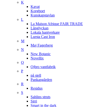
K
Kavat
Korgboet
Kunskapstavlan
L
La Maison Afrique FAIR TRADE
Långlyckan
Lokala hantverkare
Lursta Cast Iron
M
Maj Fagerberg
N
New Botanic
Novellix
O
Ojbro vantfabrik
P
på stell
Pankangården
R
Residus
S
Sahlins struts
Sirri
Smart in the dark