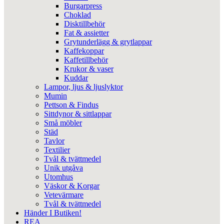
Burgarpress
Choklad
Disktillbehör
Fat & assietter
Grytunderlägg & grytlappar
Kaffekoppar
Kaffetillbehör
Krukor & vaser
Kuddar
Lampor, ljus & ljuslyktor
Mumin
Pettson & Findus
Sittdynor & sittlappar
Små möbler
Städ
Tavlor
Textilier
Tvål & tvättmedel
Unik utgåva
Utomhus
Väskor & Korgar
Vetevärmare
Tvål & tvättmedel
Händer I Butiken!
REA