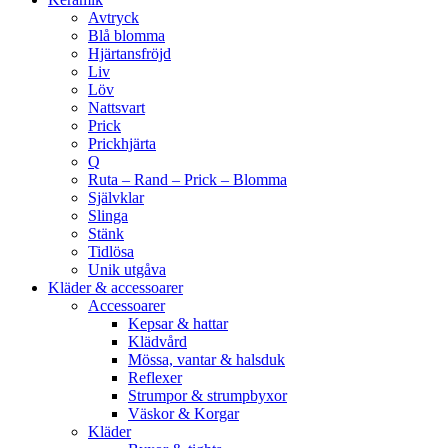
Avtryck
Blå blomma
Hjärtansfröjd
Liv
Löv
Nattsvart
Prick
Prickhjärta
Q
Ruta – Rand – Prick – Blomma
Självklar
Slinga
Stänk
Tidlösa
Unik utgåva
Kläder & accessoarer
Accessoarer
Kepsar & hattar
Klädvård
Mössa, vantar & halsduk
Reflexer
Strumpor & strumpbyxor
Väskor & Korgar
Kläder