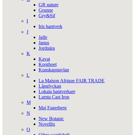
GR nature
Grunne
Gry&Sif
I
Iris hantverk
J
Jalfe
Janus
Jordnära
K
Kavat
Korgboet
Kunskapstavlan
L
La Maison Afrique FAIR TRADE
Långlyckan
Lokala hantverkare
Lursta Cast Iron
M
Maj Fagerberg
N
New Botanic
Novellix
O
Ojbro vantfabrik