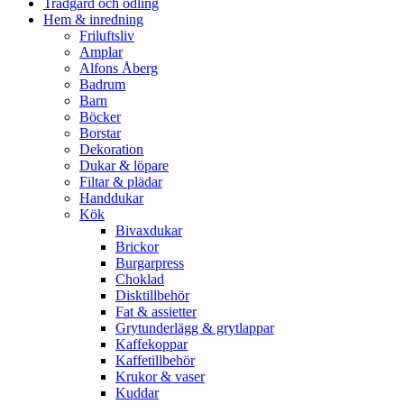
Trädgård och odling
Hem & inredning
Friluftsliv
Amplar
Alfons Åberg
Badrum
Barn
Böcker
Borstar
Dekoration
Dukar & löpare
Filtar & plädar
Handdukar
Kök
Bivaxdukar
Brickor
Burgarpress
Choklad
Disktillbehör
Fat & assietter
Grytunderlägg & grytlappar
Kaffekoppar
Kaffetillbehör
Krukor & vaser
Kuddar