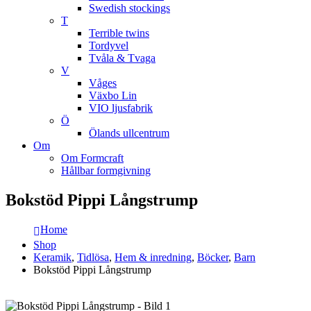
Swedish stockings
T
Terrible twins
Tordyvel
Tvåla & Tvaga
V
Våges
Växbo Lin
VIO ljusfabrik
Ö
Ölands ullcentrum
Om
Om Formcraft
Hållbar formgivning
Bokstöd Pippi Långstrump
Home
Shop
Keramik
,
Tidlösa
,
Hem & inredning
,
Böcker
,
Barn
Bokstöd Pippi Långstrump