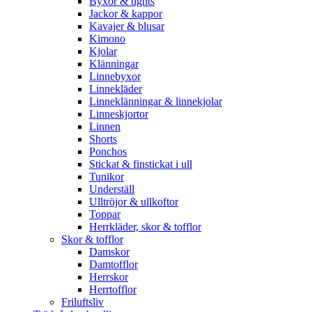
Byxor & tights
Jackor & kappor
Kavajer & blusar
Kimono
Kjolar
Klänningar
Linnebyxor
Linnekläder
Linneklänningar & linnekjolar
Linneskjortor
Linnen
Shorts
Ponchos
Stickat & finstickat i ull
Tunikor
Underställ
Ulltröjor & ullkoftor
Toppar
Herrkläder, skor & tofflor
Skor & tofflor
Damskor
Damtofflor
Herrskor
Herrtofflor
Friluftsliv