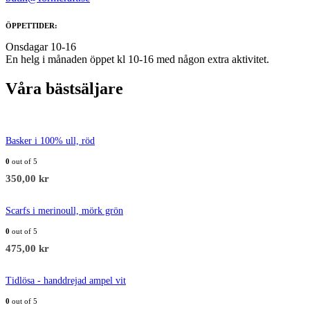
ÖPPETTIDER:
Onsdagar 10-16
En helg i månaden öppet kl 10-16 med någon extra aktivitet.
Våra bästsäljare
Basker i 100% ull, röd
0
out of 5
350,00
kr
Scarfs i merinoull, mörk grön
0
out of 5
475,00
kr
Tidlösa - handdrejad ampel vit
0
out of 5