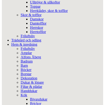
Ulltröjor & ullkoftor
Toppar
Herrkläder, skor & tofflor
Skor & tofflor
Damskor
Damtofflor
Herrskor
Herrtofflor
Friluftsliv
Trädgård och odling
Hem & inredning
Friluftsliv
Amplar
Alfons Åberg
Badrum
Barn
Böcker
Borstar
Dekoration
Dukar & löpare
Filtar & plädar
Handdukar
Kök
Bivaxdukar
Brickor