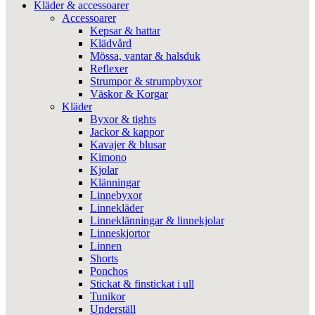
Kläder & accessoarer
Accessoarer
Kepsar & hattar
Klädvård
Mössa, vantar & halsduk
Reflexer
Strumpor & strumpbyxor
Väskor & Korgar
Kläder
Byxor & tights
Jackor & kappor
Kavajer & blusar
Kimono
Kjolar
Klänningar
Linnebyxor
Linnekläder
Linneklänningar & linnekjolar
Linneskjortor
Linnen
Shorts
Ponchos
Stickat & finstickat i ull
Tunikor
Underställ