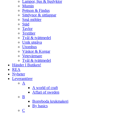
Lampor, ljus & ljuslyktor
Mumin
Pettson & Findus
Sittdynor & sittlappar
Små möbler
Städ
Tavlor
Textilier
Tvål & tvättmedel
Unik utgåva
Utomhus
Väskor & Korgar
Vetevärmare
Tvål & tvättmedel
Händer I Butiken!
REA
Nyheter
Leverantörer
A
A world of craft
Affari of sweden
B
Borreboda krukmakeri
By basics
C