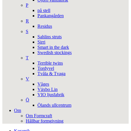
P
på stell
Pankangården
R
Residus
S
Sahlins struts
Sirri
Smart in the dark
Swedish stockings
T
Terrible twins
Tordyvel
Tvåla & Tvaga
V
Våges
Växbo Lin
VIO ljusfabrik
Ö
Ölands ullcentrum
Om
Om Formcraft
Hållbar formgivning
Keramik