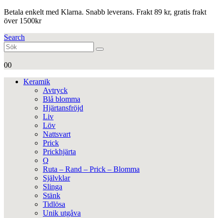
Betala enkelt med Klarna. Snabb leverans. Frakt 89 kr, gratis frakt
över 1500kr
Search
0
0
Keramik
Avtryck
Blå blomma
Hjärtansfröjd
Liv
Löv
Nattsvart
Prick
Prickhjärta
Q
Ruta – Rand – Prick – Blomma
Självklar
Slinga
Stänk
Tidlösa
Unik utgåva