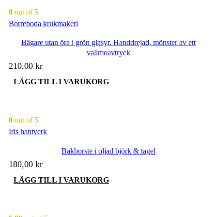
0
out of 5
Borreboda krukmakeri
Bägare utan öra i grön glasyr. Handdrejad, mönster av ett
vallmoavtryck
210,00
kr
LÄGG TILL I VARUKORG
0
out of 5
Iris hantverk
Bakborste i oljad björk & tagel
180,00
kr
LÄGG TILL I VARUKORG