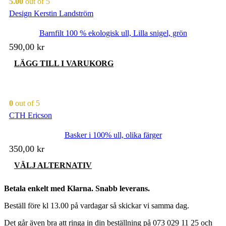
5.00
out of 5
Design Kerstin Landström
Barnfilt 100 % ekologisk ull, Lilla snigel, grön
590,00
kr
LÄGG TILL I VARUKORG
0
out of 5
CTH Ericson
Basker i 100% ull, olika färger
350,00
kr
Den
VÄLJ ALTERNATIV
här
produkten
Betala enkelt med Klarna. Snabb leverans.
har
flera
Beställ före kl 13.00 på vardagar så skickar vi samma dag.
varianter.
De
Det går även bra att ringa in din beställning på 073 029 11 25 och