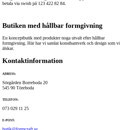
olika
betala via swish på 123 422 82 84.
alternativen
kan
väljas
på
Butiken med hållbar formgivning
produktsidan
En konceptbutik med produkter noga utvalt efter hållbar
formgivning. Här har vi samlat konsthantverk och design som vi
älskar.
Kontaktinformation
ADRESS:
Sörgården Borreboda 20
545 90 Töreboda
TELEFON:
073 029 11 25
E-POST:
butik@formcraft.se