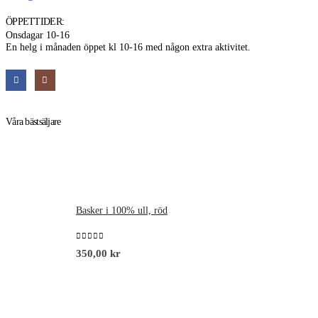
ÖPPETTIDER:
Onsdagar 10-16
En helg i månaden öppet kl 10-16 med någon extra aktivitet.
Våra bästsäljare
Basker i 100% ull, röd
0
out of 5
350,00
kr