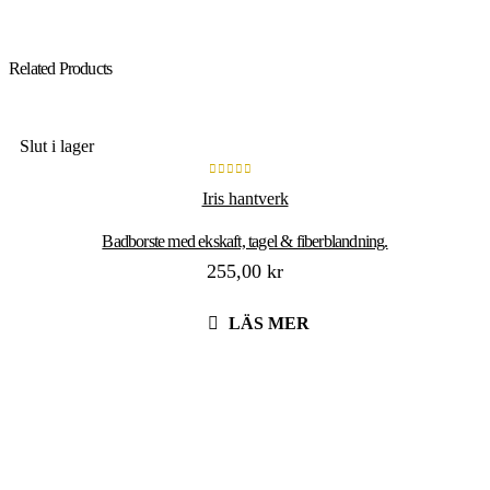
Related Products
Slut i lager
0
out of 5
Iris hantverk
Badborste med ekskaft, tagel & fiberblandning.
255,00
kr
LÄS MER