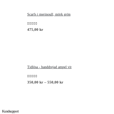
Scarfs i merinoull, mörk grön
0
out of 5
475,00
kr
Tidlösa - handdrejad ampel vit
0
out of 5
350,00
kr
–
550,00
kr
Kundsupport