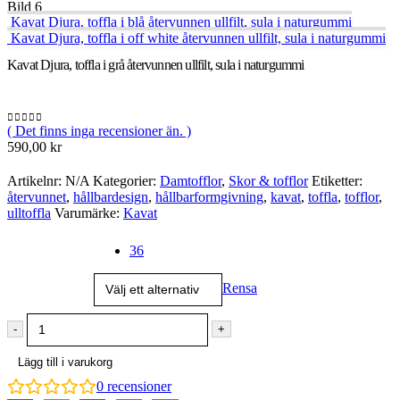
Kavat Djura, toffla i blå återvunnen ullfilt, sula i naturgummi
Kavat Djura, toffla i off white återvunnen ullfilt, sula i naturgummi
Kavat Djura, toffla i grå återvunnen ullfilt, sula i naturgummi
( Det finns inga recensioner än. )
0
out of 5
590,00
kr
Artikelnr:
N/A
Kategorier:
Damtofflor
,
Skor & tofflor
Etiketter:
återvunnet
,
hållbardesign
,
hållbarformgivning
,
kavat
,
toffla
,
tofflor
,
ulltoffla
Varumärke:
Kavat
Storlek
36
Rensa
-
+
Lägg till i varukorg
0
recensioner