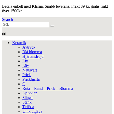
Betala enkelt med Klarna. Snabb leverans. Frakt 89 kr, gratis frakt
över 1500kr
Search
0
0
Keramik
Avtryck
Blå blomma
Hjärtansfröjd
Liv
Löv
Nattsvart
Prick
Prickhjärta
Q
Ruta – Rand – Prick – Blomma
Självklar
Slinga
Stänk
Tidlösa
Unik utgåva