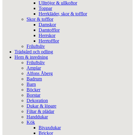
Ulltröjor & ullkoftor
Toppar
Herrkläder, skor & tofflor
Skor & tofflor
Damskor
Damtofflor
Herrskor
Herrtofflor
Friluftsliv
Trädgård och odling
Hem & inredning
Friluftsliv
Amplar
Alfons Åberg
Badrum
Barn
Böcker
Borstar
Dekoration
Dukar & löpare
Filtar & plädar
Handdukar
Kök
Bivaxdukar
Brickor