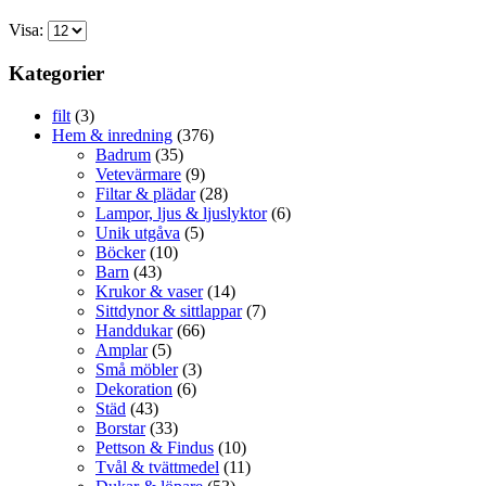
Visa:
Kategorier
filt
(3)
Hem & inredning
(376)
Badrum
(35)
Vetevärmare
(9)
Filtar & plädar
(28)
Lampor, ljus & ljuslyktor
(6)
Unik utgåva
(5)
Böcker
(10)
Barn
(43)
Krukor & vaser
(14)
Sittdynor & sittlappar
(7)
Handdukar
(66)
Amplar
(5)
Små möbler
(3)
Dekoration
(6)
Städ
(43)
Borstar
(33)
Pettson & Findus
(10)
Tvål & tvättmedel
(11)