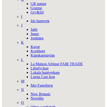
GR nature
Grunne
Gry&Sif
I
Iris hantverk
J
Jalfe
Janus
Jordnära
K
Kavat
Korgboet
Kunskapstavlan
L
La Maison Afrique FAIR TRADE
Långlyckan
Lokala hantverkare
Lursta Cast Iron
M
Maj Fagerberg
N
New Botanic
Novellix
O
Ojbro vantfabrik