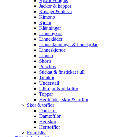
Byxor & tights
Jackor & kappor
Kavajer & blusar
Kimono
Kjolar
Klänningar
Linnebyxor
Linnekläder
Linneklänningar & linnekjolar
Linneskjortor
Linnen
Shorts
Ponchos
Stickat & finstickat i ull
Tunikor
Underställ
Ulltröjor & ullkoftor
Toppar
Herrkläder, skor & tofflor
Skor & tofflor
Damskor
Damtofflor
Herrskor
Herrtofflor
Friluftsliv