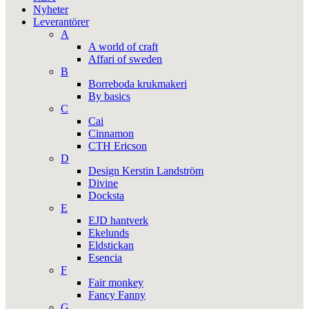
Nyheter
Leverantörer
A
A world of craft
Affari of sweden
B
Borreboda krukmakeri
By basics
C
Cai
Cinnamon
CTH Ericson
D
Design Kerstin Landström
Divine
Docksta
E
EJD hantverk
Ekelunds
Eldstickan
Esencia
F
Fair monkey
Fancy Fanny
G