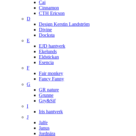
Cai
Cinnamon
CTH Ericson
D
Design Kerstin Landström
Divine
Docksta
E
EJD hantverk
Ekelunds
Eldstickan
Esencia
F
Fair monkey
Fancy Fanny
G
GR nature
Grunne
Gry&Sif
I
Iris hantverk
J
Jalfe
Janus
Jordnära