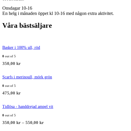
Onsdagar 10-16
En helg i månaden öppet kl 10-16 med någon extra aktivitet.
Våra bästsäljare
Basker i 100% ull, röd
0
out of 5
350,00
kr
Scarfs i merinoull, mörk grön
0
out of 5
475,00
kr
Tidlösa - handdrejad ampel vit
0
out of 5
350,00
kr
–
550,00
kr