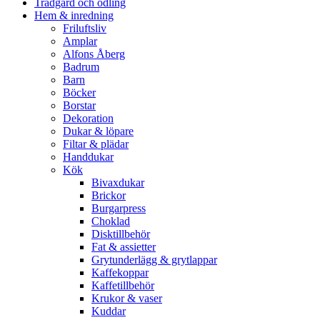
Trädgård och odling
Hem & inredning
Friluftsliv
Amplar
Alfons Åberg
Badrum
Barn
Böcker
Borstar
Dekoration
Dukar & löpare
Filtar & plädar
Handdukar
Kök
Bivaxdukar
Brickor
Burgarpress
Choklad
Disktillbehör
Fat & assietter
Grytunderlägg & grytlappar
Kaffekoppar
Kaffetillbehör
Krukor & vaser
Kuddar