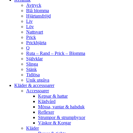
Avtryck
Blå blomma
Hjärtansfröjd
Liv
Löv
Nattsvart
Prick
Prickhjärta
Q
Ruta – Rand – Prick – Blomma
Självklar
Slinga
Stänk
Tidlösa
Unik utgåva
Kläder & accessoarer
Accessoarer
Kepsar & hattar
Klädvård
Mössa, vantar & halsduk
Reflexer
Strumpor & strumpbyxor
Väskor & Korgar
Kläder