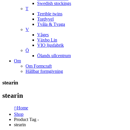
Swedish stockings
T
Terrible twins
Tordyvel
Tvåla & Tvaga
V
Våges
Växbo Lin
VIO ljusfabrik
Ö
Ölands ullcentrum
Om
Om Formcraft
Hållbar formgivning
stearin
stearin
Home
Shop
Product Tag -
stearin