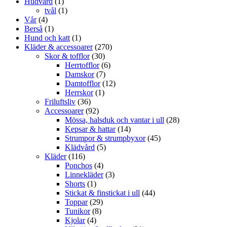
Hudvård
(1)
tvål
(1)
Vår
(4)
Berså
(1)
Hund och katt
(1)
Kläder & accessoarer
(270)
Skor & tofflor
(30)
Herrtofflor
(6)
Damskor
(7)
Damtofflor
(12)
Herrskor
(1)
Friluftsliv
(36)
Accessoarer
(92)
Mössa, halsduk och vantar i ull
(28)
Kepsar & hattar
(14)
Strumpor & strumpbyxor
(45)
Klädvård
(5)
Kläder
(116)
Ponchos
(4)
Linnekläder
(3)
Shorts
(1)
Stickat & finstickat i ull
(44)
Toppar
(29)
Tunikor
(8)
Kjolar
(4)