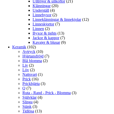
Ulltröjor & ullkoftor
(21)
Klänningar
(20)
Underställ
(4)
Linnebyxor
(2)
Linneklänningar & linnekjolar
(12)
Linneskjortor
(7)
Linnen
(2)
Byxor & tights
(13)
Jackor & kappor
(7)
Kavajer & blusar
(9)
Keramik
(102)
Avtryck
(10)
Hjärtansfröjd
(7)
Blå blomma
(2)
Liv
(2)
Löv
(2)
Nattsvart
(1)
Prick
(16)
Prickhjärta
(3)
Q
(7)
Ruta - Rand - Prick - Blomma
(3)
Självklar
(4)
Slinga
(4)
Stänk
(3)
Tidlösa
(13)