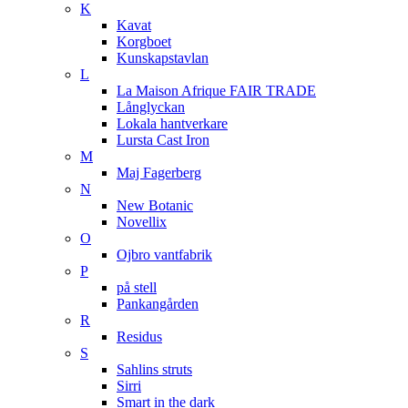
K
Kavat
Korgboet
Kunskapstavlan
L
La Maison Afrique FAIR TRADE
Långlyckan
Lokala hantverkare
Lursta Cast Iron
M
Maj Fagerberg
N
New Botanic
Novellix
O
Ojbro vantfabrik
P
på stell
Pankangården
R
Residus
S
Sahlins struts
Sirri
Smart in the dark