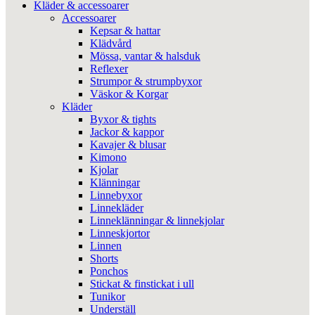
Kläder & accessoarer
Accessoarer
Kepsar & hattar
Klädvård
Mössa, vantar & halsduk
Reflexer
Strumpor & strumpbyxor
Väskor & Korgar
Kläder
Byxor & tights
Jackor & kappor
Kavajer & blusar
Kimono
Kjolar
Klänningar
Linnebyxor
Linnekläder
Linneklänningar & linnekjolar
Linneskjortor
Linnen
Shorts
Ponchos
Stickat & finstickat i ull
Tunikor
Underställ