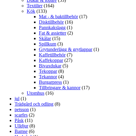
Dukar & löpare
(53)
Textilier
(164)
Kök
(133)
Mat - & baktillbehör
(17)
Disktillbehör
(16)
Pannkakslagg
(1)
Fat & assietter
(2)
Skålar
(15)
Spillkum
(3)
Grytunderlägg & grytlappar
(1)
Kaffetillbehör
(7)
Kaffekoppar
(27)
Bivaxdukar
(5)
Tekoppar
(8)
Tekannor
(4)
Burgarpress
(1)
Tillbringare & kannor
(17)
Utomhus
(16)
jul
(1)
Trädgård och odling
(8)
petsson
(1)
scarfes
(2)
Påsk
(11)
Ulldjur
(8)
Bamse
(6)