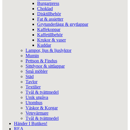
Burgarpress
Choklad
Disktillbehör
Fat & assietter
Grytunderlägg & grytlappar
Kaffekoppar
Kaffetillbehör
Krukor & vaser
Kuddar
Lampor, ljus & ljuslyktor
Mumin
Pettson & Findus
Sittdynor & sittlappar
Små möbler
Städ
Tavlor
Textilier
Tvål & tvättmedel
Unik utgåva
Utomhus
Väskor & Korgar
Vetevärmare
Tvål & tvättmedel
Händer I Butiken!
REA