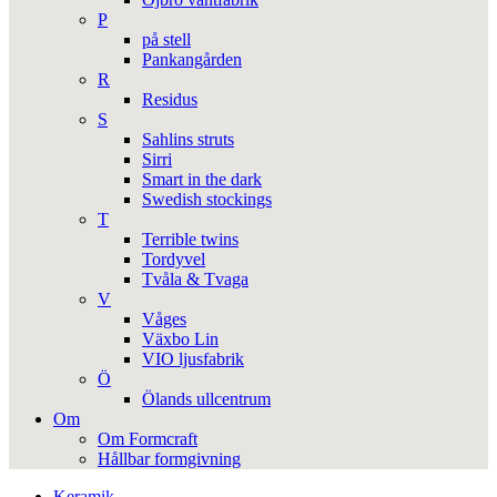
P
på stell
Pankangården
R
Residus
S
Sahlins struts
Sirri
Smart in the dark
Swedish stockings
T
Terrible twins
Tordyvel
Tvåla & Tvaga
V
Våges
Växbo Lin
VIO ljusfabrik
Ö
Ölands ullcentrum
Om
Om Formcraft
Hållbar formgivning
Keramik