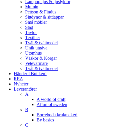
Lampor, ljus & ljuslyktor
Mumin
Pettson & Findus
Sittdynor & sittlappar
Små möbler
Städ
Tavlor
Textilier
Tvål & tvättmedel
Unik utgåva
Utomhus
Väskor & Korgar
Vetevärmare
Tvål & tvättmedel
Händer I Butiken!
REA
Nyheter
Leverantörer
A
A world of craft
Affari of sweden
B
Borreboda krukmakeri
By basics
C