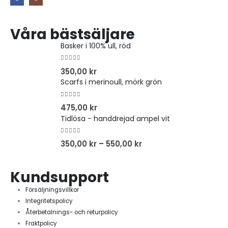
Våra bästsäljare
Basker i 100% ull, röd
0
out of 5
350,00
kr
Scarfs i merinoull, mörk grön
0
out of 5
475,00
kr
Tidlösa - handdrejad ampel vit
0
out of 5
350,00
kr
–
550,00
kr
Kundsupport
Försäljningsvillkor
Integritetspolicy
Återbetalnings- och returpolicy
Fraktpolicy