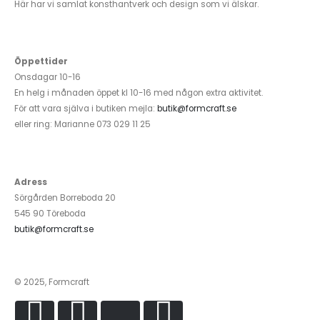
Här har vi samlat konsthantverk och design som vi älskar.
Öppettider
Onsdagar 10-16
En helg i månaden öppet kl 10-16 med någon extra aktivitet.
För att vara själva i butiken mejla:
butik@formcraft.se
eller ring: Marianne 073 029 11 25
Adress
Sörgården Borreboda 20
545 90 Töreboda
butik@formcraft.se
© 2025, Formcraft