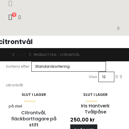
0
citrontvål
SHOP
PRODUCT TAG -
CITRONTVÅL
Sortera efter:
Visa:
citrontvål
SLUT I LAGER
SLUT I LAGER
Iris Hantverk
på stell
0
out of 5
0
out of 5
Tvålpåse
Citrontvål,
fläckborttagare på
250,00
kr
stift