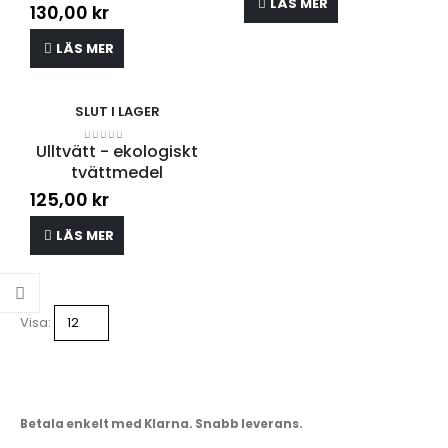
LÄS MER
130,00
kr
LÄS MER
SLUT I LAGER
Ulltvätt - ekologiskt
0
out of 5
tvättmedel
125,00
kr
LÄS MER
Visa:
Betala enkelt med Klarna. Snabb leverans.