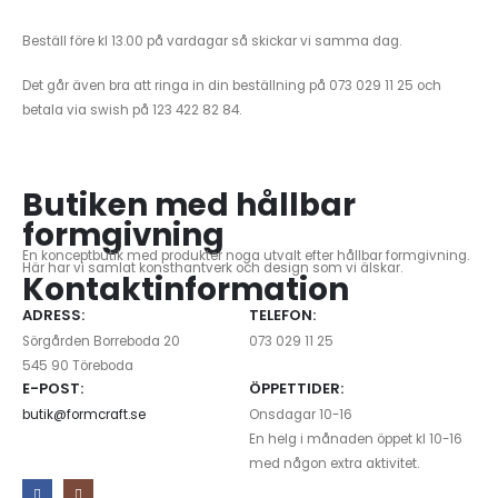
Beställ före kl 13.00 på vardagar så skickar vi samma dag.
Det går även bra att ringa in din beställning på 073 029 11 25 och
betala via swish på 123 422 82 84.
Butiken med hållbar
formgivning
En konceptbutik med produkter noga utvalt efter hållbar formgivning.
Här har vi samlat konsthantverk och design som vi älskar.
Kontaktinformation
ADRESS:
TELEFON:
Sörgården Borreboda 20
073 029 11 25
545 90 Töreboda
E-POST:
ÖPPETTIDER:
butik@formcraft.se
Onsdagar 10-16
En helg i månaden öppet kl 10-16
med någon extra aktivitet.