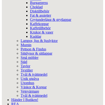
Burgarpress
Choklad
Disktillbehör
Fat & assietter
Grytunderlägg & grytlappar
Kaffekoppar
Kaffetillbehör
Krukor & vaser
Kuddar
Lampor, ljus & ljuslyktor
Mumin
Pettson & Findus
Sittdynor & sittlappar
Små möbler
Städ
Tavlor
Textilier
Tvål & tvättmedel
Unik utgåva
Utomhus
Väskor & Korgar
Vetevärmare
Tvål & tvättmedel
Händer I Butiken!
REA