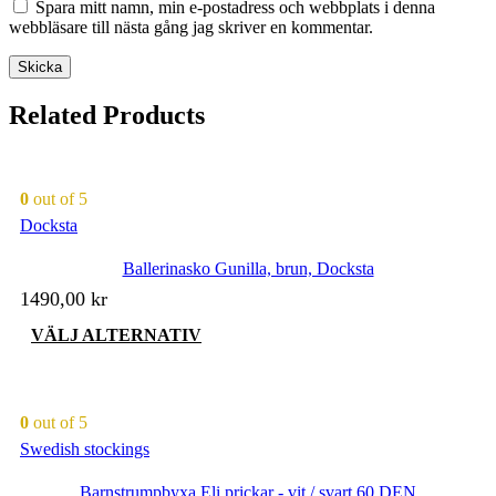
Spara mitt namn, min e-postadress och webbplats i denna
webbläsare till nästa gång jag skriver en kommentar.
Related Products
0
out of 5
Docksta
Ballerinasko Gunilla, brun, Docksta
1490,00
kr
Den
VÄLJ ALTERNATIV
här
produkten
har
flera
0
out of 5
varianter.
Swedish stockings
De
olika
Barnstrumpbyxa Eli prickar - vit / svart 60 DEN
alternativen