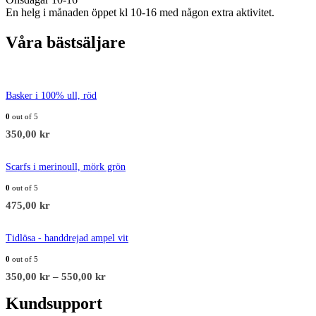
En helg i månaden öppet kl 10-16 med någon extra aktivitet.
Våra bästsäljare
Basker i 100% ull, röd
0
out of 5
350,00
kr
Scarfs i merinoull, mörk grön
0
out of 5
475,00
kr
Tidlösa - handdrejad ampel vit
0
out of 5
350,00
kr
–
550,00
kr
Kundsupport