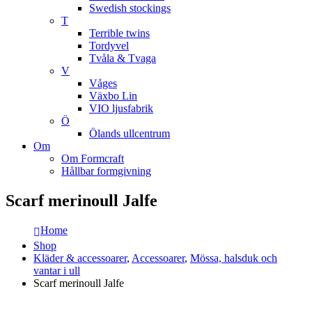
Swedish stockings
T
Terrible twins
Tordyvel
Tvåla & Tvaga
V
Våges
Växbo Lin
VIO ljusfabrik
Ö
Ölands ullcentrum
Om
Om Formcraft
Hållbar formgivning
Scarf merinoull Jalfe
Home
Shop
Kläder & accessoarer
,
Accessoarer
,
Mössa, halsduk och
vantar i ull
Scarf merinoull Jalfe