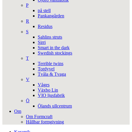
P
på stell
Pankangården
R
Residus
S
Sahlins struts
Sirri
Smart in the dark
Swedish stockings
T
Terrible twins
Tordyvel
Tvåla & Tvaga
V
Våges
Växbo Lin
VIO ljusfabrik
Ö
Ölands ullcentrum
Om
Om Formcraft
Hållbar formgivning
Keramik