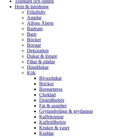
Trädgård och odling
Hem & inredning
Friluftsliv
Amplar
Alfons Åberg
Badrum
Barn
Böcker
Borstar
Dekoration
Dukar & löpare
Filtar & plädar
Handdukar
Kök
Bivaxdukar
Brickor
Burgarpress
Choklad
Disktillbehör
Fat & assietter
Grytunderlägg & grytlappar
Kaffekoppar
Kaffetillbehör
Krukor & vaser
Kuddar