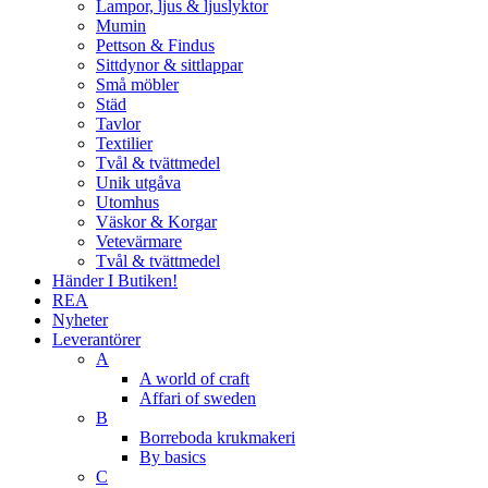
Lampor, ljus & ljuslyktor
Mumin
Pettson & Findus
Sittdynor & sittlappar
Små möbler
Städ
Tavlor
Textilier
Tvål & tvättmedel
Unik utgåva
Utomhus
Väskor & Korgar
Vetevärmare
Tvål & tvättmedel
Händer I Butiken!
REA
Nyheter
Leverantörer
A
A world of craft
Affari of sweden
B
Borreboda krukmakeri
By basics
C