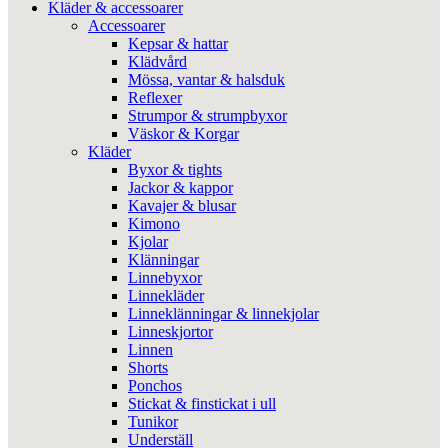
Kläder & accessoarer
Accessoarer
Kepsar & hattar
Klädvård
Mössa, vantar & halsduk
Reflexer
Strumpor & strumpbyxor
Väskor & Korgar
Kläder
Byxor & tights
Jackor & kappor
Kavajer & blusar
Kimono
Kjolar
Klänningar
Linnebyxor
Linnekläder
Linneklänningar & linnekjolar
Linneskjortor
Linnen
Shorts
Ponchos
Stickat & finstickat i ull
Tunikor
Underställ