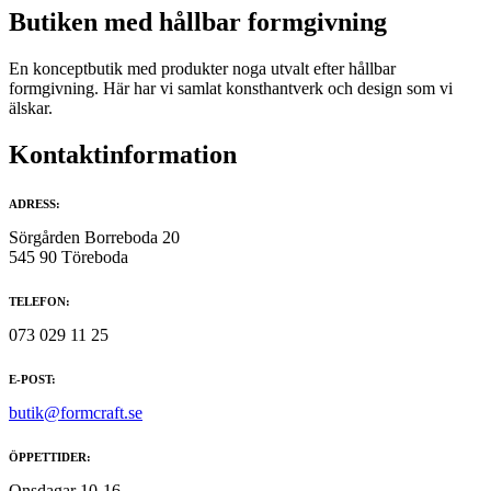
på
Butiken med hållbar formgivning
produktsidan
En konceptbutik med produkter noga utvalt efter hållbar
formgivning. Här har vi samlat konsthantverk och design som vi
älskar.
Kontaktinformation
ADRESS:
Sörgården Borreboda 20
545 90 Töreboda
TELEFON:
073 029 11 25
E-POST:
butik@formcraft.se
ÖPPETTIDER:
Onsdagar 10-16