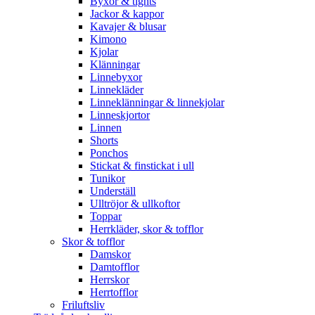
Byxor & tights
Jackor & kappor
Kavajer & blusar
Kimono
Kjolar
Klänningar
Linnebyxor
Linnekläder
Linneklänningar & linnekjolar
Linneskjortor
Linnen
Shorts
Ponchos
Stickat & finstickat i ull
Tunikor
Underställ
Ulltröjor & ullkoftor
Toppar
Herrkläder, skor & tofflor
Skor & tofflor
Damskor
Damtofflor
Herrskor
Herrtofflor
Friluftsliv