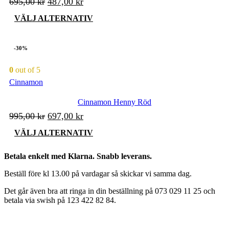
Det
Det
695,00
kr
487,00
kr
ursprungliga
nuvarande
Den
VÄLJ ALTERNATIV
priset
priset
här
produkten
var:
är:
har
-30%
695,00 kr.
487,00 kr.
flera
varianter.
0
out of 5
De
Cinnamon
olika
alternativen
kan
Cinnamon Henny Röd
väljas
Det
Det
995,00
kr
697,00
kr
på
ursprungliga
nuvarande
produktsidan
Den
VÄLJ ALTERNATIV
priset
priset
här
produkten
var:
är:
Betala enkelt med Klarna. Snabb leverans.
har
995,00 kr.
697,00 kr.
flera
Beställ före kl 13.00 på vardagar så skickar vi samma dag.
varianter.
De
Det går även bra att ringa in din beställning på 073 029 11 25 och
olika
betala via swish på 123 422 82 84.
alternativen
kan
väljas