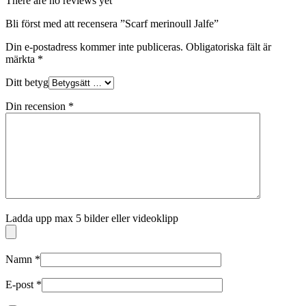
There are no reviews yet
Bli först med att recensera ”Scarf merinoull Jalfe”
Din e-postadress kommer inte publiceras.
Obligatoriska fält är
märkta
*
Ditt betyg
Din recension
*
Ladda upp max 5 bilder eller videoklipp
Namn
*
E-post
*