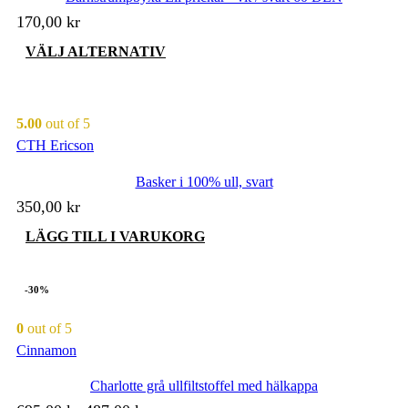
kan
170,00
kr
väljas
på
Den
VÄLJ ALTERNATIV
produktsidan
här
produkten
har
flera
5.00
out of 5
varianter.
CTH Ericson
De
olika
Basker i 100% ull, svart
alternativen
kan
350,00
kr
väljas
på
LÄGG TILL I VARUKORG
produktsidan
-30%
0
out of 5
Cinnamon
Charlotte grå ullfiltstoffel med hälkappa