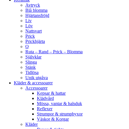
Avtryck
Blå blomma
Hjärtansfröjd
Liv
Löv
Nattsvart
Prick
Prickhjärta
Q
Ruta – Rand – Prick – Blomma
Självklar
Slinga
Stänk
Tidlösa
Unik utgåva
Kläder & accessoarer
Accessoarer
Kepsar & hattar
Klädvård
Mössa, vantar & halsduk
Reflexer
Strumpor & strumpbyxor
Väskor & Korgar
Kläder