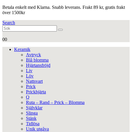
Betala enkelt med Klarna. Snabb leverans. Frakt 89 kr, gratis frakt
över 1500kr
Search
0
0
Keramik
Avtryck
Blå blomma
Hjärtansfröjd
Liv
Löv
Nattsvart
Prick
Prickhjärta
Q
Ruta – Rand – Prick – Blomma
Självklar
Slinga
Stänk
Tidlösa
Unik utgåva