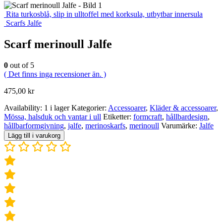
Rita turkosblå, slip in ulltoffel med korksula, utbytbar innersula
Scarfs Jalfe
Scarf merinoull Jalfe
0
out of 5
( Det finns inga recensioner än. )
475,00
kr
Availability:
1 i lager
Kategorier:
Accessoarer
,
Kläder & accessoarer
,
Mössa, halsduk och vantar i ull
Etiketter:
formcraft
,
hållbardesign
,
hållbarformgivning
,
jalfe
,
merinoskarfs
,
merinoull
Varumärke:
Jalfe
Lägg till i varukorg