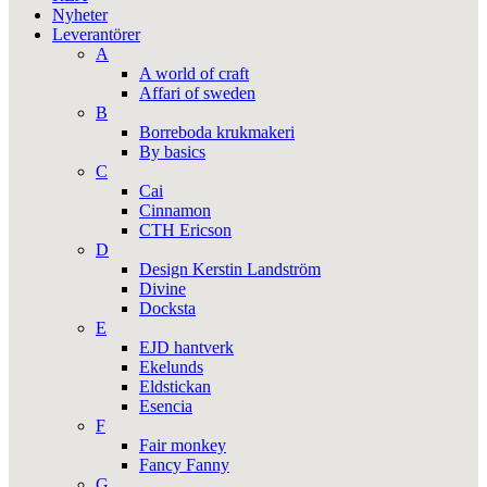
Nyheter
Leverantörer
A
A world of craft
Affari of sweden
B
Borreboda krukmakeri
By basics
C
Cai
Cinnamon
CTH Ericson
D
Design Kerstin Landström
Divine
Docksta
E
EJD hantverk
Ekelunds
Eldstickan
Esencia
F
Fair monkey
Fancy Fanny
G