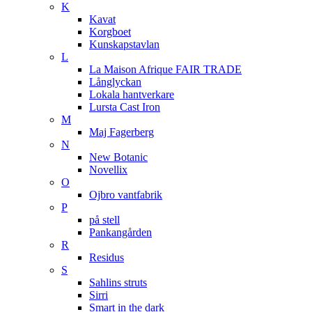
K
Kavat
Korgboet
Kunskapstavlan
L
La Maison Afrique FAIR TRADE
Långlyckan
Lokala hantverkare
Lursta Cast Iron
M
Maj Fagerberg
N
New Botanic
Novellix
O
Ojbro vantfabrik
P
på stell
Pankangården
R
Residus
S
Sahlins struts
Sirri
Smart in the dark