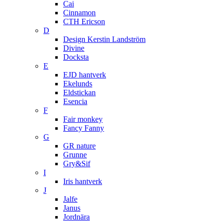
Cai
Cinnamon
CTH Ericson
D
Design Kerstin Landström
Divine
Docksta
E
EJD hantverk
Ekelunds
Eldstickan
Esencia
F
Fair monkey
Fancy Fanny
G
GR nature
Grunne
Gry&Sif
I
Iris hantverk
J
Jalfe
Janus
Jordnära