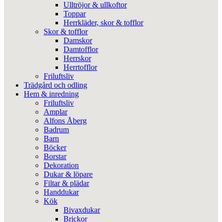
Ulltröjor & ullkoftor
Toppar
Herrkläder, skor & tofflor
Skor & tofflor
Damskor
Damtofflor
Herrskor
Herrtofflor
Friluftsliv
Trädgård och odling
Hem & inredning
Friluftsliv
Amplar
Alfons Åberg
Badrum
Barn
Böcker
Borstar
Dekoration
Dukar & löpare
Filtar & plädar
Handdukar
Kök
Bivaxdukar
Brickor