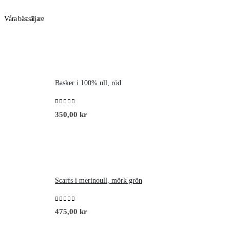
Våra bästsäljare
Basker i 100% ull, röd
0
out of 5
350,00
kr
Scarfs i merinoull, mörk grön
0
out of 5
475,00
kr