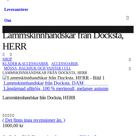
Leverantörer
Om
Lammskinnhandskar från Docksta,
HERR
SHOP
KLÄDER & ACCESSOARER
,
ACCESSOARER
,
MÖSSA, HALSDUK OCH VANTAR I ULL
LAMMSKINNHANDSKAR FRÅN DOCKSTA, HERR
Lammskinnhandskar från Docksta, DAM
Långärmad ulltröja, 100 % merinoull, melange autumn
Lammskinnhandskar från Docksta, HERR
( Det finns inga recensioner än. )
0
out of 5
1000,00
kr