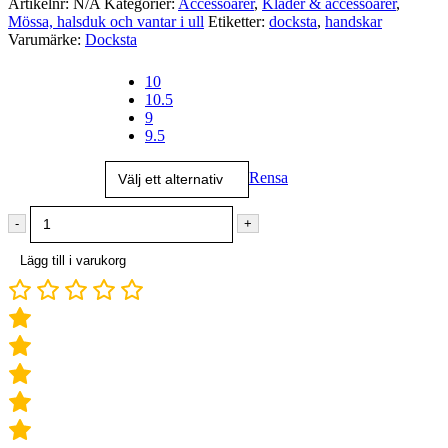
Artikelnr:
N/A
Kategorier:
Accessoarer
,
Kläder & accessoarer
,
Mössa, halsduk och vantar i ull
Etiketter:
docksta
,
handskar
Varumärke:
Docksta
Storlek
10
10.5
9
9.5
Rensa
-
+
Lägg till i varukorg