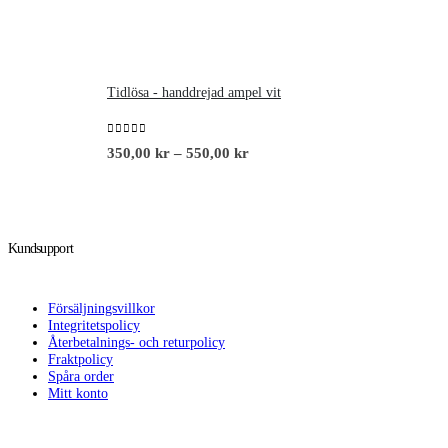
Tidlösa - handdrejad ampel vit
0
out of 5
350,00
kr
–
550,00
kr
Kundsupport
Försäljningsvillkor
Integritetspolicy
Återbetalnings- och returpolicy
Fraktpolicy
Spåra order
Mitt konto