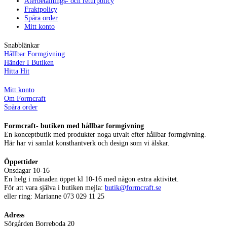
Återbetalnings- och returpolicy
Fraktpolicy
Spåra order
Mitt konto
Snabblänkar
Hållbar Formgivning
Händer I Butiken
Hitta Hit
Mitt konto
Om Formcraft
Spåra order
Formcraft- butiken med hållbar formgivning
En konceptbutik med produkter noga utvalt efter hållbar formgivning.
Här har vi samlat konsthantverk och design som vi älskar.
Öppettider
Onsdagar 10-16
En helg i månaden öppet kl 10-16 med någon extra aktivitet.
För att vara själva i butiken mejla:
butik@formcraft.se
eller ring: Marianne 073 029 11 25
Adress
Sörgården Borreboda 20