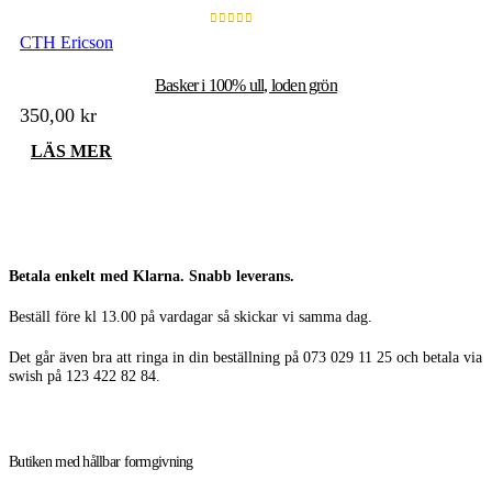
0
out of 5
CTH Ericson
Basker i 100% ull, loden grön
350,00
kr
LÄS MER
Betala enkelt med Klarna. Snabb leverans.
Beställ före kl 13.00 på vardagar så skickar vi samma dag.
Det går även bra att ringa in din beställning på 073 029 11 25 och betala via
swish på 123 422 82 84.
Butiken med hållbar formgivning