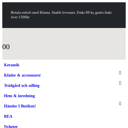
Betala enkelt med Klarna. Snabb leverans. Frakt 89 kr, gratis frakt
över 1500kr
0
0
Keramik
Kläder & accessoarer
Trädgård och odling
Hem & inredning
Händer I Butiken!
REA
Nyheter