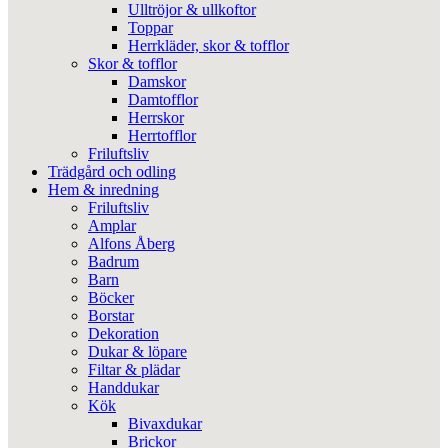
Ulltröjor & ullkoftor
Toppar
Herrkläder, skor & tofflor
Skor & tofflor
Damskor
Damtofflor
Herrskor
Herrtofflor
Friluftsliv
Trädgård och odling
Hem & inredning
Friluftsliv
Amplar
Alfons Åberg
Badrum
Barn
Böcker
Borstar
Dekoration
Dukar & löpare
Filtar & plädar
Handdukar
Kök
Bivaxdukar
Brickor