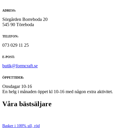
ADRESS:
Sörgården Borreboda 20
545 90 Töreboda
TELEFON:
073 029 11 25
E-POST:
butik@formcraft.se
ÖPPETTIDER:
Onsdagar 10-16
En helg i månaden öppet kl 10-16 med någon extra aktivitet.
Våra bästsäljare
Basker i 100% ull, röd