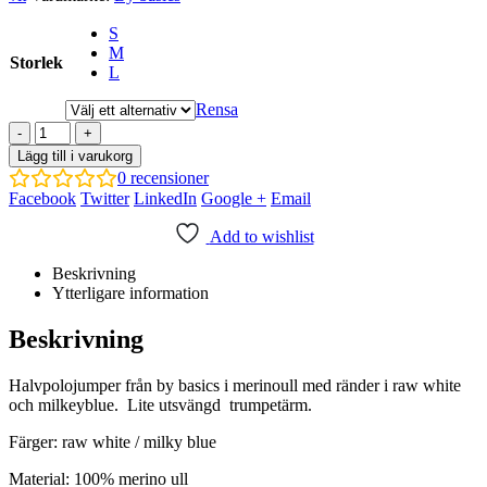
S
M
Storlek
L
Rensa
-
+
Lägg till i varukorg
0
recensioner
Facebook
Twitter
LinkedIn
Google +
Email
Add to wishlist
Beskrivning
Ytterligare information
Beskrivning
Halvpolojumper från by basics i merinoull med ränder i raw white
och milkeyblue. Lite utsvängd trumpetärm.
Färger: raw white / milky blue
Material: 100% merino ull