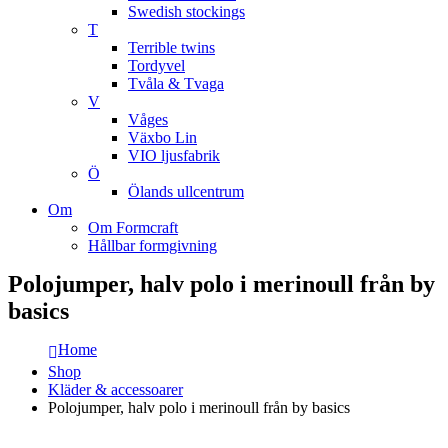
Swedish stockings
T
Terrible twins
Tordyvel
Tvåla & Tvaga
V
Våges
Växbo Lin
VIO ljusfabrik
Ö
Ölands ullcentrum
Om
Om Formcraft
Hållbar formgivning
Polojumper, halv polo i merinoull från by
basics
Home
Shop
Kläder & accessoarer
Polojumper, halv polo i merinoull från by basics