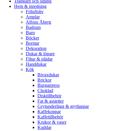
Trädgård och odling
Hem & inredning
Friluftsliv
Amplar
Alfons Åberg
Badrum
Barn
Böcker
Borstar
Dekoration
Dukar & löpare
Filtar & plädar
Handdukar
Kök
Bivaxdukar
Brickor
Burgarpress
Choklad
Disktillbehör
Fat & assietter
Grytunderlägg & grytlappar
Kaffekoppar
Kaffetillbehör
Krukor & vaser
Kuddar