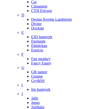
Cai
Cinnamon
CTH Ericson
D
Design Kerstin Landström
Divine
Docksta
E
EJD hantverk
Ekelunds
Eldstickan
Esencia
F
Fair monkey
Fancy Fanny
G
GR nature
Grunne
Gry&Sif
I
Iris hantverk
J
Jalfe
Janus
Jordnära