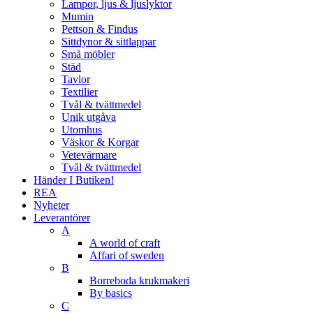
Lampor, ljus & ljuslyktor
Mumin
Pettson & Findus
Sittdynor & sittlappar
Små möbler
Städ
Tavlor
Textilier
Tvål & tvättmedel
Unik utgåva
Utomhus
Väskor & Korgar
Vetevärmare
Tvål & tvättmedel
Händer I Butiken!
REA
Nyheter
Leverantörer
A
A world of craft
Affari of sweden
B
Borreboda krukmakeri
By basics
C