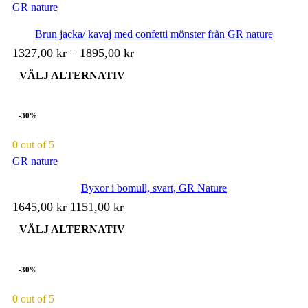
GR nature
Brun jacka/ kavaj med confetti mönster från GR nature
1327,00
kr
–
1895,00
kr
Den
VÄLJ ALTERNATIV
här
produkten
har
-30%
flera
varianter.
0
out of 5
De
GR nature
olika
alternativen
kan
Byxor i bomull, svart, GR Nature
väljas
Det
Det
1645,00
kr
1151,00
kr
på
ursprungliga
nuvarande
produktsidan
Den
VÄLJ ALTERNATIV
priset
priset
här
produkten
var:
är:
har
-30%
1645,00 kr.
1151,00 kr.
flera
varianter.
0
out of 5
De