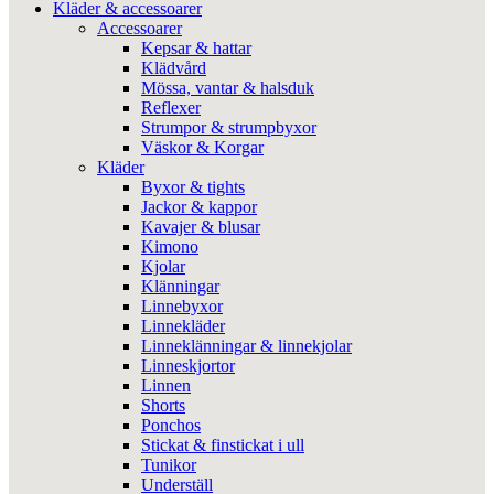
Kläder & accessoarer
Accessoarer
Kepsar & hattar
Klädvård
Mössa, vantar & halsduk
Reflexer
Strumpor & strumpbyxor
Väskor & Korgar
Kläder
Byxor & tights
Jackor & kappor
Kavajer & blusar
Kimono
Kjolar
Klänningar
Linnebyxor
Linnekläder
Linneklänningar & linnekjolar
Linneskjortor
Linnen
Shorts
Ponchos
Stickat & finstickat i ull
Tunikor
Underställ