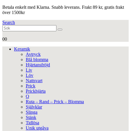
Betala enkelt med Klarna. Snabb leverans. Frakt 89 kr, gratis frakt
över 1500kr
Search
0
0
Keramik
Avtryck
Blå blomma
Hjärtansfröjd
Liv
Löv
Nattsvart
Prick
Prickhjärta
Q
Ruta – Rand – Prick – Blomma
Självklar
Slinga
Stänk
Tidlösa
Unik utgåva