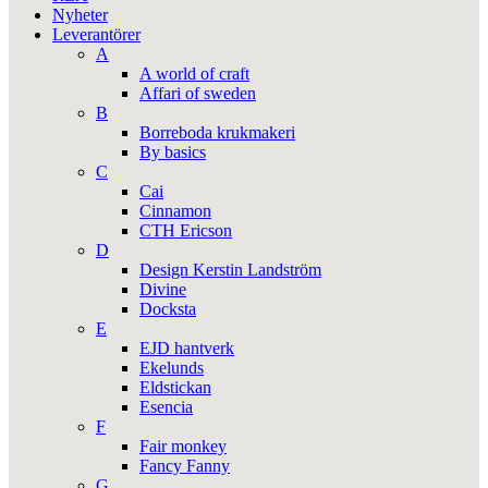
Nyheter
Leverantörer
A
A world of craft
Affari of sweden
B
Borreboda krukmakeri
By basics
C
Cai
Cinnamon
CTH Ericson
D
Design Kerstin Landström
Divine
Docksta
E
EJD hantverk
Ekelunds
Eldstickan
Esencia
F
Fair monkey
Fancy Fanny
G