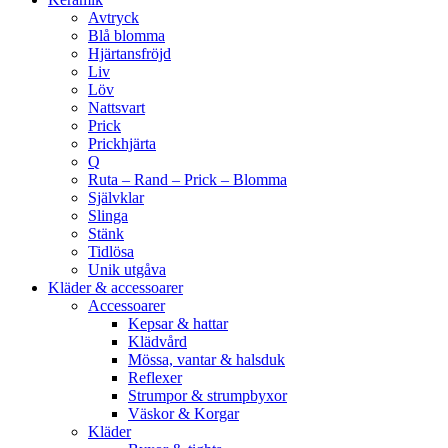
Avtryck
Blå blomma
Hjärtansfröjd
Liv
Löv
Nattsvart
Prick
Prickhjärta
Q
Ruta – Rand – Prick – Blomma
Självklar
Slinga
Stänk
Tidlösa
Unik utgåva
Kläder & accessoarer
Accessoarer
Kepsar & hattar
Klädvård
Mössa, vantar & halsduk
Reflexer
Strumpor & strumpbyxor
Väskor & Korgar
Kläder