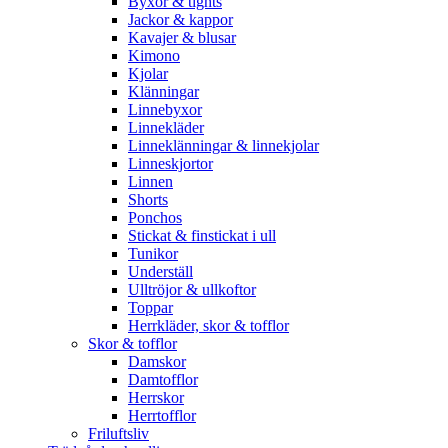
Byxor & tights
Jackor & kappor
Kavajer & blusar
Kimono
Kjolar
Klänningar
Linnebyxor
Linnekläder
Linneklänningar & linnekjolar
Linneskjortor
Linnen
Shorts
Ponchos
Stickat & finstickat i ull
Tunikor
Underställ
Ulltröjor & ullkoftor
Toppar
Herrkläder, skor & tofflor
Skor & tofflor
Damskor
Damtofflor
Herrskor
Herrtofflor
Friluftsliv