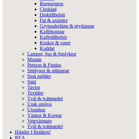
Burgarpress
Choklad
Disktillbehör
Fat & assietter
Grytunderlägg & grytlappar
Kaffekoppar
Kaffetillbehör
Krukor & vaser
Kuddar
Lampor, ljus & ljuslyktor
Mumin
Pettson & Findus
Sittdynor & sittlappar
Små möbler
Städ
Tavlor
Textilier
Tvål & tvättmedel
Unik utgåva
Utomhus
Väskor & Korgar
Vetevärmare
Tvål & tvättmedel
Händer I Butiken!
REA