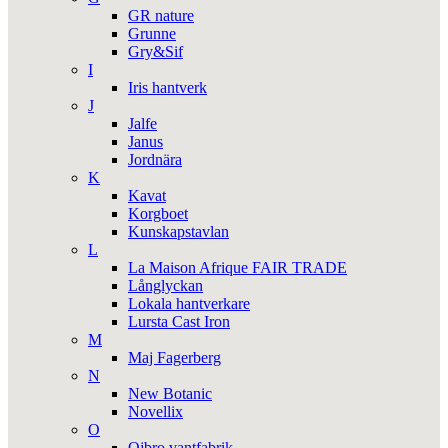
GR nature
Grunne
Gry&Sif
I
Iris hantverk
J
Jalfe
Janus
Jordnära
K
Kavat
Korgboet
Kunskapstavlan
L
La Maison Afrique FAIR TRADE
Långlyckan
Lokala hantverkare
Lursta Cast Iron
M
Maj Fagerberg
N
New Botanic
Novellix
O
Ojbro vantfabrik