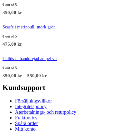
0
out of 5
350,00
kr
Scarfs i merinoull, mörk grön
0
out of 5
475,00
kr
Tidlösa - handdrejad ampel vit
0
out of 5
350,00
kr
–
550,00
kr
Kundsupport
Försäljningsvillkor
Integritetspolicy
Återbetalnings- och returpolicy
Fraktpolicy
Spåra order
Mitt konto