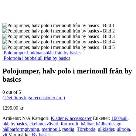
Polojumper i midnattsblått från by basics
Polotröja i bubbelull från by basics
Polojumper, halv polo i merinoull från by
basics
0
out of 5
( Det finns inga recensioner än. )
1295,00
kr
Artikelnr:
N/A
Kategori:
Kläder & accessoarer
Etiketter:
100%ull
,
blå
,
bybasics
,
ekelundsväveri
,
formcraft
,
hållbar
,
hållbardesign
,
hållbarformgivning
,
merinoull
,
randig
,
Töreboda
,
ullkläder
,
ulltröja
,
vit
Varumärke:
By basics