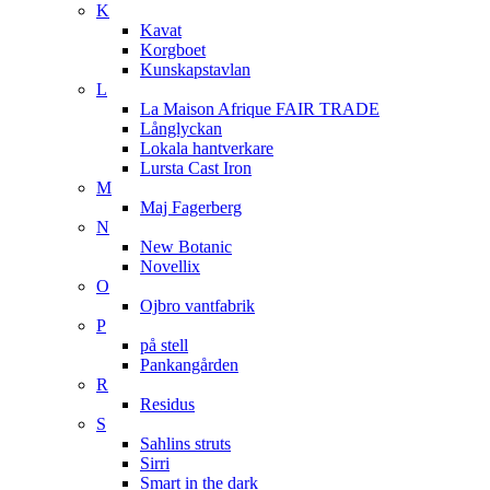
K
Kavat
Korgboet
Kunskapstavlan
L
La Maison Afrique FAIR TRADE
Långlyckan
Lokala hantverkare
Lursta Cast Iron
M
Maj Fagerberg
N
New Botanic
Novellix
O
Ojbro vantfabrik
P
på stell
Pankangården
R
Residus
S
Sahlins struts
Sirri
Smart in the dark