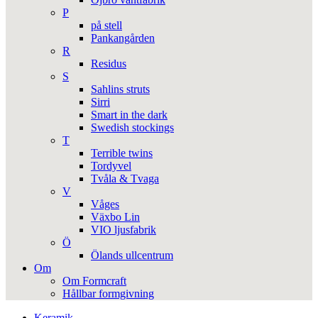
P
på stell
Pankangården
R
Residus
S
Sahlins struts
Sirri
Smart in the dark
Swedish stockings
T
Terrible twins
Tordyvel
Tvåla & Tvaga
V
Våges
Växbo Lin
VIO ljusfabrik
Ö
Ölands ullcentrum
Om
Om Formcraft
Hållbar formgivning
Keramik