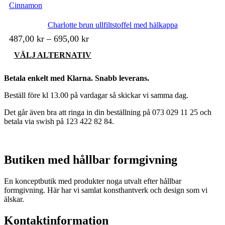
Cinnamon
olika
alternativen
kan
Charlotte brun ullfiltstoffel med hälkappa
väljas
487,00
kr
–
695,00
kr
på
produktsidan
Den
VÄLJ ALTERNATIV
här
produkten
Betala enkelt med Klarna. Snabb leverans.
har
flera
Beställ före kl 13.00 på vardagar så skickar vi samma dag.
varianter.
De
Det går även bra att ringa in din beställning på 073 029 11 25 och
olika
betala via swish på 123 422 82 84.
alternativen
kan
väljas
på
Butiken med hållbar formgivning
produktsidan
En konceptbutik med produkter noga utvalt efter hållbar
formgivning. Här har vi samlat konsthantverk och design som vi
älskar.
Kontaktinformation