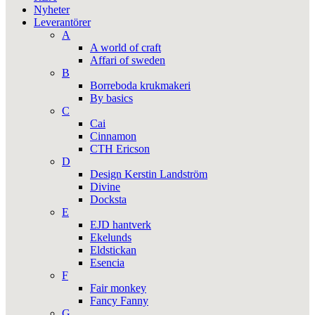
Nyheter
Leverantörer
A
A world of craft
Affari of sweden
B
Borreboda krukmakeri
By basics
C
Cai
Cinnamon
CTH Ericson
D
Design Kerstin Landström
Divine
Docksta
E
EJD hantverk
Ekelunds
Eldstickan
Esencia
F
Fair monkey
Fancy Fanny
G