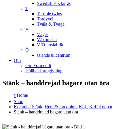
Swedish stockings
T
Terrible twins
Tordyvel
Tvåla & Tvaga
V
Våges
Växbo Lin
VIO ljusfabrik
Ö
Ölands ullcentrum
Om
Om Formcraft
Hållbar formgivning
Stänk – handdrejad bägare utan öra
Home
Shop
Keramik
,
Stänk
,
Hem & inredning
,
Kök
,
Kaffekoppar
Stänk – handdrejad bägare utan öra