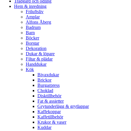
Trädgård och odling
Hem & inredning
Friluftsliv
Amplar
Alfons Åberg
Badrum
Barn
Böcker
Borstar
Dekoration
Dukar & löpare
Filtar & plädar
Handdukar
Kök
Bivaxdukar
Brickor
Burgarpress
Choklad
Disktillbehör
Fat & assietter
Grytunderlägg & grytlappar
Kaffekoppar
Kaffetillbehör
Krukor & vaser
Kuddar