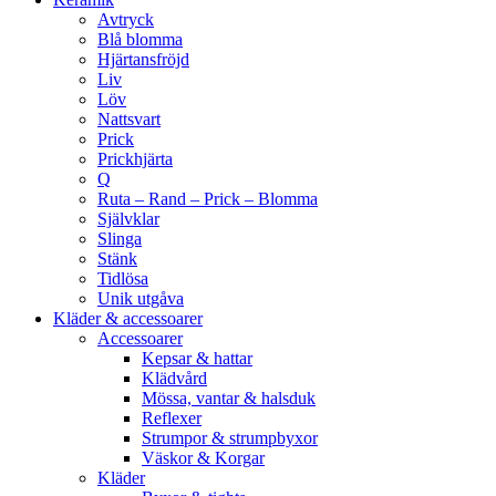
Avtryck
Blå blomma
Hjärtansfröjd
Liv
Löv
Nattsvart
Prick
Prickhjärta
Q
Ruta – Rand – Prick – Blomma
Självklar
Slinga
Stänk
Tidlösa
Unik utgåva
Kläder & accessoarer
Accessoarer
Kepsar & hattar
Klädvård
Mössa, vantar & halsduk
Reflexer
Strumpor & strumpbyxor
Väskor & Korgar
Kläder