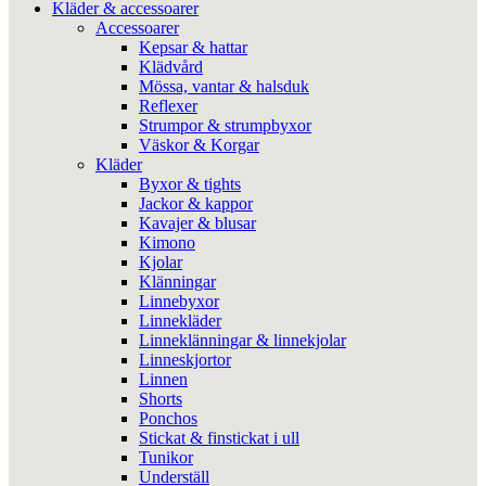
Kläder & accessoarer
Accessoarer
Kepsar & hattar
Klädvård
Mössa, vantar & halsduk
Reflexer
Strumpor & strumpbyxor
Väskor & Korgar
Kläder
Byxor & tights
Jackor & kappor
Kavajer & blusar
Kimono
Kjolar
Klänningar
Linnebyxor
Linnekläder
Linneklänningar & linnekjolar
Linneskjortor
Linnen
Shorts
Ponchos
Stickat & finstickat i ull
Tunikor
Underställ