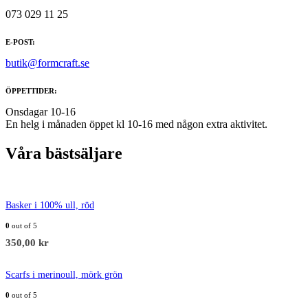
073 029 11 25
E-POST:
butik@formcraft.se
ÖPPETTIDER:
Onsdagar 10-16
En helg i månaden öppet kl 10-16 med någon extra aktivitet.
Våra bästsäljare
Basker i 100% ull, röd
0
out of 5
350,00
kr
Scarfs i merinoull, mörk grön
0
out of 5