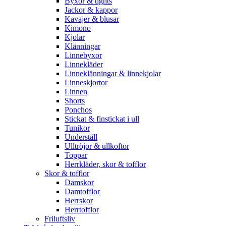
Byxor & tights
Jackor & kappor
Kavajer & blusar
Kimono
Kjolar
Klänningar
Linnebyxor
Linnekläder
Linneklänningar & linnekjolar
Linneskjortor
Linnen
Shorts
Ponchos
Stickat & finstickat i ull
Tunikor
Underställ
Ulltröjor & ullkoftor
Toppar
Herrkläder, skor & tofflor
Skor & tofflor
Damskor
Damtofflor
Herrskor
Herrtofflor
Friluftsliv