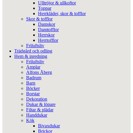
Ulltröjor & ullkoftor
Toppar
Herrkläder, skor & tofflor
Skor & tofflor
Damskor
Damtofflor
Herrskor
Herrtofflor
Friluftsliv
Trädgård och odling
Hem & inredning
Friluftsliv
Amplar
Alfons Åberg
Badrum
Barn
Böcker
Borstar
Dekoration
Dukar & löpare
Filtar & plädar
Handdukar
Kök
Bivaxdukar
Brickor