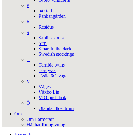
P
på stell
Pankangården
R
Residus
S
Sahlins struts
Sirri
Smart in the dark
Swedish stockings
T
Terrible twins
Tordyvel
Tvåla & Tvaga
V
Våges
Växbo Lin
VIO ljusfabrik
Ö
Ölands ullcentrum
Om
Om Formcraft
Hållbar formgivning
Keramik