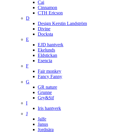
Cai
Cinnamon
CTH Ericson
D
Design Kerstin Landström
Divine
Docksta
E
EJD hantverk
Ekelunds
Eldstickan
Esencia
F
Fair monkey
Fancy Fanny
G
GR nature
Grunne
Gry&Sif
I
Iris hantverk
J
Jalfe
Janus
Jordnära