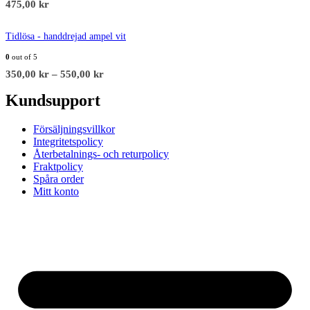
475,00
kr
Tidlösa - handdrejad ampel vit
0
out of 5
350,00
kr
–
550,00
kr
Kundsupport
Försäljningsvillkor
Integritetspolicy
Återbetalnings- och returpolicy
Fraktpolicy
Spåra order
Mitt konto