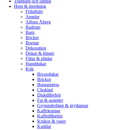
Trädgård och odling
Hem & inredning
Friluftsliv
Amplar
Alfons Åberg
Badrum
Barn
Böcker
Borstar
Dekoration
Dukar & löpare
Filtar & plädar
Handdukar
Kök
Bivaxdukar
Brickor
Burgarpress
Choklad
Disktillbehör
Fat & assietter
Grytunderlägg & grytlappar
Kaffekoppar
Kaffetillbehör
Krukor & vaser
Kuddar