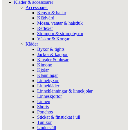
Kläder & accessoarer
Accessoarer
Kepsar & hattar
Klädvård
Mössa, vantar & halsduk
Reflexer
Strumpor & strumpbyxor
Väskor & Korgar
Kläder
Byxor & tights
Jackor & kappor
Kavajer & blusar
Kimono
Kjolar
Klänningar
Linnebyxor
Linnekläder
Linneklänningar & linnekjolar
Linneskjortor
Linnen
Shorts
Ponchos
Stickat & finstickat i ull
Tunikor
Underställ