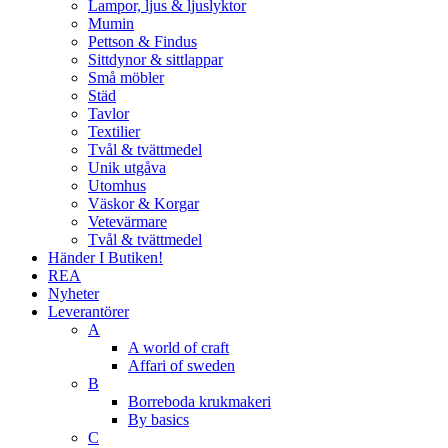
Lampor, ljus & ljuslyktor
Mumin
Pettson & Findus
Sittdynor & sittlappar
Små möbler
Städ
Tavlor
Textilier
Tvål & tvättmedel
Unik utgåva
Utomhus
Väskor & Korgar
Vetevärmare
Tvål & tvättmedel
Händer I Butiken!
REA
Nyheter
Leverantörer
A
A world of craft
Affari of sweden
B
Borreboda krukmakeri
By basics
C