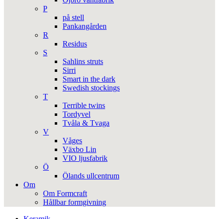
P
på stell
Pankangården
R
Residus
S
Sahlins struts
Sirri
Smart in the dark
Swedish stockings
T
Terrible twins
Tordyvel
Tvåla & Tvaga
V
Våges
Växbo Lin
VIO ljusfabrik
Ö
Ölands ullcentrum
Om
Om Formcraft
Hållbar formgivning
Keramik