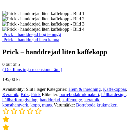
Prick – handdrejad hög temugg
Prick – handdrejad liten kanna
Prick – handdrejad liten kaffekopp
0
out of 5
( Det finns inga recensioner än. )
195,00
kr
Availability:
Slut i lager
Kategorier:
Hem & inredning
,
Kaffekoppar
,
Keramik
,
Kök
,
Prick
Etiketter:
borrebodakrukmakeri
,
hållbardesign
,
hållbarformgivning
,
handdrejad
,
kaffemugg
,
keramik
,
konsthantverk
,
kopp
,
mugg
Varumärke:
Borreboda krukmakeri