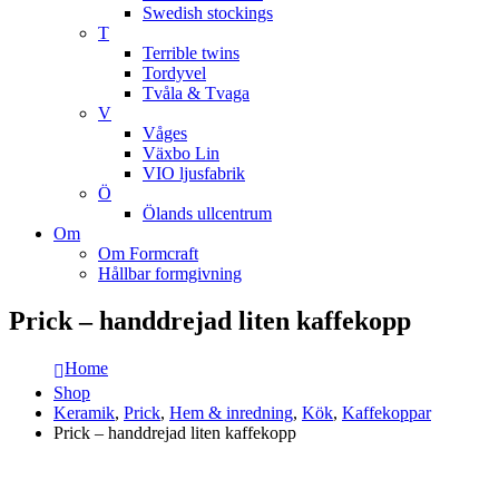
Swedish stockings
T
Terrible twins
Tordyvel
Tvåla & Tvaga
V
Våges
Växbo Lin
VIO ljusfabrik
Ö
Ölands ullcentrum
Om
Om Formcraft
Hållbar formgivning
Prick – handdrejad liten kaffekopp
Home
Shop
Keramik
,
Prick
,
Hem & inredning
,
Kök
,
Kaffekoppar
Prick – handdrejad liten kaffekopp