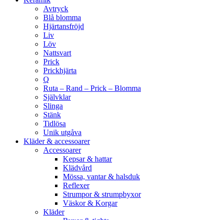
Avtryck
Blå blomma
Hjärtansfröjd
Liv
Löv
Nattsvart
Prick
Prickhjärta
Q
Ruta – Rand – Prick – Blomma
Självklar
Slinga
Stänk
Tidlösa
Unik utgåva
Kläder & accessoarer
Accessoarer
Kepsar & hattar
Klädvård
Mössa, vantar & halsduk
Reflexer
Strumpor & strumpbyxor
Väskor & Korgar
Kläder