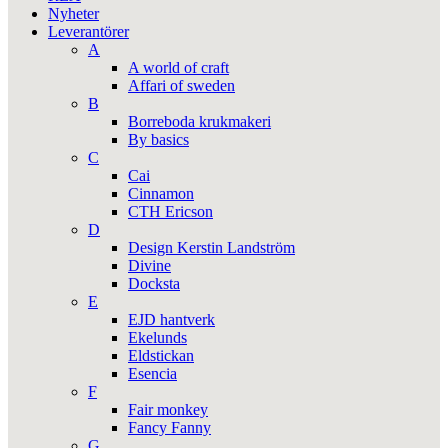
Nyheter
Leverantörer
A
A world of craft
Affari of sweden
B
Borreboda krukmakeri
By basics
C
Cai
Cinnamon
CTH Ericson
D
Design Kerstin Landström
Divine
Docksta
E
EJD hantverk
Ekelunds
Eldstickan
Esencia
F
Fair monkey
Fancy Fanny
G