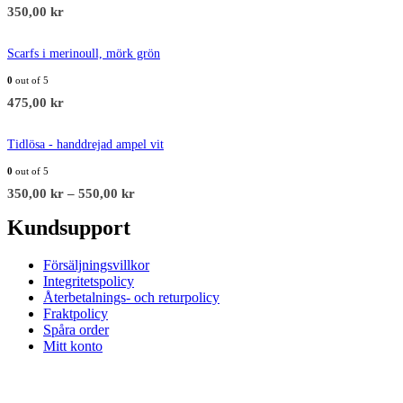
350,00
kr
Scarfs i merinoull, mörk grön
0
out of 5
475,00
kr
Tidlösa - handdrejad ampel vit
0
out of 5
350,00
kr
–
550,00
kr
Kundsupport
Försäljningsvillkor
Integritetspolicy
Återbetalnings- och returpolicy
Fraktpolicy
Spåra order
Mitt konto