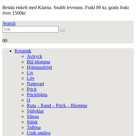
Betala enkelt med Klarna. Snabb leverans. Frakt 89 kr, gratis frakt
över 1500kr
Search
0
0
Keramik
Avtryck
Blå blomma
Hjärtansfröjd
Liv
Löv
Nattsvart
Prick
Prickhjärta
Q
Ruta – Rand – Prick – Blomma
Självklar
Slinga
Stänk
Tidlösa
Unik utgåva