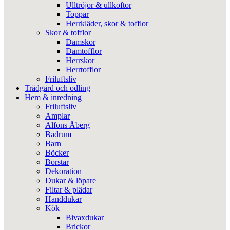
Ulltröjor & ullkoftor
Toppar
Herrkläder, skor & tofflor
Skor & tofflor
Damskor
Damtofflor
Herrskor
Herrtofflor
Friluftsliv
Trädgård och odling
Hem & inredning
Friluftsliv
Amplar
Alfons Åberg
Badrum
Barn
Böcker
Borstar
Dekoration
Dukar & löpare
Filtar & plädar
Handdukar
Kök
Bivaxdukar
Brickor