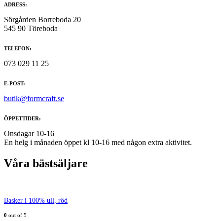
ADRESS:
Sörgården Borreboda 20
545 90 Töreboda
TELEFON:
073 029 11 25
E-POST:
butik@formcraft.se
ÖPPETTIDER:
Onsdagar 10-16
En helg i månaden öppet kl 10-16 med någon extra aktivitet.
Våra bästsäljare
Basker i 100% ull, röd
0
out of 5