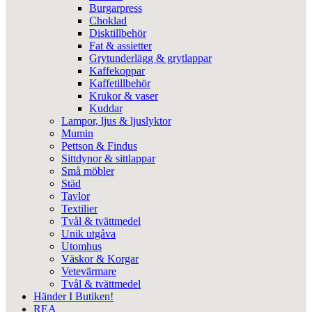
Burgarpress
Choklad
Disktillbehör
Fat & assietter
Grytunderlägg & grytlappar
Kaffekoppar
Kaffetillbehör
Krukor & vaser
Kuddar
Lampor, ljus & ljuslyktor
Mumin
Pettson & Findus
Sittdynor & sittlappar
Små möbler
Städ
Tavlor
Textilier
Tvål & tvättmedel
Unik utgåva
Utomhus
Väskor & Korgar
Vetevärmare
Tvål & tvättmedel
Händer I Butiken!
REA