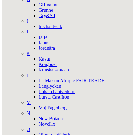
GR nature
Grunne
Gry&Sif
I
Iris hantverk
J
Jalfe
Janus
Jordnära
K
Kavat
Korgboet
Kunskapstavlan
L
La Maison Afrique FAIR TRADE
Långlyckan
Lokala hantverkare
Lursta Cast Iron
M
Maj Fagerberg
N
New Botanic
Novellix
O
Ojbro vantfabrik