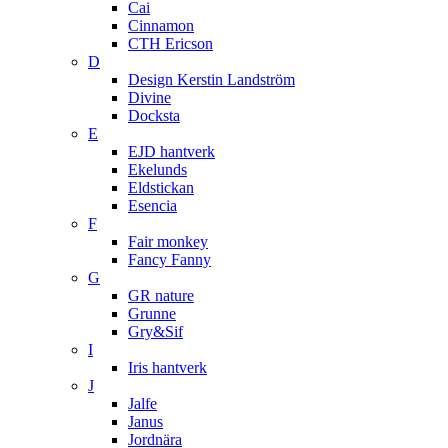
Cai
Cinnamon
CTH Ericson
D
Design Kerstin Landström
Divine
Docksta
E
EJD hantverk
Ekelunds
Eldstickan
Esencia
F
Fair monkey
Fancy Fanny
G
GR nature
Grunne
Gry&Sif
I
Iris hantverk
J
Jalfe
Janus
Jordnära