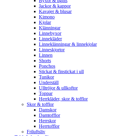
Byxor & tights
Jackor & kappor
Kavajer & blusar
Kimono
Kjolar
Klänningar
Linnebyxor
Linnekläder
Linneklänningar & linnekjolar
Linneskjortor
Linnen
Shorts
Ponchos
Stickat & finstickat i ull
Tunikor
Underställ
Ulltröjor & ullkoftor
Toppar
Herrkläder, skor & tofflor
Skor & tofflor
Damskor
Damtofflor
Herrskor
Herrtofflor
Friluftsliv