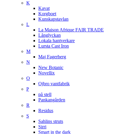
K
Kavat
Korgboet
Kunskapstavlan
L
La Maison Afrique FAIR TRADE
Långlyckan
Lokala hantverkare
Lursta Cast Iron
M
Maj Fagerberg
N
New Botanic
Novellix
O
Ojbro vantfabrik
P
på stell
Pankangården
R
Residus
S
Sahlins struts
Sirri
Smart in the dark