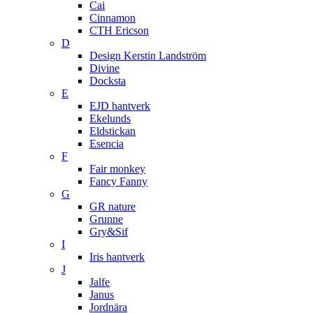
Cai
Cinnamon
CTH Ericson
D
Design Kerstin Landström
Divine
Docksta
E
EJD hantverk
Ekelunds
Eldstickan
Esencia
F
Fair monkey
Fancy Fanny
G
GR nature
Grunne
Gry&Sif
I
Iris hantverk
J
Jalfe
Janus
Jordnära