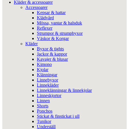
Kläder & accessoarer
Accessoarer
Kepsar & hattar
Klädvård
Mössa, vantar & halsduk
Reflexer
Strumpor & strumpbyxor
Väskor & Korgar
Kläder
Byxor & tights
Jackor & kappor
Kavajer & blusar
Kimono
Kjolar
Klänningar
Linnebyxor
Linnekläder
Linneklänningar & linnekjolar
Linneskjortor
Linnen
Shorts
Ponchos
Stickat & finstickat i ull
Tunikor
Underställ