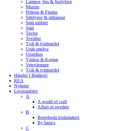
Lampor, ljus & ljuslyktor
Mumin
Pettson & Findus
Sittdynor & sittlappar
Små möbler
Städ
Tavlor
Textilier
Tvål & tvättmedel
Unik utgåva
Utomhus
Väskor & Korgar
Vetevärmare
Tvål & tvättmedel
Händer I Butiken!
REA
Nyheter
Leverantörer
A
A world of craft
Affari of sweden
B
Borreboda krukmakeri
By basics
C