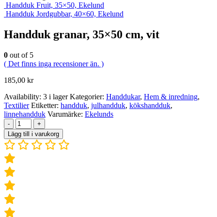
Handduk Fruit, 35×50, Ekelund
Handduk Jordgubbar, 40×60, Ekelund
Handduk granar, 35×50 cm, vit
0
out of 5
( Det finns inga recensioner än. )
185,00
kr
Availability:
3 i lager
Kategorier:
Handdukar
,
Hem & inredning
,
Textilier
Etiketter:
handduk
,
julhandduk
,
kökshandduk
,
linnehandduk
Varumärke:
Ekelunds
-
+
Lägg till i varukorg