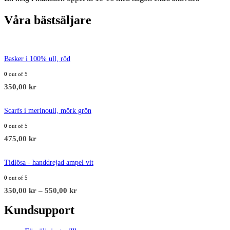
Våra bästsäljare
Basker i 100% ull, röd
0
out of 5
350,00
kr
Scarfs i merinoull, mörk grön
0
out of 5
475,00
kr
Tidlösa - handdrejad ampel vit
0
out of 5
350,00
kr
–
550,00
kr
Kundsupport