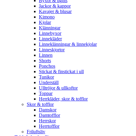
Byxor & tights
Jackor & kappor
Kavajer & blusar
Kimono
Kjolar
Klänningar
Linnebyxor
Linnekläder
Linneklänningar & linnekjolar
Linneskjortor
Linnen
Shorts
Ponchos
Stickat & finstickat i ull
Tunikor
Underställ
Ulltröjor & ullkoftor
Toppar
Herrkläder, skor & tofflor
Skor & tofflor
Damskor
Damtofflor
Herrskor
Herrtofflor
Friluftsliv