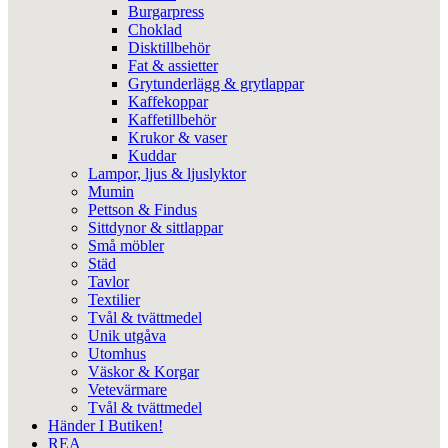
Burgarpress
Choklad
Disktillbehör
Fat & assietter
Grytunderlägg & grytlappar
Kaffekoppar
Kaffetillbehör
Krukor & vaser
Kuddar
Lampor, ljus & ljuslyktor
Mumin
Pettson & Findus
Sittdynor & sittlappar
Små möbler
Städ
Tavlor
Textilier
Tvål & tvättmedel
Unik utgåva
Utomhus
Väskor & Korgar
Vetevärmare
Tvål & tvättmedel
Händer I Butiken!
REA