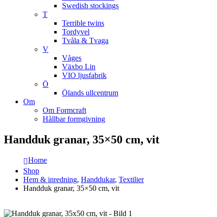
Swedish stockings
T
Terrible twins
Tordyvel
Tvåla & Tvaga
V
Våges
Växbo Lin
VIO ljusfabrik
Ö
Ölands ullcentrum
Om
Om Formcraft
Hållbar formgivning
Handduk granar, 35×50 cm, vit
Home
Shop
Hem & inredning
,
Handdukar
,
Textilier
Handduk granar, 35×50 cm, vit