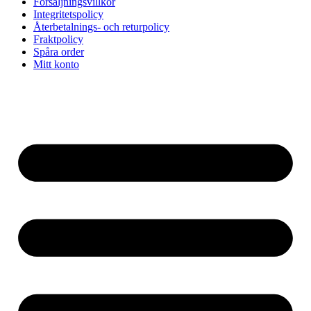
Försäljningsvillkor
Integritetspolicy
Återbetalnings- och returpolicy
Fraktpolicy
Spåra order
Mitt konto