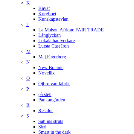
K
Kavat
Korgboet
Kunskapstavlan
L
La Maison Afrique FAIR TRADE
Långlyckan
Lokala hantverkare
Lursta Cast Iron
M
Maj Fagerberg
N
New Botanic
Novellix
O
Ojbro vantfabrik
P
på stell
Pankangården
R
Residus
S
Sahlins struts
Sirri
Smart in the dark