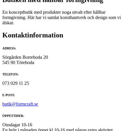
En konceptbutik med produkter noga utvalt efter hållbar
formgivning. Här har vi samlat konsthantverk och design som vi
älskar.
Kontaktinformation
ADRESS:
Sörgården Borreboda 20
545 90 Töreboda
TELEFON:
073 029 11 25
E-POST:
butik@formcraft.se
ÖPPETTIDER:
Onsdagar 10-16
En helg i månaden öppet kl 10-16 med någon extra aktivitet.