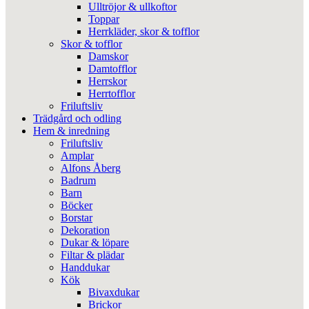
Ulltröjor & ullkoftor
Toppar
Herrkläder, skor & tofflor
Skor & tofflor
Damskor
Damtofflor
Herrskor
Herrtofflor
Friluftsliv
Trädgård och odling
Hem & inredning
Friluftsliv
Amplar
Alfons Åberg
Badrum
Barn
Böcker
Borstar
Dekoration
Dukar & löpare
Filtar & plädar
Handdukar
Kök
Bivaxdukar
Brickor