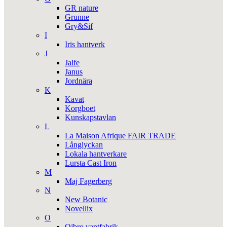
GR nature
Grunne
Gry&Sif
I
Iris hantverk
J
Jalfe
Janus
Jordnära
K
Kavat
Korgboet
Kunskapstavlan
L
La Maison Afrique FAIR TRADE
Långlyckan
Lokala hantverkare
Lursta Cast Iron
M
Maj Fagerberg
N
New Botanic
Novellix
O
Ojbro vantfabrik