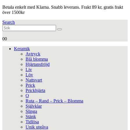
Betala enkelt med Klarna. Snabb leverans. Frakt 89 kr, gratis frakt
över 1500kr
Search
0
0
Keramik
Avtryck
Blå blomma
Hjärtansfröjd
Liv
Löv
Nattsvart
Prick
Prickhjärta
Q
Ruta – Rand – Prick – Blomma
Självklar
Slinga
Stänk
Tidlösa
Unik utgåva