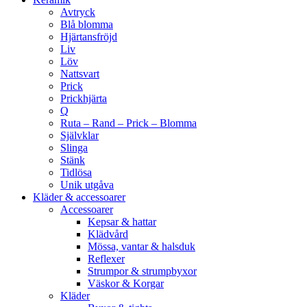
Avtryck
Blå blomma
Hjärtansfröjd
Liv
Löv
Nattsvart
Prick
Prickhjärta
Q
Ruta – Rand – Prick – Blomma
Självklar
Slinga
Stänk
Tidlösa
Unik utgåva
Kläder & accessoarer
Accessoarer
Kepsar & hattar
Klädvård
Mössa, vantar & halsduk
Reflexer
Strumpor & strumpbyxor
Väskor & Korgar
Kläder