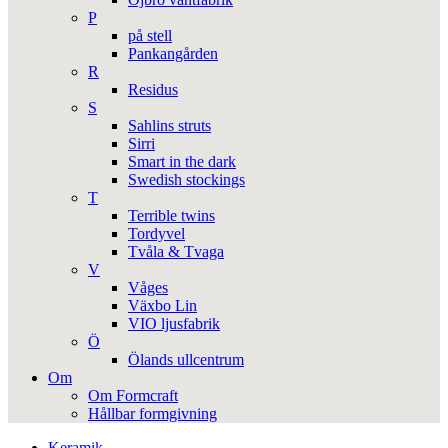
P
på stell
Pankangården
R
Residus
S
Sahlins struts
Sirri
Smart in the dark
Swedish stockings
T
Terrible twins
Tordyvel
Tvåla & Tvaga
V
Våges
Växbo Lin
VIO ljusfabrik
Ö
Ölands ullcentrum
Om
Om Formcraft
Hållbar formgivning
Keramik