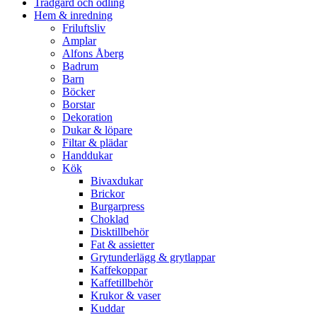
Trädgård och odling
Hem & inredning
Friluftsliv
Amplar
Alfons Åberg
Badrum
Barn
Böcker
Borstar
Dekoration
Dukar & löpare
Filtar & plädar
Handdukar
Kök
Bivaxdukar
Brickor
Burgarpress
Choklad
Disktillbehör
Fat & assietter
Grytunderlägg & grytlappar
Kaffekoppar
Kaffetillbehör
Krukor & vaser
Kuddar