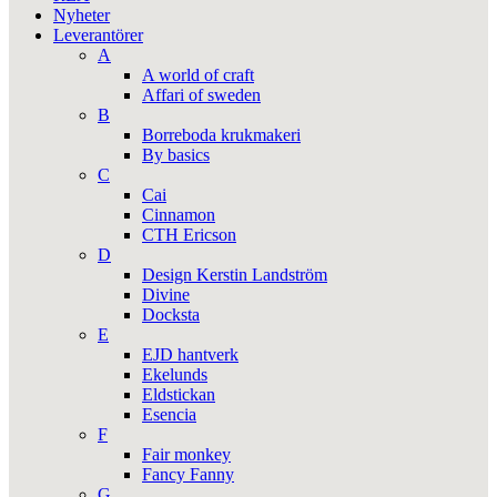
Nyheter
Leverantörer
A
A world of craft
Affari of sweden
B
Borreboda krukmakeri
By basics
C
Cai
Cinnamon
CTH Ericson
D
Design Kerstin Landström
Divine
Docksta
E
EJD hantverk
Ekelunds
Eldstickan
Esencia
F
Fair monkey
Fancy Fanny
G