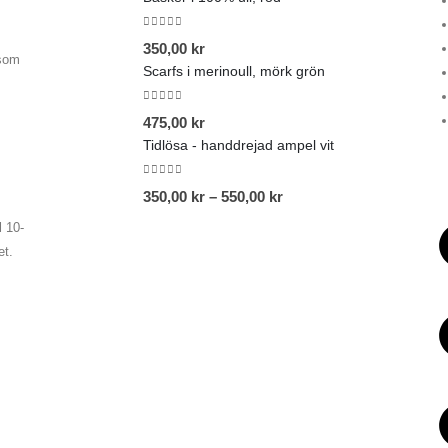
0
out of 5
350,00
kr
 som
Scarfs i merinoull, mörk grön
0
out of 5
475,00
kr
Tidlösa - handdrejad ampel vit
0
out of 5
350,00
kr
–
550,00
kr
 10-
et.