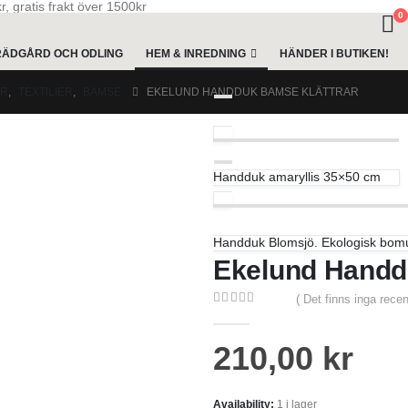
, gratis frakt över 1500kr
0
RÄDGÅRD OCH ODLING
HEM & INREDNING
HÄNDER I BUTIKEN!
AR
,
TEXTILIER
,
BAMSE
EKELUND HANDDUK BAMSE KLÄTTRAR
Handduk amaryllis 35×50 cm
Handduk Blomsjö. Ekologisk bomu
Ekelund Handd
( Det finns inga recen
0
out of 5
210,00
kr
Availability:
1 i lager