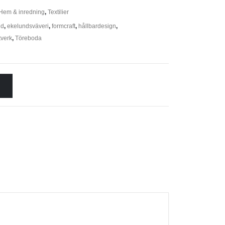
Hem & inredning
,
Textilier
nd
,
ekelundsväveri
,
formcraft
,
hållbardesign
,
tverk
,
Töreboda