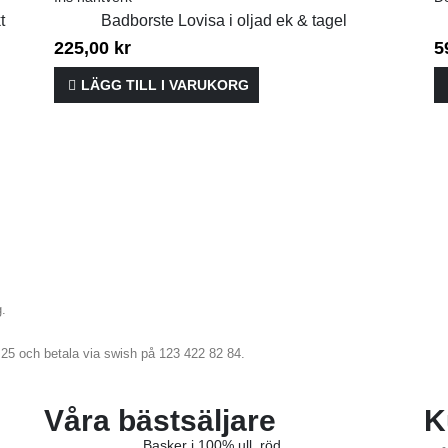
t
Badborste Lovisa i oljad ek & tagel
225,00
kr
5
LÄGG TILL I VARUKORG
g.
1 25 och betala via swish på 123 422 82 84.
Våra bästsäljare
K
Basker i 100% ull, röd