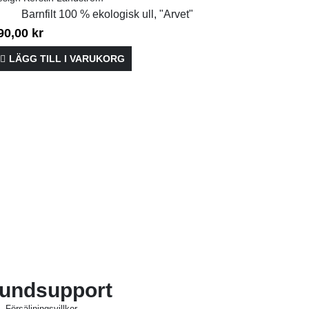
Barnfilt 100 % ekologisk ull, "Arvet"
Barnfilt 1
90,00
kr
590,00
kr
LÄGG TILL I VARUKORG
LÄGG T
undsupport
Försäljningsvillkor