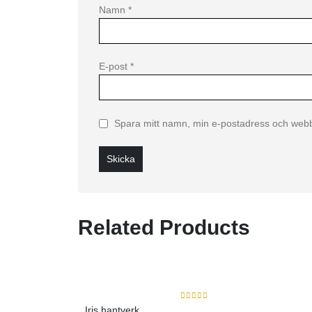
Namn
*
E-post
*
Spara mitt namn, min e-postadress och webbp
Related Products
0
out of 5
Iris hantverk