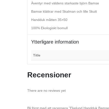
Äventyr med väldens starkaste björn Bamse
Bamse klättrar med Skalman och lille Skutt
Handduk måtten 35×50
100% Ekologiskt bomull
Ytterligare information
Title
Recensioner
There are no reviews yet
Bli först med att recensera ”Ekelund Handduk Bamse 