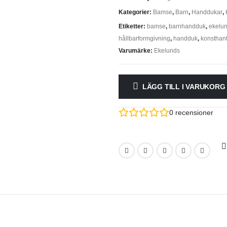
Kategorier:
Bamse
,
Barn
,
Handdukar
,
Etiketter:
bamse
,
barnhandduk
,
ekelu
hållbarformgivning
,
handduk
,
konsthan
Varumärke:
Ekelunds
LÄGG TILL I VARUKORG
0
recensioner