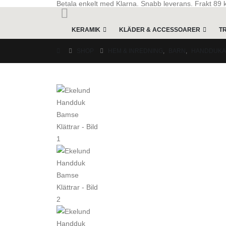
Betala enkelt med Klarna. Snabb leverans. Frakt 89 kr
KERAMIK
KLÄDER & ACCESSOARER
T
SHOP
HEM & INREDNING
,
BARN
,
HANDDUK