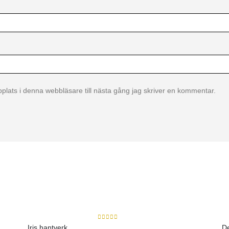
lats i denna webbläsare till nästa gång jag skriver en kommentar.
0
out of 5
Iris hantverk
De