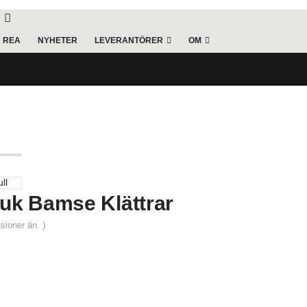
REA
NYHETER
LEVERANTÖRER
OM
ll
uk Bamse Klättrar
sioner än. )