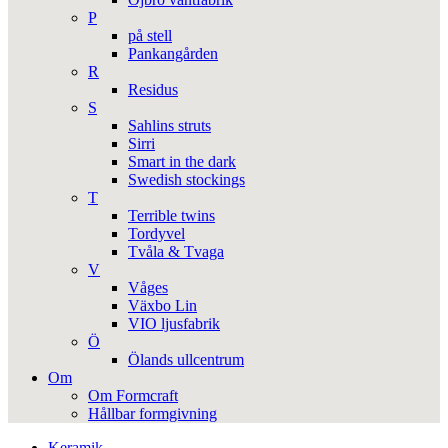
P
på stell
Pankangården
R
Residus
S
Sahlins struts
Sirri
Smart in the dark
Swedish stockings
T
Terrible twins
Tordyvel
Tvåla & Tvaga
V
Våges
Växbo Lin
VIO ljusfabrik
Ö
Ölands ullcentrum
Om
Om Formcraft
Hållbar formgivning
Keramik