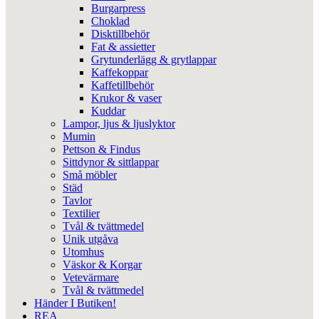
Burgarpress
Choklad
Disktillbehör
Fat & assietter
Grytunderlägg & grytlappar
Kaffekoppar
Kaffetillbehör
Krukor & vaser
Kuddar
Lampor, ljus & ljuslyktor
Mumin
Pettson & Findus
Sittdynor & sittlappar
Små möbler
Städ
Tavlor
Textilier
Tvål & tvättmedel
Unik utgåva
Utomhus
Väskor & Korgar
Vetevärmare
Tvål & tvättmedel
Händer I Butiken!
REA