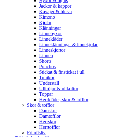
Byxor & tights
Jackor & kappor
Kavajer & blusar
Kimono
Kjolar
Klänningar
Linnebyxor
Linnekläder
Linneklänningar & linnekjolar
Linneskjortor
Linnen
Shorts
Ponchos
Stickat & finstickat i ull
Tunikor
Underställ
Ulltröjor & ullkoftor
Toppar
Herrkläder, skor & tofflor
Skor & tofflor
Damskor
Damtofflor
Herrskor
Herrtofflor
Friluftsliv