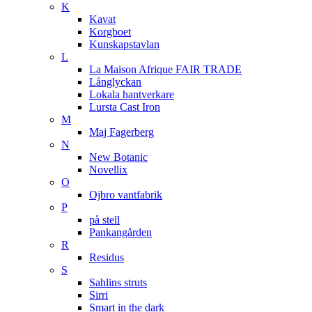
K
Kavat
Korgboet
Kunskapstavlan
L
La Maison Afrique FAIR TRADE
Långlyckan
Lokala hantverkare
Lursta Cast Iron
M
Maj Fagerberg
N
New Botanic
Novellix
O
Ojbro vantfabrik
P
på stell
Pankangården
R
Residus
S
Sahlins struts
Sirri
Smart in the dark