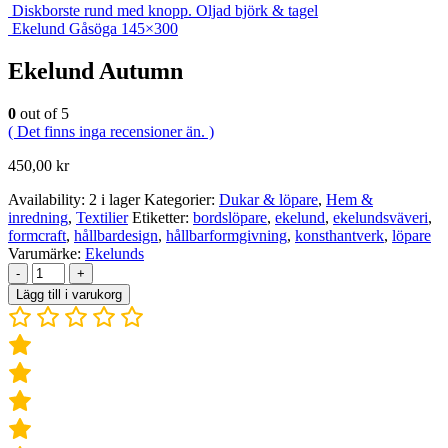
Diskborste rund med knopp. Oljad björk & tagel
Ekelund Gåsöga 145×300
Ekelund Autumn
0
out of 5
( Det finns inga recensioner än. )
450,00
kr
Availability:
2 i lager
Kategorier:
Dukar & löpare
,
Hem &
inredning
,
Textilier
Etiketter:
bordslöpare
,
ekelund
,
ekelundsväveri
,
formcraft
,
hållbardesign
,
hållbarformgivning
,
konsthantverk
,
löpare
Varumärke:
Ekelunds
-
+
Lägg till i varukorg