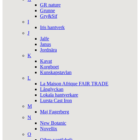
GR nature
Grunne
Gry&Sif
I
Iris hantverk
J
Jalfe
Janus
Jordnära
K
Kavat
Korgboet
Kunskapstavlan
L
La Maison Afrique FAIR TRADE
Långlyckan
Lokala hantverkare
Lursta Cast Iron
M
Maj Fagerberg
N
New Botanic
Novellix
O
Ojbro vantfabrik