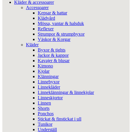
Kläder & accessoarer
Accessoarer
Kepsar & hattar
Klädvård
Mössa, vantar & halsduk
Reflexer
Strumpor & strumpbyxor
Väskor & Korgar
Kläder
Byxor & tights
Jackor & kappor
Kavajer & blusar
Kimono
Kjolar
Klänningar
Linnebyxor
Linnekläder
Linneklänningar & linnekjolar
Linneskjortor
Linnen
Shorts
Ponchos
Stickat & finstickat i ull
Tunikor
Underställ