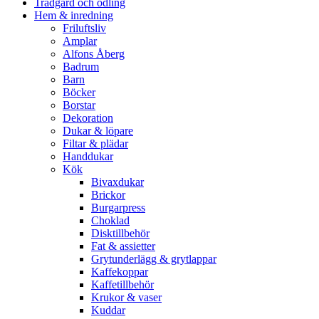
Trädgård och odling
Hem & inredning
Friluftsliv
Amplar
Alfons Åberg
Badrum
Barn
Böcker
Borstar
Dekoration
Dukar & löpare
Filtar & plädar
Handdukar
Kök
Bivaxdukar
Brickor
Burgarpress
Choklad
Disktillbehör
Fat & assietter
Grytunderlägg & grytlappar
Kaffekoppar
Kaffetillbehör
Krukor & vaser
Kuddar