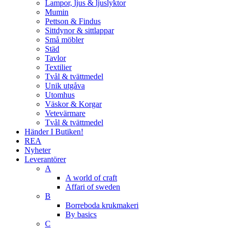
Lampor, ljus & ljuslyktor
Mumin
Pettson & Findus
Sittdynor & sittlappar
Små möbler
Städ
Tavlor
Textilier
Tvål & tvättmedel
Unik utgåva
Utomhus
Väskor & Korgar
Vetevärmare
Tvål & tvättmedel
Händer I Butiken!
REA
Nyheter
Leverantörer
A
A world of craft
Affari of sweden
B
Borreboda krukmakeri
By basics
C