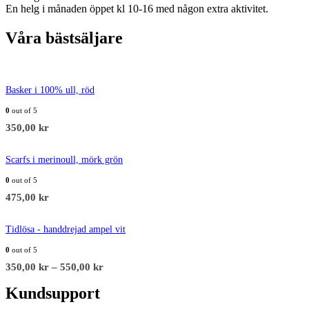
En helg i månaden öppet kl 10-16 med någon extra aktivitet.
Våra bästsäljare
Basker i 100% ull, röd
0
out of 5
350,00
kr
Scarfs i merinoull, mörk grön
0
out of 5
475,00
kr
Tidlösa - handdrejad ampel vit
0
out of 5
350,00
kr
–
550,00
kr
Kundsupport