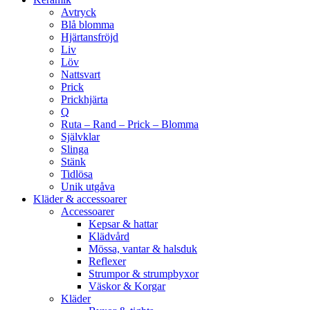
Avtryck
Blå blomma
Hjärtansfröjd
Liv
Löv
Nattsvart
Prick
Prickhjärta
Q
Ruta – Rand – Prick – Blomma
Självklar
Slinga
Stänk
Tidlösa
Unik utgåva
Kläder & accessoarer
Accessoarer
Kepsar & hattar
Klädvård
Mössa, vantar & halsduk
Reflexer
Strumpor & strumpbyxor
Väskor & Korgar
Kläder