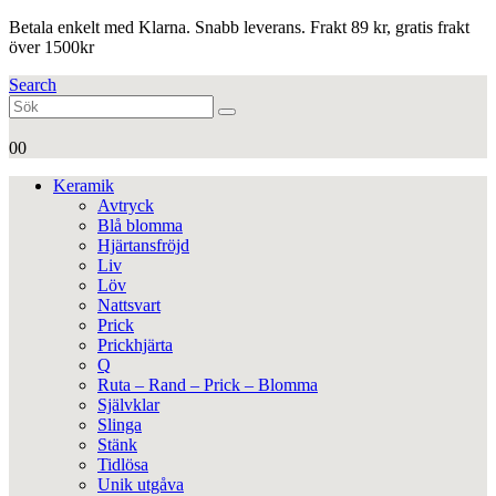
Betala enkelt med Klarna. Snabb leverans. Frakt 89 kr, gratis frakt
över 1500kr
Search
0
0
Keramik
Avtryck
Blå blomma
Hjärtansfröjd
Liv
Löv
Nattsvart
Prick
Prickhjärta
Q
Ruta – Rand – Prick – Blomma
Självklar
Slinga
Stänk
Tidlösa
Unik utgåva