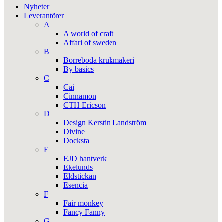
Nyheter
Leverantörer
A
A world of craft
Affari of sweden
B
Borreboda krukmakeri
By basics
C
Cai
Cinnamon
CTH Ericson
D
Design Kerstin Landström
Divine
Docksta
E
EJD hantverk
Ekelunds
Eldstickan
Esencia
F
Fair monkey
Fancy Fanny
G