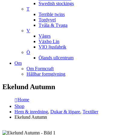
Swedish stockings
T
Terrible twins
Tordyvel
Tvåla & Tvaga
V
Våges
Växbo Lin
VIO ljusfabrik
Ö
Ölands ullcentrum
Om
Om Formcraft
Hållbar formgivning
Ekelund Autumn
Home
Shop
Hem & inredning
,
Dukar & löpare
,
Textilier
Ekelund Autumn