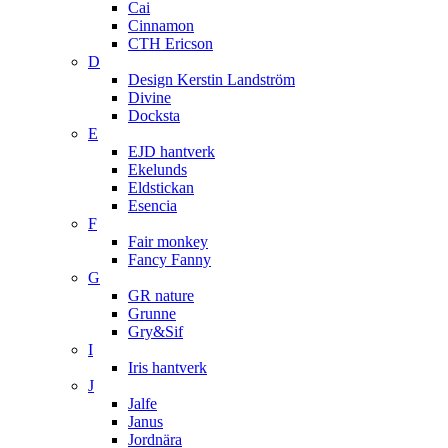
Cai
Cinnamon
CTH Ericson
D
Design Kerstin Landström
Divine
Docksta
E
EJD hantverk
Ekelunds
Eldstickan
Esencia
F
Fair monkey
Fancy Fanny
G
GR nature
Grunne
Gry&Sif
I
Iris hantverk
J
Jalfe
Janus
Jordnära