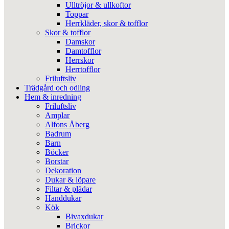
Ulltröjor & ullkoftor
Toppar
Herrkläder, skor & tofflor
Skor & tofflor
Damskor
Damtofflor
Herrskor
Herrtofflor
Friluftsliv
Trädgård och odling
Hem & inredning
Friluftsliv
Amplar
Alfons Åberg
Badrum
Barn
Böcker
Borstar
Dekoration
Dukar & löpare
Filtar & plädar
Handdukar
Kök
Bivaxdukar
Brickor