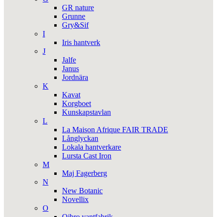
GR nature
Grunne
Gry&Sif
I
Iris hantverk
J
Jalfe
Janus
Jordnära
K
Kavat
Korgboet
Kunskapstavlan
L
La Maison Afrique FAIR TRADE
Långlyckan
Lokala hantverkare
Lursta Cast Iron
M
Maj Fagerberg
N
New Botanic
Novellix
O
Ojbro vantfabrik