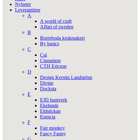
Nyheter
Leverantörer
A
A world of craft
Affari of sweden
B
Borreboda krukmakeri
By basics
C
Cai
Cinnamon
CTH Ericson
D
Design Kerstin Landström
Divine
Docksta
E
EJD hantverk
Ekelunds
Eldstickan
Esencia
F
Fair monkey
Fancy Fanny
G