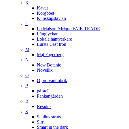
K
Kavat
Korgboet
Kunskapstavlan
L
La Maison Afrique FAIR TRADE
Långlyckan
Lokala hantverkare
Lursta Cast Iron
M
Maj Fagerberg
N
New Botanic
Novellix
O
Ojbro vantfabrik
P
på stell
Pankangården
R
Residus
S
Sahlins struts
Sirri
Smart in the dark