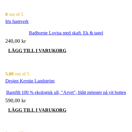
0
out of 5
Iris hantverk
Badborste Lovisa med skaft. Ek & tagel
240,00
kr
LÄGG TILL I VARUKORG
5.00
out of 5
Design Kerstin Landström
Barnfilt 100 % ekologisk ull, "Arvet", blått mönster på vit botten
590,00
kr
LÄGG TILL I VARUKORG