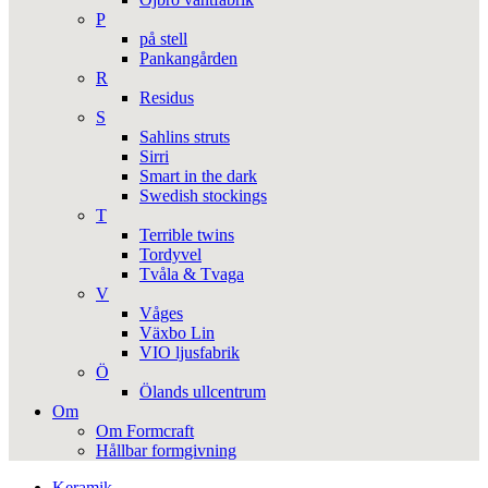
P
på stell
Pankangården
R
Residus
S
Sahlins struts
Sirri
Smart in the dark
Swedish stockings
T
Terrible twins
Tordyvel
Tvåla & Tvaga
V
Våges
Växbo Lin
VIO ljusfabrik
Ö
Ölands ullcentrum
Om
Om Formcraft
Hållbar formgivning
Keramik