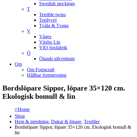
Swedish stockings
T
Terrible twins
Tordyvel
Tvåla & Tvaga
V
Våges
Växbo Lin
VIO ljusfabrik
Ö
Ölands ullcentrum
Om
Om Formcraft
Hållbar formgivning
Bordslöpare Sippor, löpare 35×120 cm.
Ekologisk bomull & lin
Home
Shop
Hem & inredning
,
Dukar & löpare
,
Textilier
Bordslöpare Sippor, löpare 35×120 cm. Ekologisk bomull &
lin