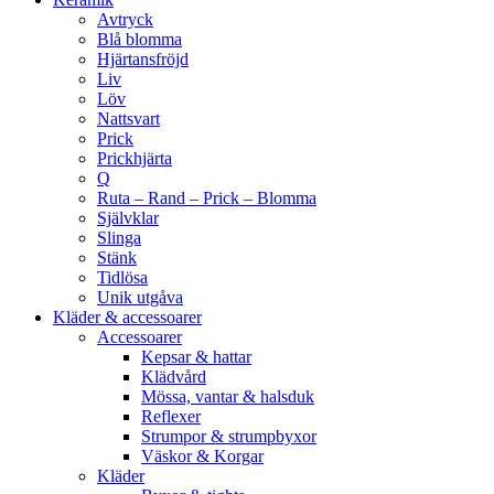
Avtryck
Blå blomma
Hjärtansfröjd
Liv
Löv
Nattsvart
Prick
Prickhjärta
Q
Ruta – Rand – Prick – Blomma
Självklar
Slinga
Stänk
Tidlösa
Unik utgåva
Kläder & accessoarer
Accessoarer
Kepsar & hattar
Klädvård
Mössa, vantar & halsduk
Reflexer
Strumpor & strumpbyxor
Väskor & Korgar
Kläder