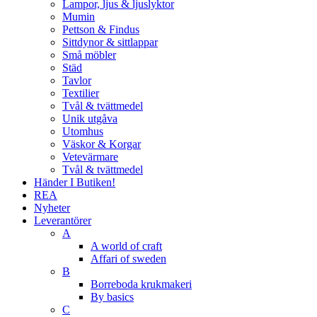
Lampor, ljus & ljuslyktor
Mumin
Pettson & Findus
Sittdynor & sittlappar
Små möbler
Städ
Tavlor
Textilier
Tvål & tvättmedel
Unik utgåva
Utomhus
Väskor & Korgar
Vetevärmare
Tvål & tvättmedel
Händer I Butiken!
REA
Nyheter
Leverantörer
A
A world of craft
Affari of sweden
B
Borreboda krukmakeri
By basics
C