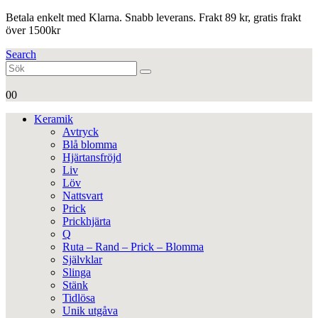
Betala enkelt med Klarna. Snabb leverans. Frakt 89 kr, gratis frakt
över 1500kr
Search
0
0
Keramik
Avtryck
Blå blomma
Hjärtansfröjd
Liv
Löv
Nattsvart
Prick
Prickhjärta
Q
Ruta – Rand – Prick – Blomma
Självklar
Slinga
Stänk
Tidlösa
Unik utgåva