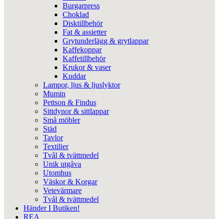
Burgarpress
Choklad
Disktillbehör
Fat & assietter
Grytunderlägg & grytlappar
Kaffekoppar
Kaffetillbehör
Krukor & vaser
Kuddar
Lampor, ljus & ljuslyktor
Mumin
Pettson & Findus
Sittdynor & sittlappar
Små möbler
Städ
Tavlor
Textilier
Tvål & tvättmedel
Unik utgåva
Utomhus
Väskor & Korgar
Vetevärmare
Tvål & tvättmedel
Händer I Butiken!
REA