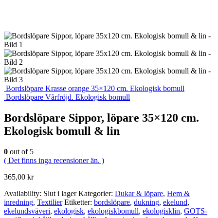
Bordslöpare Krasse orange 35×120 cm. Ekologisk bomull
Bordslöpare Vårfröjd. Ekologisk bomull
Bordslöpare Sippor, löpare 35×120 cm.
Ekologisk bomull & lin
0
out of 5
( Det finns inga recensioner än. )
365,00
kr
Availability:
Slut i lager
Kategorier:
Dukar & löpare
,
Hem &
inredning
,
Textilier
Etiketter:
bordslöpare
,
dukning
,
ekelund
,
ekelundsväveri
,
ekologisk
,
ekologiskbomull
,
ekologisklin
,
GOTS-