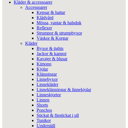
Kläder & accessoarer
Accessoarer
Kepsar & hattar
Klädvård
Mössa, vantar & halsduk
Reflexer
Strumpor & strumpbyxor
Väskor & Korgar
Kläder
Byxor & tights
Jackor & kappor
Kavajer & blusar
Kimono
Kjolar
Klänningar
Linnebyxor
Linnekläder
Linneklänningar & linnekjolar
Linneskjortor
Linnen
Shorts
Ponchos
Stickat & finstickat i ull
Tunikor
Underställ