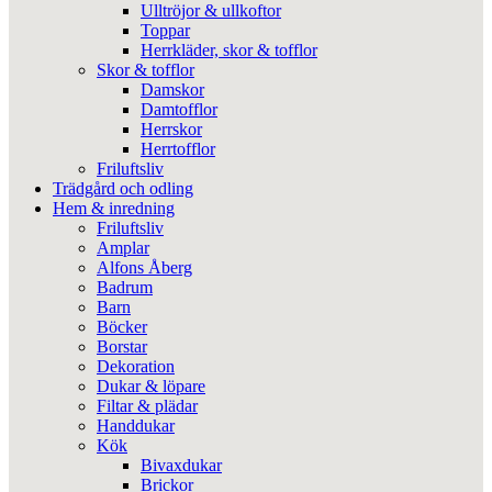
Ulltröjor & ullkoftor
Toppar
Herrkläder, skor & tofflor
Skor & tofflor
Damskor
Damtofflor
Herrskor
Herrtofflor
Friluftsliv
Trädgård och odling
Hem & inredning
Friluftsliv
Amplar
Alfons Åberg
Badrum
Barn
Böcker
Borstar
Dekoration
Dukar & löpare
Filtar & plädar
Handdukar
Kök
Bivaxdukar
Brickor