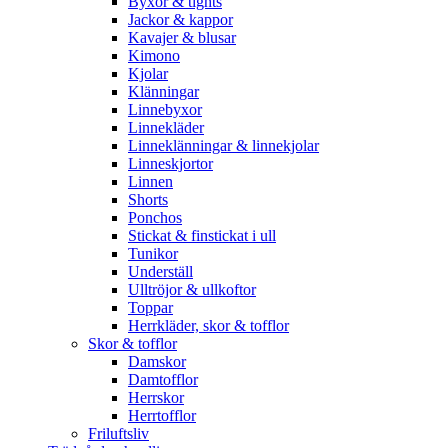
Byxor & tights
Jackor & kappor
Kavajer & blusar
Kimono
Kjolar
Klänningar
Linnebyxor
Linnekläder
Linneklänningar & linnekjolar
Linneskjortor
Linnen
Shorts
Ponchos
Stickat & finstickat i ull
Tunikor
Underställ
Ulltröjor & ullkoftor
Toppar
Herrkläder, skor & tofflor
Skor & tofflor
Damskor
Damtofflor
Herrskor
Herrtofflor
Friluftsliv