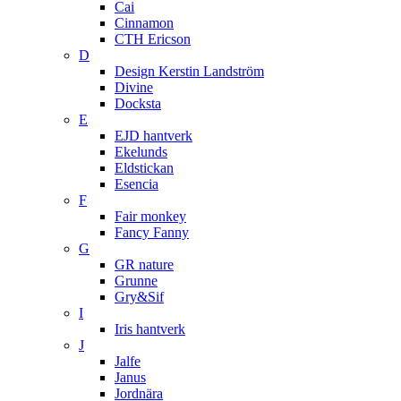
Cai
Cinnamon
CTH Ericson
D
Design Kerstin Landström
Divine
Docksta
E
EJD hantverk
Ekelunds
Eldstickan
Esencia
F
Fair monkey
Fancy Fanny
G
GR nature
Grunne
Gry&Sif
I
Iris hantverk
J
Jalfe
Janus
Jordnära