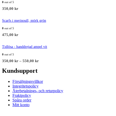
0
out of 5
350,00
kr
Scarfs i merinoull, mörk grön
0
out of 5
475,00
kr
Tidlösa - handdrejad ampel vit
0
out of 5
350,00
kr
–
550,00
kr
Kundsupport
Försäljningsvillkor
Integritetspolicy
Återbetalnings- och returpolicy
Fraktpolicy
Spåra order
Mitt konto