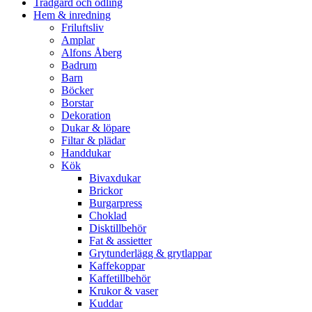
Trädgård och odling
Hem & inredning
Friluftsliv
Amplar
Alfons Åberg
Badrum
Barn
Böcker
Borstar
Dekoration
Dukar & löpare
Filtar & plädar
Handdukar
Kök
Bivaxdukar
Brickor
Burgarpress
Choklad
Disktillbehör
Fat & assietter
Grytunderlägg & grytlappar
Kaffekoppar
Kaffetillbehör
Krukor & vaser
Kuddar