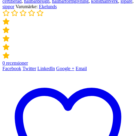
certifierad
,
hållbardesign
,
hållbarformgivning
,
konsthantverk
,
löpare
,
sippor
Varumärke:
Ekelunds
0
recensioner
Facebook
Twitter
LinkedIn
Google +
Email