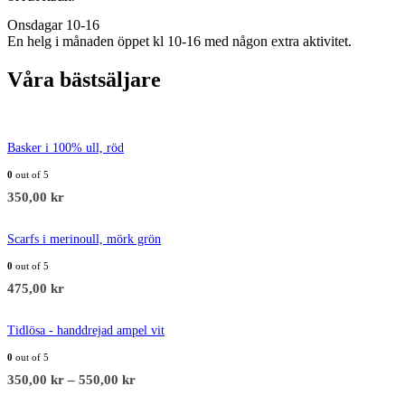
Onsdagar 10-16
En helg i månaden öppet kl 10-16 med någon extra aktivitet.
Våra bästsäljare
Basker i 100% ull, röd
0
out of 5
350,00
kr
Scarfs i merinoull, mörk grön
0
out of 5
475,00
kr
Tidlösa - handdrejad ampel vit
0
out of 5
350,00
kr
–
550,00
kr