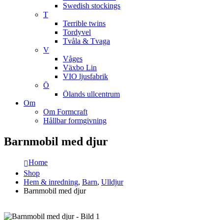
Swedish stockings
T
Terrible twins
Tordyvel
Tvåla & Tvaga
V
Våges
Växbo Lin
VIO ljusfabrik
Ö
Ölands ullcentrum
Om
Om Formcraft
Hållbar formgivning
Barnmobil med djur
Home
Shop
Hem & inredning
,
Barn
,
Ulldjur
Barnmobil med djur