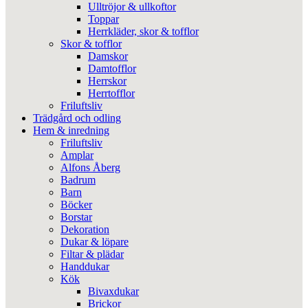
Ulltröjor & ullkoftor
Toppar
Herrkläder, skor & tofflor
Skor & tofflor
Damskor
Damtofflor
Herrskor
Herrtofflor
Friluftsliv
Trädgård och odling
Hem & inredning
Friluftsliv
Amplar
Alfons Åberg
Badrum
Barn
Böcker
Borstar
Dekoration
Dukar & löpare
Filtar & plädar
Handdukar
Kök
Bivaxdukar
Brickor