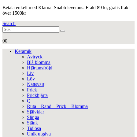
Betala enkelt med Klarna. Snabb leverans. Frakt 89 kr, gratis frakt
över 1500kr
Search
0
0
Keramik
Avtryck
Blå blomma
Hjärtansfröjd
Liv
Löv
Nattsvart
Prick
Prickhjärta
Q
Ruta – Rand – Prick – Blomma
Självklar
Slinga
Stänk
Tidlösa
Unik utgåva