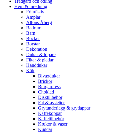
Trädgård och odling
Hem & inredning
Friluftsliv
Amplar
Alfons Åberg
Badrum
Barn
Böcker
Borstar
Dekoration
Dukar & löpare
Filtar & plädar
Handdukar
Kök
Bivaxdukar
Brickor
Burgarpress
Choklad
Disktillbehör
Fat & assietter
Grytunderlägg & grytlappar
Kaffekoppar
Kaffetillbehör
Krukor & vaser
Kuddar