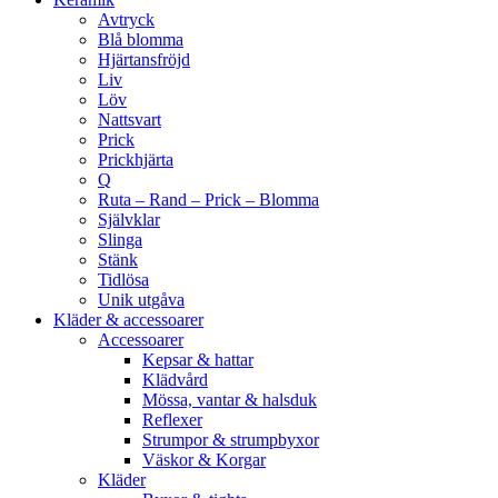
Avtryck
Blå blomma
Hjärtansfröjd
Liv
Löv
Nattsvart
Prick
Prickhjärta
Q
Ruta – Rand – Prick – Blomma
Självklar
Slinga
Stänk
Tidlösa
Unik utgåva
Kläder & accessoarer
Accessoarer
Kepsar & hattar
Klädvård
Mössa, vantar & halsduk
Reflexer
Strumpor & strumpbyxor
Väskor & Korgar
Kläder