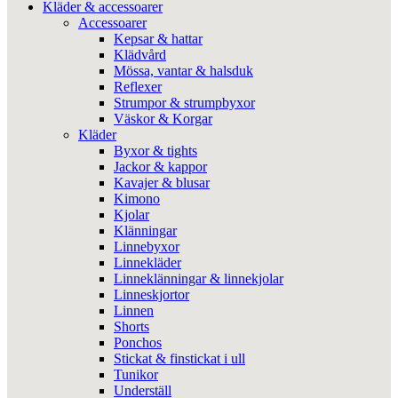
Kläder & accessoarer
Accessoarer
Kepsar & hattar
Klädvård
Mössa, vantar & halsduk
Reflexer
Strumpor & strumpbyxor
Väskor & Korgar
Kläder
Byxor & tights
Jackor & kappor
Kavajer & blusar
Kimono
Kjolar
Klänningar
Linnebyxor
Linnekläder
Linneklänningar & linnekjolar
Linneskjortor
Linnen
Shorts
Ponchos
Stickat & finstickat i ull
Tunikor
Underställ