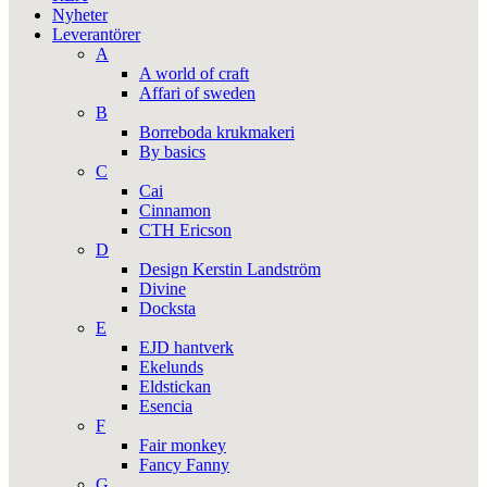
Nyheter
Leverantörer
A
A world of craft
Affari of sweden
B
Borreboda krukmakeri
By basics
C
Cai
Cinnamon
CTH Ericson
D
Design Kerstin Landström
Divine
Docksta
E
EJD hantverk
Ekelunds
Eldstickan
Esencia
F
Fair monkey
Fancy Fanny
G