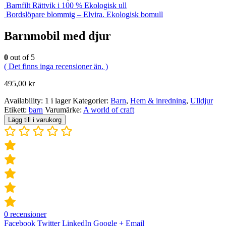
Barnfilt Rättvik i 100 % Ekologisk ull
Bordslöpare blommig – Elvira. Ekologisk bomull
Barnmobil med djur
0
out of 5
( Det finns inga recensioner än. )
495,00
kr
Availability:
1 i lager
Kategorier:
Barn
,
Hem & inredning
,
Ulldjur
Etikett:
barn
Varumärke:
A world of craft
Lägg till i varukorg
0
recensioner
Facebook
Twitter
LinkedIn
Google +
Email