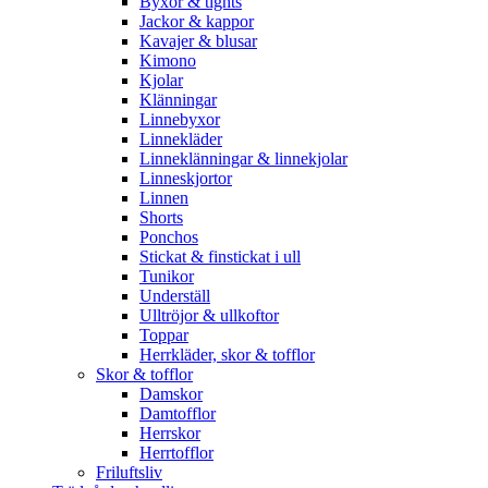
Byxor & tights
Jackor & kappor
Kavajer & blusar
Kimono
Kjolar
Klänningar
Linnebyxor
Linnekläder
Linneklänningar & linnekjolar
Linneskjortor
Linnen
Shorts
Ponchos
Stickat & finstickat i ull
Tunikor
Underställ
Ulltröjor & ullkoftor
Toppar
Herrkläder, skor & tofflor
Skor & tofflor
Damskor
Damtofflor
Herrskor
Herrtofflor
Friluftsliv