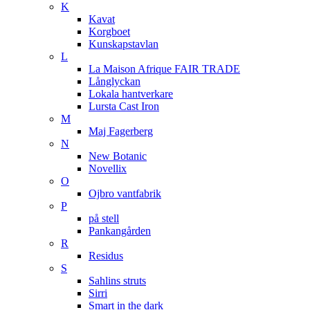
K
Kavat
Korgboet
Kunskapstavlan
L
La Maison Afrique FAIR TRADE
Långlyckan
Lokala hantverkare
Lursta Cast Iron
M
Maj Fagerberg
N
New Botanic
Novellix
O
Ojbro vantfabrik
P
på stell
Pankangården
R
Residus
S
Sahlins struts
Sirri
Smart in the dark