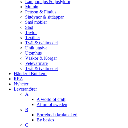
Lampor, ljus & ljuslyktor
Mumin
Pettson & Findus
Sittdynor & sittlappar
Små möbler
Städ
Tavlor
Textilier
Tvål & tvättmedel
Unik utgåva
Utomhus
Väskor & Korgar
Vetevärmare
Tvål & tvättmedel
Händer I Butiken!
REA
Nyheter
Leverantörer
A
A world of craft
Affari of sweden
B
Borreboda krukmakeri
By basics
C