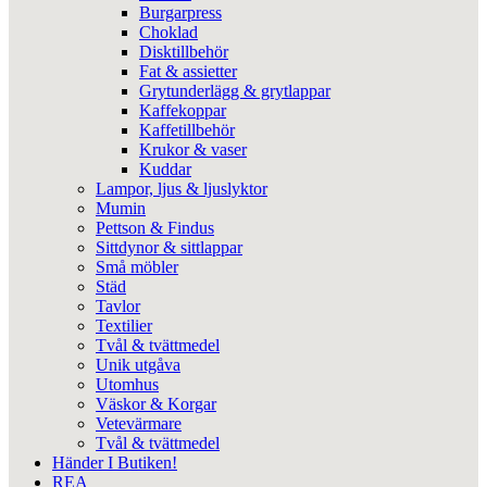
Burgarpress
Choklad
Disktillbehör
Fat & assietter
Grytunderlägg & grytlappar
Kaffekoppar
Kaffetillbehör
Krukor & vaser
Kuddar
Lampor, ljus & ljuslyktor
Mumin
Pettson & Findus
Sittdynor & sittlappar
Små möbler
Städ
Tavlor
Textilier
Tvål & tvättmedel
Unik utgåva
Utomhus
Väskor & Korgar
Vetevärmare
Tvål & tvättmedel
Händer I Butiken!
REA