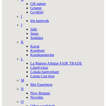
GR nature
Grunne
Gry&Sif
I
Iris hantverk
J
Jalfe
Janus
Jordnära
K
Kavat
Korgboet
Kunskapstavlan
L
La Maison Afrique FAIR TRADE
Långlyckan
Lokala hantverkare
Lursta Cast Iron
M
Maj Fagerberg
N
New Botanic
Novellix
O
Ojbro vantfabrik