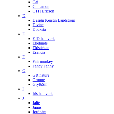
Cai
Cinnamon
CTH Ericson
D
Design Kerstin Landström
Divine
Docksta
E
EJD hantverk
Ekelunds
Eldstickan
Esencia
F
Fair monkey
Fancy Fanny
G
GR nature
Grunne
Gry&Sif
I
Iris hantverk
J
Jalfe
Janus
Jordnära