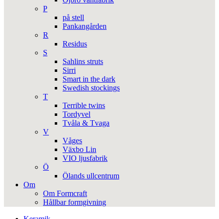
P
på stell
Pankangården
R
Residus
S
Sahlins struts
Sirri
Smart in the dark
Swedish stockings
T
Terrible twins
Tordyvel
Tvåla & Tvaga
V
Våges
Växbo Lin
VIO ljusfabrik
Ö
Ölands ullcentrum
Om
Om Formcraft
Hållbar formgivning
Keramik