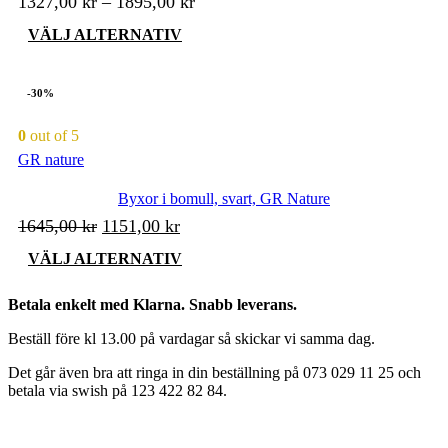
1327,00
kr
–
1895,00
kr
Den
VÄLJ ALTERNATIV
här
produkten
har
-30%
flera
varianter.
0
out of 5
De
GR nature
olika
alternativen
kan
Byxor i bomull, svart, GR Nature
väljas
Det
Det
1645,00
kr
1151,00
kr
på
ursprungliga
nuvarande
produktsidan
Den
VÄLJ ALTERNATIV
priset
priset
här
produkten
var:
är:
Betala enkelt med Klarna. Snabb leverans.
har
1645,00 kr.
1151,00 kr.
flera
Beställ före kl 13.00 på vardagar så skickar vi samma dag.
varianter.
De
Det går även bra att ringa in din beställning på 073 029 11 25 och
olika
betala via swish på 123 422 82 84.
alternativen
kan
väljas