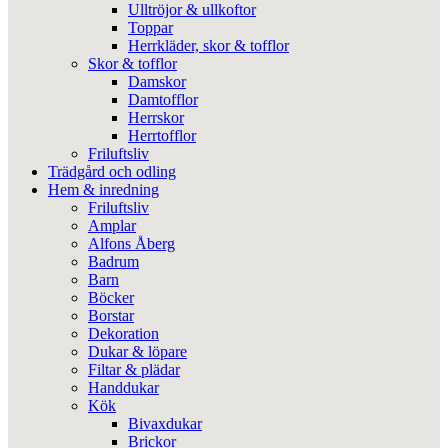
Ulltröjor & ullkoftor
Toppar
Herrkläder, skor & tofflor
Skor & tofflor
Damskor
Damtofflor
Herrskor
Herrtofflor
Friluftsliv
Trädgård och odling
Hem & inredning
Friluftsliv
Amplar
Alfons Åberg
Badrum
Barn
Böcker
Borstar
Dekoration
Dukar & löpare
Filtar & plädar
Handdukar
Kök
Bivaxdukar
Brickor