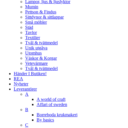
Lampor, ljus & ljuslyktor
Mumin
Pettson & Findus
Sittdynor & sittlappar
Små möbler
Städ
Tavlor
Textilier
Tvål & tvättmedel
Unik utgåva
Utomhus
Väskor & Korgar
Vetevärmare
Tvål & tvättmedel
Händer I Butiken!
REA
Nyheter
Leverantörer
A
A world of craft
Affari of sweden
B
Borreboda krukmakeri
By basics
C