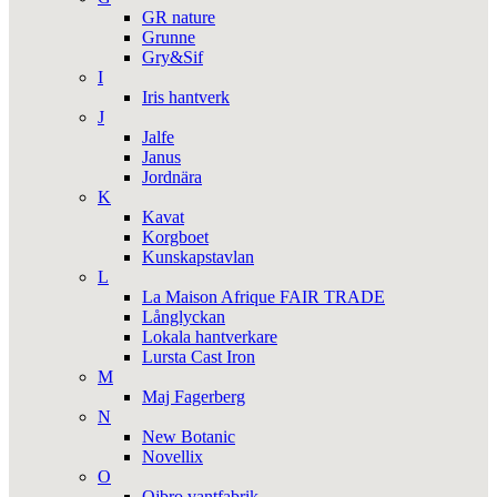
GR nature
Grunne
Gry&Sif
I
Iris hantverk
J
Jalfe
Janus
Jordnära
K
Kavat
Korgboet
Kunskapstavlan
L
La Maison Afrique FAIR TRADE
Långlyckan
Lokala hantverkare
Lursta Cast Iron
M
Maj Fagerberg
N
New Botanic
Novellix
O
Ojbro vantfabrik