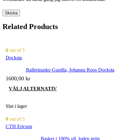
Related Products
0
out of 5
Docksta
Ballerinasko Gunilla, Johanna Roos Docksta
1600,00
kr
Den
VÄLJ ALTERNATIV
här
produkten
har
Slut i lager
flera
varianter.
0
out of 5
De
CTH Ericson
olika
alternativen
Basker i 100% ull, loden grön
kan