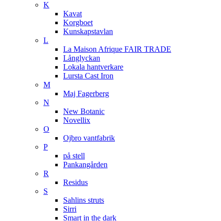
K
Kavat
Korgboet
Kunskapstavlan
L
La Maison Afrique FAIR TRADE
Långlyckan
Lokala hantverkare
Lursta Cast Iron
M
Maj Fagerberg
N
New Botanic
Novellix
O
Ojbro vantfabrik
P
på stell
Pankangården
R
Residus
S
Sahlins struts
Sirri
Smart in the dark