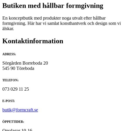
på
Butiken med hållbar formgivning
produktsidan
En konceptbutik med produkter noga utvalt efter hållbar
formgivning. Här har vi samlat konsthantverk och design som vi
älskar.
Kontaktinformation
ADRESS:
Sörgården Borreboda 20
545 90 Töreboda
TELEFON:
073 029 11 25
E-POST:
butik@formcraft.se
ÖPPETTIDER:
Onsdagar 10-16