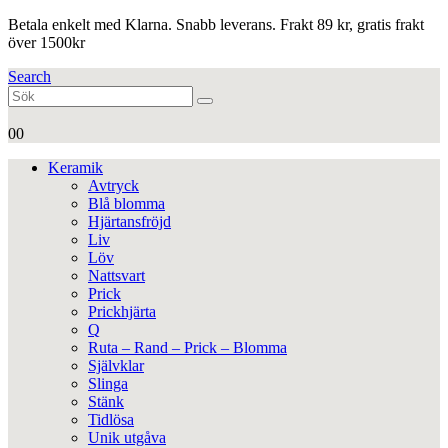
Betala enkelt med Klarna. Snabb leverans. Frakt 89 kr, gratis frakt
över 1500kr
Search
0
0
Keramik
Avtryck
Blå blomma
Hjärtansfröjd
Liv
Löv
Nattsvart
Prick
Prickhjärta
Q
Ruta – Rand – Prick – Blomma
Självklar
Slinga
Stänk
Tidlösa
Unik utgåva