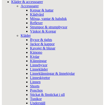
Kläder & accessoarer
Accessoarer
Kepsar & hattar
Klädvård
Mössa, vantar & halsduk
Reflexer
Strumpor & strumpbyxor
Väskor & Korgar
Kläder
Byxor & tights
Jackor & kappor
Kavajer & blusar
Kimono
Kjolar
Klänningar
Linnebyxor
Linnekläder
Linneklänningar & linnekjolar
Linneskjortor
Linnen
Shorts
Ponchos
Stickat & finstickat i ull
Tunikor
Underställ