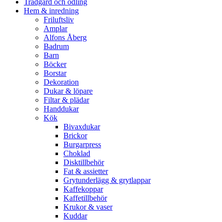
Trädgård och odling
Hem & inredning
Friluftsliv
Amplar
Alfons Åberg
Badrum
Barn
Böcker
Borstar
Dekoration
Dukar & löpare
Filtar & plädar
Handdukar
Kök
Bivaxdukar
Brickor
Burgarpress
Choklad
Disktillbehör
Fat & assietter
Grytunderlägg & grytlappar
Kaffekoppar
Kaffetillbehör
Krukor & vaser
Kuddar