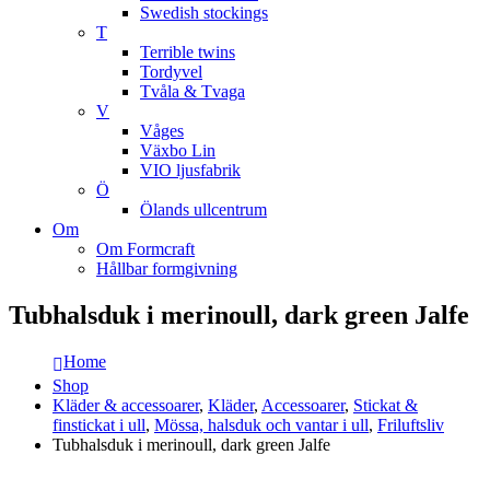
Swedish stockings
T
Terrible twins
Tordyvel
Tvåla & Tvaga
V
Våges
Växbo Lin
VIO ljusfabrik
Ö
Ölands ullcentrum
Om
Om Formcraft
Hållbar formgivning
Tubhalsduk i merinoull, dark green Jalfe
Home
Shop
Kläder & accessoarer
,
Kläder
,
Accessoarer
,
Stickat &
finstickat i ull
,
Mössa, halsduk och vantar i ull
,
Friluftsliv
Tubhalsduk i merinoull, dark green Jalfe