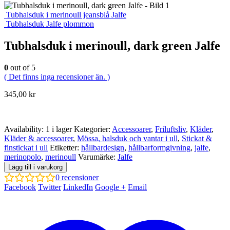
Tubhalsduk i merinoull jeansblå Jalfe
Tubhalsduk Jalfe plommon
Tubhalsduk i merinoull, dark green Jalfe
0
out of 5
( Det finns inga recensioner än. )
345,00
kr
Availability:
1 i lager
Kategorier:
Accessoarer
,
Friluftsliv
,
Kläder
,
Kläder & accessoarer
,
Mössa, halsduk och vantar i ull
,
Stickat &
finstickat i ull
Etiketter:
hållbardesign
,
hållbarformgivning
,
jalfe
,
merinopolo
,
merinoull
Varumärke:
Jalfe
Lägg till i varukorg
0
recensioner
Facebook
Twitter
LinkedIn
Google +
Email