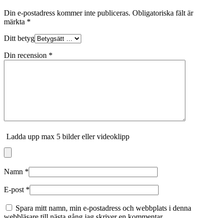
Din e-postadress kommer inte publiceras.
Obligatoriska fält är
märkta
*
Ditt betyg
Din recension
*
Ladda upp max 5 bilder eller videoklipp
Namn
*
E-post
*
Spara mitt namn, min e-postadress och webbplats i denna
webbläsare till nästa gång jag skriver en kommentar.