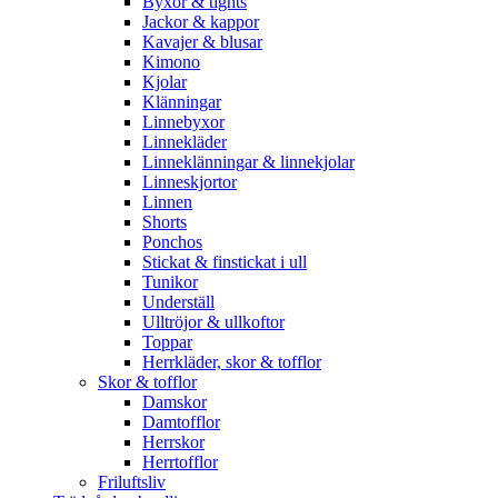
Byxor & tights
Jackor & kappor
Kavajer & blusar
Kimono
Kjolar
Klänningar
Linnebyxor
Linnekläder
Linneklänningar & linnekjolar
Linneskjortor
Linnen
Shorts
Ponchos
Stickat & finstickat i ull
Tunikor
Underställ
Ulltröjor & ullkoftor
Toppar
Herrkläder, skor & tofflor
Skor & tofflor
Damskor
Damtofflor
Herrskor
Herrtofflor
Friluftsliv