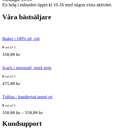
En helg i månaden öppet kl 10-16 med någon extra aktivitet.
Våra bästsäljare
Basker i 100% ull, röd
0
out of 5
350,00
kr
Scarfs i merinoull, mörk grön
0
out of 5
475,00
kr
Tidlösa - handdrejad ampel vit
0
out of 5
350,00
kr
–
550,00
kr
Kundsupport