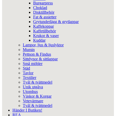
Burgarpress
Choklad
Disktillbehör
Fat & assietter
Grytunderlägg & grytlappar
Kaffekoppar
Kaffetillbehör
Krukor & vaser
Kuddar
Lampor, ljus & ljuslyktor
Mumin
Pettson & Findus
Sittdynor & sittlappar
Små möbler
Städ
Tavlor
Textilier
Tvål & tvättmedel
Unik utgåva
Utomhus
Väskor & Korgar
Vetevärmare
Tvål & tvättmedel
Händer I Butiken!
REA