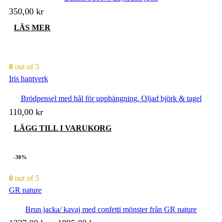
väljas
350,00
kr
på
produktsidan
LÄS MER
0
out of 5
Iris hantverk
Brödpensel med hål för upphängning. Oljad björk & tagel
110,00
kr
LÄGG TILL I VARUKORG
-30%
0
out of 5
GR nature
Brun jacka/ kavaj med confetti mönster från GR nature