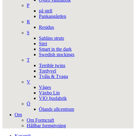
P
på stell
Pankangården
R
Residus
S
Sahlins struts
Sirri
Smart in the dark
Swedish stockings
T
Terrible twins
Tordyvel
Tvåla & Tvaga
V
Våges
Växbo Lin
VIO ljusfabrik
Ö
Ölands ullcentrum
Om
Om Formcraft
Hållbar formgivning
Keramik