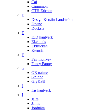
Cai
Cinnamon
CTH Ericson
D
Design Kerstin Landström
Divine
Docksta
E
EJD hantverk
Ekelunds
Eldstickan
Esencia
F
Fair monkey
Fancy Fanny
G
GR nature
Grunne
Gry&Sif
I
Iris hantverk
J
Jalfe
Janus
Jordnära