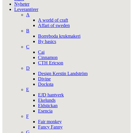
Nyheter
Leverantörer
A
A world of craft
Affari of sweden
B
Borreboda krukmakeri
By basics
C
Cai
Cinnamon
CTH Ericson
D
Design Kerstin Landström
Divine
Docksta
E
EJD hantverk
Ekelunds
Eldstickan
Esencia
F
Fair monkey
Fancy Fanny
G