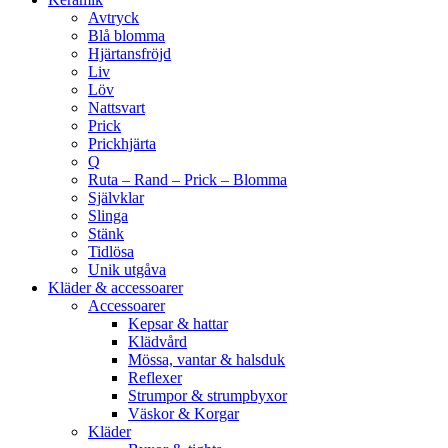
Avtryck
Blå blomma
Hjärtansfröjd
Liv
Löv
Nattsvart
Prick
Prickhjärta
Q
Ruta – Rand – Prick – Blomma
Självklar
Slinga
Stänk
Tidlösa
Unik utgåva
Kläder & accessoarer
Accessoarer
Kepsar & hattar
Klädvård
Mössa, vantar & halsduk
Reflexer
Strumpor & strumpbyxor
Väskor & Korgar
Kläder