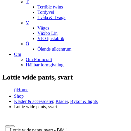
T
Terrible twins
Tordyvel
Tvåla & Tvaga
V
Våges
Växbo Lin
VIO ljusfabrik
Ö
Ölands ullcentrum
Om
Om Formcraft
Hållbar formgivning
Lottie wide pants, svart
Home
Shop
Kläder & accessoarer
,
Kläder
,
Byxor & tights
Lottie wide pants, svart