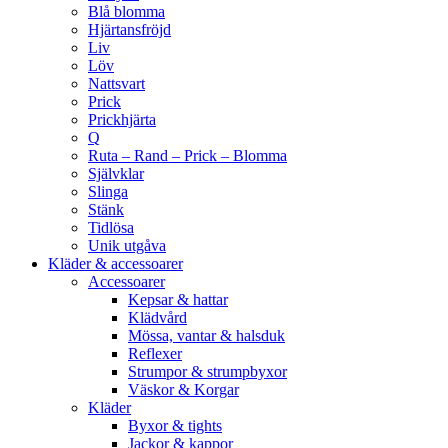
Blå blomma
Hjärtansfröjd
Liv
Löv
Nattsvart
Prick
Prickhjärta
Q
Ruta – Rand – Prick – Blomma
Självklar
Slinga
Stänk
Tidlösa
Unik utgåva
Kläder & accessoarer
Accessoarer
Kepsar & hattar
Klädvård
Mössa, vantar & halsduk
Reflexer
Strumpor & strumpbyxor
Väskor & Korgar
Kläder
Byxor & tights
Jackor & kappor