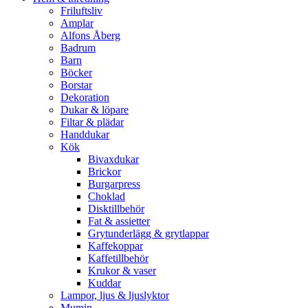
Friluftsliv
Amplar
Alfons Åberg
Badrum
Barn
Böcker
Borstar
Dekoration
Dukar & löpare
Filtar & plädar
Handdukar
Kök
Bivaxdukar
Brickor
Burgarpress
Choklad
Disktillbehör
Fat & assietter
Grytunderlägg & grytlappar
Kaffekoppar
Kaffetillbehör
Krukor & vaser
Kuddar
Lampor, ljus & ljuslyktor
Mumin