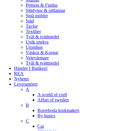
Pettson & Findus
Sittdynor & sittlappar
Små möbler
Städ
Tavlor
Textilier
Tvål & tvättmedel
Unik utgåva
Utomhus
Väskor & Korgar
Vetevärmare
Tvål & tvättmedel
Händer I Butiken!
REA
Nyheter
Leverantörer
A
A world of craft
Affari of sweden
B
Borreboda krukmakeri
By basics
C
Cai