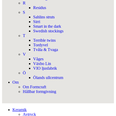
R
Residus
S
Sahlins struts
Sirri
Smart in the dark
Swedish stockings
T
Terrible twins
Tordyvel
Tvåla & Tvaga
V
Våges
Växbo Lin
VIO ljusfabrik
Ö
Ölands ullcentrum
Om
Om Formcraft
Hållbar formgivning
Keramik
Avtryck