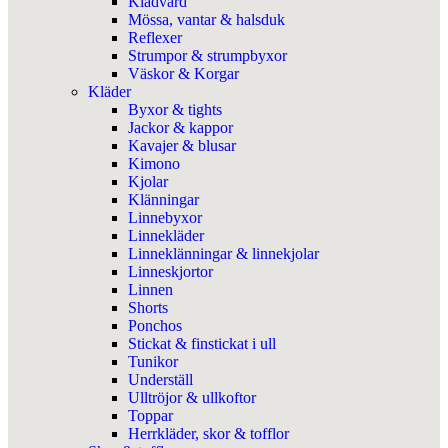
Klädvård
Mössa, vantar & halsduk
Reflexer
Strumpor & strumpbyxor
Väskor & Korgar
Kläder
Byxor & tights
Jackor & kappor
Kavajer & blusar
Kimono
Kjolar
Klänningar
Linnebyxor
Linnekläder
Linneklänningar & linnekjolar
Linneskjortor
Linnen
Shorts
Ponchos
Stickat & finstickat i ull
Tunikor
Underställ
Ulltröjor & ullkoftor
Toppar
Herrkläder, skor & tofflor