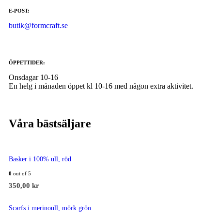
E-POST:
butik@formcraft.se
ÖPPETTIDER:
Onsdagar 10-16
En helg i månaden öppet kl 10-16 med någon extra aktivitet.
Våra bästsäljare
Basker i 100% ull, röd
0
out of 5
350,00
kr
Scarfs i merinoull, mörk grön