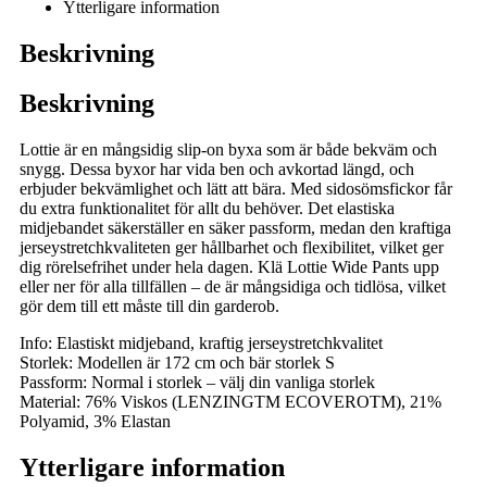
Ytterligare information
Beskrivning
Beskrivning
Lottie är en mångsidig slip-on byxa som är både bekväm och
snygg. Dessa byxor har vida ben och avkortad längd, och
erbjuder bekvämlighet och lätt att bära. Med sidosömsfickor får
du extra funktionalitet för allt du behöver. Det elastiska
midjebandet säkerställer en säker passform, medan den kraftiga
jerseystretchkvaliteten ger hållbarhet och flexibilitet, vilket ger
dig rörelsefrihet under hela dagen. Klä Lottie Wide Pants upp
eller ner för alla tillfällen – de är mångsidiga och tidlösa, vilket
gör dem till ett måste till din garderob.
Info: Elastiskt midjeband, kraftig jerseystretchkvalitet
Storlek: Modellen är 172 cm och bär storlek S
Passform: Normal i storlek – välj din vanliga storlek
Material: 76% Viskos (LENZINGTM ECOVEROTM), 21%
Polyamid, 3% Elastan
Ytterligare information