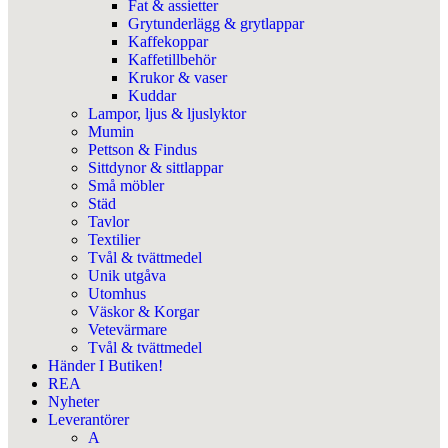
Fat & assietter
Grytunderlägg & grytlappar
Kaffekoppar
Kaffetillbehör
Krukor & vaser
Kuddar
Lampor, ljus & ljuslyktor
Mumin
Pettson & Findus
Sittdynor & sittlappar
Små möbler
Städ
Tavlor
Textilier
Tvål & tvättmedel
Unik utgåva
Utomhus
Väskor & Korgar
Vetevärmare
Tvål & tvättmedel
Händer I Butiken!
REA
Nyheter
Leverantörer
A