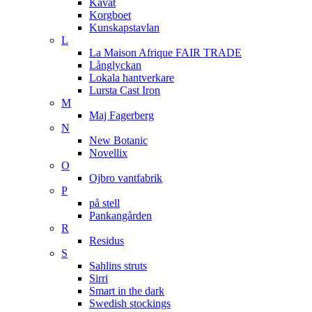
Kavat
Korgboet
Kunskapstavlan
L
La Maison Afrique FAIR TRADE
Långlyckan
Lokala hantverkare
Lursta Cast Iron
M
Maj Fagerberg
N
New Botanic
Novellix
O
Ojbro vantfabrik
P
på stell
Pankangården
R
Residus
S
Sahlins struts
Sirri
Smart in the dark
Swedish stockings