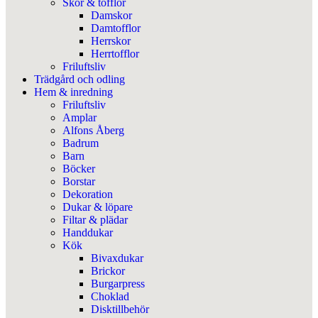
Skor & tofflor
Damskor
Damtofflor
Herrskor
Herrtofflor
Friluftsliv
Trädgård och odling
Hem & inredning
Friluftsliv
Amplar
Alfons Åberg
Badrum
Barn
Böcker
Borstar
Dekoration
Dukar & löpare
Filtar & plädar
Handdukar
Kök
Bivaxdukar
Brickor
Burgarpress
Choklad
Disktillbehör