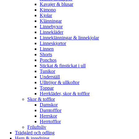
Kavajer & blusar
Kimono
Kjolar
Klänningar
Linnebyxor
Linnekläder
Linneklänningar & linnekjolar
Linneskjortor
Linnen
Shorts
Ponchos
Stickat & finstickat i ull
Tunikor
Underställ
Ulltröjor & ullkoftor
Toppar
Herrkläder, skor & tofflor
Skor & tofflor
Damskor
Damtofflor
Herrskor
Herrtofflor
Friluftsliv
Trädgård och odling
Hem & inredning