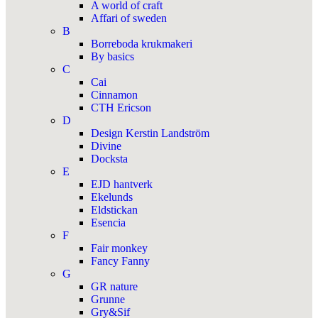
A world of craft
Affari of sweden
B
Borreboda krukmakeri
By basics
C
Cai
Cinnamon
CTH Ericson
D
Design Kerstin Landström
Divine
Docksta
E
EJD hantverk
Ekelunds
Eldstickan
Esencia
F
Fair monkey
Fancy Fanny
G
GR nature
Grunne
Gry&Sif