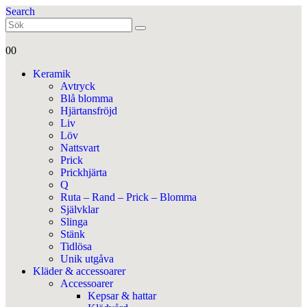
Search
0
0
Keramik
Avtryck
Blå blomma
Hjärtansfröjd
Liv
Löv
Nattsvart
Prick
Prickhjärta
Q
Ruta – Rand – Prick – Blomma
Självklar
Slinga
Stänk
Tidlösa
Unik utgåva
Kläder & accessoarer
Accessoarer
Kepsar & hattar