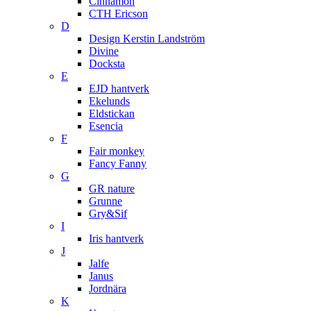
Cinnamon
CTH Ericson
D
Design Kerstin Landström
Divine
Docksta
E
EJD hantverk
Ekelunds
Eldstickan
Esencia
F
Fair monkey
Fancy Fanny
G
GR nature
Grunne
Gry&Sif
I
Iris hantverk
J
Jalfe
Janus
Jordnära
K