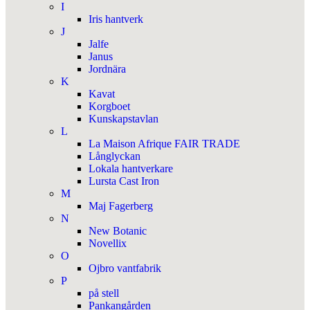
I
Iris hantverk
J
Jalfe
Janus
Jordnära
K
Kavat
Korgboet
Kunskapstavlan
L
La Maison Afrique FAIR TRADE
Långlyckan
Lokala hantverkare
Lursta Cast Iron
M
Maj Fagerberg
N
New Botanic
Novellix
O
Ojbro vantfabrik
P
på stell
Pankangården