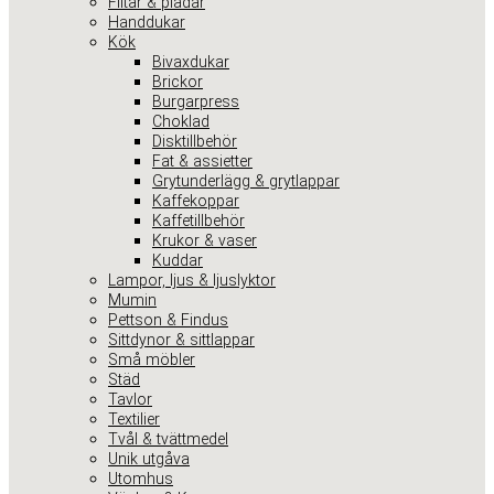
Filtar & plädar
Handdukar
Kök
Bivaxdukar
Brickor
Burgarpress
Choklad
Disktillbehör
Fat & assietter
Grytunderlägg & grytlappar
Kaffekoppar
Kaffetillbehör
Krukor & vaser
Kuddar
Lampor, ljus & ljuslyktor
Mumin
Pettson & Findus
Sittdynor & sittlappar
Små möbler
Städ
Tavlor
Textilier
Tvål & tvättmedel
Unik utgåva
Utomhus