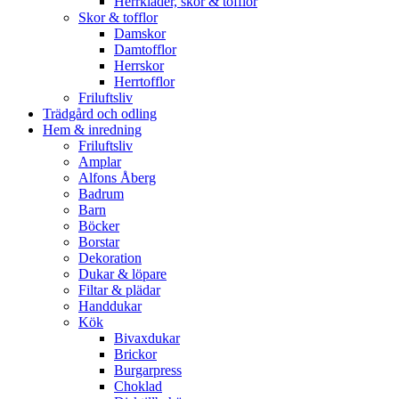
Herrkläder, skor & tofflor
Skor & tofflor
Damskor
Damtofflor
Herrskor
Herrtofflor
Friluftsliv
Trädgård och odling
Hem & inredning
Friluftsliv
Amplar
Alfons Åberg
Badrum
Barn
Böcker
Borstar
Dekoration
Dukar & löpare
Filtar & plädar
Handdukar
Kök
Bivaxdukar
Brickor
Burgarpress
Choklad