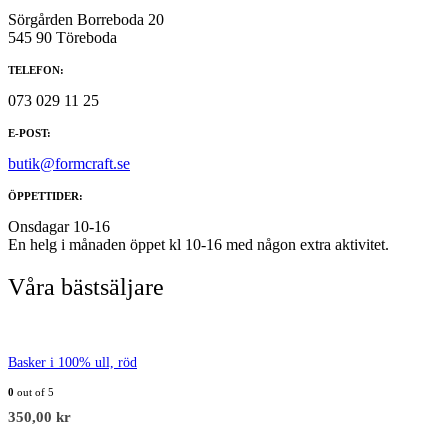
Sörgården Borreboda 20
545 90 Töreboda
TELEFON:
073 029 11 25
E-POST:
butik@formcraft.se
ÖPPETTIDER:
Onsdagar 10-16
En helg i månaden öppet kl 10-16 med någon extra aktivitet.
Våra bästsäljare
Basker i 100% ull, röd
0
out of 5
350,00
kr