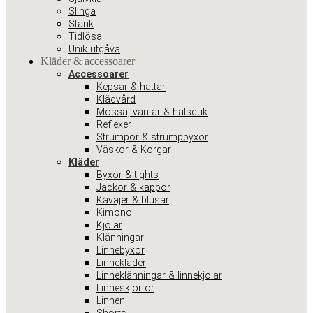
Slinga
Stänk
Tidlösa
Unik utgåva
Kläder & accessoarer
Accessoarer
Kepsar & hattar
Klädvård
Mössa, vantar & halsduk
Reflexer
Strumpor & strumpbyxor
Väskor & Korgar
Kläder
Byxor & tights
Jackor & kappor
Kavajer & blusar
Kimono
Kjolar
Klänningar
Linnebyxor
Linnekläder
Linneklänningar & linnekjolar
Linneskjortor
Linnen