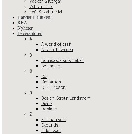
Väskor & Korgar
Vetevärmare
Tvål & tvättmedel
Händer I Butiken!
REA
Nyheter
Leverantörer
A
A world of craft
Affari of sweden
B
Borreboda krukmakeri
By basics
C
Cai
Cinnamon
CTH Ericson
D
Design Kerstin Landström
Divine
Docksta
E
EJD hantverk
Ekelunds
Eldstickan