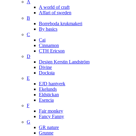
A
A world of craft
Affari of sweden
B
Borreboda krukmakeri
By basics
C
Cai
Cinnamon
CTH Ericson
D
Design Kerstin Landström
Divine
Docksta
E
EJD hantverk
Ekelunds
Eldstickan
Esencia
F
Fair monkey
Fancy Fanny
G
GR nature
Grunne