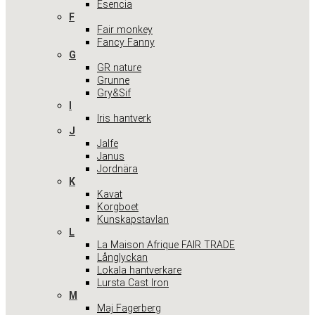
Esencia
F
Fair monkey
Fancy Fanny
G
GR nature
Grunne
Gry&Sif
I
Iris hantverk
J
Jalfe
Janus
Jordnära
K
Kavat
Korgboet
Kunskapstavlan
L
La Maison Afrique FAIR TRADE
Långlyckan
Lokala hantverkare
Lursta Cast Iron
M
Maj Fagerberg