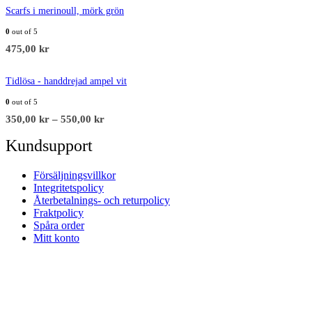
Scarfs i merinoull, mörk grön
0
out of 5
475,00
kr
Tidlösa - handdrejad ampel vit
0
out of 5
350,00
kr
–
550,00
kr
Kundsupport
Försäljningsvillkor
Integritetspolicy
Återbetalnings- och returpolicy
Fraktpolicy
Spåra order
Mitt konto