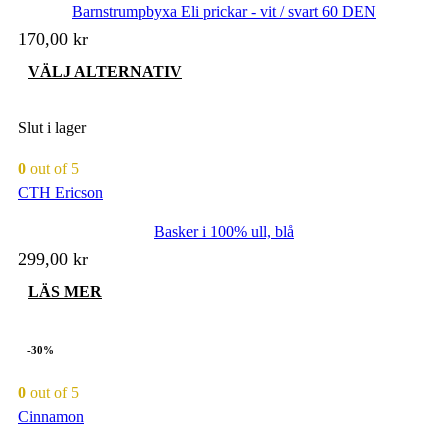
Barnstrumpbyxa Eli prickar - vit / svart 60 DEN
alternativen
kan
170,00
kr
väljas
på
Den
VÄLJ ALTERNATIV
produktsidan
här
produkten
har
Slut i lager
flera
varianter.
0
out of 5
De
CTH Ericson
olika
alternativen
Basker i 100% ull, blå
kan
väljas
299,00
kr
på
produktsidan
LÄS MER
-30%
0
out of 5
Cinnamon