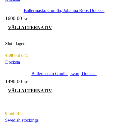
Ballerinasko Gunilla, Johanna Roos Docksta
1600,00
kr
Den
VÄLJ ALTERNATIV
här
produkten
har
Slut i lager
flera
varianter.
4.00
out of 5
De
Docksta
olika
alternativen
Ballerinasko Gunilla, svart, Docksta
kan
väljas
1490,00
kr
på
produktsidan
Den
VÄLJ ALTERNATIV
här
produkten
har
flera
0
out of 5
varianter.
Swedish stockings
De
olika