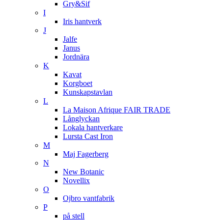
Gry&Sif
I
Iris hantverk
J
Jalfe
Janus
Jordnära
K
Kavat
Korgboet
Kunskapstavlan
L
La Maison Afrique FAIR TRADE
Långlyckan
Lokala hantverkare
Lursta Cast Iron
M
Maj Fagerberg
N
New Botanic
Novellix
O
Ojbro vantfabrik
P
på stell