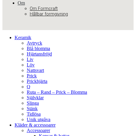
Om
Om Formcraft
Hållbar formgivning
Keramik
Avtryck
Blå blomma
Hjärtansfröjd
Liv
Löv
Nattsvart
Prick
Prickhjärta
Q
Ruta – Rand – Prick – Blomma
Självklar
Slinga
Stänk
Tidlösa
Unik utgåva
Kläder & accessoarer
Accessoarer
Kepsar & hattar