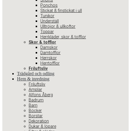
Shorts
Ponchos
Stickat & finstickat i ull
Tunikor
Underställ
Ulltröjor & ullkoftor
Toppar
Herrkläder, skor & tofflor
Skor & tofflor
Damskor
Damtofflor
Herrskor
Herrtofflor
Friluftsliv
Trädgård och odling
Hem & inredning
Friluftsliv
Amplar
Alfons Åberg
Badrum
Barn
Böcker
Borstar
Dekoration
Dukar & löpare