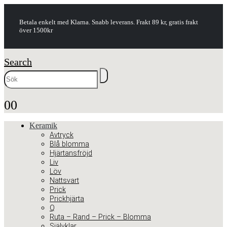
Betala enkelt med Klarna. Snabb leverans. Frakt 89 kr, gratis frakt
över 1500kr
Search
0
0
Keramik
Avtryck
Blå blomma
Hjärtansfröjd
Liv
Löv
Nattsvart
Prick
Prickhjärta
Q
Ruta – Rand – Prick – Blomma
Självklar