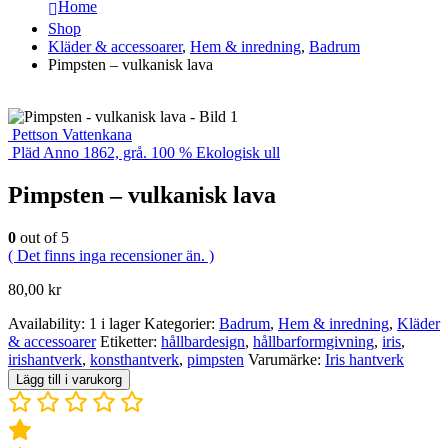
Home
Shop
Kläder & accessoarer
,
Hem & inredning
,
Badrum
Pimpsten – vulkanisk lava
Pettson Vattenkana
Pläd Anno 1862, grå. 100 % Ekologisk ull
Pimpsten – vulkanisk lava
0
out of 5
( Det finns inga recensioner än. )
80,00
kr
Availability:
1 i lager
Kategorier:
Badrum
,
Hem & inredning
,
Kläder
& accessoarer
Etiketter:
hållbardesign
,
hållbarformgivning
,
iris
,
irishantverk
,
konsthantverk
,
pimpsten
Varumärke:
Iris hantverk
Lägg till i varukorg