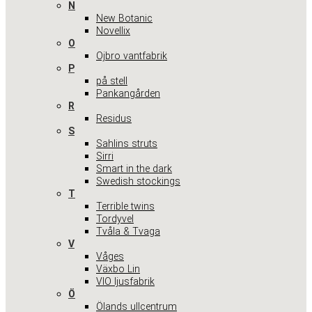
N
New Botanic
Novellix
O
Ojbro vantfabrik
P
på stell
Pankangården
R
Residus
S
Sahlins struts
Sirri
Smart in the dark
Swedish stockings
T
Terrible twins
Tordyvel
Tvåla & Tvaga
V
Våges
Växbo Lin
VIO ljusfabrik
Ö
Ölands ullcentrum