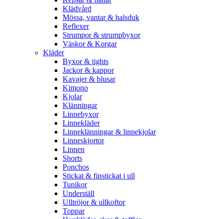
Klädvård
Mössa, vantar & halsduk
Reflexer
Strumpor & strumpbyxor
Väskor & Korgar
Kläder
Byxor & tights
Jackor & kappor
Kavajer & blusar
Kimono
Kjolar
Klänningar
Linnebyxor
Linnekläder
Linneklänningar & linnekjolar
Linneskjortor
Linnen
Shorts
Ponchos
Stickat & finstickat i ull
Tunikor
Underställ
Ulltröjor & ullkoftor
Toppar