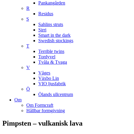
Pankangården
R
Residus
S
Sahlins struts
Sirri
Smart in the dark
Swedish stockings
T
Terrible twins
Tordyvel
Tvåla & Tvaga
V
Våges
Växbo Lin
VIO ljusfabrik
Ö
Ölands ullcentrum
Om
Om Formcraft
Hållbar formgivning
Pimpsten – vulkanisk lava