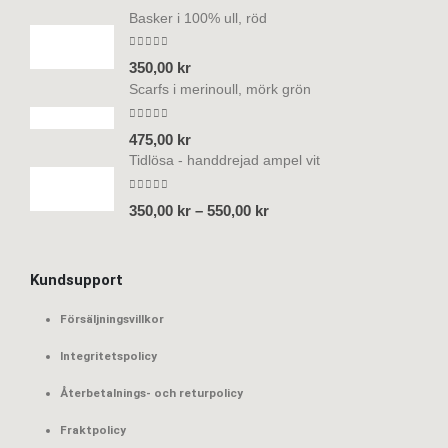
Basker i 100% ull, röd
0
out of 5
350,00
kr
Scarfs i merinoull, mörk grön
0
out of 5
475,00
kr
Tidlösa - handdrejad ampel vit
0
out of 5
350,00
kr
–
550,00
kr
Kundsupport
Försäljningsvillkor
Integritetspolicy
Återbetalnings- och returpolicy
Fraktpolicy