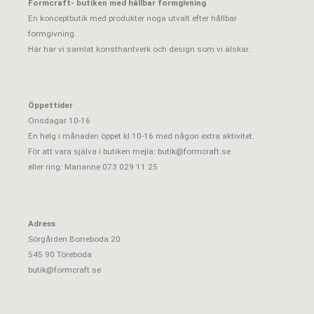
Formcraft- butiken med hållbar formgivning
En konceptbutik med produkter noga utvalt efter hållbar
formgivning.
Här har vi samlat konsthantverk och design som vi älskar.
Öppettider
Onsdagar 10-16
En helg i månaden öppet kl 10-16 med någon extra aktivitet.
För att vara själva i butiken mejla:
butik@formcraft.se
eller ring: Marianne 073 029 11 25
Adress
Sörgården Borreboda 20
545 90 Töreboda
butik@formcraft.se