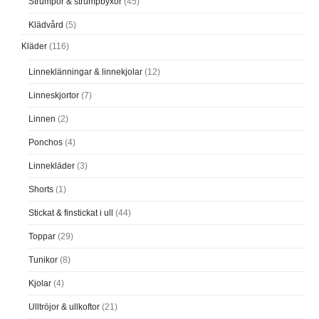
Strumpor & strumpbyxor
(45)
Klädvård
(5)
Kläder
(116)
Linneklänningar & linnekjolar
(12)
Linneskjortor
(7)
Linnen
(2)
Ponchos
(4)
Linnekläder
(3)
Shorts
(1)
Stickat & finstickat i ull
(44)
Toppar
(29)
Tunikor
(8)
Kjolar
(4)
Ulltröjor & ullkoftor
(21)