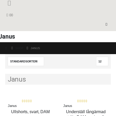
0
0
Janus
SHOP
JANUS
Janus
0
out of 5
0
out of 5
Janus
Janus
Ullshorts, svart, DAM
Underställ långärmad