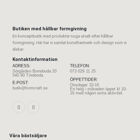
Butiken med hållbar formgivning
En konceptbutik med produkter noga utvalt efter hållbar
formgivning. Här har vi samlat konsthantverk och design som vi
älskar.
Kontaktinformation
ADRESS:
TELEFON:
Sörgården Borreboda 20
073 029 11 25
545 90 Töreboda
ÖPPETTIDER:
E-POST:
Onsdagar 10-16
butik@formcraft.se
En helg i månaden öppet kl 10-
16 med någon extra aktivitet.
Våra bästsäljare