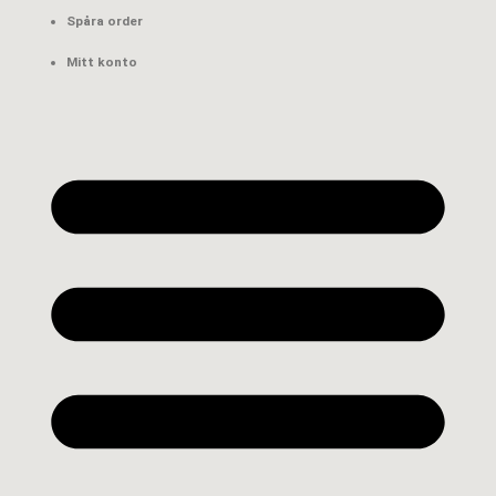
Spåra order
Mitt konto