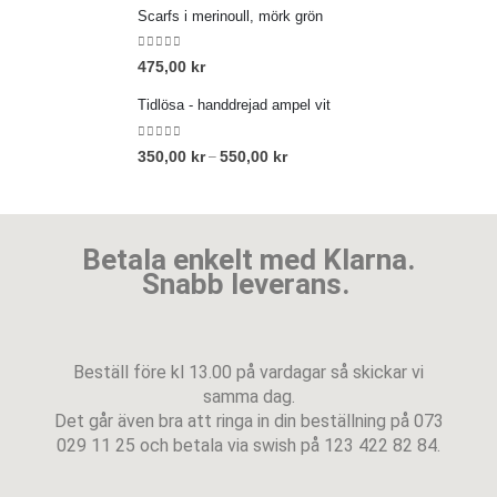
Scarfs i merinoull, mörk grön
0
out of 5
475,00
kr
Tidlösa - handdrejad ampel vit
0
out of 5
350,00
kr
550,00
kr
–
Betala enkelt med Klarna.
Snabb leverans.
Beställ före kl 13.00 på vardagar så skickar vi
samma dag.
Det går även bra att ringa in din beställning på 073
029 11 25 och betala via swish på 123 422 82 84.