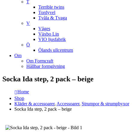
T
Terrible twins
Tordyvel
Tvåla & Tvaga
V
Våges
Växbo Lin
VIO ljusfabrik
Ö
Ölands ullcentrum
Om
Om Formcraft
Hållbar formgivning
Socka Ida step, 2 pack – beige
Home
Shop
Kläder & accessoarer
,
Accessoarer
,
Strumpor & strumpbyxor
Socka Ida step, 2 pack – beige