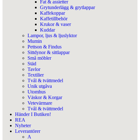
Fat & assietter
Grytunderlägg & grytlappar
Kaffekoppar
Kaffetillbehör
Krukor & vaser
Kuddar
Lampor, ljus & ljuslyktor
Mumin
Pettson & Findus
Sittdynor & sittlappar
Små möbler
Städ
Tavlor
Textilier
Tvål & tvättmedel
Unik utgåva
Utomhus
Väskor & Korgar
Vetevärmare
Tvål & tvättmedel
Händer I Butiken!
REA
Nyheter
Leverantörer
A