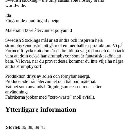
Swedish stocking – the only sustainable hosiery brand
worldwide.
Ida
Färg: nude / hudfärgad / beige
Material: 100% återvunnet polyamid
Swedish Stockings mål är att ändra och inspirera hela
strumpbyxeindustrin att gå mot en mer hållbar produktion. Vi på
Formcraft tycker att dom är en bra bit på väg redan och detta tack
vara att dom också har strumpbyxor som är fantastiskt sköna att
bära. Vi lovar, när du provat dessa kommer du inte vilja ha några
andra strumpbyxor!
Produktion drivs av solen och förnybar energi.
Producerade från återvunnet och hållbart material.
Vattnet som används i färgningsprocessen renas efter
användning.
Fabrikerna jobbar med ”zero-waste” (noll avfall).
Ytterligare information
Storlek
36-38, 39-41