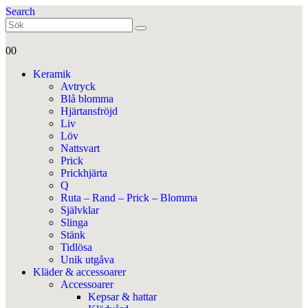
Search
0
0
Keramik
Avtryck
Blå blomma
Hjärtansfröjd
Liv
Löv
Nattsvart
Prick
Prickhjärta
Q
Ruta – Rand – Prick – Blomma
Självklar
Slinga
Stänk
Tidlösa
Unik utgåva
Kläder & accessoarer
Accessoarer
Kepsar & hattar