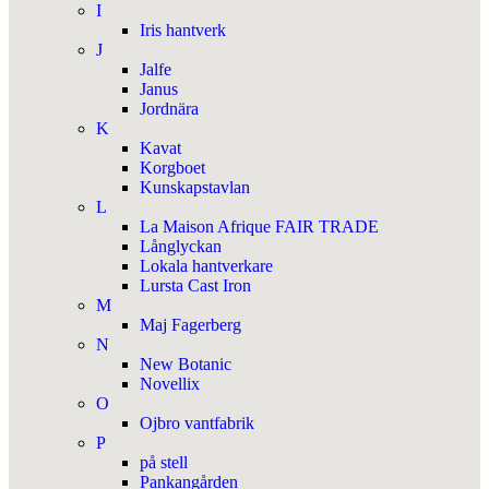
I
Iris hantverk
J
Jalfe
Janus
Jordnära
K
Kavat
Korgboet
Kunskapstavlan
L
La Maison Afrique FAIR TRADE
Långlyckan
Lokala hantverkare
Lursta Cast Iron
M
Maj Fagerberg
N
New Botanic
Novellix
O
Ojbro vantfabrik
P
på stell
Pankangården