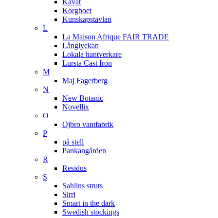
Kavat
Korgboet
Kunskapstavlan
L
La Maison Afrique FAIR TRADE
Långlyckan
Lokala hantverkare
Lursta Cast Iron
M
Maj Fagerberg
N
New Botanic
Novellix
O
Ojbro vantfabrik
P
på stell
Pankangården
R
Residus
S
Sahlins struts
Sirri
Smart in the dark
Swedish stockings