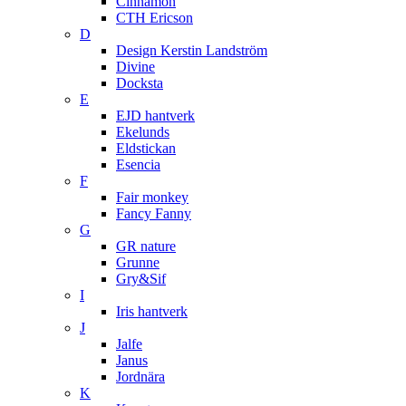
Cinnamon
CTH Ericson
D
Design Kerstin Landström
Divine
Docksta
E
EJD hantverk
Ekelunds
Eldstickan
Esencia
F
Fair monkey
Fancy Fanny
G
GR nature
Grunne
Gry&Sif
I
Iris hantverk
J
Jalfe
Janus
Jordnära
K