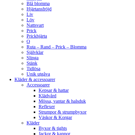
Blå blomma
Hjärtansfröjd
Liv
Löv
Nattsvart
Prick
Prickhjärta
Q
Ruta – Rand – Prick – Blomma
Självklar
Slinga
Stänk
Tidlösa
Unik utgåva
Kläder & accessoarer
Accessoarer
Kepsar & hattar
Klädvård
Mössa, vantar & halsduk
Reflexer
Strumpor & strumpbyxor
Väskor & Korgar
Kläder
Byxor & tights
Jackor & kappor