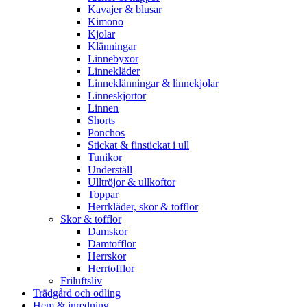
Kavajer & blusar
Kimono
Kjolar
Klänningar
Linnebyxor
Linnekläder
Linneklänningar & linnekjolar
Linneskjortor
Linnen
Shorts
Ponchos
Stickat & finstickat i ull
Tunikor
Underställ
Ulltröjor & ullkoftor
Toppar
Herrkläder, skor & tofflor
Skor & tofflor
Damskor
Damtofflor
Herrskor
Herrtofflor
Friluftsliv
Trädgård och odling
Hem & inredning