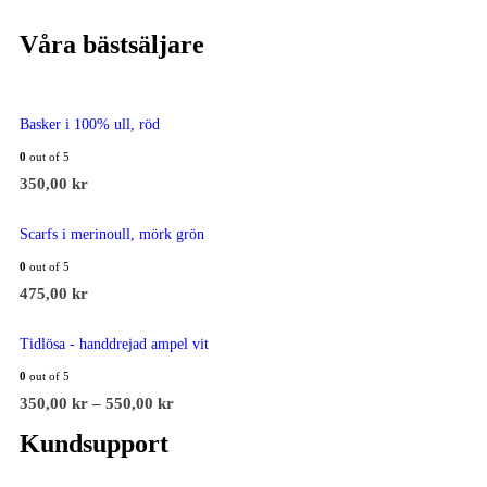
Våra bästsäljare
Basker i 100% ull, röd
0
out of 5
350,00
kr
Scarfs i merinoull, mörk grön
0
out of 5
475,00
kr
Tidlösa - handdrejad ampel vit
0
out of 5
350,00
kr
–
550,00
kr
Kundsupport