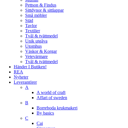
Pettson & Findus
Sittdynor & sittlappar
Små möbler
Städ
Tavlor
Textilier
Tvål & tvättmedel
Unik utgåva
Utomhus
Väskor & Korgar
Vetevärmare
Tvål & tvättmedel
Händer I Butiken!
REA
Nyheter
Leverantörer
A
A world of craft
Affari of sweden
B
Borreboda krukmakeri
By basics
C
Cai