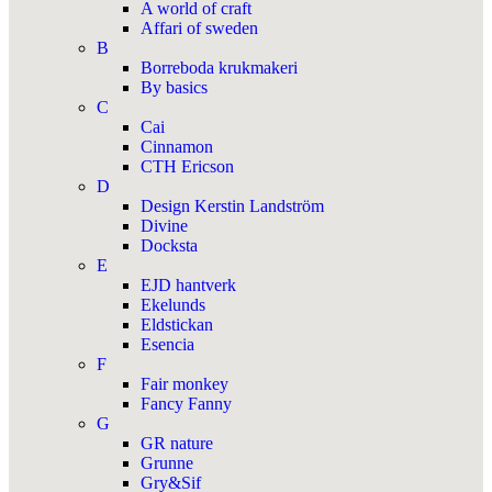
A world of craft
Affari of sweden
B
Borreboda krukmakeri
By basics
C
Cai
Cinnamon
CTH Ericson
D
Design Kerstin Landström
Divine
Docksta
E
EJD hantverk
Ekelunds
Eldstickan
Esencia
F
Fair monkey
Fancy Fanny
G
GR nature
Grunne
Gry&Sif