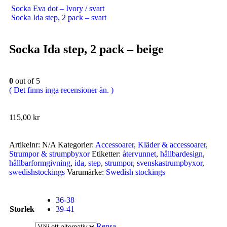
Socka Eva dot – Ivory / svart
Socka Ida step, 2 pack – svart
Socka Ida step, 2 pack – beige
0
out of 5
( Det finns inga recensioner än. )
115,00
kr
Artikelnr:
N/A
Kategorier:
Accessoarer
,
Kläder & accessoarer
,
Strumpor & strumpbyxor
Etiketter:
återvunnet
,
hållbardesign
,
hållbarformgivning
,
ida
,
step
,
strumpor
,
svenskastrumpbyxor
,
swedishstockings
Varumärke:
Swedish stockings
36-38
Storlek
39-41
Rensa