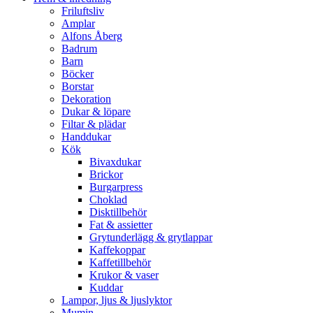
Friluftsliv
Amplar
Alfons Åberg
Badrum
Barn
Böcker
Borstar
Dekoration
Dukar & löpare
Filtar & plädar
Handdukar
Kök
Bivaxdukar
Brickor
Burgarpress
Choklad
Disktillbehör
Fat & assietter
Grytunderlägg & grytlappar
Kaffekoppar
Kaffetillbehör
Krukor & vaser
Kuddar
Lampor, ljus & ljuslyktor
Mumin