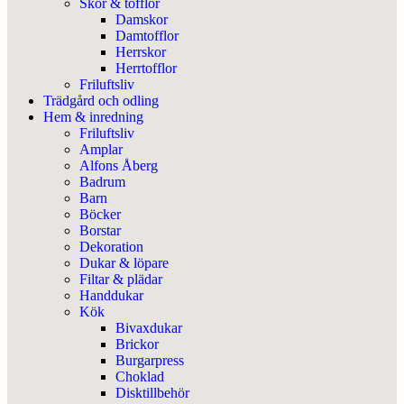
Skor & tofflor
Damskor
Damtofflor
Herrskor
Herrtofflor
Friluftsliv
Trädgård och odling
Hem & inredning
Friluftsliv
Amplar
Alfons Åberg
Badrum
Barn
Böcker
Borstar
Dekoration
Dukar & löpare
Filtar & plädar
Handdukar
Kök
Bivaxdukar
Brickor
Burgarpress
Choklad
Disktillbehör