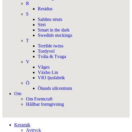
R
Residus
S
Sahlins struts
Sirri
Smart in the dark
Swedish stockings
T
Terrible twins
Tordyvel
Tvåla & Tvaga
V
Våges
Växbo Lin
VIO ljusfabrik
Ö
Ölands ullcentrum
Om
Om Formcraft
Hållbar formgivning
Keramik
Avtryck