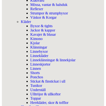
Klädvård
Mössa, vantar & halsduk
Reflexer
Strumpor & strumpbyxor
Väskor & Korgar
Kläder
Byxor & tights
Jackor & kappor
Kavajer & blusar
Kimono
Kjolar
Klänningar
Linnebyxor
Linnekläder
Linneklänningar & linnekjolar
Linneskjortor
Linnen
Shorts
Ponchos
Stickat & finstickat i ull
Tunikor
Underställ
Ulltröjor & ullkoftor
Toppar
Herrkläder, skor & tofflor