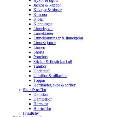
Byxor & tights
Jackor & kappor
Kavajer & blusar
Kimono
Kjolar
Klänningar
Linnebyxor
Linnekläder
Linneklänningar & linnekjolar
Linneskjortor
Linnen
Shorts
Ponchos
Stickat & finstickat i ull
Tunikor
Underställ
Ulltröjor & ullkoftor
Toppar
Herrkläder, skor & tofflor
Skor & tofflor
Damskor
Damtofflor
Herrskor
Herrtofflor
Friluftsliv