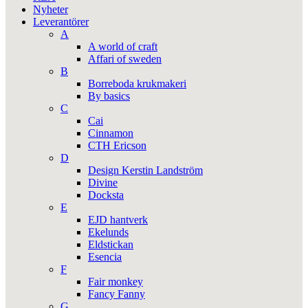
Nyheter
Leverantörer
A
A world of craft
Affari of sweden
B
Borreboda krukmakeri
By basics
C
Cai
Cinnamon
CTH Ericson
D
Design Kerstin Landström
Divine
Docksta
E
EJD hantverk
Ekelunds
Eldstickan
Esencia
F
Fair monkey
Fancy Fanny
G