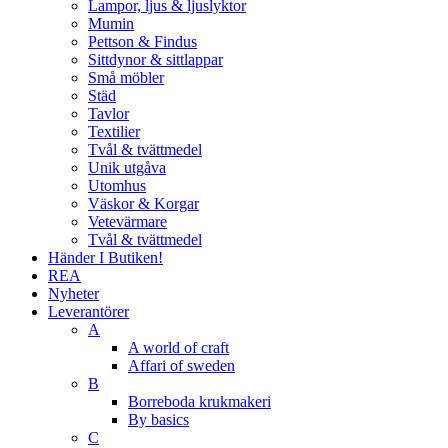
Lampor, ljus & ljuslyktor
Mumin
Pettson & Findus
Sittdynor & sittlappar
Små möbler
Städ
Tavlor
Textilier
Tvål & tvättmedel
Unik utgåva
Utomhus
Väskor & Korgar
Vetevärmare
Tvål & tvättmedel
Händer I Butiken!
REA
Nyheter
Leverantörer
A
A world of craft
Affari of sweden
B
Borreboda krukmakeri
By basics
C