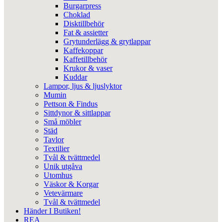
Burgarpress
Choklad
Disktillbehör
Fat & assietter
Grytunderlägg & grytlappar
Kaffekoppar
Kaffetillbehör
Krukor & vaser
Kuddar
Lampor, ljus & ljuslyktor
Mumin
Pettson & Findus
Sittdynor & sittlappar
Små möbler
Städ
Tavlor
Textilier
Tvål & tvättmedel
Unik utgåva
Utomhus
Väskor & Korgar
Vetevärmare
Tvål & tvättmedel
Händer I Butiken!
REA