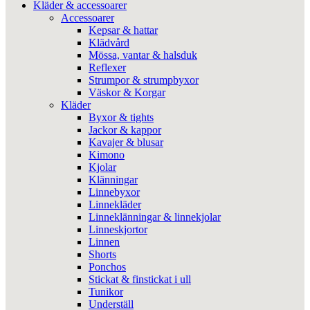
Kläder & accessoarer
Accessoarer
Kepsar & hattar
Klädvård
Mössa, vantar & halsduk
Reflexer
Strumpor & strumpbyxor
Väskor & Korgar
Kläder
Byxor & tights
Jackor & kappor
Kavajer & blusar
Kimono
Kjolar
Klänningar
Linnebyxor
Linnekläder
Linneklänningar & linnekjolar
Linneskjortor
Linnen
Shorts
Ponchos
Stickat & finstickat i ull
Tunikor
Underställ