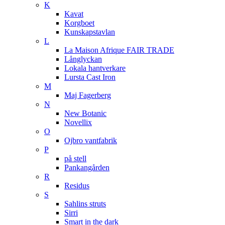
K
Kavat
Korgboet
Kunskapstavlan
L
La Maison Afrique FAIR TRADE
Långlyckan
Lokala hantverkare
Lursta Cast Iron
M
Maj Fagerberg
N
New Botanic
Novellix
O
Ojbro vantfabrik
P
på stell
Pankangården
R
Residus
S
Sahlins struts
Sirri
Smart in the dark