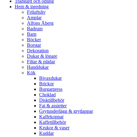
Trädgård och odling
Hem & inredning
Friluftsliv
Amplar
Alfons Åberg
Badrum
Barn
Böcker
Borstar
Dekoration
Dukar & löpare
Filtar & plädar
Handdukar
Kök
Bivaxdukar
Brickor
Burgarpress
Choklad
Disktillbehör
Fat & assietter
Grytunderlägg & grytlappar
Kaffekoppar
Kaffetillbehör
Krukor & vaser
Kuddar