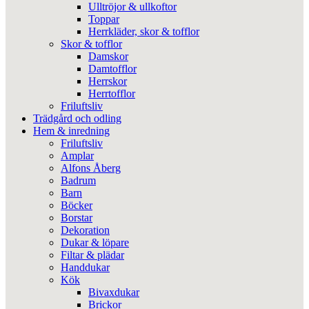
Ulltröjor & ullkoftor
Toppar
Herrkläder, skor & tofflor
Skor & tofflor
Damskor
Damtofflor
Herrskor
Herrtofflor
Friluftsliv
Trädgård och odling
Hem & inredning
Friluftsliv
Amplar
Alfons Åberg
Badrum
Barn
Böcker
Borstar
Dekoration
Dukar & löpare
Filtar & plädar
Handdukar
Kök
Bivaxdukar
Brickor