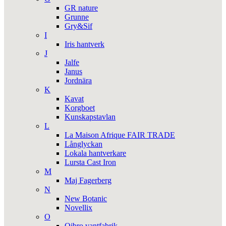
GR nature
Grunne
Gry&Sif
I
Iris hantverk
J
Jalfe
Janus
Jordnära
K
Kavat
Korgboet
Kunskapstavlan
L
La Maison Afrique FAIR TRADE
Långlyckan
Lokala hantverkare
Lursta Cast Iron
M
Maj Fagerberg
N
New Botanic
Novellix
O
Ojbro vantfabrik