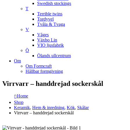
Swedish stockings
T
Terrible twins
Tordyvel
Tvåla & Tvaga
V
Våges
Växbo Lin
VIO ljusfabrik
Ö
Ölands ullcentrum
Om
Om Formcraft
Hållbar formgivning
Virrvarr – handdrejad sockerskål
Home
Shop
Keramik
,
Hem & inredning
,
Kök
,
Skålar
Virrvarr – handdrejad sockerskål