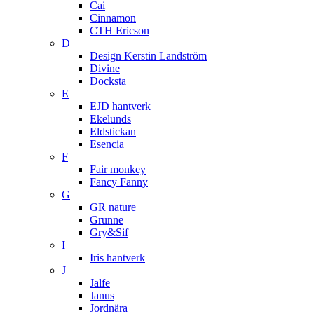
Cai
Cinnamon
CTH Ericson
D
Design Kerstin Landström
Divine
Docksta
E
EJD hantverk
Ekelunds
Eldstickan
Esencia
F
Fair monkey
Fancy Fanny
G
GR nature
Grunne
Gry&Sif
I
Iris hantverk
J
Jalfe
Janus
Jordnära