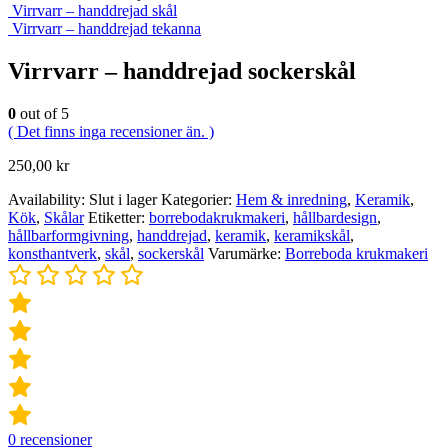
Virrvarr – handdrejad skål
Virrvarr – handdrejad tekanna
Virrvarr – handdrejad sockerskål
0
out of 5
( Det finns inga recensioner än. )
250,00
kr
Availability:
Slut i lager
Kategorier:
Hem & inredning
,
Keramik
,
Kök
,
Skålar
Etiketter:
borrebodakrukmakeri
,
hållbardesign
,
hållbarformgivning
,
handdrejad
,
keramik
,
keramikskål
,
konsthantverk
,
skål
,
sockerskål
Varumärke:
Borreboda krukmakeri
0
recensioner