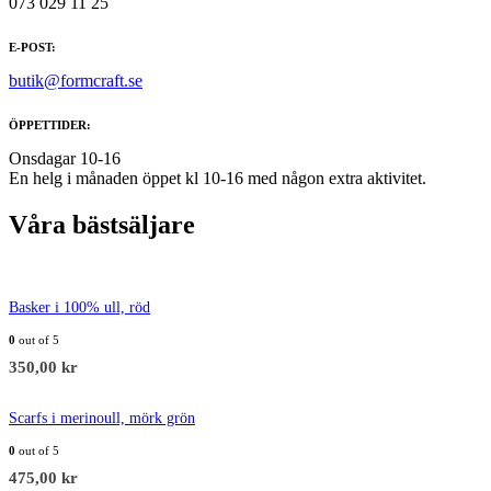
073 029 11 25
E-POST:
butik@formcraft.se
ÖPPETTIDER:
Onsdagar 10-16
En helg i månaden öppet kl 10-16 med någon extra aktivitet.
Våra bästsäljare
Basker i 100% ull, röd
0
out of 5
350,00
kr
Scarfs i merinoull, mörk grön
0
out of 5
475,00
kr