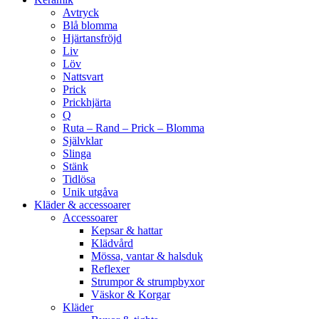
Avtryck
Blå blomma
Hjärtansfröjd
Liv
Löv
Nattsvart
Prick
Prickhjärta
Q
Ruta – Rand – Prick – Blomma
Självklar
Slinga
Stänk
Tidlösa
Unik utgåva
Kläder & accessoarer
Accessoarer
Kepsar & hattar
Klädvård
Mössa, vantar & halsduk
Reflexer
Strumpor & strumpbyxor
Väskor & Korgar
Kläder