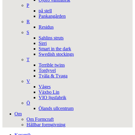
P
på stell
Pankangården
R
Residus
S
Sahlins struts
Sirri
Smart in the dark
Swedish stockings
T
Terrible twins
Tordyvel
Tvåla & Tvaga
V
Våges
Växbo Lin
VIO ljusfabrik
Ö
Ölands ullcentrum
Om
Om Formcraft
Hållbar formgivning
Keramik