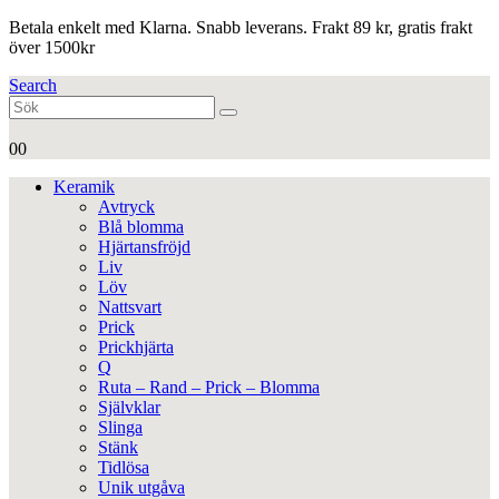
Betala enkelt med Klarna. Snabb leverans. Frakt 89 kr, gratis frakt
över 1500kr
Search
0
0
Keramik
Avtryck
Blå blomma
Hjärtansfröjd
Liv
Löv
Nattsvart
Prick
Prickhjärta
Q
Ruta – Rand – Prick – Blomma
Självklar
Slinga
Stänk
Tidlösa
Unik utgåva