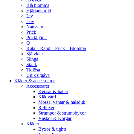
Blå blomma
Hjärtansfröjd
Liv
Löv
Nattsvart
Prick
Prickhjärta
Q
Ruta – Rand – Prick – Blomma
Självklar
Slinga
Stänk
Tidlösa
Unik utgåva
Kläder & accessoarer
Accessoarer
Kepsar & hattar
Klädvård
Mössa, vantar & halsduk
Reflexer
Strumpor & strumpbyxor
Väskor & Korgar
Kläder
Byxor & tights