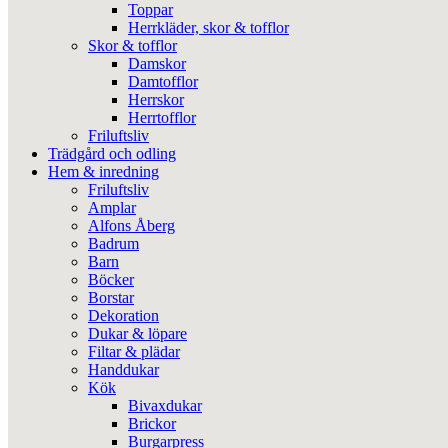
Toppar
Herrkläder, skor & tofflor
Skor & tofflor
Damskor
Damtofflor
Herrskor
Herrtofflor
Friluftsliv
Trädgård och odling
Hem & inredning
Friluftsliv
Amplar
Alfons Åberg
Badrum
Barn
Böcker
Borstar
Dekoration
Dukar & löpare
Filtar & plädar
Handdukar
Kök
Bivaxdukar
Brickor
Burgarpress