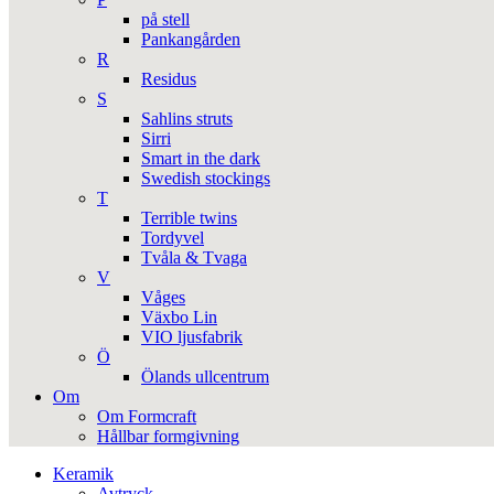
på stell
Pankangården
R
Residus
S
Sahlins struts
Sirri
Smart in the dark
Swedish stockings
T
Terrible twins
Tordyvel
Tvåla & Tvaga
V
Våges
Växbo Lin
VIO ljusfabrik
Ö
Ölands ullcentrum
Om
Om Formcraft
Hållbar formgivning
Keramik
Avtryck