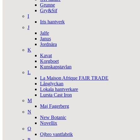
Grunne
Gry&Sif
I
Iris hantverk
J
Jalfe
Janus
Jordnära
K
Kavat
Korgboet
Kunskapstavlan
L
La Maison Afrique FAIR TRADE
Långlyckan
Lokala hantverkare
Lursta Cast Iron
M
Maj Fagerberg
N
New Botanic
Novellix
O
Ojbro vantfabrik
P