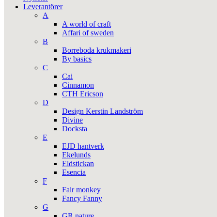
Leverantörer
A
A world of craft
Affari of sweden
B
Borreboda krukmakeri
By basics
C
Cai
Cinnamon
CTH Ericson
D
Design Kerstin Landström
Divine
Docksta
E
EJD hantverk
Ekelunds
Eldstickan
Esencia
F
Fair monkey
Fancy Fanny
G
GR nature