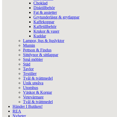
Choklad
Disktillbehör
Fat & assietter
Grytunderlägg & grytlappar
Kaffekoppar
Kaffetillbehör
Krukor & vaser
Kuddar
Lampor, ljus & ljuslyktor
Mumin
Pettson & Findus
Sittdynor & sittlappar
Små möbler
Städ
Tavlor
Textilier
Tvål & tvättmedel
Unik utgåva
Utomhus
Väskor & Korgar
Vetevärmare
Tvål & tvättmedel
Händer I Butiken!
REA
Nyheter