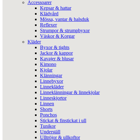
Accessoarer
Kepsar & hattar
Klädvård
Mössa, vantar & halsduk
Reflexer
Strumpor & strumpbyxor
Väskor & Korgar
Kläder
Byxor & tights
Jackor & kappor
Kavajer & blusar
Kimono
Kjolar
Klänningar
Linnebyxor
Linnekläder
Linneklänningar & linnekjolar
Linneskjortor
Linnen
Shorts
Ponchos
Stickat & finstickat i ull
Tunikor
Underställ
Ulltröjor & ullkoftor