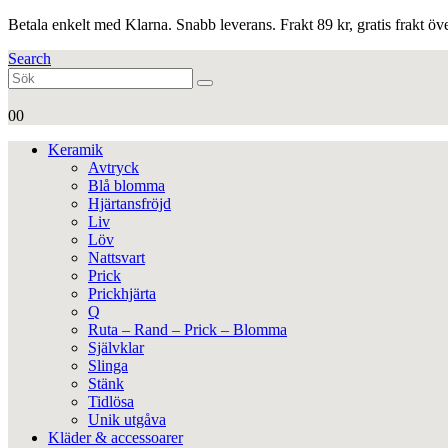
Betala enkelt med Klarna. Snabb leverans. Frakt 89 kr, gratis frakt ö
Search
0
0
Keramik
Avtryck
Blå blomma
Hjärtansfröjd
Liv
Löv
Nattsvart
Prick
Prickhjärta
Q
Ruta – Rand – Prick – Blomma
Självklar
Slinga
Stänk
Tidlösa
Unik utgåva
Kläder & accessoarer