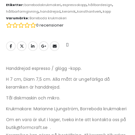
Etiketter:
borrebodakrukmakeri
,
espressokopp
,
hållbardesign
,
hållbarformgivning
,
handdrejad
,
keramik
,
konsthantverk
,
kopp
Varumärke:
Borreboda krukmakeri
0
recensioner
Handdrejad espresso / glögg -kopp.
H 7 cm, Diam 7,5 cm. Alla mått är ungefärliga då
keramiken är handdrejad.
Tål diskmaskin och mikro.
Krukmakare: Marianne Ljungström, Borreboda krukmakeri
Om en vara är slut i lager, tveka inte att kontakta oss på
butik@formcraft.se .