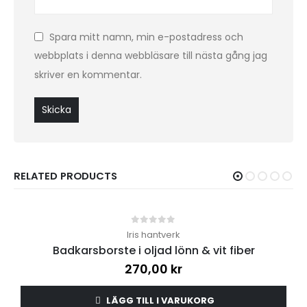
Spara mitt namn, min e-postadress och
webbplats i denna webbläsare till nästa gång jag
skriver en kommentar.
RELATED PRODUCTS
0
out of 5
Iris hantverk
Badkarsborste i oljad lönn & vit fiber
270,00
kr
LÄGG TILL I VARUKORG