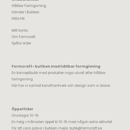
Hållbar Formgivning
Händer I Butiken
Hitta Hit
Mitt konto
Om Formcraft
Spåra order
Formcraft- butiken med hållbar formgivning
En konceptbutik med produkter noga utvalt efter hållbar
formgivning.
Här har vi samlat konsthantverk och design som vi älskar.
Öppettider
Onsdagar 10-16
En helg i månaden öppet kl 10-16 med någon extra aktivitet.
För att vara själva i butiken mejla:
butik@formcraft.se