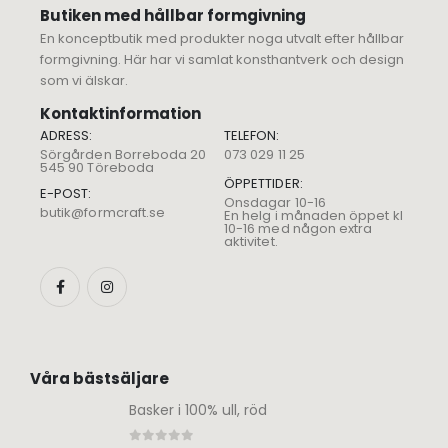
Butiken med hållbar formgivning
En konceptbutik med produkter noga utvalt efter hållbar
formgivning. Här har vi samlat konsthantverk och design
som vi älskar.
Kontaktinformation
ADRESS:
TELEFON:
Sörgården Borreboda 20
073 029 11 25
545 90 Töreboda
ÖPPETTIDER:
E-POST:
Onsdagar 10-16
butik@formcraft.se
En helg i månaden öppet kl
10-16 med någon extra
aktivitet.
Våra bästsäljare
Basker i 100% ull, röd