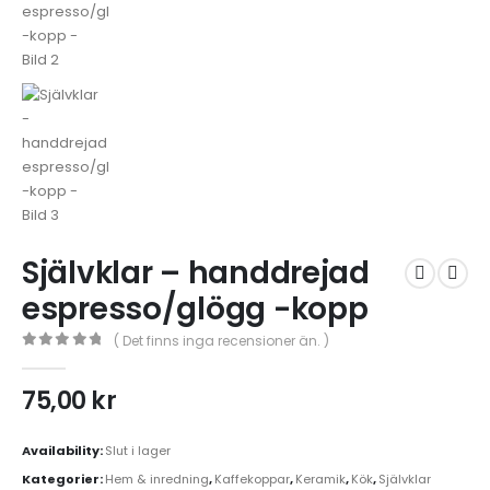
Självklar – handdrejad
espresso/glögg -kopp
( Det finns inga recensioner än. )
0
out of 5
75,00
kr
Availability:
Slut i lager
Kategorier:
Hem & inredning
,
Kaffekoppar
,
Keramik
,
Kök
,
Självklar