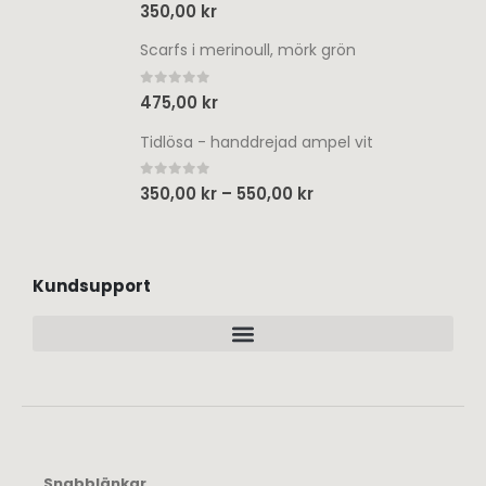
0
out of 5
350,00
kr
Scarfs i merinoull, mörk grön
0
out of 5
475,00
kr
Tidlösa - handdrejad ampel vit
0
out of 5
350,00
kr
–
550,00
kr
Kundsupport
Snabblänkar