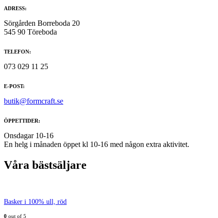
ADRESS:
Sörgården Borreboda 20
545 90 Töreboda
TELEFON:
073 029 11 25
E-POST:
butik@formcraft.se
ÖPPETTIDER:
Onsdagar 10-16
En helg i månaden öppet kl 10-16 med någon extra aktivitet.
Våra bästsäljare
Basker i 100% ull, röd
0
out of 5