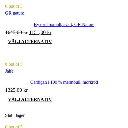
varianter.
0
out of 5
De
GR nature
olika
alternativen
kan
Byxor i bomull, svart, GR Nature
väljas
Det
Det
1645,00
kr
1151,00
kr
på
ursprungliga
nuvarande
produktsidan
Den
VÄLJ ALTERNATIV
priset
priset
här
produkten
var:
är:
har
1645,00 kr.
1151,00 kr.
flera
0
out of 5
varianter.
Jalfe
De
olika
Cardigan i 100 % merinoull, mörkröd
alternativen
kan
1325,00
kr
väljas
på
Den
VÄLJ ALTERNATIV
produktsidan
här
produkten
har
Slut i lager
flera
varianter.
0
out of 5