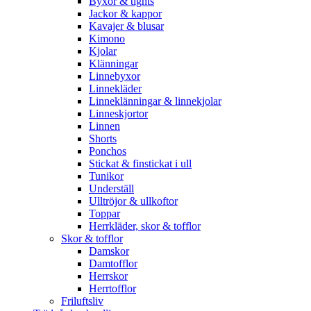
Byxor & tights
Jackor & kappor
Kavajer & blusar
Kimono
Kjolar
Klänningar
Linnebyxor
Linnekläder
Linneklänningar & linnekjolar
Linneskjortor
Linnen
Shorts
Ponchos
Stickat & finstickat i ull
Tunikor
Underställ
Ulltröjor & ullkoftor
Toppar
Herrkläder, skor & tofflor
Skor & tofflor
Damskor
Damtofflor
Herrskor
Herrtofflor
Friluftsliv