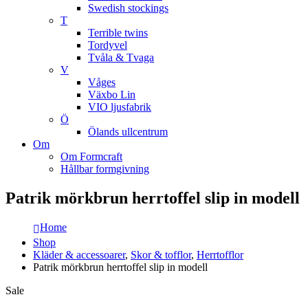
Swedish stockings
T
Terrible twins
Tordyvel
Tvåla & Tvaga
V
Våges
Växbo Lin
VIO ljusfabrik
Ö
Ölands ullcentrum
Om
Om Formcraft
Hållbar formgivning
Patrik mörkbrun herrtoffel slip in modell
Home
Shop
Kläder & accessoarer
,
Skor & tofflor
,
Herrtofflor
Patrik mörkbrun herrtoffel slip in modell
Sale