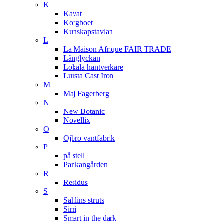
K
Kavat
Korgboet
Kunskapstavlan
L
La Maison Afrique FAIR TRADE
Långlyckan
Lokala hantverkare
Lursta Cast Iron
M
Maj Fagerberg
N
New Botanic
Novellix
O
Ojbro vantfabrik
P
på stell
Pankangården
R
Residus
S
Sahlins struts
Sirri
Smart in the dark