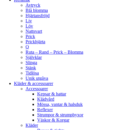
Avtryck
Blå blomma
Hjärtansfröjd
Liv
Löv
Nattsvart
Prick
Prickhjärta
Q
Ruta – Rand – Prick – Blomma
Självklar
Slinga
Stänk
Tidlösa
Unik utgåva
Kläder & accessoarer
Accessoarer
Kepsar & hattar
Klädvård
Mössa, vantar & halsduk
Reflexer
Strumpor & strumpbyxor
Väskor & Korgar
Kläder