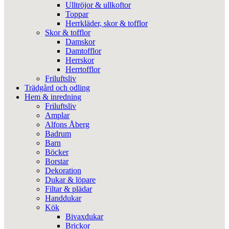
Ulltröjor & ullkoftor
Toppar
Herrkläder, skor & tofflor
Skor & tofflor
Damskor
Damtofflor
Herrskor
Herrtofflor
Friluftsliv
Trädgård och odling
Hem & inredning
Friluftsliv
Amplar
Alfons Åberg
Badrum
Barn
Böcker
Borstar
Dekoration
Dukar & löpare
Filtar & plädar
Handdukar
Kök
Bivaxdukar
Brickor