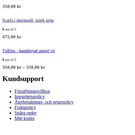
350,00
kr
Scarfs i merinoull, mörk grön
0
out of 5
475,00
kr
Tidlösa - handdrejad ampel vit
0
out of 5
350,00
kr
–
550,00
kr
Kundsupport
Försäljningsvillkor
Integritetspolicy
Återbetalnings- och returpolicy
Fraktpolicy
Spåra order
Mitt konto