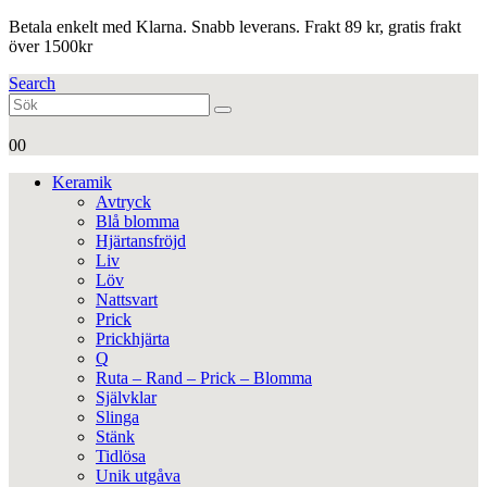
Betala enkelt med Klarna. Snabb leverans. Frakt 89 kr, gratis frakt
över 1500kr
Search
0
0
Keramik
Avtryck
Blå blomma
Hjärtansfröjd
Liv
Löv
Nattsvart
Prick
Prickhjärta
Q
Ruta – Rand – Prick – Blomma
Självklar
Slinga
Stänk
Tidlösa
Unik utgåva