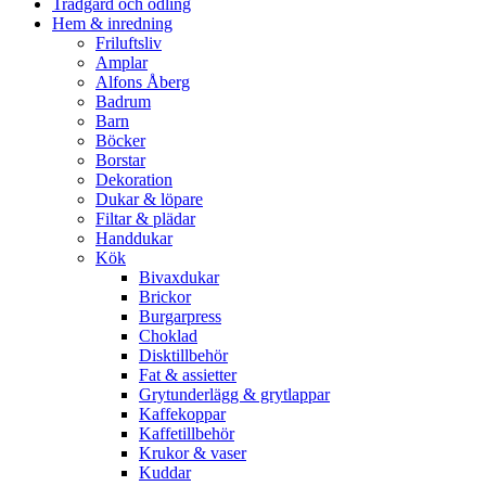
Trädgård och odling
Hem & inredning
Friluftsliv
Amplar
Alfons Åberg
Badrum
Barn
Böcker
Borstar
Dekoration
Dukar & löpare
Filtar & plädar
Handdukar
Kök
Bivaxdukar
Brickor
Burgarpress
Choklad
Disktillbehör
Fat & assietter
Grytunderlägg & grytlappar
Kaffekoppar
Kaffetillbehör
Krukor & vaser
Kuddar