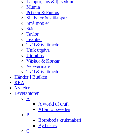
Lampor, ljus & ljuslyktor
Mumin
Pettson & Findus
Sittdynor & sittlappar
Små möbler
Städ
Tavlor
Textilier
Tvål & tvättmedel
Unik utgåva
Utomhus
Väskor & Korgar
Vetevärmare
Tvål & tvättmedel
Händer I Butiken!
REA
Nyheter
Leverantörer
A
A world of craft
Affari of sweden
B
Borreboda krukmakeri
By basics
C