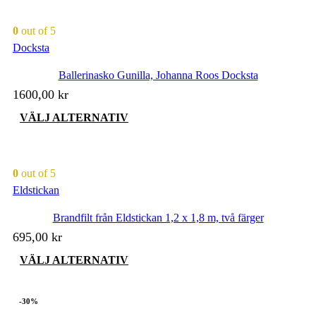
0
out of 5
Docksta
Ballerinasko Gunilla, Johanna Roos Docksta
1600,00
kr
Den
VÄLJ ALTERNATIV
här
produkten
har
flera
0
out of 5
varianter.
Eldstickan
De
olika
Brandfilt från Eldstickan 1,2 x 1,8 m, två färger
alternativen
kan
695,00
kr
väljas
på
Den
VÄLJ ALTERNATIV
produktsidan
här
produkten
har
-30%
flera