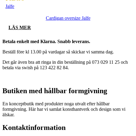
De
Jalfe
olika
alternativen
Cardigan oversize Jalfe
kan
väljas
LÄS MER
på
produktsidan
Betala enkelt med Klarna. Snabb leverans.
Beställ före kl 13.00 på vardagar så skickar vi samma dag.
Det går även bra att ringa in din beställning på 073 029 11 25 och
betala via swish på 123 422 82 84.
Butiken med hållbar formgivning
En konceptbutik med produkter noga utvalt efter hållbar
formgivning. Här har vi samlat konsthantverk och design som vi
älskar.
Kontaktinformation