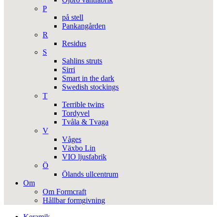
P
på stell
Pankangården
R
Residus
S
Sahlins struts
Sirri
Smart in the dark
Swedish stockings
T
Terrible twins
Tordyvel
Tvåla & Tvaga
V
Våges
Växbo Lin
VIO ljusfabrik
Ö
Ölands ullcentrum
Om
Om Formcraft
Hållbar formgivning
Keramik