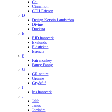
Cai
Cinnamon
CTH Ericson
D
Design Kerstin Landström
Divine
Docksta
E
EJD hantverk
Ekelunds
Eldstickan
Esencia
F
Fair monkey
Fancy Fanny
G
GR nature
Grunne
Gry&Sif
I
Iris hantverk
J
Jalfe
Janus
Jordnära