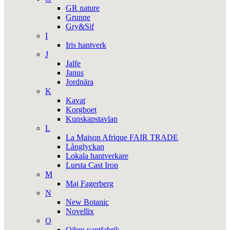
GR nature
Grunne
Gry&Sif
I
Iris hantverk
J
Jalfe
Janus
Jordnära
K
Kavat
Korgboet
Kunskapstavlan
L
La Maison Afrique FAIR TRADE
Långlyckan
Lokala hantverkare
Lursta Cast Iron
M
Maj Fagerberg
N
New Botanic
Novellix
O
Ojbro vantfabrik