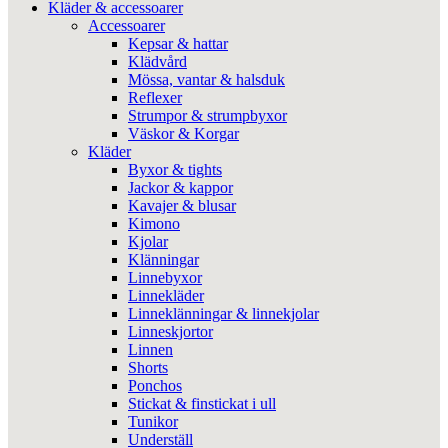
Kläder & accessoarer
Accessoarer
Kepsar & hattar
Klädvård
Mössa, vantar & halsduk
Reflexer
Strumpor & strumpbyxor
Väskor & Korgar
Kläder
Byxor & tights
Jackor & kappor
Kavajer & blusar
Kimono
Kjolar
Klänningar
Linnebyxor
Linnekläder
Linneklänningar & linnekjolar
Linneskjortor
Linnen
Shorts
Ponchos
Stickat & finstickat i ull
Tunikor
Underställ