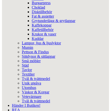
Burgarpress
Choklad
Disktillbehör
Fat & assietter
Grytunderlägg & grytlappar
Kaffekoppar
Kaffetillbehör
Krukor & vaser
Kuddar
Lampor, ljus & ljuslyktor
Mumin
Pettson & Findus
Sittdynor & sittlappar
Små möbler
Städ
Tavlor
Textilier
Tvål & tvättmedel
Unik utgåva
Utomhus
Väskor & Korgar
Vetevärmare
Tvål & tvättmedel
Händer I Butiken!
REA