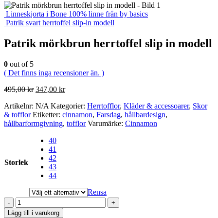
Linneskjorta i Bone 100% linne från by basics
Patrik svart herrtoffel slip-in modell
Patrik mörkbrun herrtoffel slip in modell
0
out of 5
( Det finns inga recensioner än. )
Det
Det
495,00
kr
347,00
kr
ursprungliga
nuvarande
Artikelnr:
N/A
Kategorier:
Herrtofflor
,
Kläder & accessoarer
,
Skor
priset
priset
& tofflor
Etiketter:
cinnamon
,
Farsdag
,
hållbardesign
,
var:
är:
hållbarformgivning
,
tofflor
Varumärke:
Cinnamon
495,00 kr.
347,00 kr.
40
41
42
Storlek
43
44
Rensa
-
+
Lägg till i varukorg