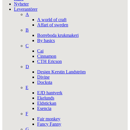
Nyheter
Leverantörer
A
A world of craft
Affari of sweden
B
Borreboda krukmakeri
By basics
C
Cai
Cinnamon
CTH Ericson
D
Design Kerstin Landström
Divine
Docksta
E
EJD hantverk
Ekelunds
Eldstickan
Esencia
F
Fair monkey
Fancy Fanny
G