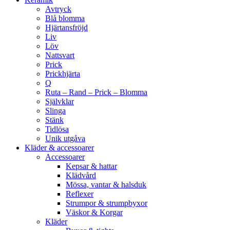
Avtryck
Blå blomma
Hjärtansfröjd
Liv
Löv
Nattsvart
Prick
Prickhjärta
Q
Ruta – Rand – Prick – Blomma
Självklar
Slinga
Stänk
Tidlösa
Unik utgåva
Kläder & accessoarer
Accessoarer
Kepsar & hattar
Klädvård
Mössa, vantar & halsduk
Reflexer
Strumpor & strumpbyxor
Väskor & Korgar
Kläder