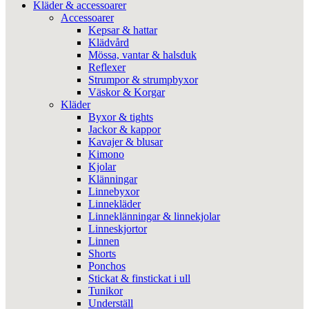
Kläder & accessoarer
Accessoarer
Kepsar & hattar
Klädvård
Mössa, vantar & halsduk
Reflexer
Strumpor & strumpbyxor
Väskor & Korgar
Kläder
Byxor & tights
Jackor & kappor
Kavajer & blusar
Kimono
Kjolar
Klänningar
Linnebyxor
Linnekläder
Linneklänningar & linnekjolar
Linneskjortor
Linnen
Shorts
Ponchos
Stickat & finstickat i ull
Tunikor
Underställ