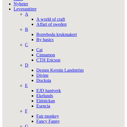
Nyheter
Leverantörer
A
A world of craft
Affari of sweden
B
Borreboda krukmakeri
By basics
C
Cai
Cinnamon
CTH Ericson
D
Design Kerstin Landström
Divine
Docksta
E
EJD hantverk
Ekelunds
Eldstickan
Esencia
F
Fair monkey
Fancy Fanny
G