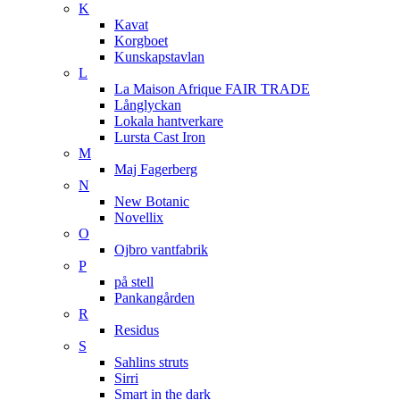
K
Kavat
Korgboet
Kunskapstavlan
L
La Maison Afrique FAIR TRADE
Långlyckan
Lokala hantverkare
Lursta Cast Iron
M
Maj Fagerberg
N
New Botanic
Novellix
O
Ojbro vantfabrik
P
på stell
Pankangården
R
Residus
S
Sahlins struts
Sirri
Smart in the dark