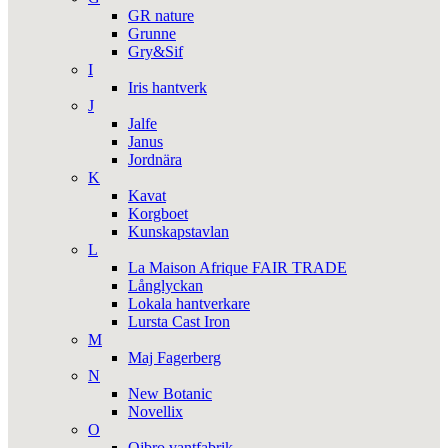
GR nature
Grunne
Gry&Sif
I
Iris hantverk
J
Jalfe
Janus
Jordnära
K
Kavat
Korgboet
Kunskapstavlan
L
La Maison Afrique FAIR TRADE
Långlyckan
Lokala hantverkare
Lursta Cast Iron
M
Maj Fagerberg
N
New Botanic
Novellix
O
Ojbro vantfabrik