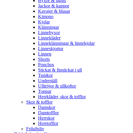
Byxor & tights
Jackor & kappor
Kavajer & blusar
Kimono
Kjolar
Klänningar
Linnebyxor
Linnekläder
Linneklänningar & linnekjolar
Linneskjortor
Linnen
Shorts
Ponchos
Stickat & finstickat i ull
Tunikor
Underställ
Ulltröjor & ullkoftor
Toppar
Herrkläder, skor & tofflor
Skor & tofflor
Damskor
Damtofflor
Herrskor
Herrtofflor
Friluftsliv