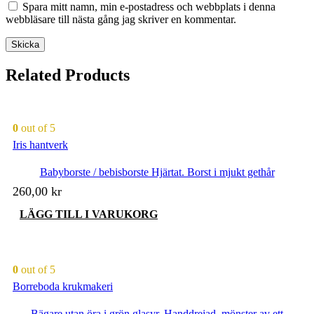
Spara mitt namn, min e-postadress och webbplats i denna
webbläsare till nästa gång jag skriver en kommentar.
Related Products
0
out of 5
Iris hantverk
Babyborste / bebisborste Hjärtat. Borst i mjukt gethår
260,00
kr
LÄGG TILL I VARUKORG
0
out of 5
Borreboda krukmakeri
Bägare utan öra i grön glasyr. Handdrejad, mönster av ett