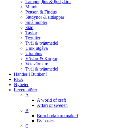
Lampor, ljus & ljuslyktor
Mumin
Pettson & Findus
Sittdynor & sittlappar
Små möbler
Städ
Tavlor
Textilier
Tvål & tvättmedel
Unik utgåva
Utomhus
Väskor & Korgar
Vetevärmare
Tvål & tvättmedel
Händer I Butiken!
REA
Nyheter
Leverantörer
A
A world of craft
Affari of sweden
B
Borreboda krukmakeri
By basics
C