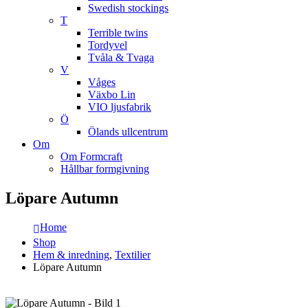
Swedish stockings
T
Terrible twins
Tordyvel
Tvåla & Tvaga
V
Våges
Växbo Lin
VIO ljusfabrik
Ö
Ölands ullcentrum
Om
Om Formcraft
Hållbar formgivning
Löpare Autumn
Home
Shop
Hem & inredning
,
Textilier
Löpare Autumn