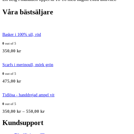
Våra bästsäljare
Basker i 100% ull, röd
0
out of 5
350,00
kr
Scarfs i merinoull, mörk grön
0
out of 5
475,00
kr
Tidlösa - handdrejad ampel vit
0
out of 5
350,00
kr
–
550,00
kr
Kundsupport