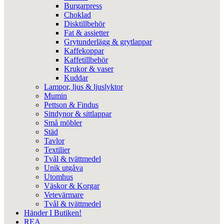
Burgarpress
Choklad
Disktillbehör
Fat & assietter
Grytunderlägg & grytlappar
Kaffekoppar
Kaffetillbehör
Krukor & vaser
Kuddar
Lampor, ljus & ljuslyktor
Mumin
Pettson & Findus
Sittdynor & sittlappar
Små möbler
Städ
Tavlor
Textilier
Tvål & tvättmedel
Unik utgåva
Utomhus
Väskor & Korgar
Vetevärmare
Tvål & tvättmedel
Händer I Butiken!
REA