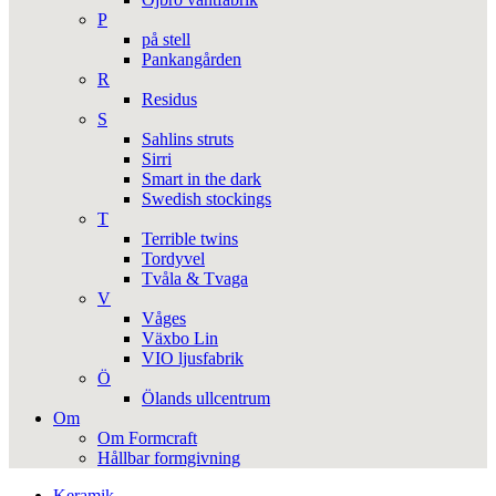
P
på stell
Pankangården
R
Residus
S
Sahlins struts
Sirri
Smart in the dark
Swedish stockings
T
Terrible twins
Tordyvel
Tvåla & Tvaga
V
Våges
Växbo Lin
VIO ljusfabrik
Ö
Ölands ullcentrum
Om
Om Formcraft
Hållbar formgivning
Keramik