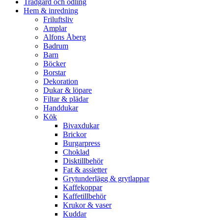
Trädgård och odling
Hem & inredning
Friluftsliv
Amplar
Alfons Åberg
Badrum
Barn
Böcker
Borstar
Dekoration
Dukar & löpare
Filtar & plädar
Handdukar
Kök
Bivaxdukar
Brickor
Burgarpress
Choklad
Disktillbehör
Fat & assietter
Grytunderlägg & grytlappar
Kaffekoppar
Kaffetillbehör
Krukor & vaser
Kuddar