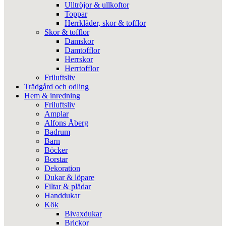
Ulltröjor & ullkoftor
Toppar
Herrkläder, skor & tofflor
Skor & tofflor
Damskor
Damtofflor
Herrskor
Herrtofflor
Friluftsliv
Trädgård och odling
Hem & inredning
Friluftsliv
Amplar
Alfons Åberg
Badrum
Barn
Böcker
Borstar
Dekoration
Dukar & löpare
Filtar & plädar
Handdukar
Kök
Bivaxdukar
Brickor