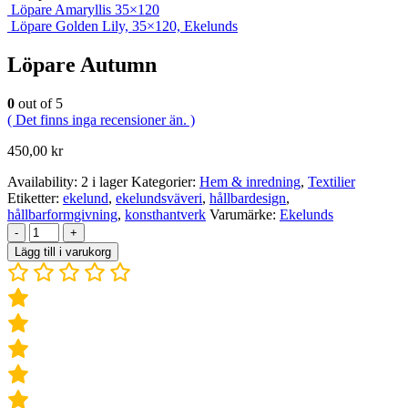
Löpare Amaryllis 35×120
Löpare Golden Lily, 35×120, Ekelunds
Löpare Autumn
0
out of 5
( Det finns inga recensioner än. )
450,00
kr
Availability:
2 i lager
Kategorier:
Hem & inredning
,
Textilier
Etiketter:
ekelund
,
ekelundsväveri
,
hållbardesign
,
hållbarformgivning
,
konsthantverk
Varumärke:
Ekelunds
-
+
Lägg till i varukorg