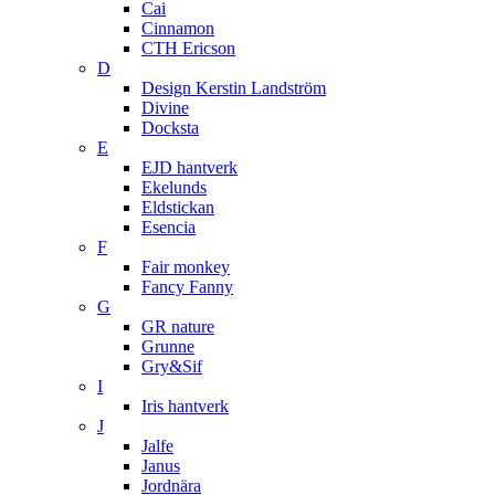
Cai
Cinnamon
CTH Ericson
D
Design Kerstin Landström
Divine
Docksta
E
EJD hantverk
Ekelunds
Eldstickan
Esencia
F
Fair monkey
Fancy Fanny
G
GR nature
Grunne
Gry&Sif
I
Iris hantverk
J
Jalfe
Janus
Jordnära