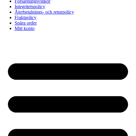
Försäljningsvillkor
Integritetspolicy
Återbetalnings- och returpolicy
Fraktpolicy
Spåra order
Mitt konto