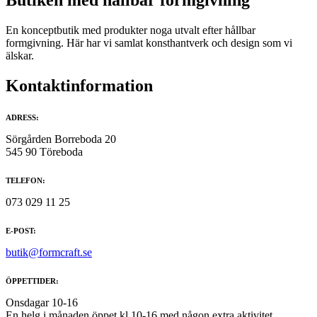
Butiken med hållbar formgivning
En konceptbutik med produkter noga utvalt efter hållbar
formgivning. Här har vi samlat konsthantverk och design som vi
älskar.
Kontaktinformation
ADRESS:
Sörgården Borreboda 20
545 90 Töreboda
TELEFON:
073 029 11 25
E-POST:
butik@formcraft.se
ÖPPETTIDER:
Onsdagar 10-16
En helg i månaden öppet kl 10-16 med någon extra aktivitet.