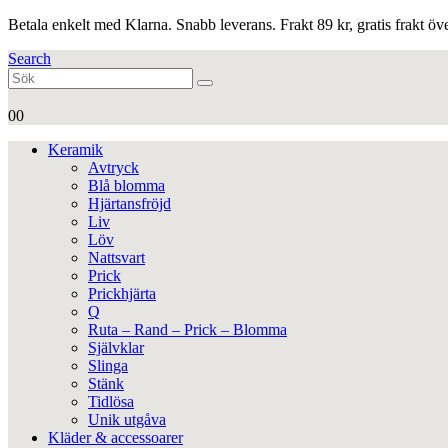
Betala enkelt med Klarna. Snabb leverans. Frakt 89 kr, gratis frakt ö
Search
0
0
Keramik
Avtryck
Blå blomma
Hjärtansfröjd
Liv
Löv
Nattsvart
Prick
Prickhjärta
Q
Ruta – Rand – Prick – Blomma
Självklar
Slinga
Stänk
Tidlösa
Unik utgåva
Kläder & accessoarer