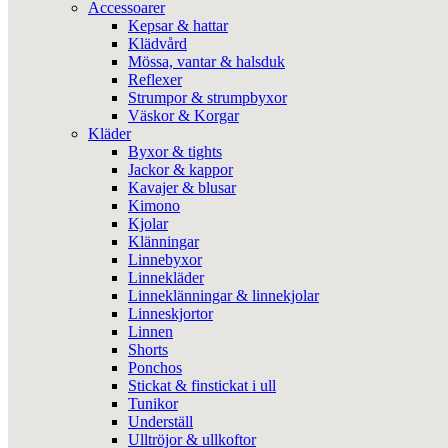
Accessoarer
Kepsar & hattar
Klädvård
Mössa, vantar & halsduk
Reflexer
Strumpor & strumpbyxor
Väskor & Korgar
Kläder
Byxor & tights
Jackor & kappor
Kavajer & blusar
Kimono
Kjolar
Klänningar
Linnebyxor
Linnekläder
Linneklänningar & linnekjolar
Linneskjortor
Linnen
Shorts
Ponchos
Stickat & finstickat i ull
Tunikor
Underställ
Ulltröjor & ullkoftor