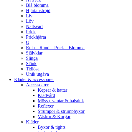
Blå blomma
Hjärtansfröjd
Liv
Löv
Nattsvart
Prick
Prickhjärta
Q
Ruta – Rand – Prick – Blomma
Självklar
Slinga
Stänk
Tidlösa
Unik utgåva
Kläder & accessoarer
Accessoarer
Kepsar & hattar
Klädvård
Mössa, vantar & halsduk
Reflexer
Strumpor & strumpbyxor
Väskor & Korgar
Kläder
Byxor & tights