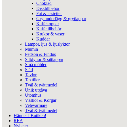
Choklad
Disktillbehör
Fat & assietter
Grytunderlägg & grytlappar
Kaffekoppar
Kaffetillbehör
Krukor & vaser
Kuddar
Lampor, ljus & ljuslyktor
Mumin
Pettson & Findus
Sittdynor & sittlappar
Små möbler
Städ
Tavlor
Textilier
Tvål & tvättmedel
Unik utgåva
Utomhus
Väskor & Korgar
Vetevärmare
Tvål & tvättmedel
Händer I Butiken!
REA
Nyheter