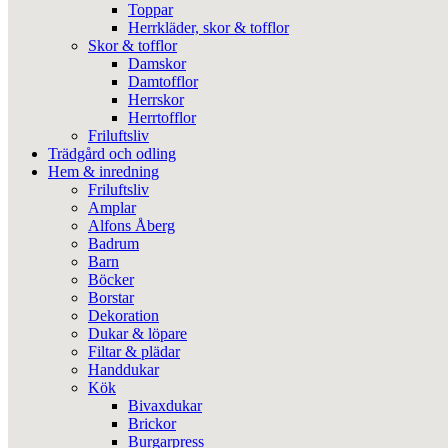
Toppar
Herrkläder, skor & tofflor
Skor & tofflor
Damskor
Damtofflor
Herrskor
Herrtofflor
Friluftsliv
Trädgård och odling
Hem & inredning
Friluftsliv
Amplar
Alfons Åberg
Badrum
Barn
Böcker
Borstar
Dekoration
Dukar & löpare
Filtar & plädar
Handdukar
Kök
Bivaxdukar
Brickor
Burgarpress