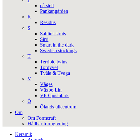
på stell
Pankangården
R
Residus
S
Sahlins struts
Sirri
Smart in the dark
Swedish stockings
T
Terrible twins
Tordyvel
Tvåla & Tvaga
V
Våges
Växbo Lin
VIO ljusfabrik
Ö
Ölands ullcentrum
Om
Om Formcraft
Hållbar formgivning
Keramik
Avtryck