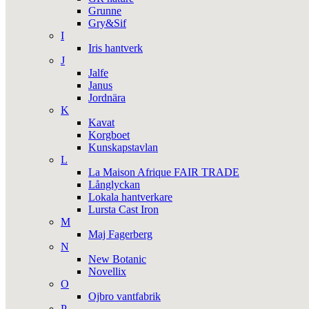
Grunne
Gry&Sif
I
Iris hantverk
J
Jalfe
Janus
Jordnära
K
Kavat
Korgboet
Kunskapstavlan
L
La Maison Afrique FAIR TRADE
Långlyckan
Lokala hantverkare
Lursta Cast Iron
M
Maj Fagerberg
N
New Botanic
Novellix
O
Ojbro vantfabrik
P