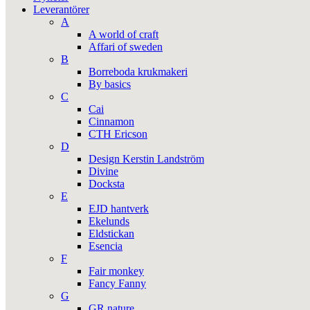
Leverantörer
A
A world of craft
Affari of sweden
B
Borreboda krukmakeri
By basics
C
Cai
Cinnamon
CTH Ericson
D
Design Kerstin Landström
Divine
Docksta
E
EJD hantverk
Ekelunds
Eldstickan
Esencia
F
Fair monkey
Fancy Fanny
G
GR nature