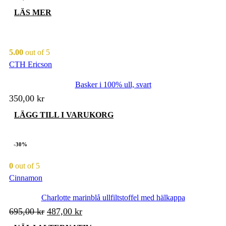
LÄS MER
5.00
out of 5
CTH Ericson
Basker i 100% ull, svart
350,00
kr
LÄGG TILL I VARUKORG
-30%
0
out of 5
Cinnamon
Charlotte marinblå ullfiltstoffel med hälkappa
Det
Det
695,00
kr
487,00
kr
ursprungliga
nuvarande