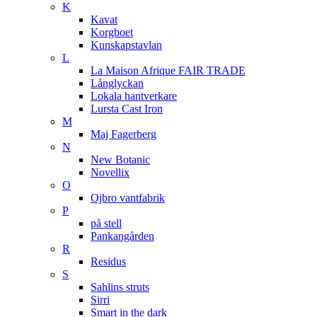
K
Kavat
Korgboet
Kunskapstavlan
L
La Maison Afrique FAIR TRADE
Långlyckan
Lokala hantverkare
Lursta Cast Iron
M
Maj Fagerberg
N
New Botanic
Novellix
O
Ojbro vantfabrik
P
på stell
Pankangården
R
Residus
S
Sahlins struts
Sirri
Smart in the dark