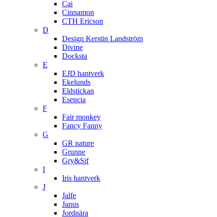
Cai
Cinnamon
CTH Ericson
D
Design Kerstin Landström
Divine
Docksta
E
EJD hantverk
Ekelunds
Eldstickan
Esencia
F
Fair monkey
Fancy Fanny
G
GR nature
Grunne
Gry&Sif
I
Iris hantverk
J
Jalfe
Janus
Jordnära