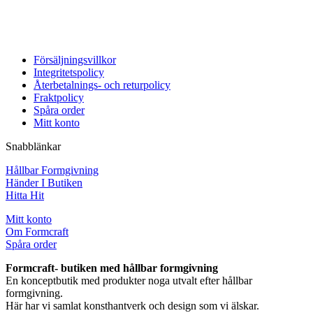
Försäljningsvillkor
Integritetspolicy
Återbetalnings- och returpolicy
Fraktpolicy
Spåra order
Mitt konto
Snabblänkar
Hållbar Formgivning
Händer I Butiken
Hitta Hit
Mitt konto
Om Formcraft
Spåra order
Formcraft- butiken med hållbar formgivning
En konceptbutik med produkter noga utvalt efter hållbar
formgivning.
Här har vi samlat konsthantverk och design som vi älskar.