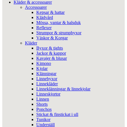
Kläder & accessoarer
Accessoarer
Kepsar & hattar
Klädvård
Mössa, vantar & halsduk
Reflexer
Strumpor & strumpbyxor
Väskor & Korgar
Kläder
Byxor & tights
Jackor & kappor
Kavajer & blusar
Kimono
Kjolar
Klänningar
Linnebyxor
Linnekläder
Linneklänningar & linnekjolar
Linneskjortor
Linnen
Shorts
Ponchos
Stickat & finstickat i ull
Tunikor
Underställ