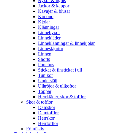
Byxor & tights
Jackor & kappor
Kavajer & blusar
Kimono
Kjolar
Klänningar
Linnebyxor
Linnekläder
Linneklänningar & linnekjolar
Linneskjortor
Linnen
Shorts
Ponchos
Stickat & finstickat i ull
Tunikor
Underställ
Ulltröjor & ullkoftor
Toppar
Herrkläder, skor & tofflor
Skor & tofflor
Damskor
Damtofflor
Herrskor
Herrtofflor
Friluftsliv