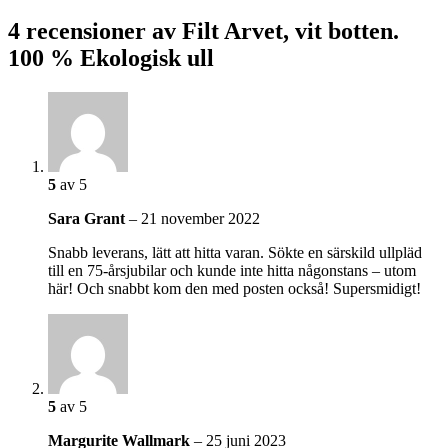
4 recensioner av
Filt Arvet, vit botten.
100 % Ekologisk ull
5
av 5
Sara Grant
–
21 november 2022
Snabb leverans, lätt att hitta varan. Sökte en särskild ullpläd
till en 75-årsjubilar och kunde inte hitta någonstans – utom
här! Och snabbt kom den med posten också! Supersmidigt!
5
av 5
Margurite Wallmark
–
25 juni 2023