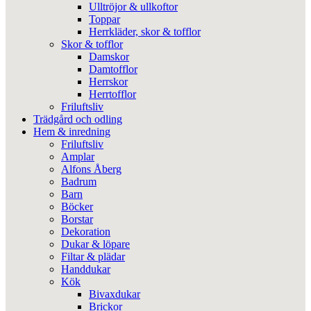
Ulltröjor & ullkoftor
Toppar
Herrkläder, skor & tofflor
Skor & tofflor
Damskor
Damtofflor
Herrskor
Herrtofflor
Friluftsliv
Trädgård och odling
Hem & inredning
Friluftsliv
Amplar
Alfons Åberg
Badrum
Barn
Böcker
Borstar
Dekoration
Dukar & löpare
Filtar & plädar
Handdukar
Kök
Bivaxdukar
Brickor