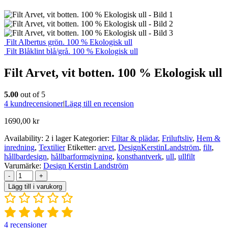
Filt Albertus grön. 100 % Ekologisk ull
Filt Blåklint blå/grå. 100 % Ekologisk ull
Filt Arvet, vit botten. 100 % Ekologisk ull
5.00
out of 5
4
kundrecensioner
|
Lägg till en recension
1690,00
kr
Availability:
2 i lager
Kategorier:
Filtar & plädar
,
Friluftsliv
,
Hem &
inredning
,
Textilier
Etiketter:
arvet
,
DesignKerstinLandström
,
filt
,
hållbardesign
,
hållbarformgivning
,
konsthantverk
,
ull
,
ullfilt
Varumärke:
Design Kerstin Landström
-
+
Lägg till i varukorg
4
recensioner