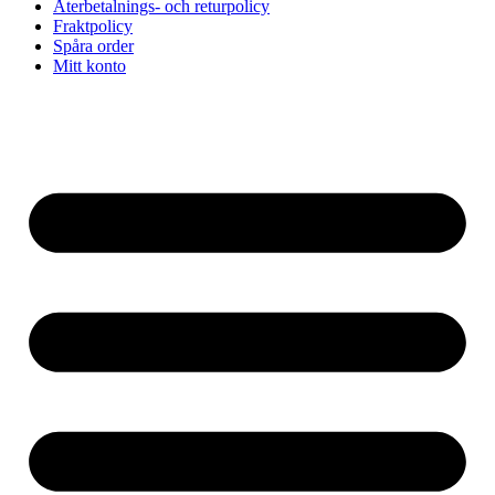
Återbetalnings- och returpolicy
Fraktpolicy
Spåra order
Mitt konto