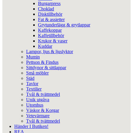
Burgarpress
Choklad
Disktillbehör
Fat & assietter
Grytunderlägg & grytlappar
Kaffekoppar
Kaffetillbehör
Krukor & vaser
Kuddar
Lampor, ljus & ljuslyktor
Mumin
Pettson & Findus
Sittdynor & sittlappar
Små möbler
Städ
Tavlor
Textilier
Tvål & tvättmedel
Unik utgåva
Utomhus
Väskor & Korgar
Vetevärmare
Tvål & tvättmedel
Händer I Butiken!
REA