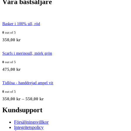
Våra bästsäljare
Basker i 100% ull, röd
0
out of 5
350,00
kr
Scarfs i merinoull, mörk grön
0
out of 5
475,00
kr
Tidlösa - handdrejad ampel vit
0
out of 5
350,00
kr
–
550,00
kr
Kundsupport
Försäljningsvillkor
Integritetspolicy