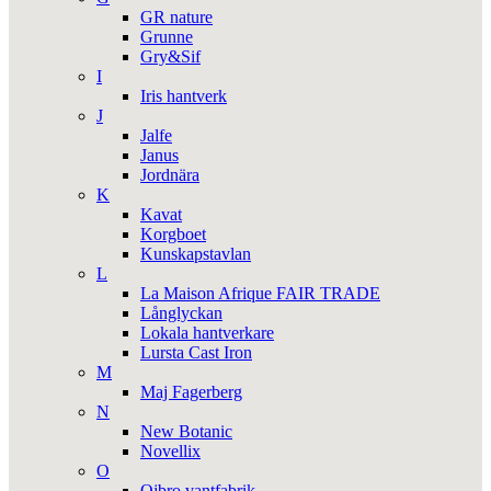
GR nature
Grunne
Gry&Sif
I
Iris hantverk
J
Jalfe
Janus
Jordnära
K
Kavat
Korgboet
Kunskapstavlan
L
La Maison Afrique FAIR TRADE
Långlyckan
Lokala hantverkare
Lursta Cast Iron
M
Maj Fagerberg
N
New Botanic
Novellix
O
Ojbro vantfabrik