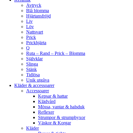
Avtryck
Blå blomma
Hjärtansfröjd
Liv
Löv
Nattsvart
Prick
Prickhjärta
Q
Ruta – Rand – Prick – Blomma
Självklar
Slinga
Stänk
Tidlösa
Unik utgåva
Kläder & accessoarer
Accessoarer
Kepsar & hattar
Klädvård
Mössa, vantar & halsduk
Reflexer
Strumpor & strumpbyxor
Väskor & Korgar
Kläder