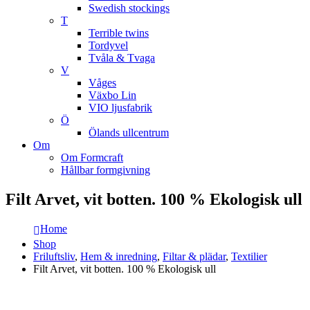
Swedish stockings
T
Terrible twins
Tordyvel
Tvåla & Tvaga
V
Våges
Växbo Lin
VIO ljusfabrik
Ö
Ölands ullcentrum
Om
Om Formcraft
Hållbar formgivning
Filt Arvet, vit botten. 100 % Ekologisk ull
Home
Shop
Friluftsliv
,
Hem & inredning
,
Filtar & plädar
,
Textilier
Filt Arvet, vit botten. 100 % Ekologisk ull