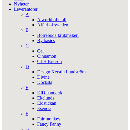
Nyheter
Leverantörer
A
A world of craft
Affari of sweden
B
Borreboda krukmakeri
By basics
C
Cai
Cinnamon
CTH Ericson
D
Design Kerstin Landström
Divine
Docksta
E
EJD hantverk
Ekelunds
Eldstickan
Esencia
F
Fair monkey
Fancy Fanny
G