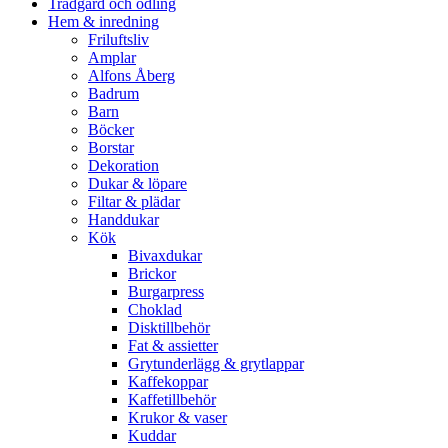
Trädgård och odling
Hem & inredning
Friluftsliv
Amplar
Alfons Åberg
Badrum
Barn
Böcker
Borstar
Dekoration
Dukar & löpare
Filtar & plädar
Handdukar
Kök
Bivaxdukar
Brickor
Burgarpress
Choklad
Disktillbehör
Fat & assietter
Grytunderlägg & grytlappar
Kaffekoppar
Kaffetillbehör
Krukor & vaser
Kuddar