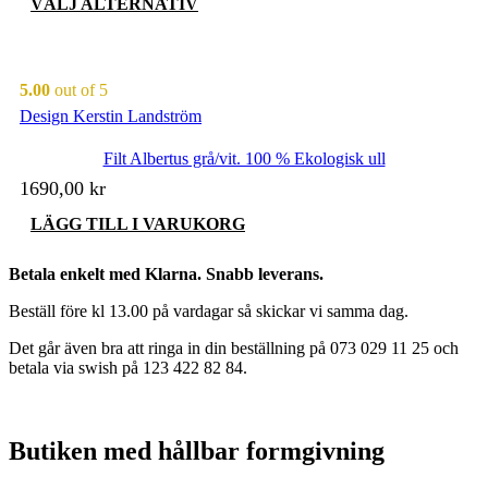
Den
VÄLJ ALTERNATIV
priset
priset
här
produkten
var:
är:
har
695,00 kr.
487,00 kr.
flera
5.00
out of 5
varianter.
Design Kerstin Landström
De
olika
Filt Albertus grå/vit. 100 % Ekologisk ull
alternativen
kan
1690,00
kr
väljas
på
LÄGG TILL I VARUKORG
produktsidan
Betala enkelt med Klarna. Snabb leverans.
Beställ före kl 13.00 på vardagar så skickar vi samma dag.
Det går även bra att ringa in din beställning på 073 029 11 25 och
betala via swish på 123 422 82 84.
Butiken med hållbar formgivning