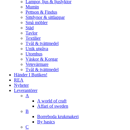
Lampor, ljus & ljuslyktor
Mumin
Pettson & Findus
Sittdynor & sittlappar
Små möbler
Städ
Tavlor
Textilier
Tvål & tvättmedel
Unik utgåva
Utomhus
Väskor & Korgar
Vetevärmare
Tvål & tvättmedel
Händer I Butiken!
REA
Nyheter
Leverantörer
A
A world of craft
Affari of sweden
B
Borreboda krukmakeri
By basics
C