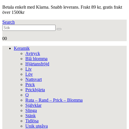
Betala enkelt med Klarna. Snabb leverans. Frakt 89 kr, gratis frakt
över 1500kr
Search
0
0
Keramik
Avtryck
Blå blomma
Hjärtansfröjd
Liv
Löv
Nattsvart
Prick
Prickhjärta
Q
Ruta – Rand – Prick – Blomma
Självklar
Slinga
Stänk
Tidlösa
Unik utgåva