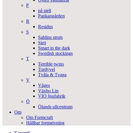
P
på stell
Pankangården
R
Residus
S
Sahlins struts
Sirri
Smart in the dark
Swedish stockings
T
Terrible twins
Tordyvel
Tvåla & Tvaga
V
Våges
Växbo Lin
VIO ljusfabrik
Ö
Ölands ullcentrum
Om
Om Formcraft
Hållbar formgivning
Keramik