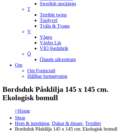
Swedish stockings
T
Terrible twins
Tordyvel
Tvåla & Tvaga
V
Våges
Växbo Lin
VIO ljusfabrik
Ö
Ölands ullcentrum
Om
Om Formcraft
Hållbar formgivning
Bordsduk Påsklilja 145 x 145 cm.
Ekologisk bomull
Home
Shop
Hem & inredning
,
Dukar & löpare
,
Textilier
Bordsduk Påsklilja 145 x 145 cm. Ekologisk bomull