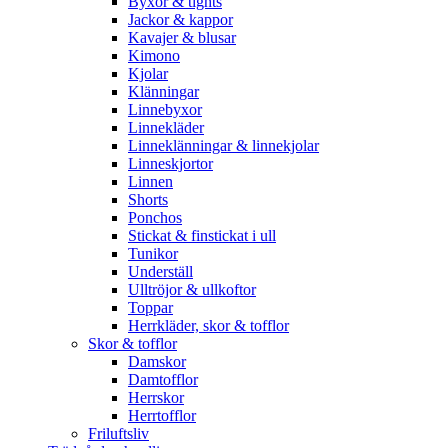
Byxor & tights
Jackor & kappor
Kavajer & blusar
Kimono
Kjolar
Klänningar
Linnebyxor
Linnekläder
Linneklänningar & linnekjolar
Linneskjortor
Linnen
Shorts
Ponchos
Stickat & finstickat i ull
Tunikor
Underställ
Ulltröjor & ullkoftor
Toppar
Herrkläder, skor & tofflor
Skor & tofflor
Damskor
Damtofflor
Herrskor
Herrtofflor
Friluftsliv