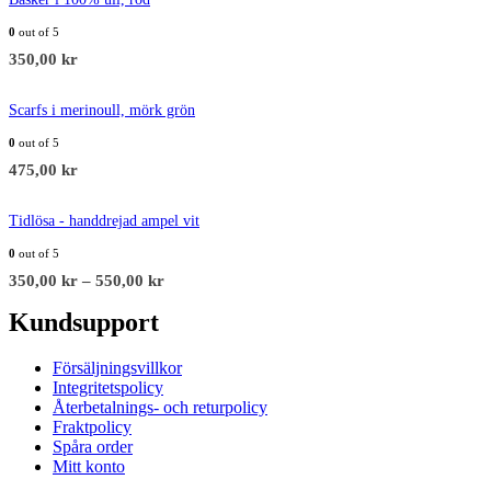
0
out of 5
350,00
kr
Scarfs i merinoull, mörk grön
0
out of 5
475,00
kr
Tidlösa - handdrejad ampel vit
0
out of 5
350,00
kr
–
550,00
kr
Kundsupport
Försäljningsvillkor
Integritetspolicy
Återbetalnings- och returpolicy
Fraktpolicy
Spåra order
Mitt konto