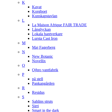
K
Kavat
Korgboet
Kunskapstavlan
L
La Maison Afrique FAIR TRADE
Långlyckan
Lokala hantverkare
Lursta Cast Iron
M
Maj Fagerberg
N
New Botanic
Novellix
O
Ojbro vantfabrik
P
på stell
Pankangården
R
Residus
S
Sahlins struts
Sirri
Smart in the dark