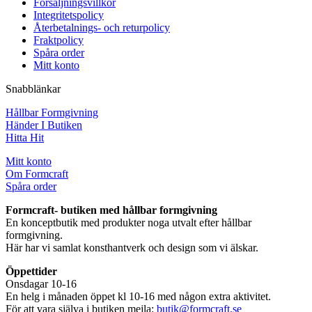
Försäljningsvillkor
Integritetspolicy
Återbetalnings- och returpolicy
Fraktpolicy
Spåra order
Mitt konto
Snabblänkar
Hållbar Formgivning
Händer I Butiken
Hitta Hit
Mitt konto
Om Formcraft
Spåra order
Formcraft- butiken med hållbar formgivning
En konceptbutik med produkter noga utvalt efter hållbar
formgivning.
Här har vi samlat konsthantverk och design som vi älskar.
Öppettider
Onsdagar 10-16
En helg i månaden öppet kl 10-16 med någon extra aktivitet.
För att vara själva i butiken mejla:
butik@formcraft.se