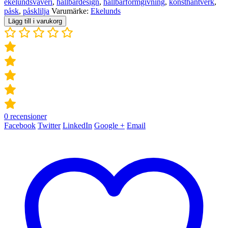
ekelundsväveri
,
hållbardesign
,
hållbarformgivning
,
konsthantverk
,
påsk
,
påsklilja
Varumärke:
Ekelunds
Lägg till i varukorg
0
recensioner
Facebook
Twitter
LinkedIn
Google +
Email