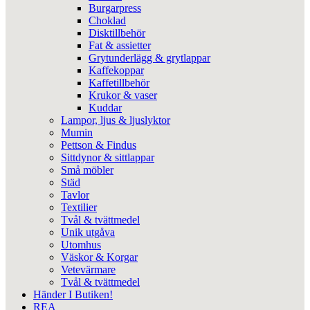
Burgarpress
Choklad
Disktillbehör
Fat & assietter
Grytunderlägg & grytlappar
Kaffekoppar
Kaffetillbehör
Krukor & vaser
Kuddar
Lampor, ljus & ljuslyktor
Mumin
Pettson & Findus
Sittdynor & sittlappar
Små möbler
Städ
Tavlor
Textilier
Tvål & tvättmedel
Unik utgåva
Utomhus
Väskor & Korgar
Vetevärmare
Tvål & tvättmedel
Händer I Butiken!
REA