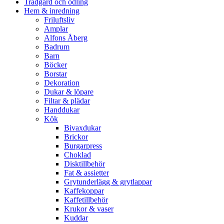
Trädgård och odling
Hem & inredning
Friluftsliv
Amplar
Alfons Åberg
Badrum
Barn
Böcker
Borstar
Dekoration
Dukar & löpare
Filtar & plädar
Handdukar
Kök
Bivaxdukar
Brickor
Burgarpress
Choklad
Disktillbehör
Fat & assietter
Grytunderlägg & grytlappar
Kaffekoppar
Kaffetillbehör
Krukor & vaser
Kuddar