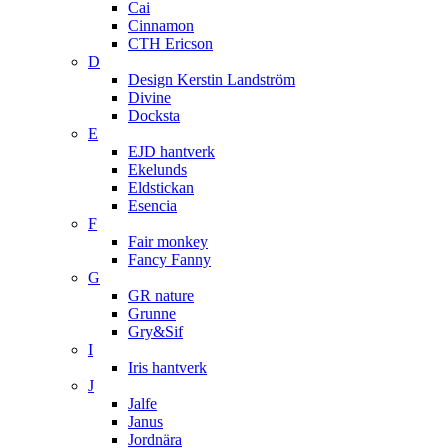
Cai
Cinnamon
CTH Ericson
D
Design Kerstin Landström
Divine
Docksta
E
EJD hantverk
Ekelunds
Eldstickan
Esencia
F
Fair monkey
Fancy Fanny
G
GR nature
Grunne
Gry&Sif
I
Iris hantverk
J
Jalfe
Janus
Jordnära