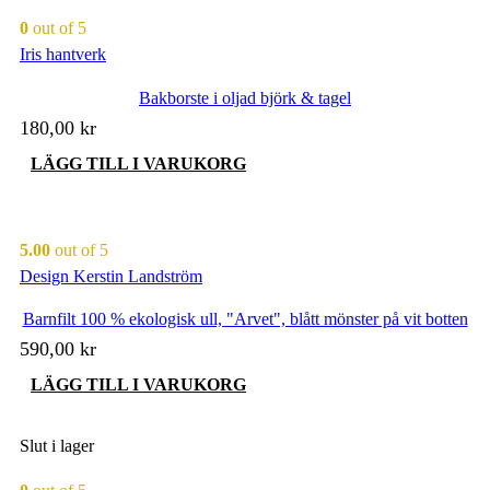
0
out of 5
Iris hantverk
Bakborste i oljad björk & tagel
180,00
kr
LÄGG TILL I VARUKORG
5.00
out of 5
Design Kerstin Landström
Barnfilt 100 % ekologisk ull, "Arvet", blått mönster på vit botten
590,00
kr
LÄGG TILL I VARUKORG
Slut i lager