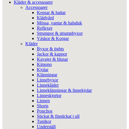
Kläder & accessoarer
Accessoarer
Kepsar & hattar
Klädvård
Mössa, vantar & halsduk
Reflexer
Strumpor & strumpbyxor
Väskor & Korgar
Kläder
Byxor & tights
Jackor & kappor
Kavajer & blusar
Kimono
Kjolar
Klänningar
Linnebyxor
Linnekläder
Linneklänningar & linnekjolar
Linneskjortor
Linnen
Shorts
Ponchos
Stickat & finstickat i ull
Tunikor
Underställ