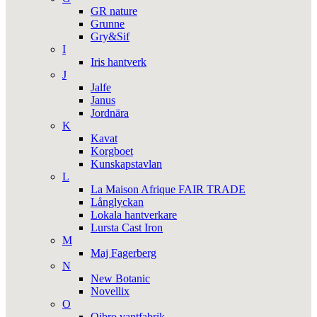
GR nature
Grunne
Gry&Sif
I
Iris hantverk
J
Jalfe
Janus
Jordnära
K
Kavat
Korgboet
Kunskapstavlan
L
La Maison Afrique FAIR TRADE
Långlyckan
Lokala hantverkare
Lursta Cast Iron
M
Maj Fagerberg
N
New Botanic
Novellix
O
Ojbro vantfabrik