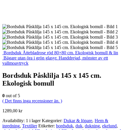
Bordsduk Åttebladrose röd 80×80 cm. Ekologisk bomull & lin
Bägare utan öra i grön glasyr. Handdrejad, mönster av ett
vallmoavtryck
Bordsduk Påsklilja 145 x 145 cm.
Ekologisk bomull
0
out of 5
( Det finns inga recensioner än. )
1289,00
kr
Availability:
1 i lager
Kategorier:
Dukar & löpare
,
Hem &
inredning
,
Textilier
Etiketter:
bordsduk
,
duk
,
dukning
,
ekelund
,