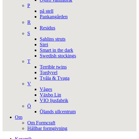
P
på stell
Pankangården
R
Residus
S
Sahlins struts
Sirri
Smart in the dark
Swedish stockings
T
Terrible twins
Tordyvel
Tvåla & Tvaga
V
Våges
Växbo Lin
VIO ljusfabrik
Ö
Ölands ullcentrum
Om
Om Formcraft
Hållbar formgivning
Keramik