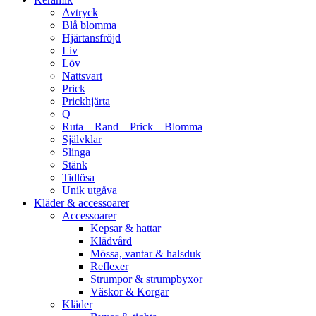
Avtryck
Blå blomma
Hjärtansfröjd
Liv
Löv
Nattsvart
Prick
Prickhjärta
Q
Ruta – Rand – Prick – Blomma
Självklar
Slinga
Stänk
Tidlösa
Unik utgåva
Kläder & accessoarer
Accessoarer
Kepsar & hattar
Klädvård
Mössa, vantar & halsduk
Reflexer
Strumpor & strumpbyxor
Väskor & Korgar
Kläder