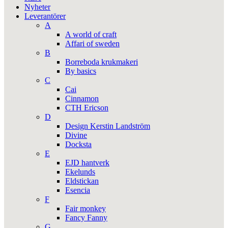
Nyheter
Leverantörer
A
A world of craft
Affari of sweden
B
Borreboda krukmakeri
By basics
C
Cai
Cinnamon
CTH Ericson
D
Design Kerstin Landström
Divine
Docksta
E
EJD hantverk
Ekelunds
Eldstickan
Esencia
F
Fair monkey
Fancy Fanny
G