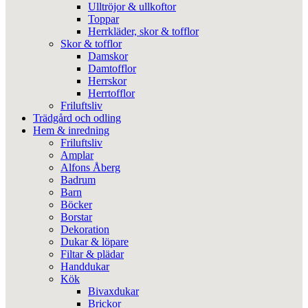
Ulltröjor & ullkoftor
Toppar
Herrkläder, skor & tofflor
Skor & tofflor
Damskor
Damtofflor
Herrskor
Herrtofflor
Friluftsliv
Trädgård och odling
Hem & inredning
Friluftsliv
Amplar
Alfons Åberg
Badrum
Barn
Böcker
Borstar
Dekoration
Dukar & löpare
Filtar & plädar
Handdukar
Kök
Bivaxdukar
Brickor