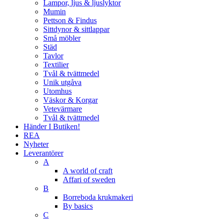
Lampor, ljus & ljuslyktor
Mumin
Pettson & Findus
Sittdynor & sittlappar
Små möbler
Städ
Tavlor
Textilier
Tvål & tvättmedel
Unik utgåva
Utomhus
Väskor & Korgar
Vetevärmare
Tvål & tvättmedel
Händer I Butiken!
REA
Nyheter
Leverantörer
A
A world of craft
Affari of sweden
B
Borreboda krukmakeri
By basics
C