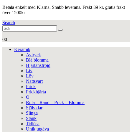
Betala enkelt med Klarna. Snabb leverans. Frakt 89 kr, gratis frakt
över 1500kr
Search
0
0
Keramik
Avtryck
Blå blomma
Hjärtansfröjd
Liv
Löv
Nattsvart
Prick
Prickhjärta
Q
Ruta – Rand – Prick – Blomma
Självklar
Slinga
Stänk
Tidlösa
Unik utgåva